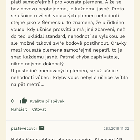
platí samozřejmě i pro vousatá plemena. A že se
bez dovozu neobejdeme, je každému jasné. Proto
se ušnice u všech vousatých plemen nehodnotí
stejně jako v Ňěmecku. To znamená, že u řídkého
vousu, kdy ušnice prosvítá a má jiné zbarvení, než
do teď ukládal standard, nehodnotí se výlukou. Je
ale možné takové zvíře bodově postihnout. Oravky
mezi vousatá plemena samozřejmě nepatří, to je
snad každému jasné. Patrně chyba zapisivatele,
nikdo nejsme dokonalý.
U posledně jmenovaných plemen, se už ušnice
nehodnotí vůbec i kdyby vous nebyl a ušnice svítila
na pět metrů...
0
Kvalitní příspěvek
Nahlásit
Citovat
pastevecovci
28.1.2019 11:32
Nehledám problém, ale nerozumím. Standard AR