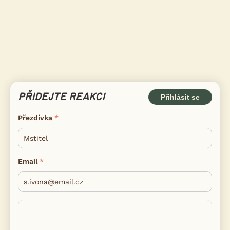
PŘIDEJTE REAKCI
Přihlásit se
Přezdívka
Email