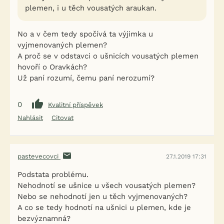
plemen, i u těch vousatých araukan.
No a v čem tedy spočívá ta výjimka u
vyjmenovaných plemen?
A proč se v odstavci o ušnicích vousatých plemen
hovoří o Oravkách?
Už paní rozumí, čemu paní nerozumí?
0
Kvalitní příspěvek
Nahlásit
Citovat
pastevecovci
27.1.2019 17:31
Podstata problému.
Nehodnotí se ušnice u všech vousatých plemen?
Nebo se nehodnotí jen u těch vyjmenovaných?
A co se tedy hodnotí na ušnici u plemen, kde je
bezvýznamná?