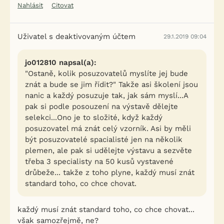
Nahlásit
Citovat
Uživatel s deaktivovaným účtem
29.1.2019 09:04
jo012810 napsal(a):
"Ostaně, kolik posuzovatelů myslíte jej bude
znát a bude se jim řídit?" Takže asi školení jsou
nanic a každý posuzuje tak, jak sám myslí...A
pak si podle posouzení na výstavě dělejte
selekci...Ono je to složité, když každý
posuzovatel má znát celý vzorník. Asi by měli
být posuzovatelé spacialisté jen na několik
plemen, ale pak si udělejte výstavu a sezvěte
třeba 3 specialisty na 50 kusů vystavené
drůbeže... takže z toho plyne, každý musí znát
standard toho, co chce chovat.
každý musí znát standard toho, co chce chovat...
však samozřejmě, ne?