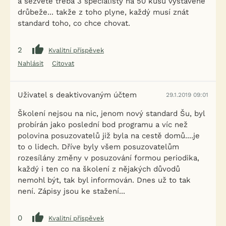
a sezvěte třeba 3 specialisty na 50 kusů vystavené
drůbeže... takže z toho plyne, každý musí znát
standard toho, co chce chovat.
2
Kvalitní příspěvek
Nahlásit
Citovat
Uživatel s deaktivovaným účtem
29.1.2019 09:01
Školení nejsou na nic, jenom nový standard Šu, byl
probírán jako poslední bod programu a víc než
polovina posuzovatelů již byla na cestě domů....je
to o lidech. Dříve byly všem posuzovatelům
rozesílány změny v posuzování formou periodika,
každý i ten co na školení z nějakých důvodů
nemohl být, tak byl informován. Dnes už to tak
není. Zápisy jsou ke stažení...
0
Kvalitní příspěvek