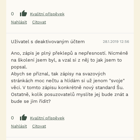
0
Kvalitní příspěvek
Nahlásit
Citovat
Uživatel s deaktivovaným účtem
28.1.2019 12:56
Ano, zápis je plný překlepů a nepřesností. Nicméně
na školení jsem byl, a vzal si z něj to jak jsem to
popsal.
Abych se přiznal, tak zápisy na svazových
stránkách moc nečtu a hlídám si už jenom "svoje"
věci. V tomto zápisu konkrétně nový standard Šu.
Ostatně, kolik posuzovatelů myslíte jej bude znát a
bude se jím řídit?
0
Kvalitní příspěvek
Nahlásit
Citovat