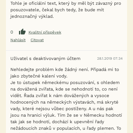
Tohle je oficiální text, který by měl být závazný pro
posuzovatele, čekal bych tedy, že bude mít
jednoznačný výklad.
0
Kvalitní příspěvek
Nahlásit
Citovat
Uživatel s deaktivovaným účtem
28.1.2019 07:34
Nehledejte problém kde žádný není. Připadá mi to
jako zbytečné kalení vody.
Je to ústupek německému posuzování, s ohledem
na dovážená zvířata, kde se nehodnotí to, co není
vidět. Řada zvířat k nám dovážených a vysoce
hodnocených na německých výstavách, má skryté
vady, které nejsou vůbec postiženy. A u nás pak
jsou na hranici výluk. Tím že se v Německu hodnotí
tak jak se hodnotí, dochází k upevnění řady
nežádoucích znaků v populacích, u řady plemen. To