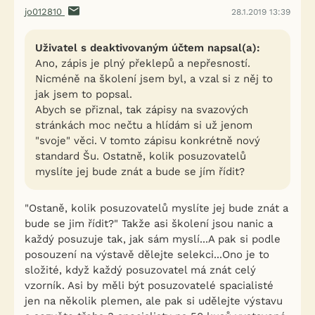
jo012810
28.1.2019 13:39
Uživatel s deaktivovaným účtem napsal(a):
Ano, zápis je plný překlepů a nepřesností.
Nicméně na školení jsem byl, a vzal si z něj to
jak jsem to popsal.
Abych se přiznal, tak zápisy na svazových
stránkách moc nečtu a hlídám si už jenom
"svoje" věci. V tomto zápisu konkrétně nový
standard Šu. Ostatně, kolik posuzovatelů
myslíte jej bude znát a bude se jím řídit?
"Ostaně, kolik posuzovatelů myslíte jej bude znát a
bude se jim řídit?" Takže asi školení jsou nanic a
každý posuzuje tak, jak sám myslí...A pak si podle
posouzení na výstavě dělejte selekci...Ono je to
složité, když každý posuzovatel má znát celý
vzorník. Asi by měli být posuzovatelé spacialisté
jen na několik plemen, ale pak si udělejte výstavu