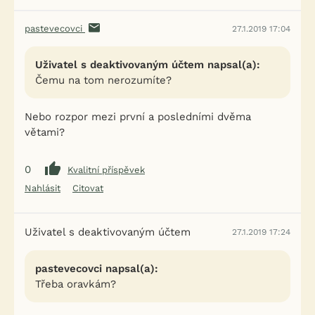
pastevecovci
27.1.2019 17:04
Uživatel s deaktivovaným účtem napsal(a):
Čemu na tom nerozumíte?
Nebo rozpor mezi první a posledními dvěma
větami?
0
Kvalitní příspěvek
Nahlásit
Citovat
Uživatel s deaktivovaným účtem
27.1.2019 17:24
pastevecovci napsal(a):
Třeba oravkám?