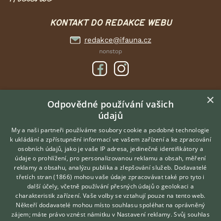
KONTAKT DO REDAKCE WEBU
redakce@ifauna.cz
nonstop
×
DOMOVSKÁ STRÁNKA
Odpovědné používání vašich
údajů
INZERCE
DISKUSE
My a naši partneři používáme soubory cookie a podobné technologie
k ukládání a zpřístupnění informací ve vašem zařízení a ke zpracování
ČLÁNKY
osobních údajů, jako je vaše IP adresa, jedinečné identifikátory a
údaje o prohlížení, pro personalizovanou reklamu a obsah, měření
O nás
reklamy a obsahu, analýzu publika a zlepšování služeb.
Dodavatelé
třetích stran (1866)
mohou vaše údaje zpracovávat také pro tyto i
Kontakt
Hledáte zvířecího kamaráda?
další účely, včetně používání přesných údajů o geolokaci a
Zdarma vám poradí
Možnosti zvýraznění inzerátů
charakteristik zařízení. Vaše volby se vztahují pouze na tento web.
VETERINÁŘ ONLINE
Podmínky užití
Někteří dodavatelé mohou místo souhlasu spoléhat na oprávněný
KONZULTOVAT S
zájem; máte právo vznést námitku v
Nastavení reklamy
. Svůj souhlas
Zpracování osobních údajů
VETERINÁŘEM