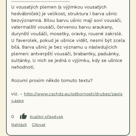
................................................
U vousatých plemen (s výjimkou vousatých
hedvábniček) je velikost, struktura i barva ušnic
bezvýznamná. Bílou barvu ušnic mají soví vousáči,
vatermalští vousáči, červenou barvu araukany,
durynští voušáči, mosetky, oravky, rousné zakrslé.
U faverolek, pokud je ušnice vidět, nesmí být zcela
bílá. Barva ušnic je bez významu u následujících
plemen: antverpští vousáči, brabantky, paduánky,
sultánky. U nich se jedná o výjimku, kdy se ušnice
nehodnotí.
Rozumí prosím někdo tomuto textu?
viz. -
http://www.cschdz.eu/odbornosti/drubez/zapis
y.aspx
0
Kvalitní příspěvek
Nahlásit
Citovat