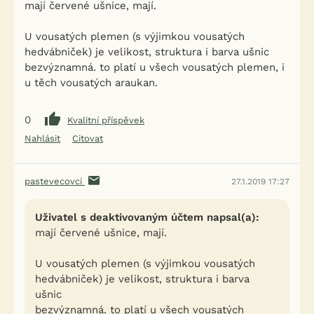
mají červené ušnice, mají.
U vousatých plemen (s výjimkou vousatých
hedvábniček) je velikost, struktura i barva ušnic
bezvýznamná. to platí u všech vousatých plemen, i
u těch vousatých araukan.
0
Kvalitní příspěvek
Nahlásit
Citovat
pastevecovci
27.1.2019 17:27
Uživatel s deaktivovaným účtem napsal(a):
mají červené ušnice, mají.
U vousatých plemen (s výjimkou vousatých
hedvábniček) je velikost, struktura i barva
ušnic
bezvýznamná. to platí u všech vousatých