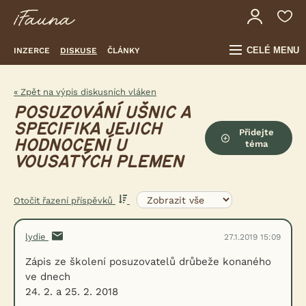
CELÉ MENU
INZERCE
DISKUSE
ČLÁNKY
« Zpět na výpis diskusních vláken
POSUZOVÁNÍ UŠNIC A
SPECIFIKA JEJICH
Přidejte
HODNOCENÍ U
téma
VOUSATÝCH PLEMEN
Otočit řazení příspěvků
lydie
27.1.2019 15:09
Zápis ze školení posuzovatelů drůbeže konaného
ve dnech
24. 2. a 25. 2. 2018