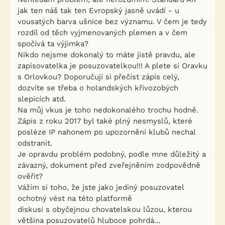
jak ten náš tak ten Evropský jasně uvádí - u
vousatých barva ušnice bez významu. V čem je tedy
rozdíl od těch vyjmenovaných plemen a v čem
spočívá ta výjimka?
Nikdo nejsme dokonalý to máte jistě pravdu, ale
zapisovatelka je posuzovatelkou!!! A plete si Oravku
s Orlovkou? Doporučuji si přečíst zápis celý,
dozvíte se třeba o holandských křivozobých
slepicích atd.
Na můj vkus je toho nedokonalého trochu hodně.
Zápis z roku 2017 byl také plný nesmyslů, které
posléze IP nahonem po upozornění klubů nechal
odstranit.
Je opravdu problém podobný, podle mne důležitý a
závazný, dokument před zveřejněním zodpovědně
ověřit?
Vážím si toho, že jste jako jediný posuzovatel
ochotný vést na této platformě
diskusi s obyčejnou chovatelskou lůzou, kterou
většina posuzovatelů hluboce pohrdá...