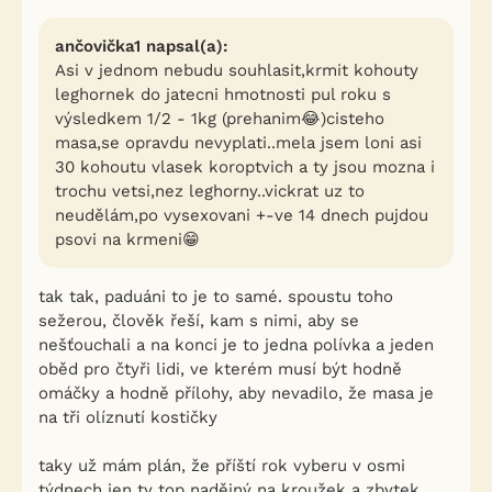
ančovička1 napsal(a):
Asi v jednom nebudu souhlasit,krmit kohouty
leghornek do jatecni hmotnosti pul roku s
výsledkem 1/2 - 1kg (prehanim😂)cisteho
masa,se opravdu nevyplati..mela jsem loni asi
30 kohoutu vlasek koroptvich a ty jsou mozna i
trochu vetsi,nez leghorny..vickrat uz to
neudělám,po vysexovani +-ve 14 dnech pujdou
psovi na krmeni😁
tak tak, paduáni to je to samé. spoustu toho
sežerou, člověk řeší, kam s nimi, aby se
nešťouchali a na konci je to jedna polívka a jeden
oběd pro čtyři lidi, ve kterém musí být hodně
omáčky a hodně přílohy, aby nevadilo, že masa je
na tři olíznutí kostičky
taky už mám plán, že příští rok vyberu v osmi
týdnech jen ty top nadějný na kroužek a zbytek