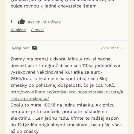
půjde rovnou k jedné chovatelce šelem
1
Kvalitní příspěvek
Nahlásit
Citovat
laying hen
7.2.2019 11:56
Známy má predaj z dvora. Minulý rok si nechal
doviezť asi z Integra Žabčice cca 110ks jednodňové
vysexované vakcinované kuriatka za euro-
25Kč/kus. Ľahká nosnica spotrebuje cca 6kg
zmesky do pohlavnej dospelosti, čo je cca 75Kč.
http://www.lihne.cz/krmiva-pro-hospodarska-zvirata/k
rmiva-pro-slepice/
Spolu to máte 100Kč na jednu mládku. Ak prácu
nerátate-je to koníček, prirátajte náklady na
elektrinu... Len jednu radu, kŕmte to radšej aspoň
do 12.týždňa originálnymi zmeskami, najlepšie však
až do znášky.