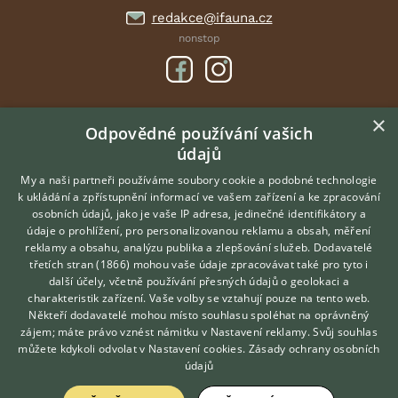
redakce@ifauna.cz
nonstop
×
DOMOVSKÁ STRÁNKA
Odpovědné používání vašich
údajů
INZERCE
DISKUSE
My a naši partneři používáme soubory cookie a podobné technologie
k ukládání a zpřístupnění informací ve vašem zařízení a ke zpracování
ČLÁNKY
osobních údajů, jako je vaše IP adresa, jedinečné identifikátory a
údaje o prohlížení, pro personalizovanou reklamu a obsah, měření
O nás
reklamy a obsahu, analýzu publika a zlepšování služeb.
Dodavatelé
třetích stran (1866)
mohou vaše údaje zpracovávat také pro tyto i
Kontakt
Hledáte zvířecího kamaráda?
další účely, včetně používání přesných údajů o geolokaci a
Zdarma vám poradí
Možnosti zvýraznění inzerátů
charakteristik zařízení. Vaše volby se vztahují pouze na tento web.
VETERINÁŘ ONLINE
Podmínky užití
Někteří dodavatelé mohou místo souhlasu spoléhat na oprávněný
KONZULTOVAT S
zájem; máte právo vznést námitku v
Nastavení reklamy
. Svůj souhlas
Zpracování osobních údajů
VETERINÁŘEM
můžete kdykoli odvolat v
Nastavení cookies
.
Zásady ochrany osobních
údajů
Přihlášení