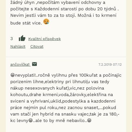
žádný úhyn ,nepočítám vybavení odchovny a
počítejte s Každodenní starostí po dobu 20 týdnů .
Nevím jestli vám to za to stojí. Možná i to krmení
bude stát více.
3
Kvalitní příspěvek
Nahlásit
Citovat
ančovička1
7.2.2019 07:12
😁nevyplati!..ročně vylihnu přes 100kuřat a počínajíc
porizenim lihne,elektriny pri lihnuti(u vas tedy
nákup nesexovanych kuřat),vic,nez polovina
kohoutu,drahe krmeni,voda,žárovky,elektřina na
sviceni a vyhrivani,uklid,podestylka a kazdodenni
práce nejmin pul roku,nez zacnou snaset,...pokud
vam stačí jen hybrid na snasku vajec,tak je za 180,-
kc levny😁..ale to by mně nebavilo..😁