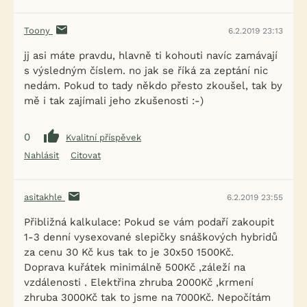
Toony
6.2.2019 23:13
jj asi máte pravdu, hlavně ti kohouti navíc zamávají
s výsledným číslem. no jak se říká za zeptání nic
nedám. Pokud to tady někdo přesto zkoušel, tak by
mě i tak zajímali jeho zkušenosti :-)
0
Kvalitní příspěvek
Nahlásit
Citovat
asitakhle
6.2.2019 23:55
Přibližná kalkulace: Pokud se vám podaří zakoupit
1-3 denní vysexované slepičky snáškových hybridů
za cenu 30 Kč kus tak to je 30x50 1500Kč.
Doprava kuřátek minimálně 500Kč ,záleží na
vzdálenosti . Elektřina zhruba 2000Kč ,krmení
zhruba 3000Kč tak to jsme na 7000Kč. Nepočítám