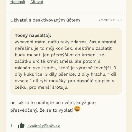
Nahlásit
Citovat
Uživatel s deaktivovaným účtem
7.2.2019 10:25
Toony napsal(a):
vybavení mám, naftu taky zdarma. čas a starání
neřeším. je to můj koníček. elektřinu zaplatit
budu muset. jen přemýšlím co krmení. ze
začátku určitě krmit směsí. ale potom si
míchám svoji směs, která je výrazně levnější. 3
díly kukuřice, 3 díly pšenice, 2 díly hrachu, 1 díl
ovsa a 1 díl rybí moučky. pro dospělé slepice v
celku. pro menší šrotuju.
no tak si to udělejte po svém, když jste
přesvědčený, že se to vyplatí
1
Kvalitní příspěvek