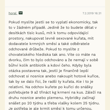
horal
7.2.2019 16:31
Pokud myslíte jestli se to vyplatí ekonomicky, tak
to v žádném případě. Jedině že to budete dělat v
desítkách tisíc kusů, mít k tomu odpovídající
prostory, nakupovat levně sexované kuřata, mít
dodavatele krmných směsí a také odběratele
odchované drůbeže. Pokud to myslíte z
chovatelského hlediska tak ano. Víte co máte na
dvorku, čím to bylo odchováno a že nemají v sobě
bůhví kolik antibiotik a kdoví čeho. Kdyby byla
otázka postavena tak, jestli je finančně lepší
odchovat si nosnice anebo nakoupit hotové kuřice,
tak by se dalo říci, že radši ty kuřata. Ale i to je
relativní. Na odchov kuřete po kuřici do snášky
potřebujete 9 až třináct kg krmení na kus. Záleží na
druhu nosnice anebo plemenu. Hybridky začínají
snášet po 20 týdnu a třeba vlašky kolem 25 týdnu.
Je potřeba je ale krmit směsí k tomu určenou,