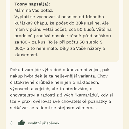
Toony napsal(a):
Mám na Vás dotaz.
Vyplatí se vychovat si nosnice od 1denního
kuřátka? Chápu, že počet do 20ks asi ne. Ale
mám v plánu větší počet, cca 50 kusů. Většina
prodejců prodává nosnice těsně před snáškou
za 180,- za kus. To je při počtu 50 slepic 9
000,- a to není málo. Díky za Vaše názory a
zkušenosti.
Pokud vám jde výhradně o konzumní vejce, pak
nákup hybridek je ta nejlevnější varianta. Chov
čistokrevné drůbeže není jen o nákladech,
výnosech a vejcích, ale to především, o
chovatelství a radosti z živých "kamarádů", kdy si
lze v praxi ověřovat své chovatelské poznatky a
setkávat se s lidmi se stejným zájmem....
3
Kvalitní příspěvek