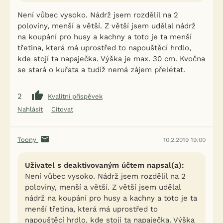
Není vůbec vysoko. Nádrž jsem rozdělil na 2
poloviny, menší a větší. Z větší jsem udělal nádrž
na koupání pro husy a kachny a toto je ta menší
třetina, která má uprostřed to napouštěcí hrdlo,
kde stojí ta napaječka. Výška je max. 30 cm. Kvočna
se stará o kuřata a tudíž nemá zájem přelétat.
2
Kvalitní příspěvek
Nahlásit
Citovat
Toony
10.2.2019 19:00
Uživatel s deaktivovaným účtem napsal(a):
Není vůbec vysoko. Nádrž jsem rozdělil na 2
poloviny, menší a větší. Z větší jsem udělal
nádrž na koupání pro husy a kachny a toto je ta
menší třetina, která má uprostřed to
napouštěcí hrdlo, kde stojí ta napaječka. Výška