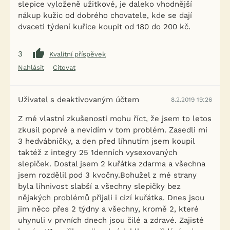
slepice vyloženě užitkové, je daleko vhodnější
nákup kužic od dobrého chovatele, kde se dají
dvaceti týdení kuřice koupit od 180 do 200 kč.
3
Kvalitní příspěvek
Nahlásit
Citovat
Uživatel s deaktivovaným účtem
8.2.2019 19:26
Z mé vlastní zkušenosti mohu říct, že jsem to letos
zkusil poprvé a nevidím v tom problém. Zasedli mi
3 hedvábničky, a den před líhnutím jsem koupil
taktéž z integry 25 1denních vysexovaných
slepiček. Dostal jsem 2 kuřátka zdarma a všechna
jsem rozdělil pod 3 kvočny.Bohužel z mé strany
byla líhnivost slabší a všechny slepičky bez
nějakých problémů přijali i cizí kuřátka. Dnes jsou
jim něco přes 2 týdny a všechny, kromě 2, které
uhynuli v prvních dnech jsou čilé a zdravé. Zajisté