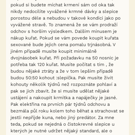
pokud si budete míchat krmení sám od oka tak
nikdy nedocílíte vyvážené krmné dávky a slepice
porostou déle a nebudou v takové kondici jako po
vyvážené stravě. To znamená že se vám prodraží
odchov s horším výsledkem. Dalším mínusem je
nákup kuřat. Pokud se vám povede koupit kuřata
sexované bude jejich cena pomalu trjnásobná. V
jiném případě musíte koupit minimálně
dvojnásobek kuřat. Při požadavku na 50 nosnic je
potřeba tak 120 kuřat. Musíte počítat s tím , že
budou nějaké ztráty a že v tom lepším případě
budou 50:50 kohout :slepička. Pak musíte živit
kohouty několik týdnů než rozpoznáte pohlaví a
pak se jich zbavit. že si musíte udělat nějaké
ustájení a nakoupit krmítka a napáječky je jasné.
Pak elektřina na prvních pár týdnů odchovu a
bezmála půl roku kolem toho běhat a strachovat se
jestli nepříjde kuna, nebo jiný predátor. Za mne
teda, pokud se nejedná o čistokrevné slepice u
kterých je nutné udržet nějaký standard, ale o