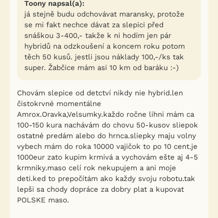
Toony napsal(a):
já stejně budu odchovávat maransky, protože
se mi fakt nechce dávat za slepici před
snáškou 3-400,- takže k ni hodím jen pár
hybridů na odzkoušení a koncem roku potom
těch 50 kusů. jestli jsou náklady 100,-/ks tak
super. Žabčice mám asi 10 km od baráku :-)
Chovám slepice od detctví nikdy nie hybrid.len
čistokrvné momentálne
Amrox.Oravka,Velsumky.každo ročne lihni mám ca
100-150 kura nachávám do chovu 50-kusov sliepok
ostatné predám alebo do hrnca.sliepky maju volny
vybech mám do roka 10000 vajičok to po 10 cent.je
1000eur zato kupim krmivá a vychovám ešte aj 4-5
krmniky.maso celí rok nekupujem a ani moje
deti.ked to prepočítám ako každy svoju robotu.tak
lepši sa chody dopráce za dobry plat a kupovat
POLSKE maso.