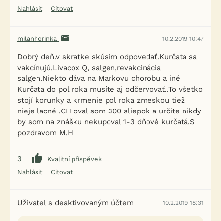
Nahlásit
Citovat
milanhorinka
10.2.2019 10:47
Dobrý deň.v skratke skúsim odpovedať.Kurčata sa
vakcínujú.Livacox Q, salgen,revakcinácia
salgen.Niekto dáva na Markovu chorobu a iné
Kurčata do pol roka musíte aj odčervovať..To všetko
stojí korunky a krmenie pol roka zmeskou tiež
nieje lacné .CH oval som 300 sliepok a určite nikdy
by som na znášku nekupoval 1-3 dňové kurčatá.S
pozdravom M.H.
3
Kvalitní příspěvek
Nahlásit
Citovat
Uživatel s deaktivovaným účtem
10.2.2019 18:31