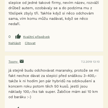
slepice od jedné takové firmy, nevím název, rozváží
drůbež autem, ozobávaly se a do podzima mu z
10slípek zbyly tři. Takhle když si něco odchovám
sama, vím komu můžu nadávat, když se něco
nedaří.
0
Kvalitní příspěvek
Nahlásit
Citovat
Toony
7.2.2019 13:10
já stejně budu odchovávat maransky, protože se mi
fakt nechce dávat za slepici před snáškou 3-400,-
takže k ni hodím jen pár hybridů na odzkoušení a
koncem roku potom těch 50 kusů. jestli jsou
náklady 100,-/ks tak super. Žabčice mám asi 10 km
od baráku :-)