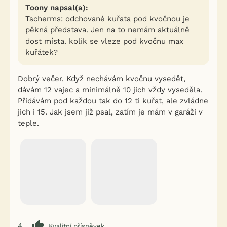
Toony napsal(a):
Tscherms: odchované kuřata pod kvočnou je
pěkná představa. Jen na to nemám aktuálně
dost místa. kolik se vleze pod kvočnu max
kuřátek?
Dobrý večer. Když nechávám kvočnu vysedět,
dávám 12 vajec a minimálně 10 jich vždy vyseděla.
Přidávám pod každou tak do 12 ti kuřat, ale zvládne
jich i 15. Jak jsem již psal, zatím je mám v garáži v
teple.
4
Kvalitní příspěvek