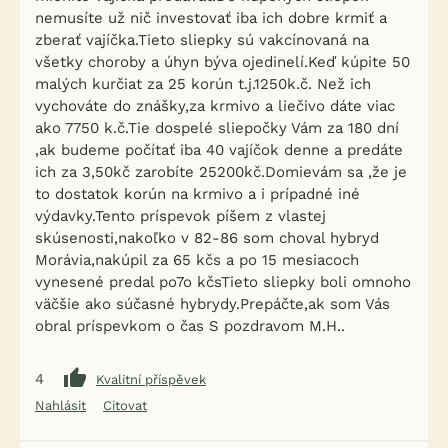
nemusíte už nič investovať iba ich dobre krmiť a
zberať vajíčka.Tieto sliepky sú vakcínovaná na
všetky choroby a úhyn býva ojedinelí.Keď kúpite 50
malých kurčiat za 25 korún t.j.1250k.č. Než ich
vychováte do znášky,za krmivo a liečivo dáte viac
ako 7750 k.č.Tie dospelé sliepočky Vám za 180 dní
,ak budeme počítať iba 40 vajíčok denne a predáte
ich za 3,50kč zarobíte 25200kč.Domievám sa ,že je
to dostatok korún na krmivo a i prípadné iné
výdavky.Tento príspevok píšem z vlastej
skúsenosti,nakoľko v 82-86 som choval hybryd
Morávia,nakúpil za 65 kčs a po 15 mesiacoch
vynesené predal po7o kčsTieto sliepky boli omnoho
väčšie ako súčasné hybrydy.Prepáčte,ak som Vás
obral príspevkom o čas S pozdravom M.H..
4
Kvalitní příspěvek
Nahlásit
Citovat