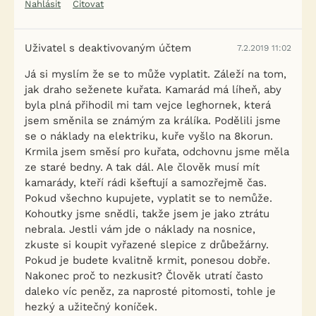
Nahlásit
Citovat
Uživatel s deaktivovaným účtem
7.2.2019 11:02
Já si myslím že se to může vyplatit. Záleží na tom,
jak draho seženete kuřata. Kamarád má líheň, aby
byla plná přihodil mi tam vejce leghornek, která
jsem směnila se známým za králíka. Podělili jsme
se o náklady na elektriku, kuře vyšlo na 8korun.
Krmila jsem směsí pro kuřata, odchovnu jsme měla
ze staré bedny. A tak dál. Ale člověk musí mít
kamarády, kteří rádi kšeftují a samozřejmě čas.
Pokud všechno kupujete, vyplatit se to nemůže.
Kohoutky jsme snědli, takže jsem je jako ztrátu
nebrala. Jestli vám jde o náklady na nosnice,
zkuste si koupit vyřazené slepice z drůbežárny.
Pokud je budete kvalitně krmit, ponesou dobře.
Nakonec proč to nezkusit? Člověk utratí často
daleko víc peněz, za naprosté pitomosti, tohle je
hezký a užitečný koníček.