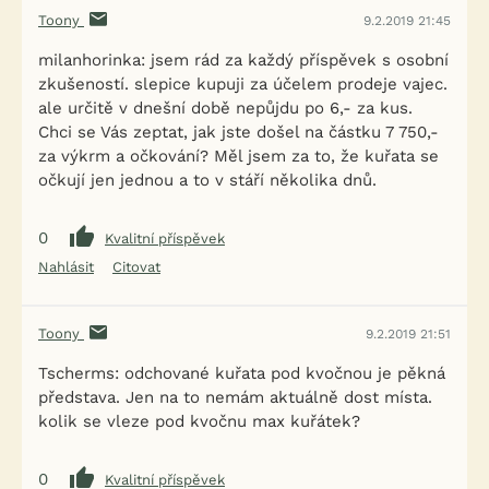
Toony
9.2.2019 21:45
milanhorinka: jsem rád za každý příspěvek s osobní
zkušeností. slepice kupuji za účelem prodeje vajec.
ale určitě v dnešní době nepůjdu po 6,- za kus.
Chci se Vás zeptat, jak jste došel na částku 7 750,-
za výkrm a očkování? Měl jsem za to, že kuřata se
očkují jen jednou a to v stáří několika dnů.
0
Kvalitní příspěvek
Nahlásit
Citovat
Toony
9.2.2019 21:51
Tscherms: odchované kuřata pod kvočnou je pěkná
představa. Jen na to nemám aktuálně dost místa.
kolik se vleze pod kvočnu max kuřátek?
0
Kvalitní příspěvek