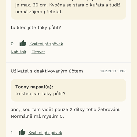
je max. 30 cm. Kvočna se stará o kuřata a tudíž
nemá zájem přelétat.
tu klec jste taky půlil?
0
Kvalitní příspěvek
Nahlásit
Citovat
Uživatel s deaktivovaným účtem
10.2.2019 19:03
Toony napsal(a):
tu klec jste taky půlil?
ano, jsou tam vidět pouze 2 dílky toho žebrování.
Normálně má myslím 5.
1
Kvalitní příspěvek