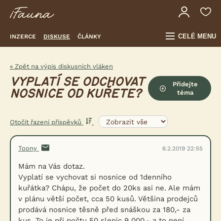
CELÉ MENU
INZERCE
DISKUSE
ČLÁNKY
« Zpět na výpis diskusních vláken
VYPLATÍ SE ODCHOVAT
Přidejte
NOSNICE OD KUŘETE?
téma
Otočit řazení příspěvků
Toony
6.2.2019 22:55
Mám na Vás dotaz.
Vyplatí se vychovat si nosnice od 1denního
kuřátka? Chápu, že počet do 20ks asi ne. Ale mám
v plánu větší počet, cca 50 kusů. Většina prodejců
prodává nosnice těsně před snáškou za 180,- za
kus. To je při počtu 50 slepic 9 000,- a to není