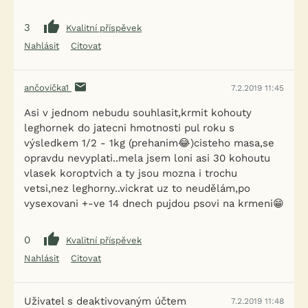
3
Kvalitní příspěvek
Nahlásit
Citovat
ančovička1
7.2.2019 11:45
Asi v jednom nebudu souhlasit,krmit kohouty
leghornek do jatecni hmotnosti pul roku s
výsledkem 1/2 - 1kg (prehanim😂)cisteho masa,se
opravdu nevyplati..mela jsem loni asi 30 kohoutu
vlasek koroptvich a ty jsou mozna i trochu
vetsi,nez leghorny..vickrat uz to neudělám,po
vysexovani +-ve 14 dnech pujdou psovi na krmeni😁
0
Kvalitní příspěvek
Nahlásit
Citovat
Uživatel s deaktivovaným účtem
7.2.2019 11:48