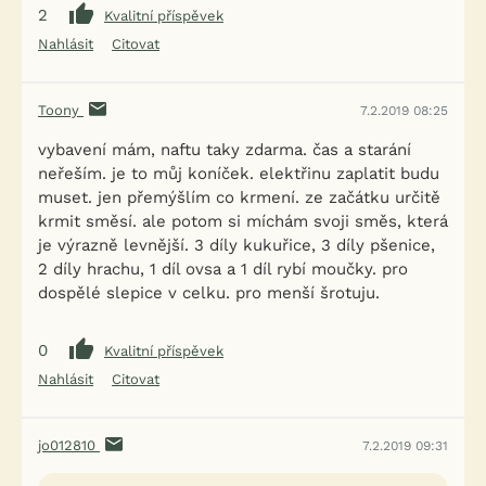
2
Kvalitní příspěvek
Nahlásit
Citovat
Toony
7.2.2019 08:25
vybavení mám, naftu taky zdarma. čas a starání
neřeším. je to můj koníček. elektřinu zaplatit budu
muset. jen přemýšlím co krmení. ze začátku určitě
krmit směsí. ale potom si míchám svoji směs, která
je výrazně levnější. 3 díly kukuřice, 3 díly pšenice,
2 díly hrachu, 1 díl ovsa a 1 díl rybí moučky. pro
dospělé slepice v celku. pro menší šrotuju.
0
Kvalitní příspěvek
Nahlásit
Citovat
jo012810
7.2.2019 09:31