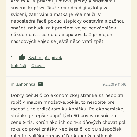
krmím K1 a přikrmuji mrkví, jablky a přidávám i
sušené kopřivy. Takže mi odpadají výlohy za
svícení, zahřívání a matka je vše naučí. V
neposlední řadě pokud slepičky odstavím a začnou
snášet, nebudu mít problém vejce hedvábniček
někde udat a celou akci opakovat. Z prodejem
násadových vajec se ještě něco vrátí zpět.
1
Kvalitní příspěvek
Nahlásit
Citovat
milanhorinka
9.2.2019 11:46
Dobrý deň.Nič po ekonomickej stránke sa neoplatí
robiť v malom množstve,pokial to nerobíte pre
radosť a zo srdiečkom ku koníčku. Po ekonomickej
stránke je lepšie kúpiť tých 50 kusov nosníc za
cenu 9 tis. korún,ako ich od 1-3 dňových chovať pol
roka do prvej znášky Nepíšete či od 50 sliepočiek
mienite vajíčka predávať.Do kúpených sliepok