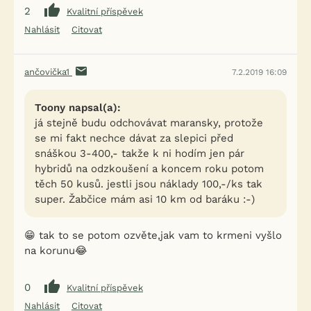
2
Kvalitní příspěvek
Nahlásit
Citovat
ančovička1
7.2.2019 16:09
Toony napsal(a):
já stejně budu odchovávat maransky, protože
se mi fakt nechce dávat za slepici před
snáškou 3-400,- takže k ni hodím jen pár
hybridů na odzkoušení a koncem roku potom
těch 50 kusů. jestli jsou náklady 100,-/ks tak
super. Žabčice mám asi 10 km od baráku :-)
😁 tak to se potom ozvěte,jak vam to krmeni vyšlo
na korunu😂
0
Kvalitní příspěvek
Nahlásit
Citovat