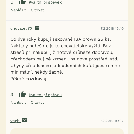
0
Kvalitní příspěvek
Nahlásit
Citovat
chovatel 70
7.2.2019 15:16
Co dva roky kupuji sexované ISA brown 25 ks.
Náklady neřeším, je to chovatelské vyžití. Bez
stresů při nákupu již hotové drůbeže dopravou,
přechodem na jiné krmení, na nové prostředí atd.
Úhyny při odchovu jednodenních kuřat jsou u mne
minimální, někdy žádné.
Pěkně pozdravuji
3
Kvalitní příspěvek
Nahlásit
Citovat
vegh
7.2.2019 16:07