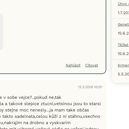
Úhyn 
1.7.20
Geneti
15.6.
Těžké
15.6.
Krmen
Nahlásit
Citovat
5.5.2
12.2.2019 10:01
ce v sobe vejce?..pokud ne,tak
a a takové slepice ztucni,vetsinou jsou to starsi
 by stejne moc nenesly...ja mam take občas
 takto sadelnata,celou kůži z ni stáhnu,vsechno
mu,nakrajim na drobno a vyskvarim
budete mit výborné voňavé sádlo na vaření,jednou