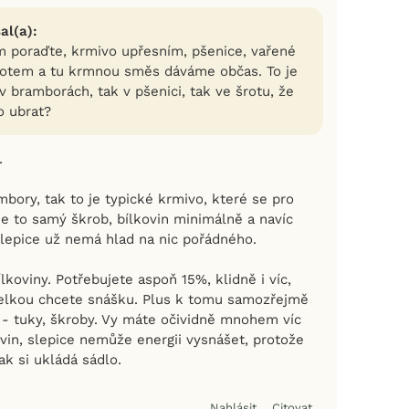
al(a):
m poraďte, krmivo upřesním, pšenice, vařené
rotem a tu krmnou směs dáváme občas. To je
v bramborách, tak v pšenici, tak ve šrotu, že
o ubrat?
.
mbory, tak to je typické krmivo, které se pro
Je to samý škrob, bílkovin minimálně a navíc
slepice už nemá hlad na nic pořádného.
ílkoviny. Potřebujete aspoň 15%, klidně i víc,
velkou chcete snášku. Plus k tomu samozřejmě
 - tuky, škroby. Vy máte očividně mnohem víc
vin, slepice nemůže energii vysnášet, protože
ak si ukládá sádlo.
Nahlásit
Citovat