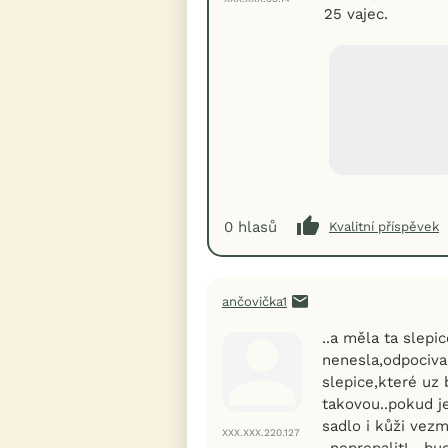
25 vajec.
0
hlasů
Kvalitní příspěvek
ančovička1
..a měla ta slepi
nenesla,odpocival
slepice,které uz
takovou..pokud je
sadlo i kůži vez
XXX.XXX.220.127
..neprepalit!....