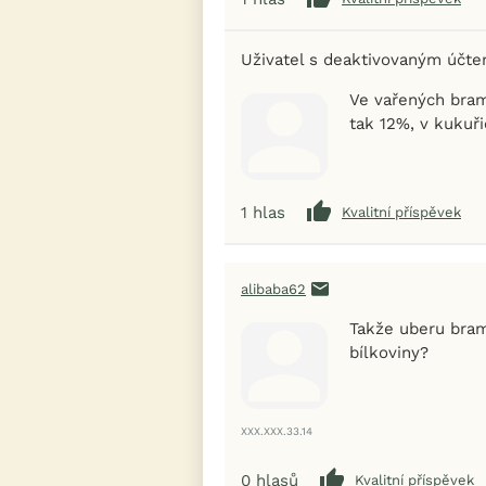
Uživatel s deaktivovaným účt
Ve vařených bramb
tak 12%, v kukuřic
1
hlas
Kvalitní příspěvek
alibaba62
Takže uberu bram
bílkoviny?
XXX.XXX.33.14
0
hlasů
Kvalitní příspěvek