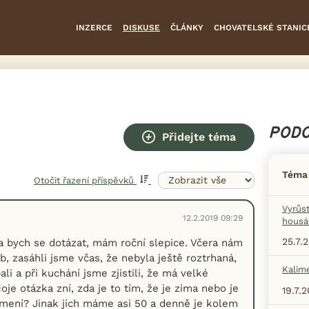
INZERCE
DISKUSE
ČLÁNKY
CHOVATELSKÉ STANIC
PODO
Přidejte téma
Téma
Otočit řazení příspěvků
Vyrůs
12.2.2019 09:29
housá
25.7.
a bych se dotázat, mám roční slepice. Včera nám
áb, zasáhli jsme včas, že nebyla ještě roztrhaná,
Kalim
ali a při kuchání jsme zjistili, že má velké
je otázka zní, zda je to tím, že je zima nebo je
19.7.
mení? Jinak jich máme asi 50 a denně je kolem