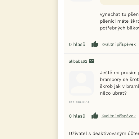
vynechat tu pšen
pšenici máte škro
potřebných bílko
0
hlasů
Kvalitní příspěvek
alibaba62
Ještě mi prosím 
brambory se šro
škrob jak v bramb
něco ubrat?
XXX.XXX.33.14
0
hlasů
Kvalitní příspěvek
Uživatel s deaktivovaným účt