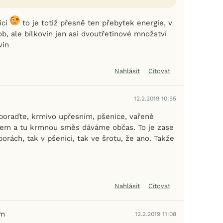
ici
to je totiž přesně ten přebytek energie, v
b, ale bílkovin jen asi dvoutřetinové množství
vin
Nahlásit
Citovat
12.2.2019 10:55
poraďte, krmivo upřesním, pšenice, vařené
tem a tu krmnou směs dáváme občas. To je zase
orách, tak v pšenici, tak ve šrotu, že ano. Takže
Nahlásit
Citovat
em
12.2.2019 11:08