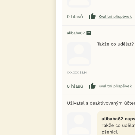
0
hlasů
Kvalitní příspěvek
alibaba62
Takže co udělat?
XXX.XXX.33.14
0
hlasů
Kvalitní příspěvek
Uživatel s deaktivovaným účt
alibaba62 naps
Takže co uděl
pšenici.