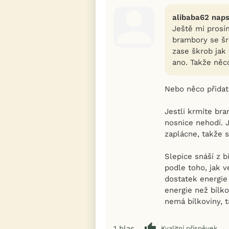
alibaba62 naps
Ještě mi prosí
brambory se š
zase škrob jak 
ano. Takže něc
Nebo něco přidat
Jestli krmíte bra
nosnice nehodí. 
zaplácne, takže 
Slepice snáší z b
podle toho, jak 
dostatek energie
energie než bílko
nemá bílkoviny, t
1
hlas
Kvalitní příspěvek