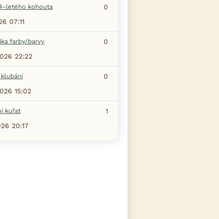
4-letého kohouta
0
26 07:11
ka farby/barvy
0
2026 22:22
 klubání
0
2026 15:02
í kuřat
1
026 20:17