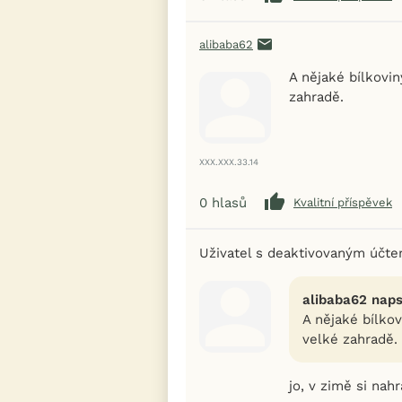
alibaba62
A nějaké bílkovin
zahradě.
XXX.XXX.33.14
0
hlasů
Kvalitní příspěvek
Uživatel s deaktivovaným účt
alibaba62 naps
A nějaké bílkov
velké zahradě.
jo, v zimě si nah