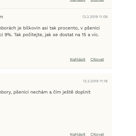
em
12.2.2019 11:09
orách je bílkovin asi tak procento, v pšenici
i 9%. Tak počítejte, jak se dostat na 15 a víc.
Nahlásit
Citovat
12.2.2019 11:18
bory, pšenici nechám a čím ještě doplnit
Nahlásit
Citovat