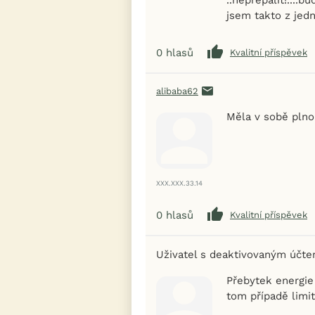
jsem takto z jedn
0
hlasů
Kvalitní příspěvek
alibaba62
Měla v sobě plno 
XXX.XXX.33.14
0
hlasů
Kvalitní příspěvek
Uživatel s deaktivovaným účt
Přebytek energie 
tom případě limit