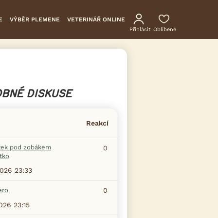
E
VÝBĚR PLEMENE
VETERINÁŘ ONLINE
Přihlásit
Oblíbené
BNÉ DISKUSE
Reakcí
tek pod zobákem
0
tko
2026 23:33
ero
0
2026 23:15