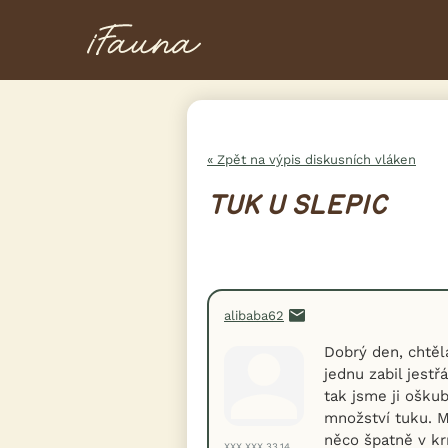
« Zpět na výpis diskusních vláken
TUK U SLEPIC
alibaba62
Dobrý den, chtěl
jednu zabil jestř
tak jsme ji oškub
množství tuku. Mo
něco špatně v kr
XXX.XXX.33.14