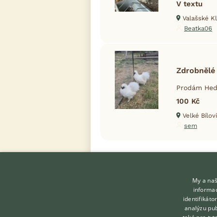
V textu
Valašské Kl
Beatka06
Zdrobnĕlé
Prodám Hedv
100 Kč
Velké Bílovi
sem
My a naš
informac
identifikát
analýzu pub