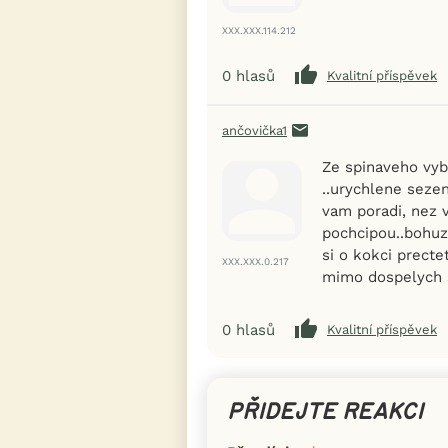
XXX.XXX.114.212
0
hlasů
Kvalitní příspěvek
ančovička1
Ze spinaveho vyb
..urychlene seze
vam poradi, nez
pochcipou..bohuz
si o kokci prectet
XXX.XXX.0.217
mimo dospelych s
0
hlasů
Kvalitní příspěvek
PŘIDEJTE REAKCI