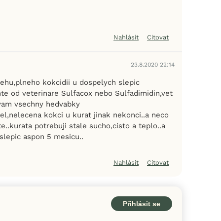
Nahlásit
Citovat
23.8.2020 22:14
ehu,plneho kokcidii u dospelych slepic
nte od veterinare Sulfacox nebo Sulfadimidin,vet
 vam vsechny hedvabky
el,nelecena kokci u kurat jinak nekonci..a neco
e..kurata potrebuji stale sucho,cisto a teplo..a
lepic aspon 5 mesicu..
Nahlásit
Citovat
Přihlásit se