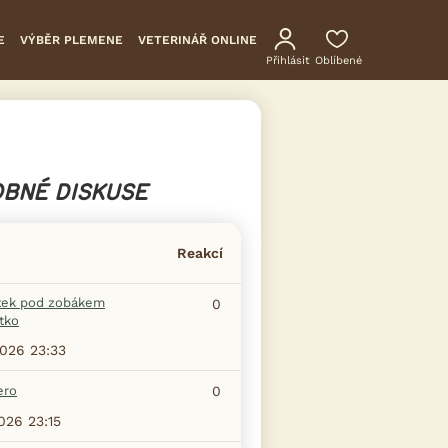
E
VÝBĚR PLEMENE
VETERINÁŘ ONLINE
Přihlásit
Oblíbené
BNÉ DISKUSE
Reakcí
tek pod zobákem
0
tko
2026 23:33
ero
0
2026 23:15