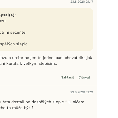
23.8.2020 21:17
psal(a):
ozu
oti ní sežeňte
ospělých slepic
ozu a urcite ne jen to jedno..pani chovatelka,jak
cni kurata k velkym slepicim..
Nahlásit
Citovat
23.8.2020 21:21
uřata dostali od dospělých slepic ? O ničem
eho to může být ?