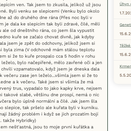
Úhyn 
lepicím ven. Tak jsem to zkusila, jelikož už jsou
né. Byli venku se slepicemi (Venku bylo okolo
1.7.20
ne až do druhého dne rána (Přes noc byli v
m je dala ke slepicím tak byli zdravé, čilé, měli
Geneti
u ale od dneštního rána, co jsem šla vypustit
15.6.
 jedno kuře se začalo chovat divně, jak kdyby
la jsem je zpět do odchovny, jelikož jsem si
Těžké
si byla zima (V odchovně mám stálou teplotu
15.6.
sem si že to kuře prospalo cca 5 hodin v rohu
 leželo, bylo načepířené, mělo zavřené oči a jen
Krmen
a chvíli vzpamatovalo, když jsem je dneska dala
 k večeru zase jen leželo...všimla jsem si že to
5.5.2
edne a k večeru. Také jsem si všimla že má
rvený trus, vypadalo to jako kapky krve, nejsem
 mi takové slabé, většinu dne prospí, nemá o nic
včera bylo úplně normální a čilé. Jak jsem šla
o slepice, tak pršelo ale kuřata byli v kurníku.
ají žádný problém i když se jich prozatím bojí
. takže Hybridky)
em nešt'astná, jsou to moje první kuřátka a