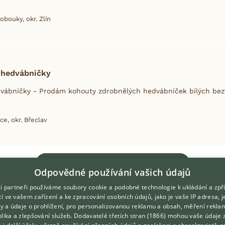
obouky, okr. Zlín
 hedvábničky
ábničky - Prodám kohouty zdrobnĕlých hedvábniček bílých bezv
ce, okr. Břeclav
Zobrazit více inzerátů
Odpovědné používání vašich údajů
i partneři používáme soubory cookie a podobné technologie k ukládání a zpř
í ve vašem zařízení a ke zpracování osobních údajů, jako je vaše IP adresa, 
ory a údaje o prohlížení, pro personalizovanou reklamu a obsah, měření rekla
lika a zlepšování služeb.
Dodavatelé třetích stran (1866)
mohou vaše údaje 
DOMOVSKÁ STRÁNKA
O nás