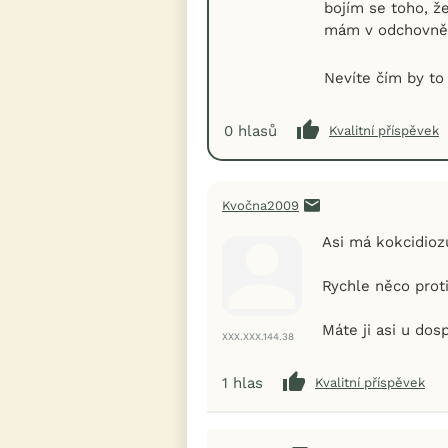
bojím se toho, ž
mám v odchovně,
Nevíte čím by to
0
hlasů
Kvalitní příspěvek
Kvočna2009
Asi má kokcidioz
Rychle něco prot
Máte ji asi u dos
XXX.XXX.144.38
1
hlas
Kvalitní příspěvek