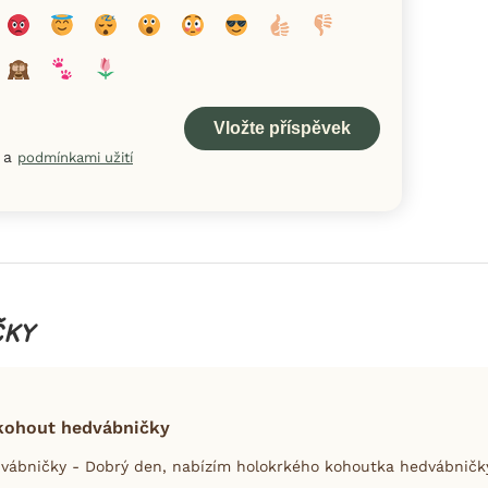
a
podmínkami užití
ČKY
kohout hedvábničky
ábničky - Dobrý den, nabízím holokrkého kohoutka hedvábničky.