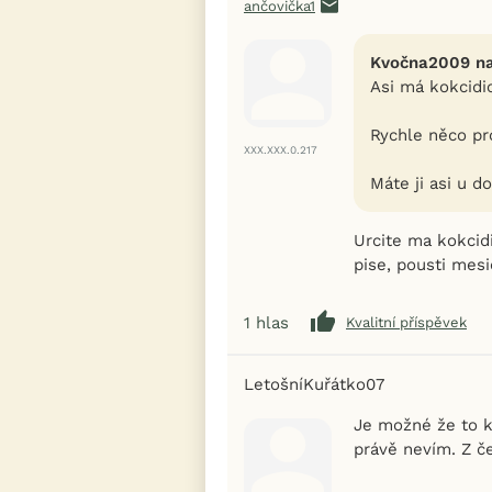
ančovička1
Kvočna2009 na
Asi má kokcidi
Rychle něco pr
XXX.XXX.0.217
Máte ji asi u d
Urcite ma kokcidi
pise, pousti mesi
1
hlas
Kvalitní příspěvek
LetošníKuřátko07
Je možné že to k
právě nevím. Z č