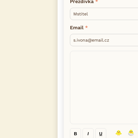
Přezdívka
Email
B
I
U