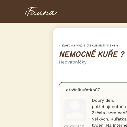
« Zpět na výpis diskusních vláken
NEMOCNÉ KUŘE ?
Hedvábničky
LetošníKuřátko07
Dobrý den,
potřebuji nutně r
Začala jsem ned
Velkých. Kuřátka 
týden. Na Intern
XXX.XXX.114.212