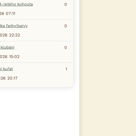
4-letého kohouta
0
26 07:11
ka farby/barvy
0
2026 22:22
 klubání
0
2026 15:02
í kuřat
1
026 20:17