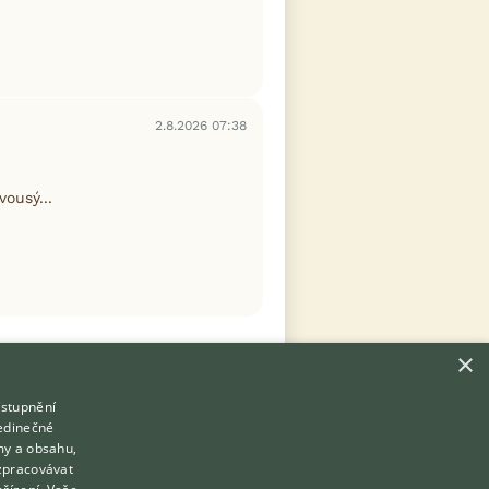
2.8.2026 07:38
ousý...
×
ístupnění
Hledáte zvířecího kamaráda?
jedinečné
Zdarma vám poradí
my a obsahu,
VETERINÁŘ ONLINE
zpracovávat
Přihlášení
KONZULTOVAT S VETERINÁŘEM