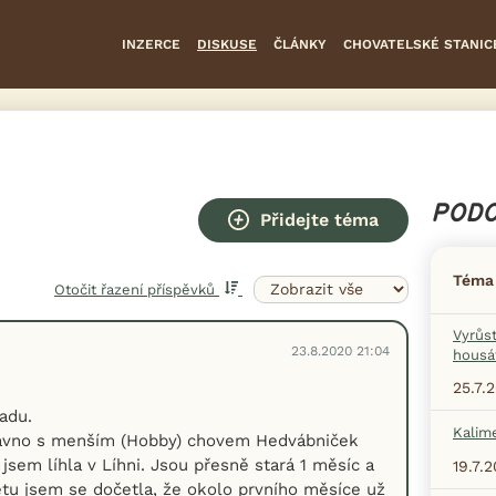
INZERCE
DISKUSE
ČLÁNKY
CHOVATELSKÉ STANIC
PODO
Přidejte téma
Téma
Otočit řazení příspěvků
Vyrůs
23.8.2020 21:04
housá
25.7.
adu.
Kalim
ávno s menším (Hobby) chovem Hedvábniček
jsem líhla v Líhni. Jsou přesně stará 1 měsíc a
19.7.
etu jsem se dočetla, že okolo prvního měsíce už