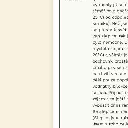
by mohly jít ke s
téměř celé opeře
25°C) od odpoled
kurníku). Než jse
se prostě k svět
ven slepice, tak
bylo nemocné. Da
myslela že jim a
26°C) a všimla j
odchovny, prostě
pípalo, pak se n
na chvíli ven ale
dělá pouze dopol
vodnatný bílo-če
si jistá. Připadá
zájem a to ještě 
vypustit dnes rán
Se slepicemi nem
(Slepice jsou mix
Jsem z toho celk