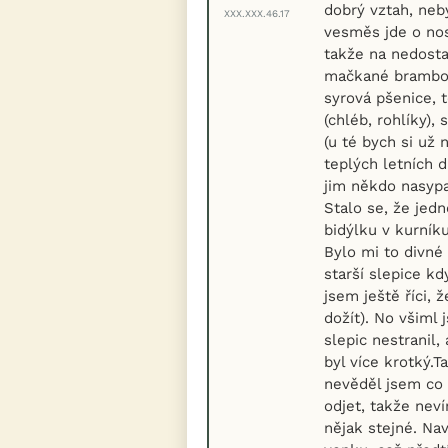
dobrý vztah, neb
XXX.XXX.46.17
vesměs jde o nos
takže na nedosta
mačkané brambory
syrová pšenice, 
(chléb, rohlíky)
(u té bych si už 
teplých letních 
jim někdo nasypa
Stalo se, že jed
bidýlku v kurník
Bylo mi to divné
starší slepice k
jsem ještě říci, 
dožít). No všiml 
slepic nestranil,
byl více krotký.T
nevěděl jsem co 
odjet, takže neví
nějak stejné. Nav