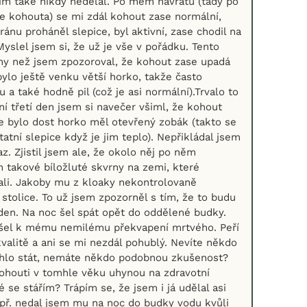
ím také nikdy nedělal. Po mém návratu (tady po
ie kohouta) se mi zdál kohout zase normální,
ránu proháněl slepice, byl aktivní, zase chodil na
yslel jsem si, že už je vše v pořádku. Tento
 dny než jsem zpozoroval, že kohout zase upadá
bylo ještě venku větší horko, takže často
u a také hodně pil (což je asi normální).Trvalo to
ní třetí den jsem si navečer všiml, že kohout
e bylo dost horko měl otevřený zobák (takto se
tatní slepice když je jim teplo). Nepřikládal jsem
z. Zjistil jsem ale, že okolo něj po něm
m takové bíložluté skvrny na zemi, které
ali. Jakoby mu z kloaky nekontrolovaně
 stolice. To už jsem zpozorněl s tím, že to budu
í den. Na noc šel spát opět do oddělené budky.
šel k mému nemilému překvapení mrtvého. Peří
valitě a ani se mi nezdál pohublý. Nevíte někdo
hlo stát, nemáte někdo podobnou zkušenost?
ohouti v tomhle věku uhynou na zdravotní
 se stářím? Trápím se, že jsem i já udělal asi
př. nedal jsem mu na noc do budky vodu kvůli