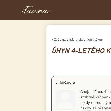
« Zpět na výpis diskusních vláken
ÚHYN 4-LETÉHO 
JirkaGeorg
Ahoj, náš ca. 4-
stříbrné kropenk
nikdy nemocný a s
někdy až přehnan