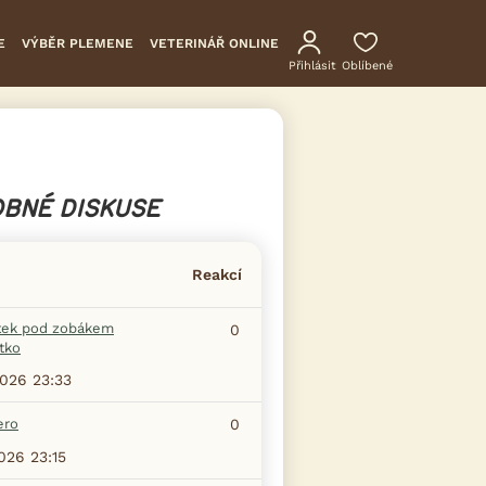
E
VÝBĚR PLEMENE
VETERINÁŘ ONLINE
Přihlásit
Oblíbené
BNÉ DISKUSE
Reakcí
tek pod zobákem
0
tko
2026 23:33
ero
0
2026 23:15