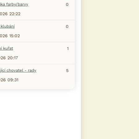
ka farby/barvy
0
2026 22:22
 klubání
0
2026 15:02
í kuřat
1
026 20:17
jící chovatel - rady
5
026 09:31