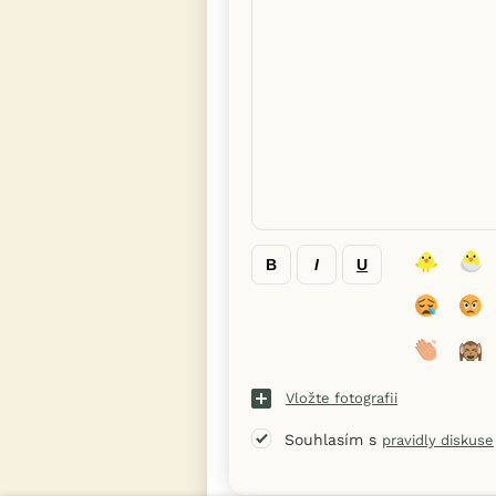
B
I
U
Vložte fotografii
Souhlasím s
pravidly diskuse