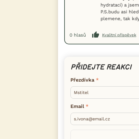
hydrataci) a jse
P.S.budu asi hl
plemene, tak kdy
0
hlasů
Kvalitní příspěvek
PŘIDEJTE REAKCI
Přezdívka
Email