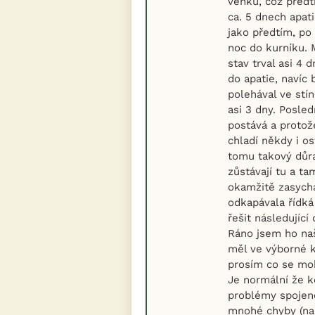
venku, což předt
ca. 5 dnech apat
jako předtím, po 
noc do kurníku. M
stav trval asi 4
do apatie, navíc 
polehával ve stín
asi 3 dny. Posled
postává a protož
chladí někdy i os
tomu takový důra
zůstávají tu a ta
okamžitě zasych
odkapávala řídká
řešit následujíc
Ráno jsem ho na
měl ve výborné k
prosím co se mo
Je normální že k
problémy spojené
mnohé chyby (na