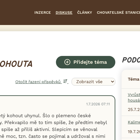
INZERCE
DISKUSE
ČLÁNKY
CHOVATELSKÉ STANIC
PODO
Přidejte téma
KOHOUTA
Téma
Otočit řazení příspěvků
Vyrůs
housá
1.7.2026 07:11
25.7.
letý kohout uhynul. Šlo o plemeno české
y. Překvapilo mě to tím spíše, že předtím nebyl
Kalim
píše až příliš aktivní. Slepicím se věnoval
19.7.
ě moc, tzn. často se pojímal a udržoval s nimi