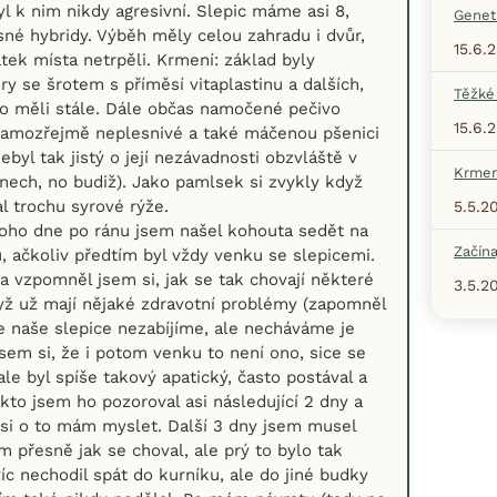
yl k nim nikdy agresivní. Slepic máme asi 8,
Geneti
né hybridy. Výběh měly celou zahradu i dvůr,
15.6.
tek místa netrpěli. Krmení: základ byly
 se šrotem s příměsí vitaplastinu a dalších,
Těžké
to měli stále. Dále občas namočené pečivo
15.6.
, samozřejmě neplesnivé a také máčenou pšenici
nebyl tak jistý o její nezávadnosti obzvláště v
Krmen
dnech, no budiž). Jako pamlsek si zvykly když
l trochu syrové rýže.
5.5.2
noho dne po ránu jsem našel kohouta sedět na
Začína
u, ačkoliv předtím byl vždy venku se slepicemi.
 a vzpomněl jsem si, jak se tak chovají některé
3.5.2
dyž už mají nějaké zdravotní problémy (zapomněl
že naše slepice nezabíjíme, ale necháváme je
jsem si, že i potom venku to není ono, sice se
 ale byl spíše takový apatický, často postával a
akto jsem ho pozoroval asi následující 2 dny a
si o to mám myslet. Další 3 dny jsem musel
m přesně jak se choval, ale prý to bylo tak
íc nechodil spát do kurníku, ale do jiné budky