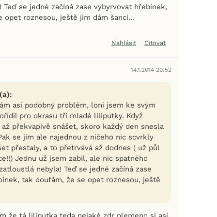
! Teď se jedné začíná zase vybyrvovat hřebínek,
 opet roznesou, ještě jim dám šanci...
Nahlásit
Citovat
14.1.2014 20:52
(a):
ám asi podobný problém, loni jsem ke svým
řídil pro okrasu tři mladé liliputky. Když
y až překvapivě snášet, skoro každý den snesla
Pak se jim ale najednou z ničeho nic scvrkly
et přestaly, a to přetrvává až dodnes ( už půl
e!!) Jednu už jsem zabil, ale nic spatného
zatloustlá nebyla! Teď se jedné začíná zase
bínek, tak doufám, že se opet roznesou, ještě
.
m že tá liliputka teda nejaké zdr plemeno si asi