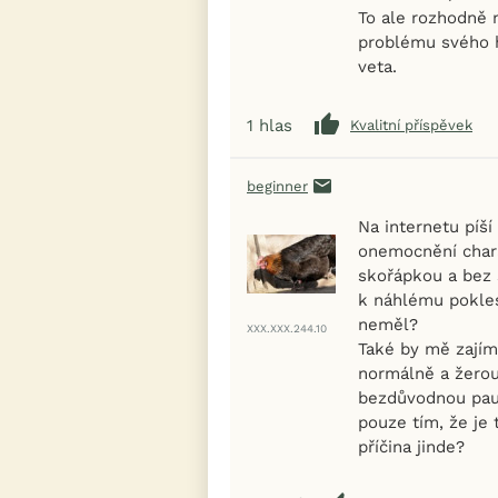
To ale rozhodně n
problému svého h
veta.
1
hlas
Kvalitní příspěvek
beginner
Na internetu píš
onemocnění char
skořápkou a bez 
k náhlému pokles
neměl?
XXX.XXX.244.10
Také by mě zajíma
normálně a žerou
bezdůvodnou pauzu
pouze tím, že je 
příčina jinde?