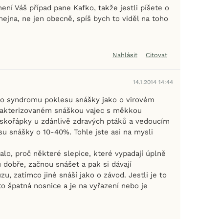
ení Váš případ pane Kafko, takže jestli píšete o
ejna, ne jen obecně, spíš bych to viděl na toho
Nahlásit
Citovat
14.1.2014 14:44
í o syndromu poklesu snášky jako o virovém
akterizovaném snáškou vajec s měkkou
skořápky u zdánlivě zdravých ptáků a vedoucím
u snášky o 10-40%. Tohle jste asi na mysli
lo, proč některé slepice, které vypadají úplně
 dobře, začnou snášet a pak si dávají
, zatímco jiné snáší jako o závod. Jestli je to
to špatná nosnice a je na vyřazení nebo je