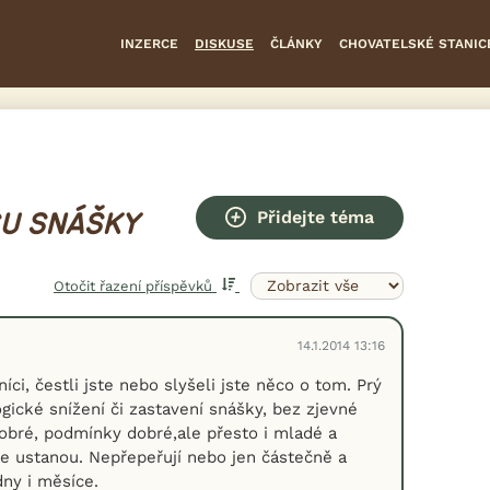
INZERCE
DISKUSE
ČLÁNKY
CHOVATELSKÉ STANIC
Přidejte téma
U SNÁŠKY
Otočit řazení příspěvků
14.1.2014 13:16
ci, čestli jste nebo slyšeli jste něco o tom. Prý
gické snížení či zastavení snášky, bez zjevné
dobré, podmínky dobré,ale přesto i mladé a
e ustanou. Nepřepeřují nebo jen částečně a
dny i měsíce.