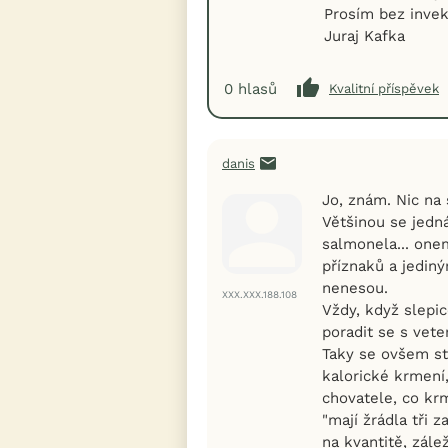
Prosím bez invek
Juraj Kafka
0
hlasů
Kvalitní příspěvek
danis
Jo, znám. Nic na 
Většinou se jedn
salmonela... one
příznaků a jediný
nenesou.
XXX.XXX.188.108
Vždy, když slepic
poradit se s vete
Taky se ovšem st
kalorické krmení
chovatele, co krm
"mají žrádla tři 
na kvantitě, zále