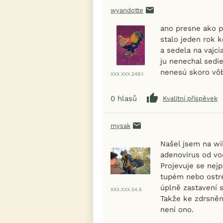
wyandotte
ano presne ako p
stalo jeden rok k
a sedela na vajc
ju nenechal sedi
nenesú skoro vôb
XXX.XXX.249.1
0
hlasů
Kvalitní příspěvek
mysak
Našel jsem na wiki
adenovirus od vo
Projevuje se nejp
tupém nebo ostré
úplně zastavení 
XXX.XXX.54.5
Takže ke zdrsněn
není ono.