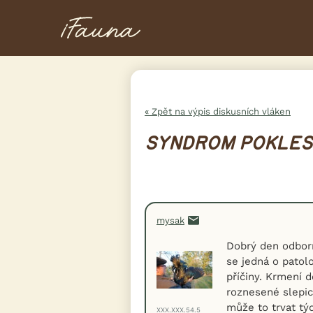
« Zpět na výpis diskusních vláken
SYNDROM POKLES
mysak
Dobrý den odborní
se jedná o patolo
příčiny. Krmení 
roznesené slepic
může to trvat tý
XXX.XXX.54.5