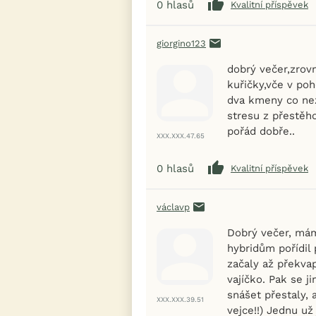
0
hlasů
Kvalitní příspěvek
giorgino123
dobrý večer,zrov
kuřičky,vče v po
dva kmeny co nez
stresu z přestěh
pořád dobře..
XXX.XXX.47.65
0
hlasů
Kvalitní příspěvek
václavp
Dobrý večer, mám
hybridům pořídil 
začaly až překva
vajíčko. Pak se j
snášet přestaly, 
XXX.XXX.39.51
vejce!!) Jednu už