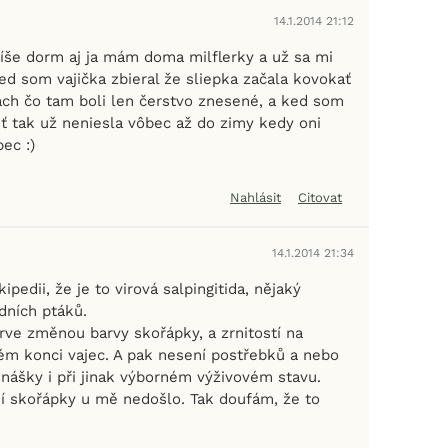
14.1.2014 21:12
íše dorm aj ja mám doma milflerky a už sa mi
ed som vajička zbieral že sliepka začala kovokať
iach čo tam boli len čerstvo znesené, a ked som
eť tak už neniesla vôbec až do zimy kedy oni
ec :)
Nahlásit
Citovat
14.1.2014 21:34
pedii, že je to virová salpingitida, nějaký
dních ptáků.
rve změnou barvy skořápky, a zrnitostí na
m konci vajec. A pak nesení postřebků a nebo
snášky i při jinak výborném výživovém stavu.
í skořápky u mě nedošlo. Tak doufám, že to