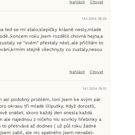
Nahlásit
Citovat
14.1.2014 18:35
na ted se mi stalo,slepičky krásně nesly,mladé
hodě..koncem roku jsem rozdělil chovná hejna,a
ustaly ve "svém" přestaly nést..ale přičítám to
ování,krmím stejně všechny,ty co zustaly,nesou
Nahlásit
Citovat
14.1.2014 18:51
 asi podobný problém, loni jsem ke svým pár
pro okrasu tři mladé liliputky. Když dorostli,
pivě snášet, skoro každý den snesla každá
im ale najednou z ničeho nic scvrkly hřebínky a
a to přetrvává až dodnes ( už půl roku žádné
 jsem zabil, ale nic spatného jsem nenašel-