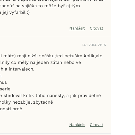
sadnúť na vajíčka to môže byť aj tým
ej vyfarbil :)
Nahlásit
Citovat
14.1.2014 21:07
i máte) mají nížší snášku,teď netuším kolik,ale
plnily co měly na jeden zátah nebo ve
h a intervalech.
s
mus
serie
te sledoval kolik toho nanesly, a jak pravidelně
 holky nezabíjel zbytečně
ností proč
Nahlásit
Citovat