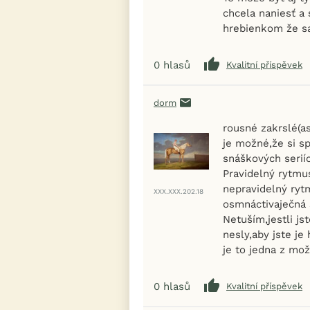
chcela naniesť a 
hrebienkom že sa j
0
hlasů
Kvalitní příspěvek
dorm
rousné zakrslé(as
je možné,že si s
snáškových seriíc
Pravidelný rytmu
nepravidelný ryt
XXX.XXX.202.18
osmnáctivaječná 
Netuším,jestli js
nesly,aby jste je
je to jedna z mož
0
hlasů
Kvalitní příspěvek