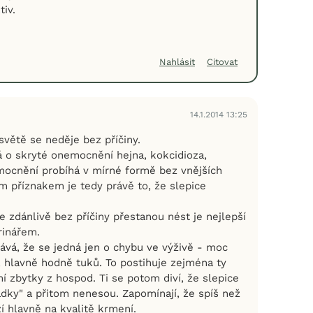
tiv.
Nahlásit
Citovat
14.1.2014 13:25
světě se neděje bez příčiny.
á o skryté onemocnění hejna, kokcidioza,
mocnění probíhá v mírné formě bez vnějších
m příznakem je tedy právě to, že slepice
e zdánlivě bez příčiny přestanou nést je nejlepší
rinářem.
ává, že se jedná jen o chybu ve výživě - moc
, hlavně hodně tuků. To postihuje zejména ty
í zbytky z hospod. Ti se potom diví, že slepice
zadky" a přitom nenesou. Zapomínají, že spíš než
ží hlavně na kvalitě krmení.