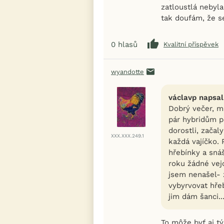
zatloustlá nebyla
tak doufám, že se
0
hlasů
Kvalitní příspěvek
wyandotte
václavp napsal
Dobrý večer, m
pár hybridům po
dorostli, začal
XXX.XXX.249.1
každá vajíčko. 
hřebínky a snáš
roku žádné vejc
jsem nenašel- 
vybyrvovat hře
jim dám šanci..
To môže byť aj tý