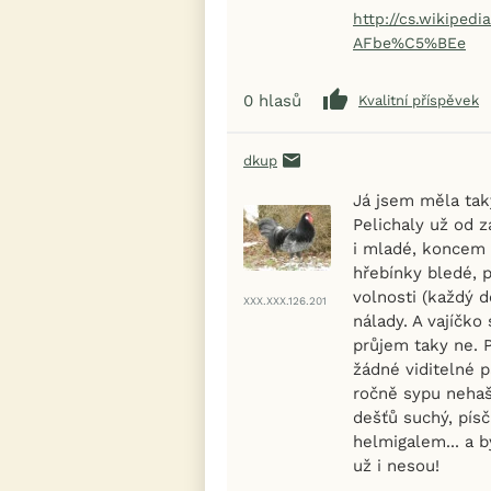
http://cs.wikiped
AFbe%C5%BEe
0
hlasů
Kvalitní příspěvek
dkup
Já jsem měla tak
Pelichaly už od z
i mladé, koncem p
hřebínky bledé, p
volnosti (každý d
XXX.XXX.126.201
nálady. A vajíčko
průjem taky ne. P
žádné viditelné p
ročně sypu nehaš
dešťů suchý, písč
helmigalem... a b
už i nesou!