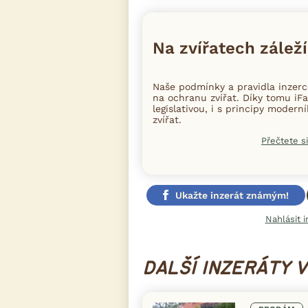
Na zvířatech záleží
Naše podmínky a pravidla inzer
na ochranu zvířat. Díky tomu iFa
legislativou, i s principy moder
zvířat.
Přečtete si
Ukažte inzerát známým!
Nahlásit i
DALŠÍ INZERÁTY 