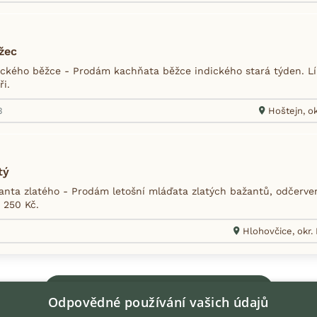
žec
ckého běžce - Prodám kachňata běžce indického stará týden. Líh
ři.
3
Hoštejn, o
tý
nta zlatého - Prodám letošní mláďata zlatých bažantů, odčerven
 250 Kč.
Hlohovčice, okr.
Zobrazit více inzerátů (264)
Odpovědné používání vašich údajů