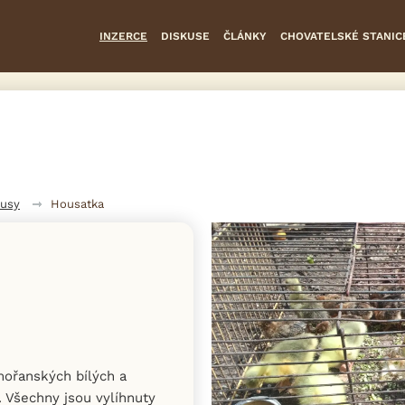
INZERCE
DISKUSE
ČLÁNKY
CHOVATELSKÉ STANIC
usy
Housatka
mořanských bílých a
í. Všechny jsou vylíhnuty