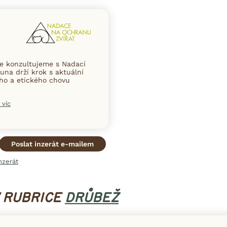
ce konzultujeme s Nadací
una drží krok s aktuální
ního a etického chovu
 víc
Poslat inzerát e-mailem
nzerát
V RUBRICE
DRŮBEŽ