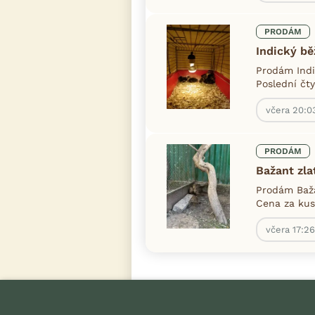
PRODÁM
Indický bě
Prodám Indi
Poslední čty
včera 20:0
PRODÁM
Bažant zla
Prodám Baža
Cena za kus
včera 17:26