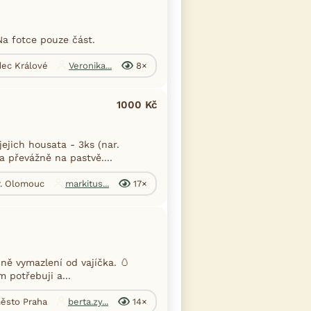
Na fotce pouze část.
dec Králové
Veronika...
8×
1000 Kč
jich housata - 3ks (nar.
a převážně na pastvě....
r. Olomouc
markitus...
17×
čně vymazlení od vajíčka. 🥚
 potřebuji a...
město Praha
berta.zy...
14×