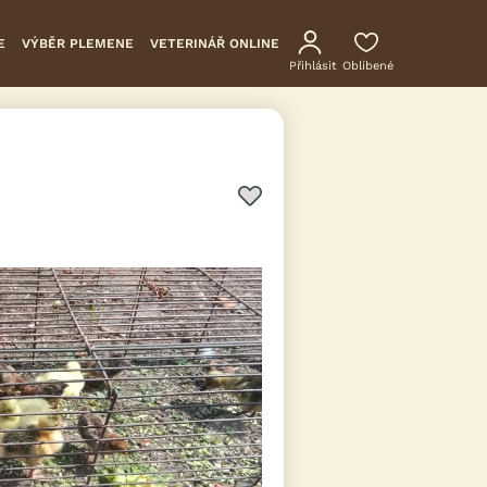
E
VÝBĚR PLEMENE
VETERINÁŘ ONLINE
Přihlásit
Oblíbené