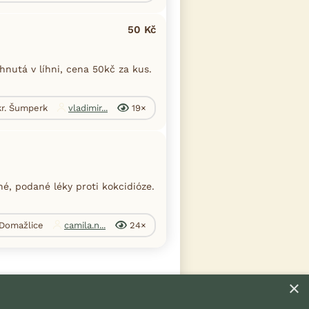
50 Kč
nutá v líhni, cena 50kč za kus.
kr. Šumperk
vladimir...
19×
é, podané léky proti kokcidióze.
 Domažlice
camila.n...
24×
×