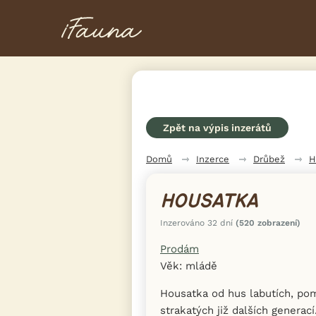
Zpět na výpis inzerátů
Domů
Inzerce
Drůbež
H
HOUSATKA
Inzerováno 32 dní
(520 zobrazení)
Prodám
Věk: mládě
Housatka od hus labutích, po
strakatých již dalších generac