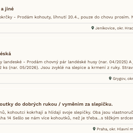
a jiné
krčky - Prodám kohouty, líhnutí 20.4., pouze do chovu prosím. 
Jeníkovice, okr. Hra
éská
 landeské - Prodám chovný pár landéské husy (nar. 04/2025) A je
 ks (nar. 05/2026). Jsou zvyklé na slepice a krmení z ruky. Strav
Grygov, ok
houtky do dobrých rukou / vyměním za slepičku.
dnů, kohoutci kokrhají a hlídají svoje slepičky. Oba jsou vlastnoru
aha 14 Sešlo se nám více kohoutků, než je třeba...s těžkým srdcem
Praha, okr. Hlavní 