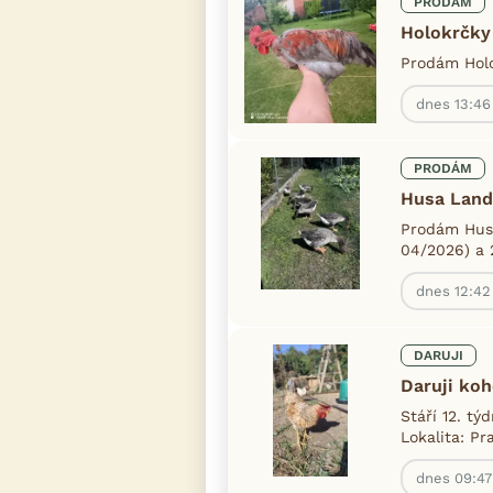
PRODÁM
Holokrčky 
Prodám Holo
dnes 13:46
PRODÁM
Husa Land
Prodám Husy
04/2026) a 2
dnes 12:42
DARUJI
Daruji ko
Stáří 12. tý
Lokalita: Pr
dnes 09:47