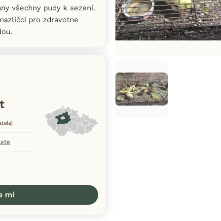
ány všechny pudy k sezení.
azlíčci pro zdravotne
dou.
t
tele)
aste
e mi