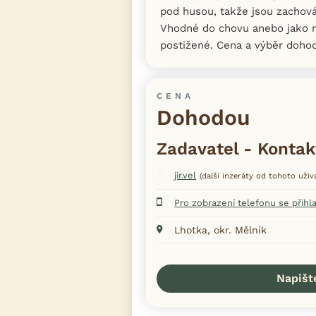
pod husou, takže jsou zachov
Vhodné do chovu anebo jako m
postižené. Cena a výběr doho
CENA
Dohodou
Zadavatel - Kontak
jir.vel
(další inzeráty od tohoto uživa
Pro zobrazení telefonu se přihl
Lhotka, okr. Mělník
Napišt