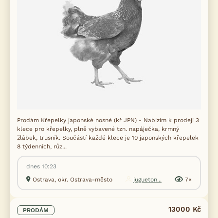
Prodám Křepelky japonské nosné (kř JPN) - Nabízím k prodeji 3
klece pro křepelky, plně vybavené tzn. napáječka, krmný
žlábek, trusník. Součástí každé klece je 10 japonských křepelek
8 týdenních, růz...
dnes 10:23
Ostrava, okr. Ostrava-město
jugueton...
7×
13000 Kč
PRODÁM