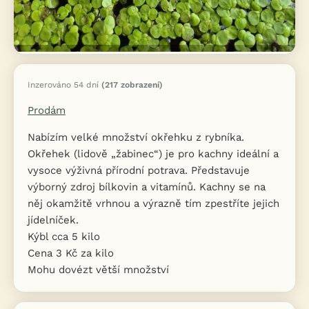
Inzerováno 54 dní
(217 zobrazení)
Prodám
Nabízím velké množství okřehku z rybníka.
Okřehek (lidově „žabinec“) je pro kachny ideální a
vysoce výživná přírodní potrava. Představuje
výborný zdroj bílkovin a vitamínů. Kachny se na
něj okamžitě vrhnou a výrazně tím zpestříte jejich
jídelníček.
Kýbl cca 5 kilo
Cena 3 Kč za kilo
Mohu dovézt větší množství