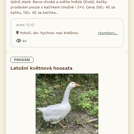
týdnů staré. Barva divoká a světle hnědá (žlutá). Kačky
prodávám pouze s kačírkem (možné i 2+1). Cena 200,- Kč za
kačku, 150,- Kč za kačírka...
dnes 12:12
Pohoří, okr. Rychnov nad Kněžnou
rkomberc...
4×
PRODÁM
Letošní květnová housata