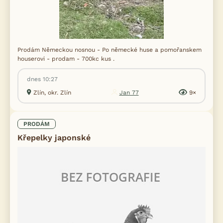
Prodám Německou nosnou - Po německé huse a pomořanskem
houserovi - prodam - 700kc kus .
dnes 10:27
Zlín, okr. Zlín
Jan 77
9×
PRODÁM
Křepelky japonské