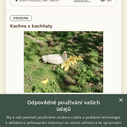
Dolní Podluží, okr. Děčín
slavomir...
16×
PRODÁM
Kachna s kachňaty
×
Prodám Pižmovky - Nabízím kachny z volného chovu- 2 dospělé
Odpovědné používání vašich
s kachňaty, aktuálně 1/4 a 1/10. Dále dospele pohlaví 1.4. Cena
údajů
dospěle 250. Kachně 50,-/ks. Případně dohoda
My a naši partneři používáme soubory cookie a podobné technologie
4.8.2026 21:01
k ukládání a zpřístupnění informací ve vašem zařízení a ke zpracování