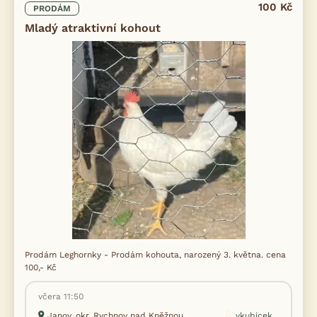
100 Kč
PRODÁM
Mladý atraktivní kohout
Prodám Leghornky - Prodám kohouta, narozený 3. května. cena
100,- Kč
včera 11:50
Janov, okr. Rychnov nad Kněžnou
vkubicek...