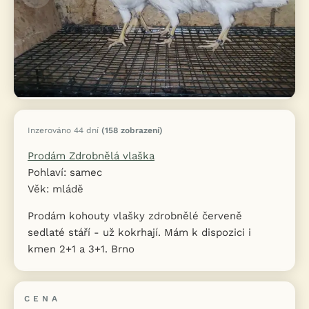
Inzerováno 44 dní
(158 zobrazení)
Prodám Zdrobnělá vlaška
Pohlaví: samec
Věk: mládě
Prodám kohouty vlašky zdrobnělé červeně
sedlaté stáří - už kokrhají. Mám k dispozici i
kmen 2+1 a 3+1. Brno
CENA