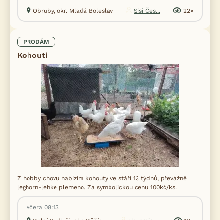
Obruby, okr. Mladá Boleslav
Sisi Čes...
22×
PRODÁM
Kohouti
Z hobby chovu nabízím kohouty ve stáří 13 týdnů, převážně
leghorn-lehke plemeno. Za symbolickou cenu 100kč/ks.
včera 08:13