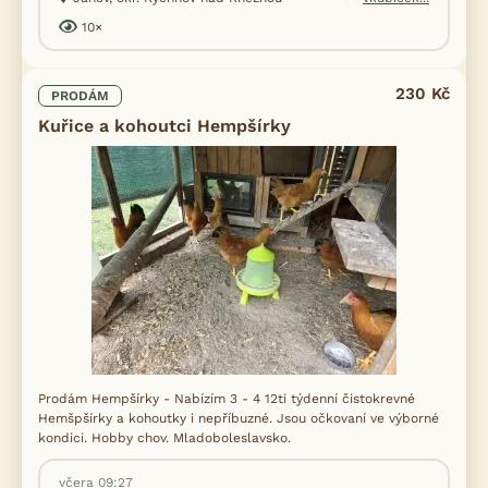
10×
230 Kč
PRODÁM
Kuřice a kohoutci Hempšírky
Prodám Hempšírky - Nabízím 3 - 4 12ti týdenní čistokrevné
Hemšpšírky a kohoutky i nepříbuzné. Jsou očkovaní ve výborné
kondici. Hobby chov. Mladoboleslavsko.
včera 09:27