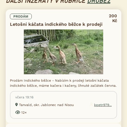
DALŠÍ INZERÁTY V RUBRICE
DRŮBEŽ
200
PRODÁM
Kč
Letošní káčata indického běžce k prodeji
Prodám Indického běžce - Nabízím k prodeji letošní káčata
indického běžce, máme kačera i kačeny, líhnuté začátek června.
včera 19:16
Tanvald, okr. Jablonec nad Nisou
kpetr979...
12×