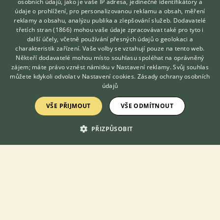
osobních údajů, jako je vaše IP adresa, jedinečné identifikátory a
Benešov, okr. Benešov
KejtrinT...
18×
údaje o prohlížení, pro personalizovanou reklamu a obsah, měření
reklamy a obsahu, analýzu publika a zlepšování služeb.
Dodavatelé
třetích stran (1866)
mohou vaše údaje zpracovávat také pro tyto i
Hledáte zvířecího kamaráda?
další účely, včetně používání přesných údajů o geolokaci a
Zdarma vám poradí
Zobrazit více inzerátů (255)
charakteristik zařízení. Vaše volby se vztahují pouze na tento web.
VETERINÁŘ ONLINE
Někteří dodavatelé mohou místo souhlasu spoléhat na oprávněný
KONZULTOVAT S
zájem; máte právo vznést námitku v
Nastavení reklamy
. Svůj souhlas
VETERINÁŘEM
můžete kdykoli odvolat v
Nastavení cookies
.
Zásady ochrany osobních
údajů
KONTAKT DO REDAKCE WEBU
VŠE PŘIJMOUT
VŠE ODMÍTNOUT
redakce@ifauna.cz
PŘIZPŮSOBIT
nonstop
DOMOVSKÁ STRÁNKA
INZERCE
DISKUSE
ČLÁNKY