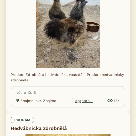
Prodám Zdrobnělá hedvábnička vousatá - Prodám hedvabnicky
zdrobněle.
včera 12:16
Znojmo, okr. Znojmo
agaporni...
18×
PRODÁM
Hedvábnička zdrobnělá