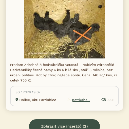
Prodám Zdrobnělá hedvábnička vousatá - Nabízím zdrobnělé
Hedvábničky černé barvy 6 ks a bílé 1ks , stáří 3 měsíce, bez
určení pohlaví. Hobby chov, nejlépe spolu. Cena: 140 Kč/ kus, za
celek 750 Kč
30.7.2026 19:02
Holice, okr. Pardubice
petrkabe...
55×
Zobrazit více inzerátů (2)