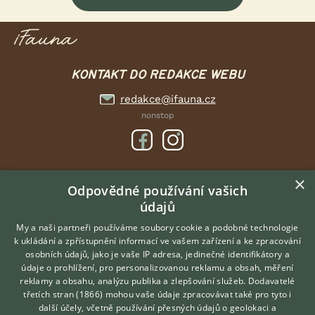
KONTAKT DO REDAKCE WEBU
redakce@ifauna.cz
nonstop
×
DOMOVSKÁ STRÁNKA
Odpovědné používání vašich
INZERCE
údajů
DISKUSE
My a naši partneři používáme soubory cookie a podobné technologie
ČLÁNKY
k ukládání a zpřístupnění informací ve vašem zařízení a ke zpracování
osobních údajů, jako je vaše IP adresa, jedinečné identifikátory a
údaje o prohlížení, pro personalizovanou reklamu a obsah, měření
O nás
reklamy a obsahu, analýzu publika a zlepšování služeb.
Dodavatelé
třetích stran (1866)
mohou vaše údaje zpracovávat také pro tyto i
Kontakt
Hledáte zvířecího kamaráda?
další účely, včetně používání přesných údajů o geolokaci a
Zdarma vám poradí
Možnosti zvýraznění inzerátů