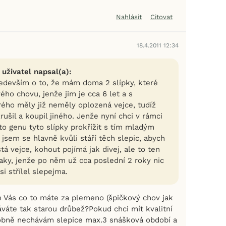
Nahlásit
Citovat
18.4.2011 12:34
 uživatel napsal(a):
edevším o to, že mám doma 2 slípky, které
ého chovu, jenže jim je cca 6 let a s
ého měly již neměly oplozená vejce, tudíž
ušil a koupil jiného. Jenže nyní chci v rámci
to genu tyto slípky prokřížit s tím mladým
jsem se hlavně kvůli stáří těch slepic, abych
tá vejce, kohout pojímá jak divej, ale to ten
taky, jenže po něm už cca poslední 2 roky nic
si střílel slepejma.
 Vás co to máte za plemeno (špičkový chov jak
áváte tak starou drůbež?Pokud chci mít kvalitní
obně nechávám slepice max.3 snášková období a