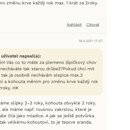
o změnu krve každý rok max. 1 krát za 2roky.
Nahlásit
Citovat
18.4.2011 17:07
 uživatel napsal(a):
ím Vás co to máte za plemeno (špičkový chov
e necháváte tak starou drůbež?Pokud chci mít
v tak já osobně nechávám slepice max.3
bí a kohouta měním pro změnu krve každý rok
2roky. HK
áme slípky 2-3 roky, kohouta obvykle 2 roky.
ale máme např. rousnou zakrslou, které je
tále čilá jako mladice. A jak se ještě potvůrka
tak velkému kohoutovi, to je teprve sranda.