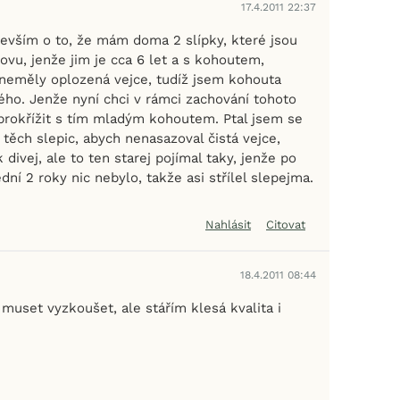
17.4.2011 22:37
evším o to, že mám doma 2 slípky, které jsou
vu, jenže jim je cca 6 let a s kohoutem,
 neměly oplozená vejce, tudíž jsem kohouta
iného. Jenže nyní chci v rámci zachování tohoto
 prokřížit s tím mladým kohoutem. Ptal jsem se
í těch slepic, abych nenasazoval čistá vejce,
 divej, ale to ten starej pojímal taky, jenže po
ní 2 roky nic nebylo, takže asi střílel slepejma.
Nahlásit
Citovat
18.4.2011 08:44
muset vyzkoušet, ale stářím klesá kvalita i