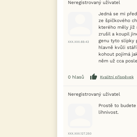
Neregistrovaný uživatel
Jedná se mi před
ze špičkového cho
kterého měly již
zrušil a koupil j
genu tyto slípky
XXX.XXX.69.43
hlavně kvůli stář
kohout pojímá jak
něm už cca posled
0
hlasů
Kvalitní příspěvek
Neregistrovaný uživatel
Prostě to budete 
líhnivost.
XXX.XXX.127.250