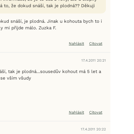
 to, že dokud snáší, tak je plodná?? Děkuji
kud snáší, je plodná. Jinak u kohouta bych to i
ky mi přijde málo. Zuzka F.
Nahlásit
Citovat
17.4.2011 20:21
ší, tak je plodná...sousedův kohout má 5 let a
c se vším všudy
Nahlásit
Citovat
17.4.2011 20:22