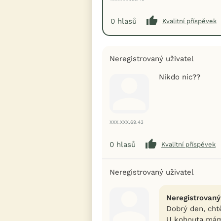
0
hlasů
Kvalitní příspěvek
Neregistrovaný uživatel
Nikdo nic??
XXX.XXX.69.43
0
hlasů
Kvalitní příspěvek
Neregistrovaný uživatel
Neregistrovaný
Dobrý den, chtě
U kohouta mám 