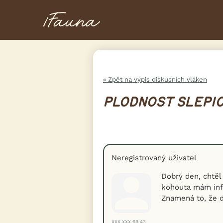
« Zpět na výpis diskusních vláken
PLODNOST SLEPI
Neregistrovaný uživatel
Dobrý den, chtěl 
kohouta mám info
Znamená to, že d
XXX.XXX.69.43