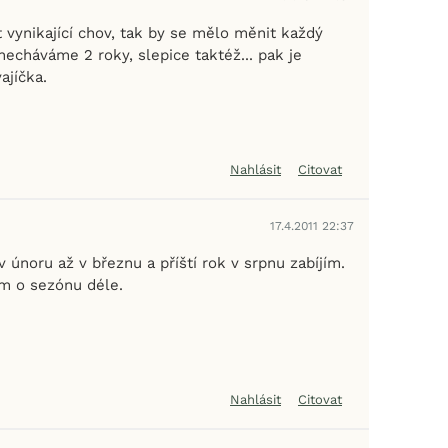
 vynikající chov, tak by se mělo měnit každý
echáváme 2 roky, slepice taktéž... pak je
ajíčka.
Nahlásit
Citovat
17.4.2011 22:37
v únoru až v březnu a příští rok v srpnu zabíjím.
m o sezónu déle.
Nahlásit
Citovat