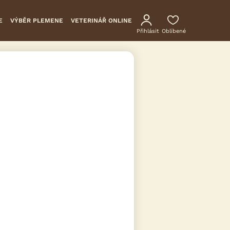
E
VÝBĚR PLEMENE
VETERINÁŘ ONLINE
Přihlásit
Oblíbené