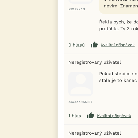
nevím. Znamená
XXX.XXX.1.3
Řekla bych, že do
protáhla. Ty 3 ro
0
hlasů
Kvalitní příspěvek
Neregistrovaný uživatel
Pokud slepice sná
stále je to kane
XXX.XXX.255.157
1
hlas
Kvalitní příspěvek
Neregistrovaný uživatel