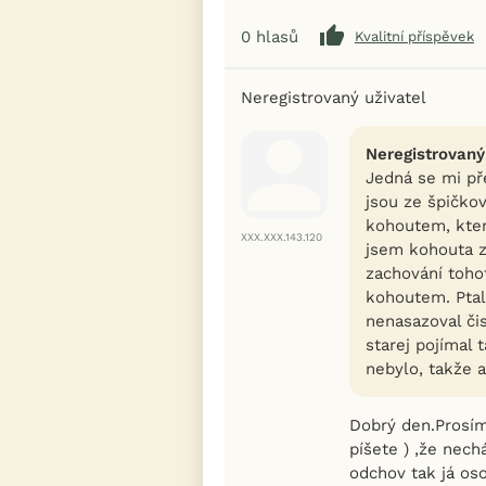
0
hlasů
Kvalitní příspěvek
Neregistrovaný uživatel
Neregistrovaný
Jedná se mi př
jsou ze špičkov
kohoutem, kter
XXX.XXX.143.120
jsem kohouta zr
zachování toho
kohoutem. Ptal 
nenasazoval čis
starej pojímal 
nebylo, takže a
Dobrý den.Prosím
píšete ) ,že nech
odchov tak já os