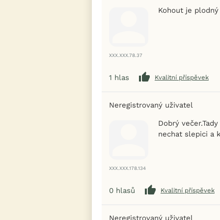
Kohout je plodný
XXX.XXX.78.37
1
hlas
Kvalitní příspěvek
Neregistrovaný uživatel
Dobrý večer.Tady
nechat slepici a 
XXX.XXX.178.134
0
hlasů
Kvalitní příspěvek
Neregistrovaný uživatel