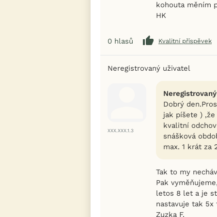
kohouta měním pr
HK
0
hlasů
Kvalitní příspěvek
Neregistrovaný uživatel
Neregistrovaný
Dobrý den.Pros
jak píšete ) ,ž
kvalitní odcho
XXX.XXX.1.3
snášková obdo
max. 1 krát za 
Tak to my necháv
Pak vyměňujeme, 
letos 8 let a je s
nastavuje tak 5x 
Zuzka F.