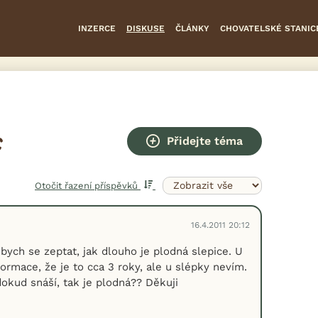
INZERCE
DISKUSE
ČLÁNKY
CHOVATELSKÉ STANIC
Přidejte téma
C
Otočit řazení příspěvků
16.4.2011 20:12
bych se zeptat, jak dlouho je plodná slepice. U
rmace, že je to cca 3 roky, ale u slépky nevím.
okud snáší, tak je plodná?? Děkuji