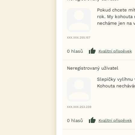
Pokud chcete mít
rok. My kohouta n
necháme jen na v
XXX.XXX.255.157
0
hlasů
Kvalitní příspěvek
Neregistrovaný uživatel
Slepičky vylíhnu 
Kohouta nechává
XXX.XXX.253.239
0
hlasů
Kvalitní příspěvek