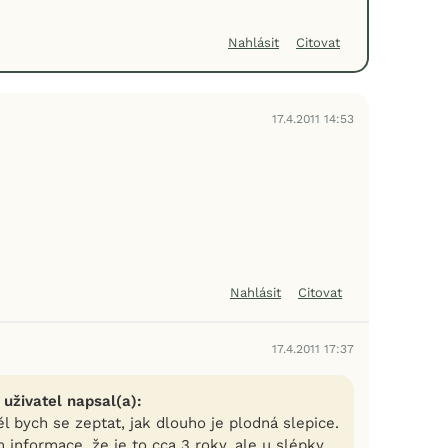
Nahlásit
Citovat
17.4.2011 14:53
Nahlásit
Citovat
17.4.2011 17:37
 uživatel napsal(a):
l bych se zeptat, jak dlouho je plodná slepice.
informace, že je to cca 3 roky, ale u slépky