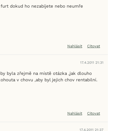
 furt dokud ho nezabijete nebo neumře
Nahlásit
Citovat
17.4.2011 21:31
 by byla zřejmě na místě otázka ,jak dlouho
kohouta v chovu ,aby byl jejich chov rentabilní.
Nahlásit
Citovat
17.4.2011 21:37