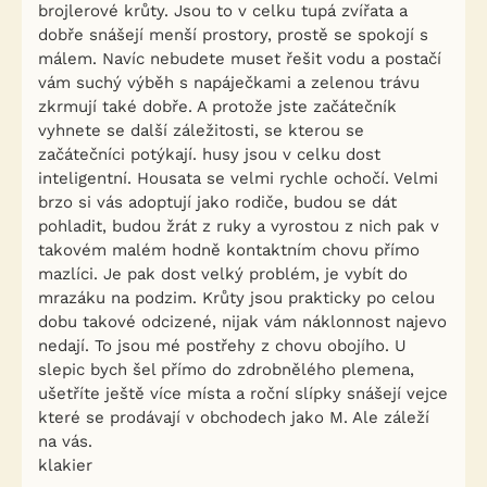
brojlerové krůty. Jsou to v celku tupá zvířata a
dobře snášejí menší prostory, prostě se spokojí s
málem. Navíc nebudete muset řešit vodu a postačí
vám suchý výběh s napáječkami a zelenou trávu
zkrmují také dobře. A protože jste začátečník
vyhnete se další záležitosti, se kterou se
začátečníci potýkají. husy jsou v celku dost
inteligentní. Housata se velmi rychle ochočí. Velmi
brzo si vás adoptují jako rodiče, budou se dát
pohladit, budou žrát z ruky a vyrostou z nich pak v
takovém malém hodně kontaktním chovu přímo
mazlíci. Je pak dost velký problém, je vybít do
mrazáku na podzim. Krůty jsou prakticky po celou
dobu takové odcizené, nijak vám náklonnost najevo
nedají. To jsou mé postřehy z chovu obojího. U
slepic bych šel přímo do zdrobnělého plemena,
ušetříte ještě více místa a roční slípky snášejí vejce
které se prodávají v obchodech jako M. Ale záleží
na vás.
klakier