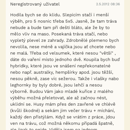
Neregistrovaný uživatel
2.5.2012 08:36
Hodila bych se do klidu. Slepicím stačí i menší
výběh, pro 5 nosnic třeba 5x5. Jasně, že tam tráva
nebude a bude tam při dešti bláto, ale že by to
mělo vliv na maso. Posekaná tráva stačí, nebo
vypletý plevel ze zahrady. Zdrobnělé plemeno bych
nevolila, nese méně a vajíčka jsou ať chcete nebo
ne malá. Třeba od velsumek, které nesou "větší" ,
dáte do vaření místo jednoho dvě. Koupila bych buď
hybridky, které jsou ve snášení nepřekonatelné
nebo např. australky, hempšírky apod. jsou těžší,
nesou pěkně, zase víc sežerou. Takže i vlašky nabo
leghornky by byly dobré, jsou lehčí a nesou
výborně. Budou Vám jako mladé kuřice z malého
výběhu možná přeletovat, ale až začnou nést,
uklidní se. Husy mám přes den zavřené ve chlévě
(kvůli škodné) a sekám jim večer trávu + míchání,
každý den přistýlám. Když se vrátím z práce, jdou
ven na trávu, což možná někomu připadá špatně,
ale jinak to nejde. Viděla jsem na jednom