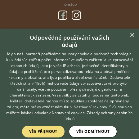
nonstop
×
DOMOVSKÁ STRÁNKA
Odpovědné používání vašich
údajů
INZERCE
DISKUSE
My a naši partneři používáme soubory cookie a podobné technologie
k ukládání a zpřístupnění informací ve vašem zařízení a ke zpracování
ČLÁNKY
osobních údajů, jako je vaše IP adresa, jedinečné identifikátory a
údaje o prohlížení, pro personalizovanou reklamu a obsah, měření
O nás
reklamy a obsahu, analýzu publika a zlepšování služeb.
Dodavatelé
třetích stran (1866)
mohou vaše údaje zpracovávat také pro tyto i
Kontakt
Hledáte zvířecího kamaráda?
další účely, včetně používání přesných údajů o geolokaci a
Zdarma vám poradí
Možnosti zvýraznění inzerátů
charakteristik zařízení. Vaše volby se vztahují pouze na tento web.
VETERINÁŘ ONLINE
Podmínky užití
Někteří dodavatelé mohou místo souhlasu spoléhat na oprávněný
KONZULTOVAT S
zájem; máte právo vznést námitku v
Nastavení reklamy
. Svůj souhlas
Zpracování osobních údajů
VETERINÁŘEM
můžete kdykoli odvolat v
Nastavení cookies
.
Zásady ochrany osobních
údajů
Přihlášení
VŠE PŘIJMOUT
VŠE ODMÍTNOUT
Registrace