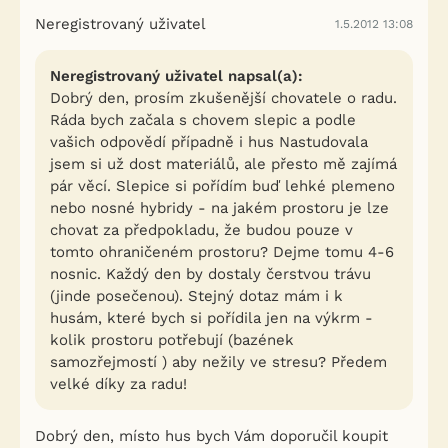
Neregistrovaný uživatel
1.5.2012 13:08
Neregistrovaný uživatel napsal(a):
Dobrý den, prosím zkušenější chovatele o radu.
Ráda bych začala s chovem slepic a podle
vašich odpovědí případně i hus Nastudovala
jsem si už dost materiálů, ale přesto mě zajímá
pár věcí. Slepice si pořídím buď lehké plemeno
nebo nosné hybridy - na jakém prostoru je lze
chovat za předpokladu, že budou pouze v
tomto ohraničeném prostoru? Dejme tomu 4-6
nosnic. Každý den by dostaly čerstvou trávu
(jinde posečenou). Stejný dotaz mám i k
husám, které bych si pořídila jen na výkrm -
kolik prostoru potřebují (bazének
samozřejmostí ) aby nežily ve stresu? Předem
velké díky za radu!
Dobrý den, místo hus bych Vám doporučil koupit