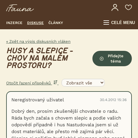
CELÉ MENU
INZERCE
DISKUSE
ČLÁNKY
« Zpět na výpis diskusních vláken
HUSY A SLEPICE -
Přidejte
CHOV NA MALÉM
téma
PROSTORU?
Otočit řazení příspěvků
Neregistrovaný uživatel
30.4.2012 15:36
Dobrý den, prosím zkušenější chovatele o radu.
Ráda bych začala s chovem slepic a podle vašich
odpovědí případně i hus Nastudovala jsem si už
dost materiálů, ale přesto mě zajímá pár věcí.