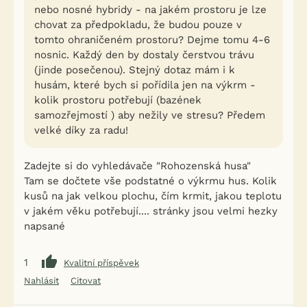
nebo nosné hybridy - na jakém prostoru je lze
chovat za předpokladu, že budou pouze v
tomto ohraničeném prostoru? Dejme tomu 4-6
nosnic. Každý den by dostaly čerstvou trávu
(jinde posečenou). Stejný dotaz mám i k
husám, které bych si pořídila jen na výkrm -
kolik prostoru potřebují (bazének
samozřejmostí ) aby nežily ve stresu? Předem
velké díky za radu!
Zadejte si do vyhledávače "Rohozenská husa"
Tam se dočtete vše podstatné o výkrmu hus. Kolik
kusů na jak velkou plochu, čím krmit, jakou teplotu
v jakém věku potřebují.... stránky jsou velmi hezky
napsané
1
Kvalitní příspěvek
Nahlásit
Citovat