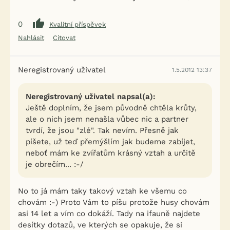
0
Kvalitní příspěvek
Nahlásit
Citovat
Neregistrovaný uživatel
1.5.2012 13:37
Neregistrovaný uživatel napsal(a):
Ještě doplním, že jsem původně chtěla krůty,
ale o nich jsem nenašla vůbec nic a partner
tvrdí, že jsou "zlé". Tak nevím. Přesně jak
píšete, už teď přemýšlím jak budeme zabíjet,
neboť mám ke zvířatům krásný vztah a určitě
je obrečím... :-/
No to já mám taky takový vztah ke všemu co
chovám :-) Proto Vám to píšu protože husy chovám
asi 14 let a vím co dokáží. Tady na ifauně najdete
desítky dotazů, ve kterých se opakuje, že si