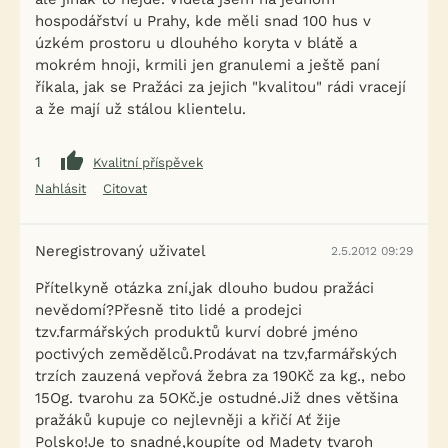
hospodářství u Prahy, kde měli snad 100 hus v
úzkém prostoru u dlouhého koryta v blátě a
mokrém hnoji, krmili jen granulemi a ještě paní
říkala, jak se Pražáci za jejich "kvalitou" rádi vracejí
a že mají už stálou klientelu.
1
Kvalitní příspěvek
Nahlásit
Citovat
Neregistrovaný uživatel
2.5.2012 09:29
Přítelkyně otázka zní,jak dlouho budou pražáci
nevědomí?Přesně tito lidé a prodejci
tzv.farmářských produktů kurví dobré jméno
poctivých zemědělců.Prodávat na tzv,farmářských
trzích zauzená vepřová žebra za 190Kč za kg., nebo
15Og. tvarohu za 5OKč.je ostudné.Již dnes většina
pražáků kupuje co nejlevněji a křičí Ať žije
Polsko!Je to snadné,koupíte od Madety tvaroh