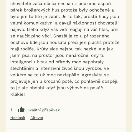
chovatelé začátečníci nechali z podzimu aspoň
párek brojlerových hus protože byly ochočené a
bylo jim to líto je zabít. Je to tak, prostě husy jsou
velmi komunikativní a dávají náklonnost chovateli
najevo. třeba když vás vidí reagují na váš hlas, umí
se naučit plno věcí. Snazší je to u přirozeného
odchovu kde jsou housata přeci jen plachá protože
mají rodiče. Krůty sice nejsou tak hezké, ale jak
jsem psal na prostor jsou nenáročné, ony tu
inteligenci už tak od přírody moc nepobraly,
šlechtěním a intenzivní živočišnou výrobou ve
velkém se to už moc nezlepšilo. Agresivita se
projevuje jen u krocanů poté, co pohlavně dospějí,
to je ale období když jsou výhově na pekáč.
Klakier
1
Kvalitní příspěvek
Nahlásit
Citovat