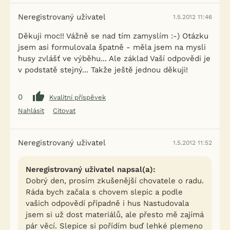
Neregistrovaný uživatel
1.5.2012 11:46
Děkuji moc!! Vážně se nad tím zamyslím :-) Otázku
jsem asi formulovala špatně - měla jsem na mysli
husy zvlášť ve výběhu... Ale základ Vaší odpovědi je
v podstatě stejný... Takže ještě jednou děkuji!
0
Kvalitní příspěvek
Nahlásit
Citovat
Neregistrovaný uživatel
1.5.2012 11:52
Neregistrovaný uživatel napsal(a):
Dobrý den, prosím zkušenější chovatele o radu.
Ráda bych začala s chovem slepic a podle
vašich odpovědí případně i hus Nastudovala
jsem si už dost materiálů, ale přesto mě zajímá
pár věcí. Slepice si pořídím buď lehké plemeno