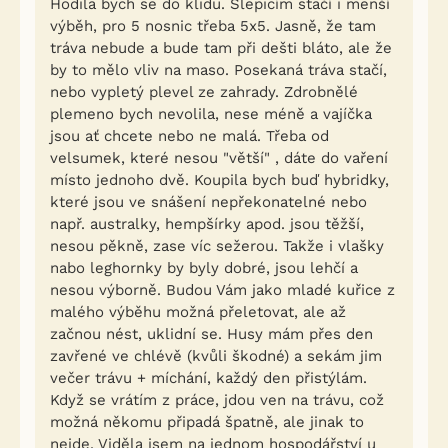
Hodila bych se do klidu. Slepicím stačí i menší
výběh, pro 5 nosnic třeba 5x5. Jasně, že tam
tráva nebude a bude tam při dešti bláto, ale že
by to mělo vliv na maso. Posekaná tráva stačí,
nebo vypletý plevel ze zahrady. Zdrobnělé
plemeno bych nevolila, nese méně a vajíčka
jsou ať chcete nebo ne malá. Třeba od
velsumek, které nesou "větší" , dáte do vaření
místo jednoho dvě. Koupila bych buď hybridky,
které jsou ve snášení nepřekonatelné nebo
např. australky, hempšírky apod. jsou těžší,
nesou pěkně, zase víc sežerou. Takže i vlašky
nabo leghornky by byly dobré, jsou lehčí a
nesou výborně. Budou Vám jako mladé kuřice z
malého výběhu možná přeletovat, ale až
začnou nést, uklidní se. Husy mám přes den
zavřené ve chlévě (kvůli škodné) a sekám jim
večer trávu + míchání, každý den přistýlám.
Když se vrátím z práce, jdou ven na trávu, což
možná někomu připadá špatně, ale jinak to
nejde. Viděla jsem na jednom hospodářství u