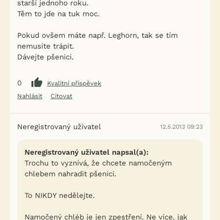
starší jednoho roku.
Těm to jde na tuk moc.
Pokud ovšem máte např. Leghorn, tak se tím
nemusíte trápit.
Dávejte pšenici.
0
Kvalitní příspěvek
Nahlásit
Citovat
Neregistrovaný uživatel
12.5.2013 09:23
Neregistrovaný uživatel napsal(a):
Trochu to vyznívá, že chcete namočeným
chlebem nahradit pšenici.
To NIKDY nedělejte.
Namočený chléb je jen zpestření. Ne více, jak