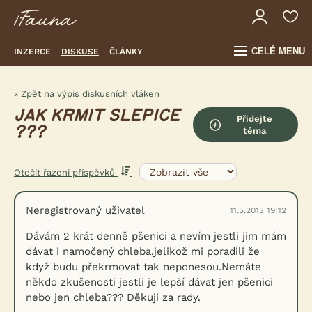
CELÉ MENU
INZERCE
DISKUSE
ČLÁNKY
« Zpět na výpis diskusních vláken
JAK KRMIT SLEPICE
Přidejte
???
téma
Otočit řazení příspěvků
Neregistrovaný uživatel
11.5.2013 19:12
Dávám 2 krát denně pšenici a nevím jestli jim mám
dávat i namočený chleba,jelikož mi poradili že
když budu překrmovat tak neponesou.Nemáte
někdo zkušenosti jestli je lepší dávat jen pšenici
nebo jen chleba??? Děkuji za rady.