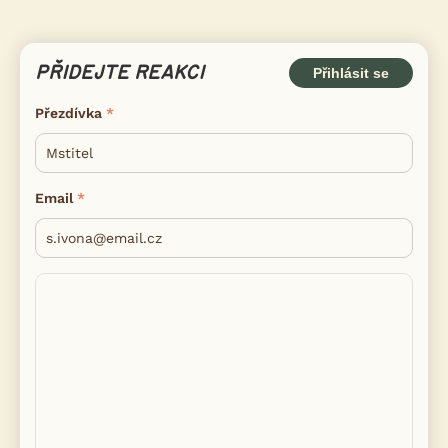
PŘIDEJTE REAKCI
Přihlásit se
Přezdívka
Email