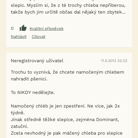
slepic. Myslím si, že z té trochy chleba nepřiberou,
takže bych jim určitě občas dal nějaký ten zbytek...
0
Kvalitní příspěvek
Nahlásit
Citovat
Neregistrovaný uživatel
11.5.2013 22:23
Trochu to vyznívá, že chcete namočeným chlebem
nahradit pšenici.
To NIKDY nedělejte.
Namočený chléb je jen zpestření. Ne více, jak 2x
týdně.
Jinak středně těžké slepice, zejména Dominant,
zatuční.
Zcela nevhodný je pak máčený chleba pro slepice