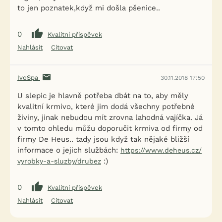
to jen poznatek,když mi došla pšenice..
0
Kvalitní příspěvek
Nahlásit
Citovat
IvoSpa
30.11.2018 17:50
U slepic je hlavně potřeba dbát na to, aby měly
kvalitní krmivo, které jim dodá všechny potřebné
živiny, jinak nebudou mít zrovna lahodná vajíčka. Já
v tomto ohledu můžu doporučit krmiva od firmy od
firmy De Heus.. tady jsou když tak nějaké bližší
informace o jejich službách:
https://www.deheus.cz/
:)
vyrobky-a-sluzby/drubez
0
Kvalitní příspěvek
Nahlásit
Citovat