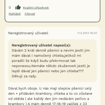
0
Kvalitní příspěvek
Nahlásit
Citovat
Neregistrovaný uživatel
11.5.2013 19:24
Neregistrovaný uživatel napsal(a):
Dávám 2 krát denně pšenici a nevím jestli jim
mám dávat i namočený chleba,jelikož mi
poradili že když budu překrmovat tak
neponesou.Nemáte někdo zkušenosti jestli je
lepší dávat jen pšenici nebo jen chleba???
Děkuji za rady.
Dával bych oboje. U nás mají slepice pšenici celý
den + přidávám brambory, chleba a to co zůstane
od oběda ( ale každý den jim nedávám pečivo a
brambory ) A mám denně 17-18-19 vajíček z 23