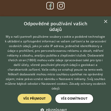
×
DOMOVSKÁ STRÁNKA
Odpovědné používání vašich
údajů
INZERCE
DISKUSE
My a naši partneři používáme soubory cookie a podobné technologie
k ukládání a zpřístupnění informací ve vašem zařízení a ke zpracování
ČLÁNKY
osobních údajů, jako je vaše IP adresa, jedinečné identifikátory a
údaje o prohlížení, pro personalizovanou reklamu a obsah, měření
O nás
reklamy a obsahu, analýzu publika a zlepšování služeb.
Dodavatelé
třetích stran (1866)
mohou vaše údaje zpracovávat také pro tyto i
Kontakt
Hledáte zvířecího kamaráda?
další účely, včetně používání přesných údajů o geolokaci a
Zdarma vám poradí
Možnosti zvýraznění inzerátů
charakteristik zařízení. Vaše volby se vztahují pouze na tento web.
VETERINÁŘ ONLINE
Podmínky užití
Někteří dodavatelé mohou místo souhlasu spoléhat na oprávněný
KONZULTOVAT S
zájem; máte právo vznést námitku v
Nastavení reklamy
. Svůj souhlas
Zpracování osobních údajů
VETERINÁŘEM
můžete kdykoli odvolat v
Nastavení cookies
.
Zásady ochrany osobních
údajů
Přihlášení
VŠE PŘIJMOUT
VŠE ODMÍTNOUT
Registrace
PŘIZPŮSOBIT