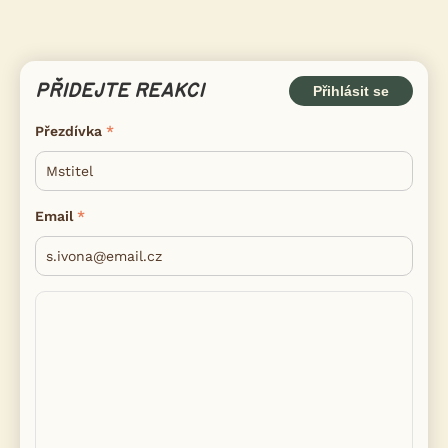
PŘIDEJTE REAKCI
Přihlásit se
Přezdívka
Email