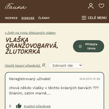
CELÉ MENU
INZERCE
DISKUSE
ČLÁNKY
« Zpět na výpis diskusních vláken
VLAŠKA
Přidejte
ORANŽOVOBARVÁ,
téma
ŽLUTOKRKÁ
Otočit řazení příspěvků
Neregistrovaný uživatel
16.6.2014 01:26
chová někdo vlašky v těchto krásných barvách ???
Sháním, zatím marně....
0
Kvalitní příspěvek