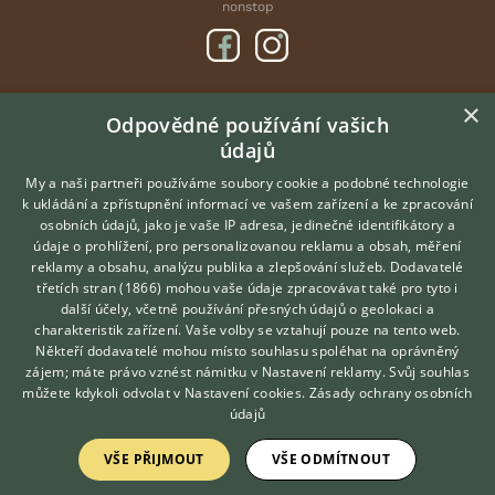
nonstop
×
DOMOVSKÁ STRÁNKA
Odpovědné používání vašich
údajů
INZERCE
DISKUSE
My a naši partneři používáme soubory cookie a podobné technologie
k ukládání a zpřístupnění informací ve vašem zařízení a ke zpracování
ČLÁNKY
osobních údajů, jako je vaše IP adresa, jedinečné identifikátory a
údaje o prohlížení, pro personalizovanou reklamu a obsah, měření
O nás
reklamy a obsahu, analýzu publika a zlepšování služeb.
Dodavatelé
třetích stran (1866)
mohou vaše údaje zpracovávat také pro tyto i
Kontakt
Hledáte zvířecího kamaráda?
další účely, včetně používání přesných údajů o geolokaci a
Zdarma vám poradí
Možnosti zvýraznění inzerátů
charakteristik zařízení. Vaše volby se vztahují pouze na tento web.
VETERINÁŘ ONLINE
Podmínky užití
Někteří dodavatelé mohou místo souhlasu spoléhat na oprávněný
KONZULTOVAT S
zájem; máte právo vznést námitku v
Nastavení reklamy
. Svůj souhlas
Zpracování osobních údajů
VETERINÁŘEM
můžete kdykoli odvolat v
Nastavení cookies
.
Zásady ochrany osobních
údajů
Přihlášení
VŠE PŘIJMOUT
VŠE ODMÍTNOUT
Registrace