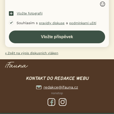
Vložte fotografii
Souhlasím s
a
pravidly diskuse
podmínkami užití
« Zpět na výpis diskusních vláken
KONTAKT DO REDAKCE WEBU
redakce@ifauna.cz
nonstop