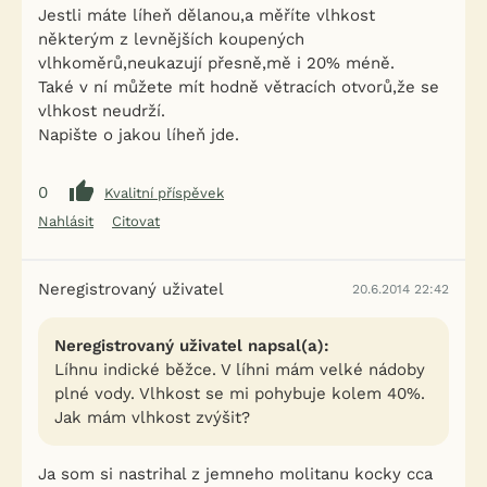
Jestli máte líheň dělanou,a měříte vlhkost
některým z levnějších koupených
vlhkoměrů,neukazují přesně,mě i 20% méně.
Také v ní můžete mít hodně větracích otvorů,že se
vlhkost neudrží.
Napište o jakou líheň jde.
0
Kvalitní příspěvek
Nahlásit
Citovat
Neregistrovaný uživatel
20.6.2014 22:42
Neregistrovaný uživatel napsal(a):
Líhnu indické běžce. V líhni mám velké nádoby
plné vody. Vlhkost se mi pohybuje kolem 40%.
Jak mám vlhkost zvýšit?
Ja som si nastrihal z jemneho molitanu kocky cca