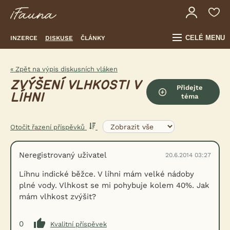
CELÉ MENU
INZERCE
DISKUSE
ČLÁNKY
« Zpět na výpis diskusních vláken
ZVÝŠENÍ VLHKOSTI V
Přidejte
LÍHNI
téma
Otočit řazení příspěvků
Neregistrovaný uživatel
20.6.2014 03:27
Líhnu indické běžce. V líhni mám velké nádoby
plné vody. Vlhkost se mi pohybuje kolem 40%. Jak
mám vlhkost zvýšit?
0
Kvalitní příspěvek