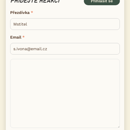
PŘIDEJTE REAKCI
Přihlásit se
Přezdívka
Email