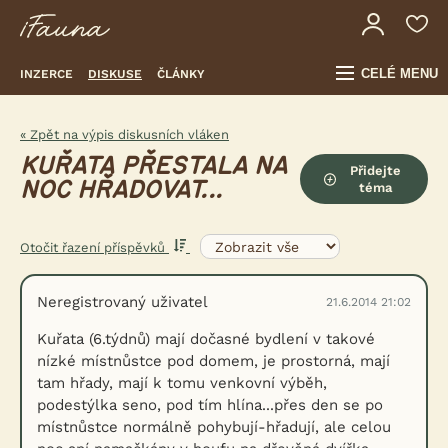
CELÉ MENU
INZERCE
DISKUSE
ČLÁNKY
« Zpět na výpis diskusních vláken
KUŘATA PŘESTALA NA
Přidejte
NOC HŘADOVAT...
téma
Otočit řazení příspěvků
Neregistrovaný uživatel
21.6.2014 21:02
Kuřata (6.týdnů) mají dočasné bydlení v takové
nízké místnůstce pod domem, je prostorná, mají
tam hřady, mají k tomu venkovní výběh,
podestýlka seno, pod tím hlína...přes den se po
místnůstce normálně pohybují-hřadují, ale celou