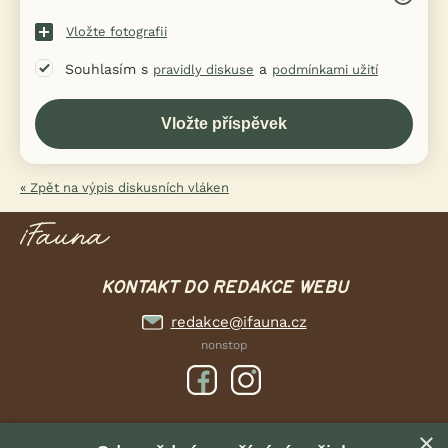
Vložte fotografii
Souhlasím s
a
pravidly diskuse
podmínkami užití
« Zpět na výpis diskusních vláken
KONTAKT DO REDAKCE WEBU
redakce@ifauna.cz
nonstop
×
DOMOVSKÁ STRÁNKA