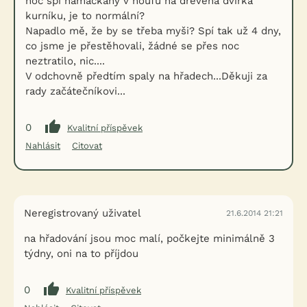
noc spí namačkány v houfu na dřevěná dvířka
kurníku, je to normální?
Napadlo mě, že by se třeba myši? Spí tak už 4 dny,
co jsme je přestěhovali, žádné se přes noc
neztratilo, nic....
V odchovně předtím spaly na hřadech...Děkuji za
rady začátečníkovi...
0
Kvalitní příspěvek
Nahlásit
Citovat
Neregistrovaný uživatel
21.6.2014 21:21
na hřadování jsou moc malí, počkejte minimálně 3
týdny, oni na to příjdou
0
Kvalitní příspěvek