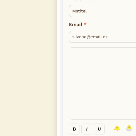
Email
B
I
U