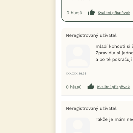
0
hlasů
Kvalitní příspěvek
Neregistrovaný uživatel
mladí kohouti si 
Zpravidla si jed
a po té pokračují
XXX.XXX.36.36
0
hlasů
Kvalitní příspěvek
Neregistrovaný uživatel
Takže je mám nec