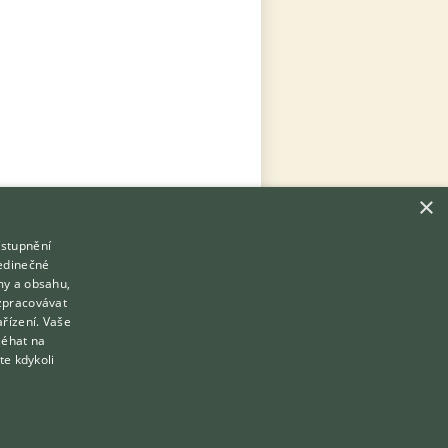
×
ístupnění
Hledáte zvířecího kamaráda?
jedinečné
Zdarma vám poradí
my a obsahu,
VETERINÁŘ ONLINE
zpracovávat
Přihlášení
ařízení. Vaše
KONZULTOVAT S VETERINÁŘEM
léhat na
Registrace
te kdykoli