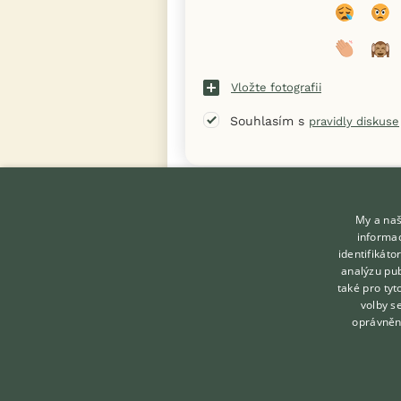
Vložte fotografii
Souhlasím s
pravidly diskuse
« Zpět na výpis diskusních vláken
My a naš
informac
identifikát
analýzu pub
také pro tyt
KONTAKT DO REDAKCE
volby s
WEBU
oprávněn
redakce@ifauna.cz
nonstop