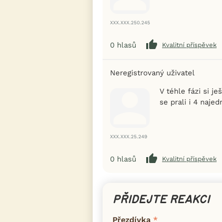
XXX.XXX.250.245
0
hlasů
Kvalitní příspěvek
Neregistrovaný uživatel
V téhle fázi si j
se prali i 4 najed
XXX.XXX.25.249
0
hlasů
Kvalitní příspěvek
PŘIDEJTE REAKCI
Přezdívka