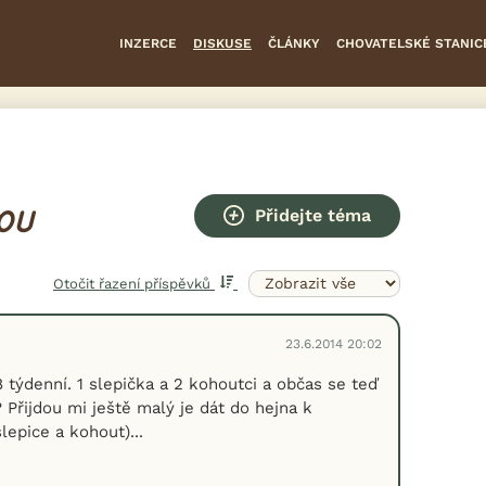
INZERCE
DISKUSE
ČLÁNKY
CHOVATELSKÉ STANIC
Přidejte téma
OU
Otočit řazení příspěvků
23.6.2014 20:02
 týdenní. 1 slepička a 2 kohoutci a občas se teď
 Přijdou mi ještě malý je dát do hejna k
slepice a kohout)...