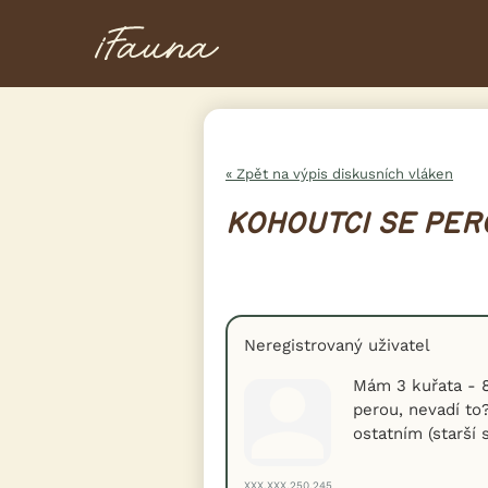
« Zpět na výpis diskusních vláken
KOHOUTCI SE PER
Neregistrovaný uživatel
Mám 3 kuřata - 8
perou, nevadí to?
ostatním (starší 
XXX.XXX.250.245