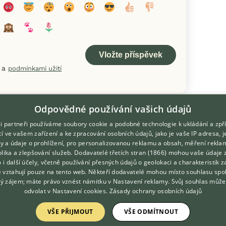
a
podmínkami užití
Odpovědné používání vašich údajů
i partneři používáme soubory cookie a podobné technologie k ukládání a zpř
í ve vašem zařízení a ke zpracování osobních údajů, jako je vaše IP adresa, 
ory a údaje o prohlížení, pro personalizovanou reklamu a obsah, měření rekla
lika a zlepšování služeb.
Dodavatelé třetích stran (1866)
mohou vaše údaje 
DOMOVSKÁ STRÁNKA
O nás
o i další účely, včetně používání přesných údajů o geolokaci a charakteristik z
e vztahují pouze na tento web. Někteří dodavatelé mohou místo souhlasu spo
INZERCE
Kontakt
ý zájem; máte právo vznést námitku v
Nastavení reklamy
. Svůj souhlas může
DISKUSE
Možnosti zvýraznění inzerátů
odvolat v
Nastavení cookies
.
Zásady ochrany osobních údajů
ČLÁNKY
Podmínky užití
VŠE PŘIJMOUT
VŠE ODMÍTNOUT
Zpracování osobních údajů