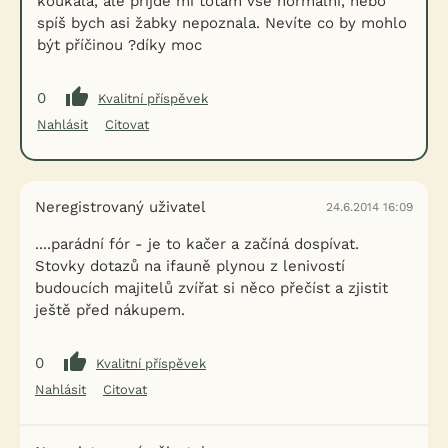
koukala, ale přijde mi totam vše normální, nebo
spíš bych asi žabky nepoznala. Nevíte co by mohlo
být příčinou ?díky moc
0
Kvalitní příspěvek
Nahlásit
Citovat
Neregistrovaný uživatel
24.6.2014 16:09
....parádní fór - je to kačer a začíná dospívat.
Stovky dotazů na ifauně plynou z lenivostí
budoucích majitelů zvířat si něco přečíst a zjistit
ještě před nákupem.
0
Kvalitní příspěvek
Nahlásit
Citovat