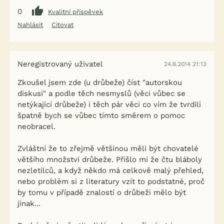
0
Kvalitní příspěvek
Nahlásit
Citovat
Neregistrovaný uživatel
24.6.2014 21:13
Zkoušel jsem zde (u drůbeže) číst "autorskou
diskusi" a podle těch nesmyslů (věci vůbec se
netýkající drůbeže) i těch pár věcí co vím že tvrdili
špatně bych se vůbec tímto směrem o pomoc
neobracel.
Zvláštní že to zřejmě většinou měli být chovatelé
většího množství drůbeže. Přišlo mi že čtu bláboly
nezletilců, a když někdo má celkově malý přehled,
nebo problém si z literatury vzít to podstatné, proč
by tomu v případě znalostí o drůbeži mělo být
jinak...