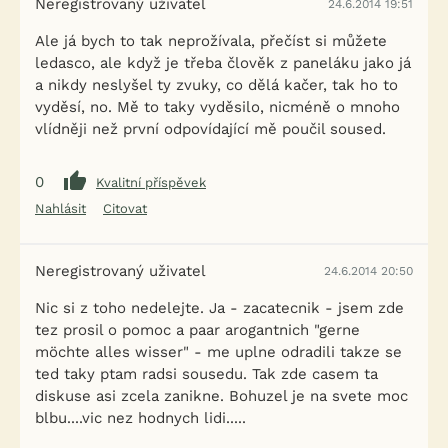
Neregistrovaný uživatel
24.6.2014 19:51
Ale já bych to tak neprožívala, přečíst si můžete
ledasco, ale když je třeba člověk z paneláku jako já
a nikdy neslyšel ty zvuky, co dělá kačer, tak ho to
vyděsí, no. Mě to taky vyděsilo, nicméně o mnoho
vlídněji než první odpovídající mě poučil soused.
0
Kvalitní příspěvek
Nahlásit
Citovat
Neregistrovaný uživatel
24.6.2014 20:50
Nic si z toho nedelejte. Ja - zacatecnik - jsem zde
tez prosil o pomoc a paar arogantnich "gerne
möchte alles wisser" - me uplne odradili takze se
ted taky ptam radsi sousedu. Tak zde casem ta
diskuse asi zcela zanikne. Bohuzel je na svete moc
blbu....vic nez hodnych lidi.....