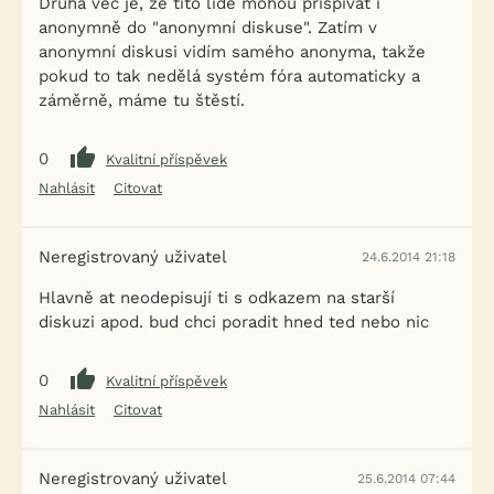
Druhá věc je, že tito lidé mohou přispívat i
anonymně do "anonymní diskuse". Zatím v
anonymní diskusi vidím samého anonyma, takže
pokud to tak nedělá systém fóra automaticky a
záměrně, máme tu štěstí.
0
Kvalitní příspěvek
Nahlásit
Citovat
Neregistrovaný uživatel
24.6.2014 21:18
Hlavně at neodepisují ti s odkazem na starší
diskuzi apod. bud chci poradit hned ted nebo nic
0
Kvalitní příspěvek
Nahlásit
Citovat
Neregistrovaný uživatel
25.6.2014 07:44