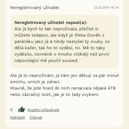
Neregistrovaný uživatel
25.6.2014 19:34
Neregistrovaný uživatel napsal(a):
Ale já bych to tak neprožívala, přečíst si
můžete ledasco, ale když je třeba člověk z
paneláku jako já a nikdy neslyšel ty zvuky, co
dělá kačer, tak ho to vyděsí, no. Mě to taky
vyděsilo, nicméně o mnoho vlídněji než první
odpovídající mě poučil soused.
Ale já to neprožívám, já Vám jen děkují za pár minut
smíchu, smích je zdraví.
Hlavně, že jste hned do nich nenarvala nějaké ATB
nebo zázračný ocet, jak je to tady zvykem.
0
Kvalitní příspěvek
Nahlásit
Citovat