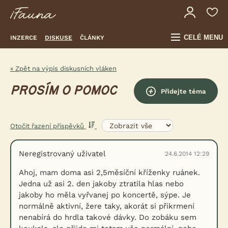
CELÉ MENU
INZERCE
DISKUSE
ČLÁNKY
« Zpět na výpis diskusních vláken
PROSÍM O POMOC
Přidejte téma
Otočit řazení příspěvků
Neregistrovaný uživatel
24.6.2014 12:29
Ahoj, mam doma asi 2,5měsíční kříženky ruánek.
Jedna už asi 2. den jakoby ztratila hlas nebo
jakoby ho měla vyřvanej po koncertě, sýpe. Je
normálně aktivní, žere taky, akorát si přikrmení
nenabírá do hrdla takové dávky. Do zobáku sem