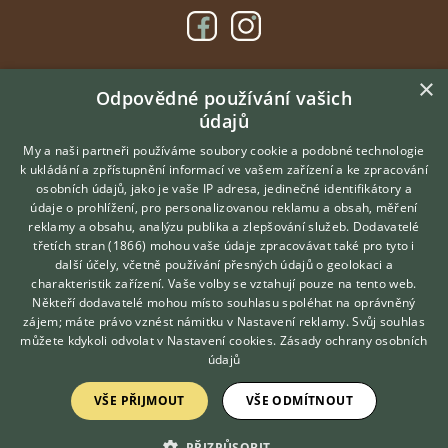
×
DOMOVSKÁ STRÁNKA
Odpovědné používání vašich
údajů
INZERCE
DISKUSE
My a naši partneři používáme soubory cookie a podobné technologie
k ukládání a zpřístupnění informací ve vašem zařízení a ke zpracování
ČLÁNKY
osobních údajů, jako je vaše IP adresa, jedinečné identifikátory a
údaje o prohlížení, pro personalizovanou reklamu a obsah, měření
O nás
reklamy a obsahu, analýzu publika a zlepšování služeb.
Dodavatelé
třetích stran (1866)
mohou vaše údaje zpracovávat také pro tyto i
Kontakt
Hledáte zvířecího kamaráda?
další účely, včetně používání přesných údajů o geolokaci a
Zdarma vám poradí
Možnosti zvýraznění inzerátů
charakteristik zařízení. Vaše volby se vztahují pouze na tento web.
VETERINÁŘ ONLINE
Podmínky užití
Někteří dodavatelé mohou místo souhlasu spoléhat na oprávněný
KONZULTOVAT S
zájem; máte právo vznést námitku v
Nastavení reklamy
. Svůj souhlas
Zpracování osobních údajů
VETERINÁŘEM
můžete kdykoli odvolat v
Nastavení cookies
.
Zásady ochrany osobních
údajů
Přihlášení
VŠE PŘIJMOUT
VŠE ODMÍTNOUT
Registrace
PŘIZPŮSOBIT