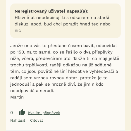
Neregistrovaný uživatel napsal(a):
Hlavně at neodepisují ti s odkazem na starší
diskuzi apod. bud chci poradit hned ted nebo
iFauna nově nabízí limitované
nic
×
nabídky a slevy pro své
registrované uživatele.
Jenže ono vás to přestane časem bavit, odpovídat
po 150. na to samé, co se řešilo o dva příspěvky
👉 Exkluzivní akce, slevy a novinky od našich ověřených
níže, včera, předevčírem atd. Takže ti, co mají ještě
partnerů
trochu trpělivosti, raději odkážou na již sdělené
🎁 A teď navíc dárek: 200 Kč kredit do F-konta. 🎉
těm, co jsou povětšině líní hledat ve vyhledávači a
raději sem vrznou rovnou dotaz, protože je to
Více informací o souhlasu s marketingem třetích stran
najdete
.
zde
jednoduší a pak se hrozně diví, že jim nikdo
neodpovídá a neradí.
Martin
PŘIHLÁSIT SE K NEWSLETTERU A VYZVEDNOUT DÁREK. 🎁
NE, DĚKUJI
0
Kvalitní příspěvek
Nahlásit
Citovat