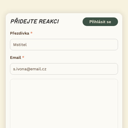
PŘIDEJTE REAKCI
Přihlásit se
Přezdívka
Email