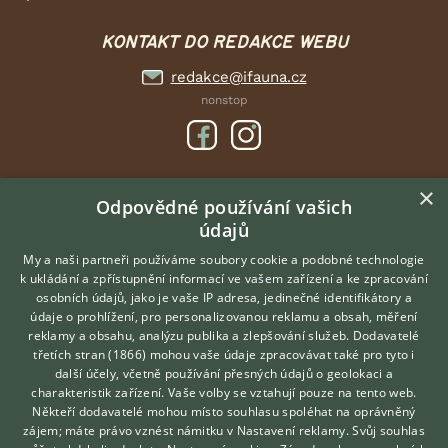
KONTAKT DO REDAKCE WEBU
redakce@ifauna.cz
nonstop
×
DOMOVSKÁ STRÁNKA
Odpovědné používání vašich
údajů
INZERCE
DISKUSE
My a naši partneři používáme soubory cookie a podobné technologie
k ukládání a zpřístupnění informací ve vašem zařízení a ke zpracování
ČLÁNKY
osobních údajů, jako je vaše IP adresa, jedinečné identifikátory a
údaje o prohlížení, pro personalizovanou reklamu a obsah, měření
O nás
reklamy a obsahu, analýzu publika a zlepšování služeb.
Dodavatelé
třetích stran (1866)
mohou vaše údaje zpracovávat také pro tyto i
Kontakt
Hledáte zvířecího kamaráda?
další účely, včetně používání přesných údajů o geolokaci a
Zdarma vám poradí
Možnosti zvýraznění inzerátů
charakteristik zařízení. Vaše volby se vztahují pouze na tento web.
VETERINÁŘ ONLINE
Podmínky užití
Někteří dodavatelé mohou místo souhlasu spoléhat na oprávněný
KONZULTOVAT S
zájem; máte právo vznést námitku v
Nastavení reklamy
. Svůj souhlas
Zpracování osobních údajů
VETERINÁŘEM