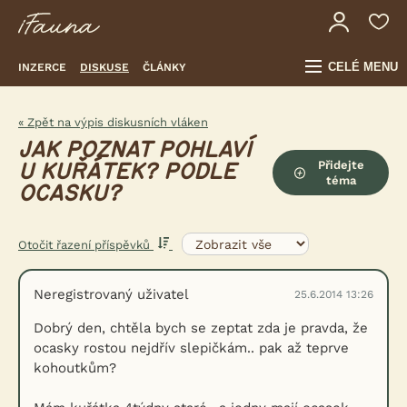
CELÉ MENU
INZERCE
DISKUSE
ČLÁNKY
« Zpět na výpis diskusních vláken
JAK POZNAT POHLAVÍ
Přidejte
U KUŘÁTEK? PODLE
téma
OCASKU?
Otočit řazení příspěvků
Neregistrovaný uživatel
25.6.2014 13:26
Dobrý den, chtěla bych se zeptat zda je pravda, že
ocasky rostou nejdřív slepičkám.. pak až teprve
kohoutkům?