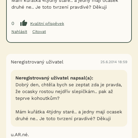
Mám kuřátka 4týdny staré.. a jedny mají ocasek
druhé ne.. Je toto tvrzení pravdivé? Děkuji
0
Kvalitní příspěvek
Nahlásit
Citovat
Neregistrovaný uživatel
25.6.2014 18:59
Neregistrovaný uživatel napsal(a):
Dobrý den, chtěla bych se zeptat zda je pravda,
že ocasky rostou nejdřív slepičkám.. pak až
teprve kohoutkům?
Mám kuřátka 4týdny staré.. a jedny mají ocasek
druhé ne.. Je toto tvrzení pravdivé? Děkuji
u.AR.né.