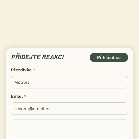
PŘIDEJTE REAKCI
Přihlásit se
Přezdívka
Email