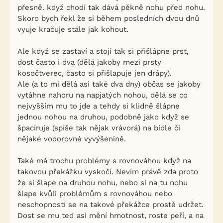
přesně. když chodí tak dává pěkně nohu před nohu.
Skoro bych řekl že si během posledních dvou dnů
vyuje kračuje stále jak kohout.
Ale když se zastaví a stojí tak si přišlápne prst,
dost často i dva (dělá jakoby mezi prsty
kosočtverec, často si přišlapuje jen drápy).
Ale (a to mi dělá asi také dva dny) občas se jakoby
vytáhne nahoru na napjatých nohou, dělá se co
nejvyšším mu to jde a tehdy si klidně šlápne
jednou nohou na druhou, podobně jako když se
špacíruje (spíše tak nějak vrávorá) na bidle či
nějaké vodorovné vyvýšenině.
Také má trochu problémy s rovnováhou když na
takovou překážku vyskočí. Nevím právě zda proto
že si šlape na druhou nohu, nebo si na tu nohu
šlape kvůli problémům s rovnováhou nebo
neschopností se na takové překážce prostě udržet.
Dost se mu teď asi mění hmotnost, roste peří, a na