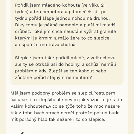
Pořídil jsem mladého kohouta (ve věku 21
týden) a ten nemotora a pitomeček si i po
týdnu pořád šlape jednou nohou na druhou.
Díky tomu je pěkné nemehlo a plaší mi mladší
drůbež. Také jim chce neustále vyžírat granule
kterými je krmím a málo žere to co slepice,
alespoň že mu tráva chutná.
Slepice jsem také pořídil mladé, z velkochovu,
ale ty se otrkali asi do hodiny, a schůzí neměli
problém nikdy. Zlepší se ten kohout nebo
zůstane pořád stejným nemehlem?
Měl jsem podobný problém se slepicí.Postupem
času se jí to zlepšilo,ale nevím jak vážné to je s tím
Vaším kohoutem.A co se týče toho že moc nežere
tak z toho bych strach neměl protože pokud bude
mít pořádný hlad tak sežere i to co slepice.