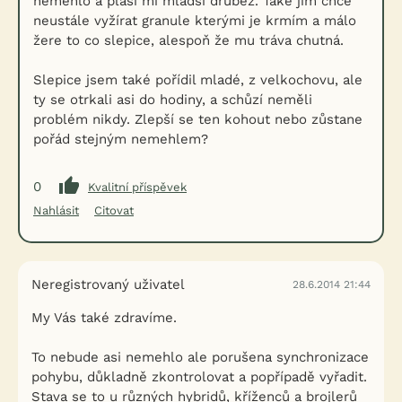
nemehlo a plaší mi mladší drůbež. Také jim chce
neustále vyžírat granule kterými je krmím a málo
žere to co slepice, alespoň že mu tráva chutná.
Slepice jsem také pořídil mladé, z velkochovu, ale
ty se otrkali asi do hodiny, a schůzí neměli
problém nikdy. Zlepší se ten kohout nebo zůstane
pořád stejným nemehlem?
0
Kvalitní příspěvek
Nahlásit
Citovat
Neregistrovaný uživatel
28.6.2014 21:44
My Vás také zdravíme.
To nebude asi nemehlo ale porušena synchronizace
pohybu, důkladně zkontrolovat a popřípadě vyřadit.
Stava se to u různých hybridů, kříženců a brojlerů