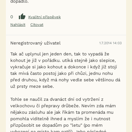
dopadlo.
0
Kvalitní příspěvek
Nahlásit
Citovat
Neregistrovaný uživatel
1.7.2014 14:03
Tak ač uplynul jen jeden den, tak to vypadá že
kohout je již v pořádku. utíká stejně jako slepice,
vykračuje si jako kohout a dokonce i když již stojí
tak mívá často postoj jako při chůzi, jednu nohu
před druhou, když má nohy vedle sebe většinou dá
už prsty meze sebe.
Tohle se naučil za dvanáct dní od vytržení z
velkochovu či přepravy drůbeže. Nevím zda mám
nějakou zásluhu ale jak říkám ta promenáda mu
pomohla viditelně ihned a myslím že i nutnost
přizpůsobit se dopadům po "letu" (po mém
vyhození na místo kam patří). Jeho následné