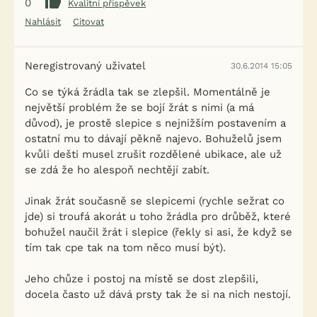
0
Kvalitní příspěvek
Nahlásit
Citovat
Neregistrovaný uživatel
30.6.2014 15:05
Co se týká žrádla tak se zlepšil. Momentálně je
největší problém že se bojí žrát s nimi (a má
důvod), je prostě slepice s nejnižším postavením a
ostatní mu to dávají pěkně najevo. Bohuželů jsem
kvůli dešti musel zrušit rozdělené ubikace, ale už
se zdá že ho alespoň nechtějí zabít.
Jinak žrát současně se slepicemi (rychle sežrat co
jde) si troufá akorát u toho žrádla pro drůběž, které
bohužel naučil žrát i slepice (řekly si asi, že když se
tím tak cpe tak na tom něco musí být).
Jeho chůze i postoj na místě se dost zlepšili,
docela často už dává prsty tak že si na nich nestojí.