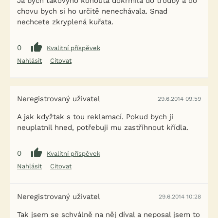
Já bych takovýho kohouta dokrmila do trouby a do
chovu bych si ho určitě nenechávala. Snad
nechcete zkryplená kuřata.
0
Kvalitní příspěvek
Nahlásit
Citovat
Neregistrovaný uživatel
29.6.2014 09:59
A jak kdyžtak s tou reklamací. Pokud bych ji
neuplatnil hned, potřebuji mu zastříhnout křídla.
0
Kvalitní příspěvek
Nahlásit
Citovat
Neregistrovaný uživatel
29.6.2014 10:28
Tak jsem se schválně na něj díval a neposal jsem to