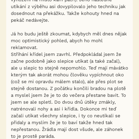
utíkání z výběhu asi dovypilovalo jeho techniku jak
dosednout na překážku. Takže kohouty hned na
pekáč nedávejte.
Já ho budu ještě zkoumat, kdybych měl dnes nějak
moc optimistický pohled, abych ho mohl
reklamovat.
Stříhání křídel jsem zavrhl. Předpokládal jsem že
začne podobně jako slepice utíkat (a také začal),
ale u slepic to stejně nepomohlo. Teď mají mávátko
kterým tak akorát mohou člověku vypíchnout oko
(což se mi opravdu málem stalo), ale přes plot se
stejně dostanou. Z počátku končili bradou na plotě
a myslel jsem že je to do večera přestane bavit. To
jsem se ale spletl. Do dvou dnů útěky zmákly,
natrénovali nohy a asi i křídla. Dokonce mi teď
začali utíkat všechny slepice, i ty co neutíkali se
přidaly a myslím že je to baví takže hned tak
nepřestanou. Žrádla mají dost všude, ale záhonek
to je prostě paráda.