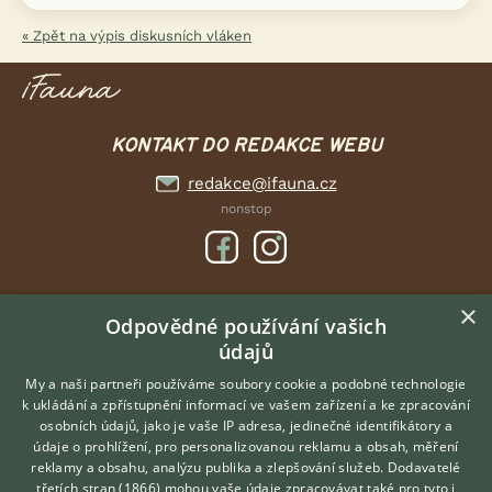
« Zpět na výpis diskusních vláken
KONTAKT DO REDAKCE WEBU
redakce@ifauna.cz
nonstop
×
DOMOVSKÁ STRÁNKA
Odpovědné používání vašich
údajů
INZERCE
DISKUSE
My a naši partneři používáme soubory cookie a podobné technologie
k ukládání a zpřístupnění informací ve vašem zařízení a ke zpracování
ČLÁNKY
osobních údajů, jako je vaše IP adresa, jedinečné identifikátory a
údaje o prohlížení, pro personalizovanou reklamu a obsah, měření
O nás
reklamy a obsahu, analýzu publika a zlepšování služeb.
Dodavatelé
třetích stran (1866)
mohou vaše údaje zpracovávat také pro tyto i
Kontakt