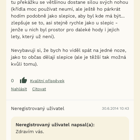
tu překážku se většinou dostane silou svých nohou
(křídla moc používat neumí, ale ještě ho párkrát
hodím podobně jako slepice, aby byl kde má být...
zlepšuje se to, asi stejně rychle jako u slepic -
jenže u nich byl prostor pro daleké hody i jejich
lety, který už není).
Nevybavuji si, že bych ho viděl spát na jedné noze,
jako to občas dělají slepice (ale je těžší tak možná
kvůli tomu).
0
Kvalitní příspěvek
Nahlásit
Citovat
Neregistrovaný uživatel
30.6.2014 10:43
Neregistrovaný uživatel napsal(a):
Zdravím vás.