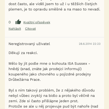
dost často, ale viděl jsem to už i u těžších čistých
plemen, je to opravdu směšné a na maso to nevadí.
0
Kvalitní příspěvek
Nahlásit
Citovat
Neregistrovaný uživatel
28.6.2014 22:23
Děkuji za reakci.
Mělo by jít podle mne o kohouta ISA Sussex -
hnědý (snad, znáte jak prodejci informují)
koupeného jako chovného u pojízdné prodejny
Drůbežárna Prace.
Byl s ním takový problém, že z nějakého důvodu
nebyl vůbec zvyklý na bidlo a proto byl věčně na
zemi. Zde si často přišlápne jeden prst.
Protože se ale u něj projevuje pud být nahoře (nad