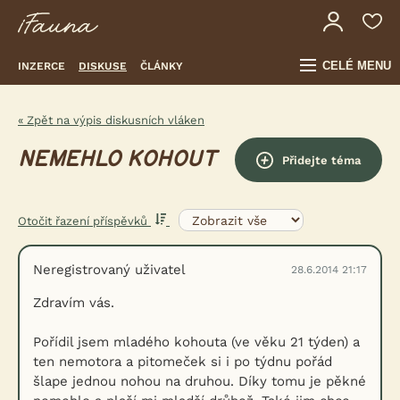
CELÉ MENU
INZERCE
DISKUSE
ČLÁNKY
« Zpět na výpis diskusních vláken
NEMEHLO KOHOUT
Přidejte téma
Otočit řazení příspěvků
Neregistrovaný uživatel
28.6.2014 21:17
Zdravím vás.
Pořídil jsem mladého kohouta (ve věku 21 týden) a
ten nemotora a pitomeček si i po týdnu pořád
šlape jednou nohou na druhou. Díky tomu je pěkné