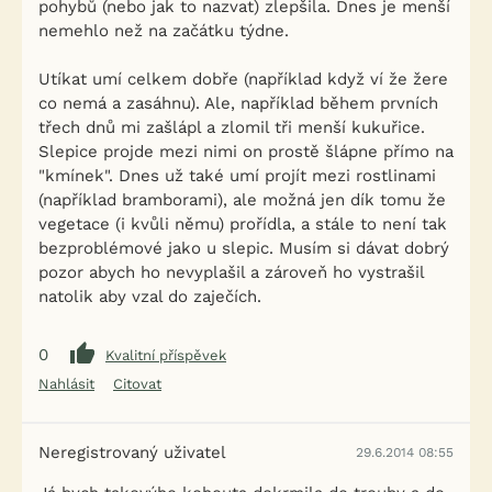
pohybů (nebo jak to nazvat) zlepšila. Dnes je menší
nemehlo než na začátku týdne.
Utíkat umí celkem dobře (například když ví že žere
co nemá a zasáhnu). Ale, například během prvních
třech dnů mi zašlápl a zlomil tři menší kukuřice.
Slepice projde mezi nimi on prostě šlápne přímo na
"kmínek". Dnes už také umí projít mezi rostlinami
(například bramborami), ale možná jen dík tomu že
vegetace (i kvůli němu) prořídla, a stále to není tak
bezproblémové jako u slepic. Musím si dávat dobrý
pozor abych ho nevyplašil a zároveň ho vystrašil
natolik aby vzal do zaječích.
0
Kvalitní příspěvek
Nahlásit
Citovat
Neregistrovaný uživatel
29.6.2014 08:55