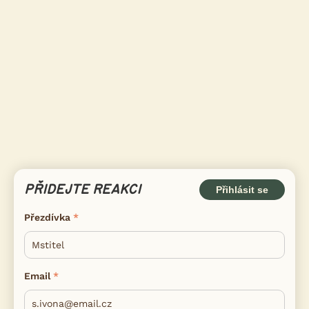
PŘIDEJTE REAKCI
Přihlásit se
Přezdívka
Email