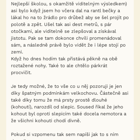
Nejlepší školou, s okamžitě viditelným výsledkem)
asi bylo když jsem ho včera dal na rantl bečky a
lákal ho na to žrádlo pro drůbež aby se šel projít po
polotě a zpět. Ušel tak asi dest metrů, s pár
otočkami, ale viditelně se zlepšoval a získával
jistotu. Pak se tam dokonce chvíli promenádoval
sám, a následně právě bylo vidět že i lépe stojí po
zemi.
Když ho dnes hodím tak přistává pěkně na obě
roztažené nohy. Také to ale chtělo párkrát
procvičit.
Je tedy možné, že to vše co u něj pozoruji je jen
díky špatným podmínkám velkochovu. Částečně asi
také díky tomu že má prsty prostě dlouhé
(kohoutí), narozdíl od slepic. Soused říkal že jeho
kohout byl oproti slepicím také docela nemotora a
že všichni kohouti chodí divně.
Pokud si vzpomenu tak sem napíši jak to s ním