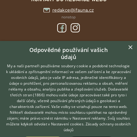
redakce@ifauna.cz
nonstop
×
DOMOVSKÁ STRÁNKA
Odpovědné používání vašich
údajů
INZERCE
DISKUSE
My a naši partneři používáme soubory cookie a podobné technologie
k ukládání a zpřístupnění informací ve vašem zařízení a ke zpracování
ČLÁNKY
osobních údajů, jako je vaše IP adresa, jedinečné identifikátory a
údaje o prohlížení, pro personalizovanou reklamu a obsah, měření
O nás
reklamy a obsahu, analýzu publika a zlepšování služeb.
Dodavatelé
třetích stran (1866)
mohou vaše údaje zpracovávat také pro tyto i
Kontakt
Hledáte zvířecího kamaráda?
další účely, včetně používání přesných údajů o geolokaci a
Zdarma vám poradí
Možnosti zvýraznění inzerátů
charakteristik zařízení. Vaše volby se vztahují pouze na tento web.
VETERINÁŘ ONLINE
Podmínky užití
Někteří dodavatelé mohou místo souhlasu spoléhat na oprávněný
KONZULTOVAT S
zájem; máte právo vznést námitku v
Nastavení reklamy
. Svůj souhlas
Zpracování osobních údajů
VETERINÁŘEM
můžete kdykoli odvolat v
Nastavení cookies
.
Zásady ochrany osobních
údajů
Přihlášení