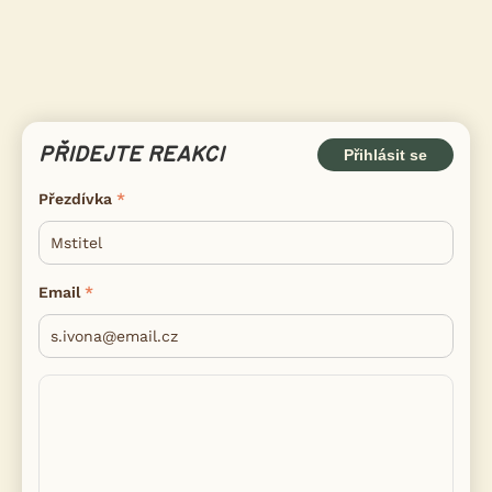
PŘIDEJTE REAKCI
Přihlásit se
Přezdívka
Email