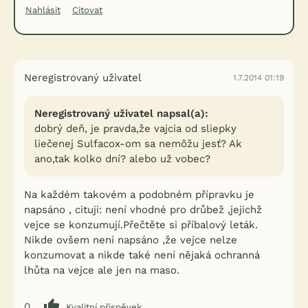
Nahlásit
Citovat
Neregistrovaný uživatel
1.7.2014 01:19
Neregistrovaný uživatel napsal(a):
dobrý deň, je pravda,že vajcia od sliepky
liečenej Sulfacox-om sa nemôžu jesť? Ak
ano,tak kolko dní? alebo už vobec?
Na každém takovém a podobném přípravku je
napsáno , cituji: není vhodné pro drůbež ,jejichž
vejce se konzumují.Přečtěte si příbalový leták.
Nikde ovšem není napsáno ,že vejce nelze
konzumovat a nikde také není nějaká ochranná
lhůta na vejce ale jen na maso.
0
Kvalitní příspěvek