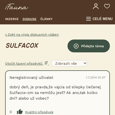
CELÉ MENU
INZERCE
DISKUSE
ČLÁNKY
« Zpět na výpis diskusních vláken
SULFACOX
Přidejte téma
Otočit řazení příspěvků
Neregistrovaný uživatel
1.7.2014 01:07
dobrý deň, je pravda,že vajcia od sliepky liečenej
Sulfacox-om sa nemôžu jesť? Ak ano,tak kolko
dní? alebo už vobec?
0
Kvalitní příspěvek