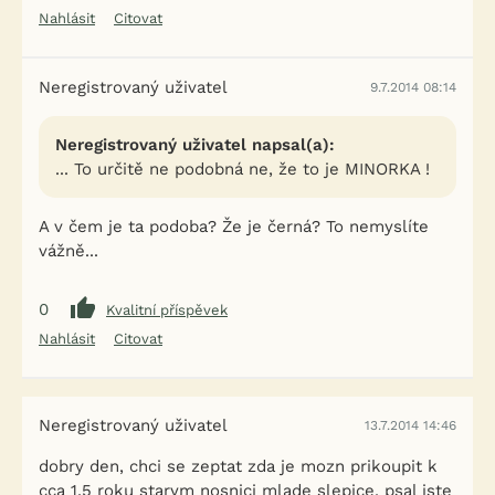
Nahlásit
Citovat
Neregistrovaný uživatel
9.7.2014 08:14
Neregistrovaný uživatel napsal(a):
... To určitě ne podobná ne, že to je MINORKA !
A v čem je ta podoba? Že je černá? To nemyslíte
vážně...
0
Kvalitní příspěvek
Nahlásit
Citovat
Neregistrovaný uživatel
13.7.2014 14:46
dobry den, chci se zeptat zda je mozn prikoupit k
cca 1.5 roku starym nosnici mlade slepice, psal jste