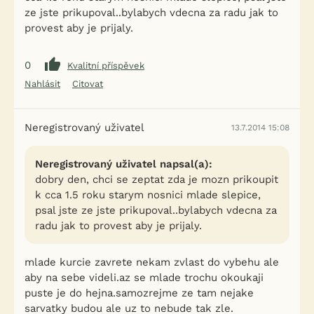
ze jste prikupoval..bylabych vdecna za radu jak to
provest aby je prijaly.
0
Kvalitní příspěvek
Nahlásit
Citovat
Neregistrovaný uživatel
13.7.2014 15:08
Neregistrovaný uživatel napsal(a):
dobry den, chci se zeptat zda je mozn prikoupit
k cca 1.5 roku starym nosnici mlade slepice,
psal jste ze jste prikupoval..bylabych vdecna za
radu jak to provest aby je prijaly.
mlade kurcie zavrete nekam zvlast do vybehu ale
aby na sebe videli.az se mlade trochu okoukaji
puste je do hejna.samozrejme ze tam nejake
sarvatky budou ale uz to nebude tak zle.