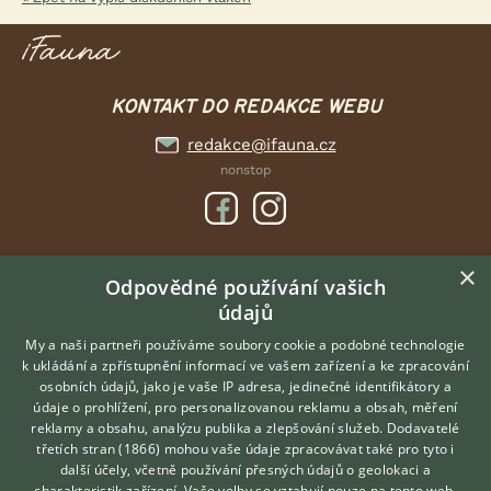
KONTAKT DO REDAKCE WEBU
redakce@ifauna.cz
nonstop
×
DOMOVSKÁ STRÁNKA
Odpovědné používání vašich
údajů
INZERCE
DISKUSE
My a naši partneři používáme soubory cookie a podobné technologie
k ukládání a zpřístupnění informací ve vašem zařízení a ke zpracování
ČLÁNKY
osobních údajů, jako je vaše IP adresa, jedinečné identifikátory a
údaje o prohlížení, pro personalizovanou reklamu a obsah, měření
O nás
reklamy a obsahu, analýzu publika a zlepšování služeb.
Dodavatelé
třetích stran (1866)
mohou vaše údaje zpracovávat také pro tyto i
Kontakt
Hledáte zvířecího kamaráda?
další účely, včetně používání přesných údajů o geolokaci a
Zdarma vám poradí
Možnosti zvýraznění inzerátů
charakteristik zařízení. Vaše volby se vztahují pouze na tento web.