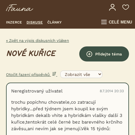
CELÉ MENU
INZERCE
DISKUSE
ČLÁNKY
« Zpět na výpis diskusních vláken
NOVÉ KUŘICE
Přidejte téma
Otočit řazení příspěvků
Neregistrovaný uživatel
8.7.2014 20:33
trochu popíchnu chovatele,co zatracují
hybridky...před týdnem jsem koupil ke svým
hybridkám dekalb vhite a hybridkám vlašky další 3
kuřice,tentokrát celé černé bez barevného krčního
závěsu,ani nevím jak se jmenují.Věk 15 týdnů: