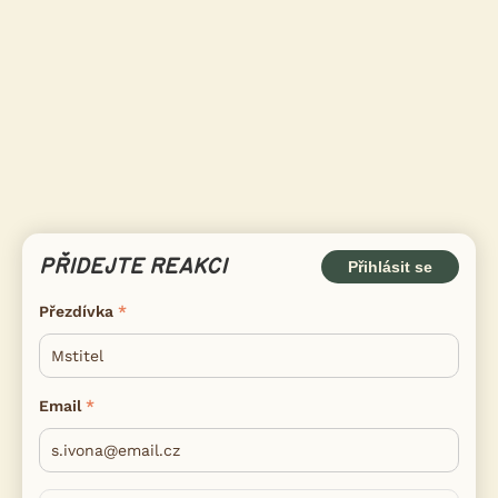
PŘIDEJTE REAKCI
Přihlásit se
Přezdívka
Email