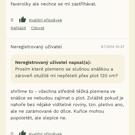
faverolky ale nechce se mi zastřihávat.
0
Kvalitní příspěvek
Nahlásit
Citovat
Neregistrovaný uživatel
9.7.2014 10:37
Neregistrovaný uživatel napsal(a):
Prosím které plemeno se slušnou snáškou a
zároveň otužilé mi nepřeletí přes plot 120 cm?
shrňme to - všechna středně těžká plemena ve
snášce se nebudou zajímat o plot. Zvláště pokud je
nahoře bez nějaké viditelné roviny, tzn. pletivo ano,
ale ne zarámované do dílce. Kuřice mohou
popoletět, ale slepice ne.
0
Kvalitní příspěvek