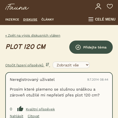
CELÉ MENU
INZERCE
DISKUSE
ČLÁNKY
« Zpět na výpis diskusních vláken
PLOT 120 CM
Přidejte téma
Otočit řazení příspěvků
Neregistrovaný uživatel
9.7.2014 08:44
Prosím které plemeno se slušnou snáškou a
zároveň otužilé mi nepřeletí přes plot 120 cm?
0
Kvalitní příspěvek
Nahlásit
Citovat