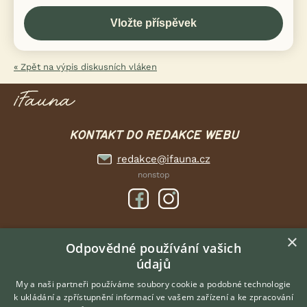
« Zpět na výpis diskusních vláken
KONTAKT DO REDAKCE WEBU
redakce@ifauna.cz
nonstop
×
DOMOVSKÁ STRÁNKA
Odpovědné používání vašich
údajů
INZERCE
DISKUSE
My a naši partneři používáme soubory cookie a podobné technologie
k ukládání a zpřístupnění informací ve vašem zařízení a ke zpracování
ČLÁNKY