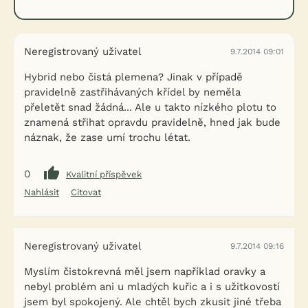
Neregistrovaný uživatel
9.7.2014 09:01
Hybrid nebo čistá plemena? Jinak v případě
pravidelně zastřihávaných křídel by neměla
přeletět snad žádná... Ale u takto nízkého plotu to
znamená střihat opravdu pravidelně, hned jak bude
náznak, že zase umí trochu létat.
0
Kvalitní příspěvek
Nahlásit
Citovat
Neregistrovaný uživatel
9.7.2014 09:16
Myslím čistokrevná měl jsem například oravky a
nebyl problém ani u mladých kuřic a i s užitkovostí
jsem byl spokojený. Ale chtěl bych zkusit jiné třeba