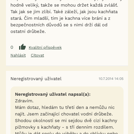
hodně veliký, takže se mohou držet každá zvlášť.
Tak jak se jim zlíbí. Také záleží, jak jsou kachňata
stará. Čím mladší, tím je kachna více brání a z
bezpečnostních důvodů se s nimi drží dál od
ostatní drůbeže.
0
Kvalitní příspěvek
Nahlásit
Citovat
Neregistrovaný uživatel
10.7.2014 14:05
Neregistrovaný uživatel napsal(a):
Zdravím.
Mám dotaz, hledám tu třetí den a nemůžu nic
najít. Jsem začínající chovatel vodní drůbeže.
Shodou okolností se mi sejdou dvě cizí kachny
pižmovky s kachňaty - s tří denním rozdílem.
Můžu je dát spolu do výběhu a do chlívku nebo