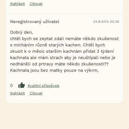
Nahlásit
Citovat
Neregistrovaný uživatel
24.8.2014 20:26
Dobrý den,
chtěl bych se zeptat zdali nemáte někdo zkušenost
s mícháním různě starých kachen. Chtěl bych
zkusit k o měsíc starším kachnám přidat 3 týdení
kachnata ale mám strach aby je neuštípali nebo je
nedháněli od prtravy máte někdo zkušenosti??
Kachnata jsou bez matky pouze na výkrm,
0
Kvalitní příspěvek
Nahlásit
Citovat