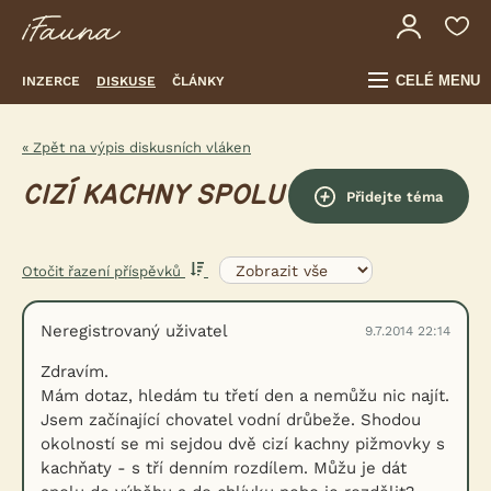
CELÉ MENU
INZERCE
DISKUSE
ČLÁNKY
« Zpět na výpis diskusních vláken
CIZÍ KACHNY SPOLU
Přidejte téma
Otočit řazení příspěvků
Neregistrovaný uživatel
9.7.2014 22:14
Zdravím.
Mám dotaz, hledám tu třetí den a nemůžu nic najít.
Jsem začínající chovatel vodní drůbeže. Shodou
okolností se mi sejdou dvě cizí kachny pižmovky s
kachňaty - s tří denním rozdílem. Můžu je dát