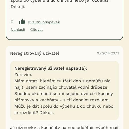
spolu do výběhu a do chlívku nebo je rozdělit?
Děkuji.
0
Kvalitní příspěvek
Nahlásit
Citovat
Neregistrovaný uživatel
9.7.2014 23:11
Neregistrovaný uživatel napsal(a):
Zdravím.
Mám dotaz, hledám tu třetí den a nemůžu nic
najít. Jsem začínající chovatel vodní drůbeže.
Shodou okolností se mi sejdou dvě cizí kachny
pižmovky s kachňaty - s tří denním rozdílem.
Můžu je dát spolu do výběhu a do chlívku nebo
je rozdělit? Děkuji.
Já pižmovky s kachňaty na noc odděluji, výběh mají