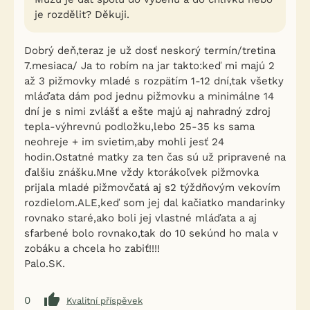
je rozdělit? Děkuji.
Dobrý deň,teraz je už dosť neskorý termín/tretina
7.mesiaca/ Ja to robím na jar takto:keď mi majú 2
až 3 pižmovky mladé s rozpätím 1-12 dní,tak všetky
mláďata dám pod jednu pižmovku a minimálne 14
dní je s nimi zvlášť a ešte majú aj nahradný zdroj
tepla-výhrevnú podložku,lebo 25-35 ks sama
neohreje + im svietim,aby mohli jesť 24
hodin.Ostatné matky za ten čas sú už pripravené na
ďalšiu znášku.Mne vždy ktorákoľvek pižmovka
prijala mladé pižmovčatá aj s2 týždňovým vekovím
rozdielom.ALE,keď som jej dal kačiatko mandarinky
rovnako staré,ako boli jej vlastné mláďata a aj
sfarbené bolo rovnako,tak do 10 sekúnd ho mala v
zobáku a chcela ho zabiť!!!!
Palo.SK.
0
Kvalitní příspěvek