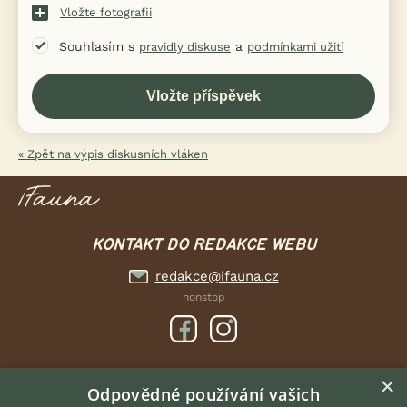
Vložte fotografii
Souhlasím s
a
pravidly diskuse
podmínkami užití
« Zpět na výpis diskusních vláken
KONTAKT DO REDAKCE WEBU
redakce@ifauna.cz
nonstop
×
DOMOVSKÁ STRÁNKA
Odpovědné používání vašich