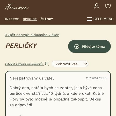
CELÉ MENU
INZERCE
DISKUSE
ČLÁNKY
« Zpět na výpis diskusních vláken
PERLIČKY
Přidejte téma
Otočit řazení příspěvků
Neregistrovaný uživatel
11.7.2014 11:26
Dobrý den, chtěla bych se zeptat, jaká bývá cena
perliček ve stáří cca 10 týdnů, a kde v okolí Kutné
Hory by bylo možné je případně zakoupit. Děkuji
za odpovědi.