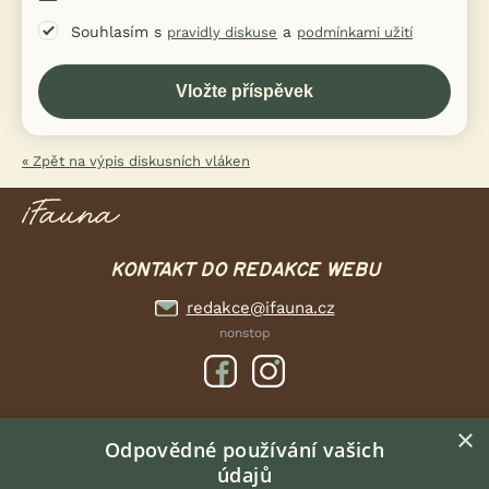
Souhlasím s
a
pravidly diskuse
podmínkami užití
« Zpět na výpis diskusních vláken
KONTAKT DO REDAKCE WEBU
redakce@ifauna.cz
nonstop
×
DOMOVSKÁ STRÁNKA
Odpovědné používání vašich
údajů
INZERCE