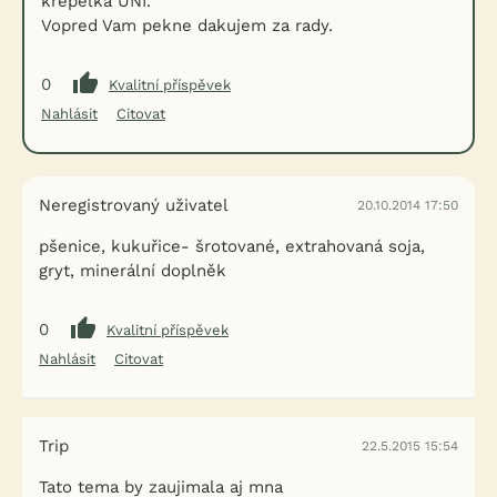
krepelka UNI.
Vopred Vam pekne dakujem za rady.
0
Kvalitní příspěvek
Nahlásit
Citovat
Neregistrovaný uživatel
20.10.2014 17:50
pšenice, kukuřice- šrotované, extrahovaná soja,
gryt, minerální doplněk
0
Kvalitní příspěvek
Nahlásit
Citovat
Trip
22.5.2015 15:54
Tato tema by zaujimala aj mna