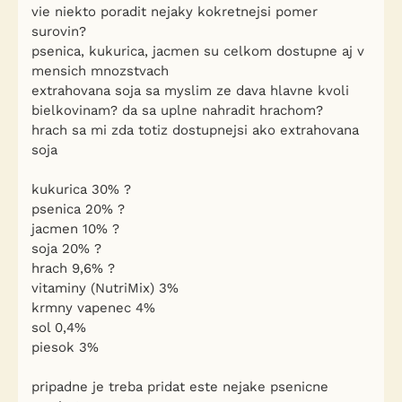
vie niekto poradit nejaky kokretnejsi pomer
surovin?
psenica, kukurica, jacmen su celkom dostupne aj v
mensich mnozstvach
extrahovana soja sa myslim ze dava hlavne kvoli
bielkovinam? da sa uplne nahradit hrachom?
hrach sa mi zda totiz dostupnejsi ako extrahovana
soja
kukurica 30% ?
psenica 20% ?
jacmen 10% ?
soja 20% ?
hrach 9,6% ?
vitaminy (NutriMix) 3%
krmny vapenec 4%
sol 0,4%
piesok 3%
pripadne je treba pridat este nejake psenicne