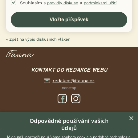
Souhlasím s
a
pravidly diskuse
podmínkami užití
« Zpět na výpis diskusních vláken
KONTAKT DO REDAKCE WEBU
redakce@ifauna.cz
nonstop
×
DOMOVSKÁ STRÁNKA
Odpovědné používání vašich
údajů
INZERCE
DISKUSE
My a naši partneři používáme soubory cookie a podobné technologie