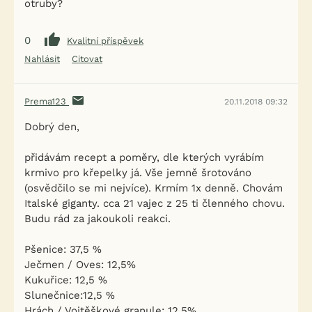
otruby?
0
Kvalitní příspěvek
Nahlásit
Citovat
Prema123
20.11.2018 09:32
Dobrý den,
přidávám recept a poměry, dle kterých vyrábím
krmivo pro křepelky já. Vše jemně šrotováno
(osvědčilo se mi nejvíce). Krmím 1x denně. Chovám
Italské giganty. cca 21 vajec z 25 ti členného chovu.
Budu rád za jakoukoli reakci.
Pšenice: 37,5 %
Ječmen / Oves: 12,5%
Kukuřice: 12,5 %
Slunečnice:12,5 %
Hrách / Vojtěškové granule: 12,5%