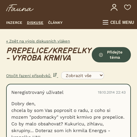
CELÉ MENU
INZERCE
DISKUSE
ČLÁNKY
« Zpět na výpis diskusních vláken
PREPELICE/KREPELKY
Přidejte
- VYROBA KRMIVA
téma
Otočit řazení příspěvků
Neregistrovaný uživatel
19.10.2014 22:43
Dobry den,
chcela by som Vas poprosit o radu, z coho si
mozem "podomacky" vyrobit krmivo pre prepelice.
Co by malo obsahovat? Kukuricu, zihlavu,
skrupiny... Doteraz som ich krmila Energys -