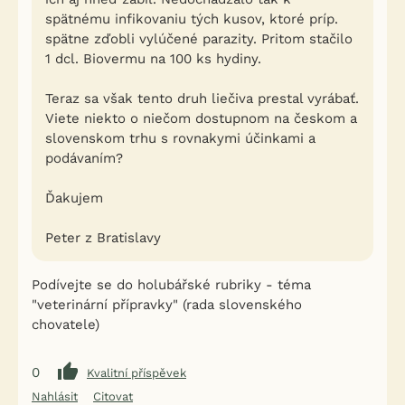
spätnému infikovaniu tých kusov, ktoré príp.
spätne zďobli vylúčené parazity. Pritom stačilo
1 dcl. Biovermu na 100 ks hydiny.
Teraz sa však tento druh liečiva prestal vyrábať.
Viete niekto o niečom dostupnom na českom a
slovenskom trhu s rovnakymi účinkami a
podávaním?
Ďakujem
Peter z Bratislavy
Podívejte se do holubářské rubriky - téma
"veterinární přípravky" (rada slovenského
chovatele)
0
Kvalitní příspěvek
Nahlásit
Citovat