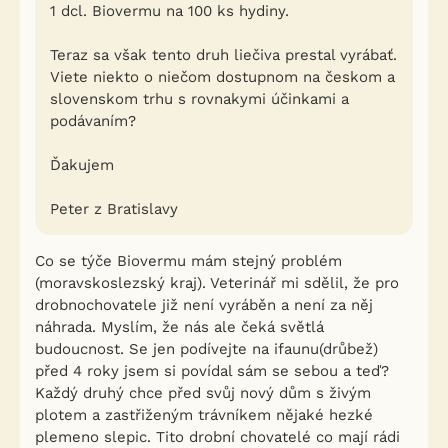
1 dcl. Biovermu na 100 ks hydiny.
Teraz sa však tento druh liečiva prestal vyrábať.
Viete niekto o niečom dostupnom na českom a
slovenskom trhu s rovnakymi účinkami a
podávaním?
Ďakujem
Peter z Bratislavy
Co se týče Biovermu mám stejný problém
(moravskoslezský kraj). Veterinář mi sdělil, že pro
drobnochovatele již není vyráběn a není za něj
náhrada. Myslím, že nás ale čeká světlá
budoucnost. Se jen podívejte na ifaunu(drůbež)
před 4 roky jsem si povídal sám se sebou a teď?
Každý druhý chce před svůj nový dům s živým
plotem a zastřiženým trávníkem nějaké hezké
plemeno slepic. Tito drobní chovatelé co mají rádi