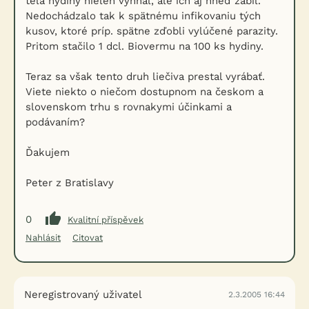
tela hydiny nielen vyhnal, ale ich aj hneď zabil.
Nedochádzalo tak k spätnému infikovaniu tých
kusov, ktoré príp. spätne zďobli vylúčené parazity.
Pritom stačilo 1 dcl. Biovermu na 100 ks hydiny.
Teraz sa však tento druh liečiva prestal vyrábať.
Viete niekto o niečom dostupnom na českom a
slovenskom trhu s rovnakymi účinkami a
podávaním?
Ďakujem
Peter z Bratislavy
0
Kvalitní příspěvek
Nahlásit
Citovat
Neregistrovaný uživatel
2.3.2005 16:44