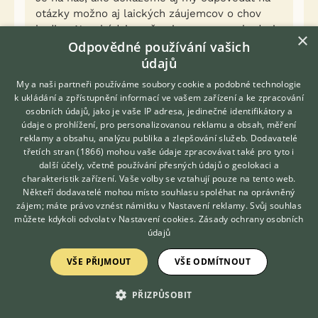
otázky možno aj laických záujemcov o chov
hydiny. Nezabúdajme, že aj my sme raz kedysi
×
začínali a keby sme mali tieto stránky vtedy,
Odpovědné používání vašich
možno by sme boli o poriadny krok vpredu.
údajů
Skúsme preto uľahčiť prípadným záujemcom
My a naši partneři používáme soubory cookie a podobné technologie
začiatok aspoň tým, že sa s nimi podelíme o to,
k ukládání a zpřístupnění informací ve vašem zařízení a ke zpracování
čo už sami vieme, aj keď nás to stálo nemálo
osobních údajů, jako je vaše IP adresa, jedinečné identifikátory a
úsila i peňazí. Snáď sa nám to raz vráti v
údaje o prohlížení, pro personalizovanou reklamu a obsah, měření
reklamy a obsahu, analýzu publika a zlepšování služeb.
budúcnosti v pohľade na dvorky plné
Dodavatelé
třetích stran (1866)
mohou vaše údaje zpracovávat také pro tyto i
čistokrvných plemien hydiny a hybridi budú len
Hledáte zvířecího kamaráda?
další účely, včetně používání přesných údajů o geolokaci a
Zdarma vám poradí
na farmách.
charakteristik zařízení. Vaše volby se vztahují pouze na tento web.
VETERINÁŘ ONLINE
Někteří dodavatelé mohou místo souhlasu spoléhat na oprávněný
Prepáčte, že som sa trochu rozpísal a odbočil
KONZULTOVAT S
zájem; máte právo vznést námitku v
Nastavení reklamy
. Svůj souhlas
VETERINÁŘEM
od pôvodnej témy.
můžete kdykoli odvolat v
Nastavení cookies
.
Zásady ochrany osobních
S pozdravom
údajů
VŠE PŘIJMOUT
VŠE ODMÍTNOUT
Peter z Bratislavy
PŘIZPŮSOBIT
Ok přiznávám, že jsem byl trochu emotivní, když
jsem to psal. A souhlasím s Vámi včetně poznámky