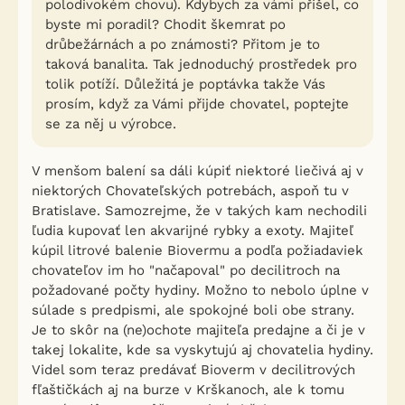
polodivokém chovu). Kdybych za vámi přišel, co
byste mi poradil? Chodit škemrat po
drůbežárnách a po známosti? Přitom je to
taková banalita. Tak jednoduchý prostředek pro
tolik potíží. Důležitá je poptávka takže Vás
prosím, když za Vámi přijde chovatel, poptejte
se za něj u výrobce.
V menšom balení sa dáli kúpiť niektoré liečivá aj v
niektorých Chovateľských potrebách, aspoň tu v
Bratislave. Samozrejme, že v takých kam nechodili
ľudia kupovať len akvarijné rybky a exoty. Majiteľ
kúpil litrové balenie Biovermu a podľa požiadaviek
chovateľov im ho "načapoval" po decilitroch na
požadované počty hydiny. Možno to nebolo úplne v
súlade s predpismi, ale spokojné boli obe strany.
Je to skôr na (ne)ochote majiteľa predajne a či je v
takej lokalite, kde sa vyskytujú aj chovatelia hydiny.
Videl som teraz predávať Bioverm v decilitrových
fľaštičkách aj na burze v Krškanoch, ale k tomu