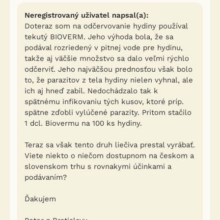
Neregistrovaný uživatel napsal(a):
Doteraz som na odčervovanie hydiny používal
tekutý BIOVERM. Jeho výhoda bola, že sa
podával rozriedený v pitnej vode pre hydinu,
takže aj väčšie množstvo sa dalo veľmi rýchlo
odčerviť. Jeho najväčšou prednosťou však bolo
to, že parazitov z tela hydiny nielen vyhnal, ale
ich aj hneď zabil. Nedochádzalo tak k
spätnému infikovaniu tých kusov, ktoré príp.
spätne zďobli vylúčené parazity. Pritom stačilo
1 dcl. Biovermu na 100 ks hydiny.
Teraz sa však tento druh liečiva prestal vyrábať.
Viete niekto o niečom dostupnom na českom a
slovenskom trhu s rovnakymi účinkami a
podávaním?
Ďakujem