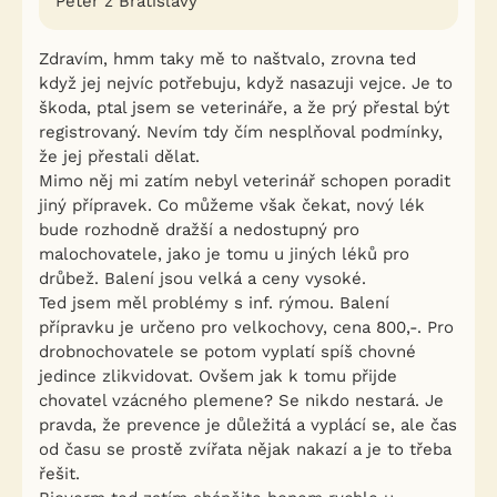
Peter z Bratislavy
Zdravím, hmm taky mě to naštvalo, zrovna ted
když jej nejvíc potřebuju, když nasazuji vejce. Je to
škoda, ptal jsem se veterináře, a že prý přestal být
registrovaný. Nevím tdy čím nesplňoval podmínky,
že jej přestali dělat.
Mimo něj mi zatím nebyl veterinář schopen poradit
jiný přípravek. Co můžeme však čekat, nový lék
bude rozhodně dražší a nedostupný pro
malochovatele, jako je tomu u jiných léků pro
drůbež. Balení jsou velká a ceny vysoké.
Ted jsem měl problémy s inf. rýmou. Balení
přípravku je určeno pro velkochovy, cena 800,-. Pro
drobnochovatele se potom vyplatí spíš chovné
jedince zlikvidovat. Ovšem jak k tomu přijde
chovatel vzácného plemene? Se nikdo nestará. Je
pravda, že prevence je důležitá a vyplácí se, ale čas
od času se prostě zvířata nějak nakazí a je to třeba
řešit.