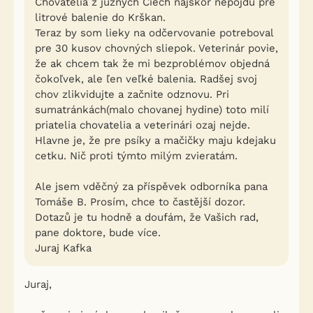
Chovatelia z južnych Čiech najskor nepojdu pre
litrové balenie do Krškan.
Teraz by som lieky na odčervovanie potreboval
pre 30 kusov chovných sliepok. Veterinár povie,
že ak chcem tak že mi bezproblémov objedná
čokoľvek, ale ľen veľké balenia. Radšej svoj
chov zlikvidujte a začnite odznovu. Pri
sumatránkách(malo chovanej hydine) toto milí
priatelia chovatelia a veterinári ozaj nejde.
Hlavne je, že pre psíky a mačičky maju kdejaku
cetku. Nič proti týmto milým zvieratám.
Ale jsem vděčný za příspěvek odborníka pana
Tomáše B. Prosím, chce to častější dozor.
Dotazů je tu hodně a doufám, že Vašich rad,
pane doktore, bude více.
Juraj Kafka
Juraj,