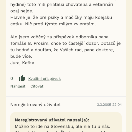
hydine) toto milí priatelia chovatelia a veterinári
ozaj nejde.
Hlavne je, že pre psíky a mačičky maju kdejaku
cetku. Nič proti týmto milým zvieratám.
Ale jsem vděčný za příspěvek odborníka pana
Tomáše B. Prosím, chce to častější dozor. Dotazů je
tu hodně a doufám, že Vašich rad, pane doktore,
bude více.
Juraj Kafka
0
Kvalitní příspěvek
Nahlásit
Citovat
Neregistrovaný uživatel
3.3.2005 22:04
Neregistrovaný uživatel napsal(a):
Možno to ide na Slovensku, ale nie tu u nás.