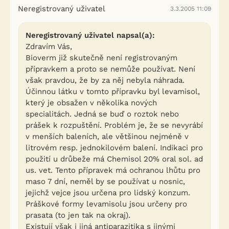
Neregistrovaný uživatel
3.3.2005 11:09
Neregistrovaný uživatel napsal(a):
Zdravím Vás,
Bioverm již skutečně není registrovaným
přípravkem a proto se nemůže používat. Není
však pravdou, že by za něj nebyla náhrada.
Účinnou látku v tomto přípravku byl levamisol,
který je obsažen v několika nových
specialitách. Jedná se buď o roztok nebo
prášek k rozpuštění. Problém je, že se nevyrábí
v menších baleních, ale většinou nejméně v
litrovém resp. jednokilovém balení. Indikaci pro
použití u drůbeže má Chemisol 20% oral sol. ad
us. vet. Tento přípravek má ochranou lhůtu pro
maso 7 dní, neměl by se používat u nosnic,
jejichž vejce jsou určena pro lidský konzum.
Práškové formy levamisolu jsou určeny pro
prasata (to jen tak na okraj).
Existují však i jiná antiparazitika s jinými