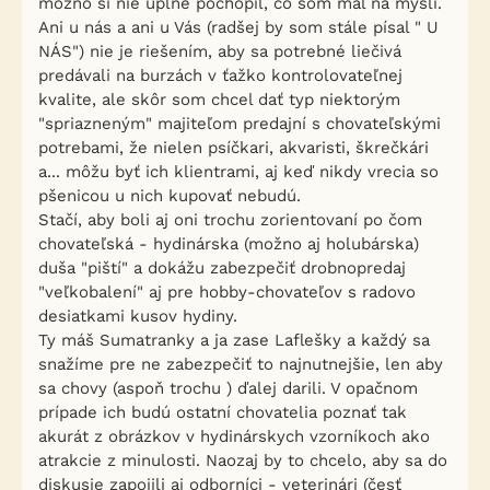
možno si nie úplne pochopil, čo som mal na mysli.
Ani u nás a ani u Vás (radšej by som stále písal " U
NÁS") nie je riešením, aby sa potrebné liečivá
predávali na burzách v ťažko kontrolovateľnej
kvalite, ale skôr som chcel dať typ niektorým
"spriazneným" majiteľom predajní s chovateľskými
potrebami, že nielen psíčkari, akvaristi, škrečkári
a... môžu byť ich klientrami, aj keď nikdy vrecia so
pšenicou u nich kupovať nebudú.
Stačí, aby boli aj oni trochu zorientovaní po čom
chovateľská - hydinárska (možno aj holubárska)
duša "piští" a dokážu zabezpečiť drobnopredaj
"veľkobalení" aj pre hobby-chovateľov s radovo
desiatkami kusov hydiny.
Ty máš Sumatranky a ja zase Laflešky a každý sa
snažíme pre ne zabezpečiť to najnutnejšie, len aby
sa chovy (aspoň trochu ) ďalej darili. V opačnom
prípade ich budú ostatní chovatelia poznať tak
akurát z obrázkov v hydinárskych vzorníkoch ako
atrakcie z minulosti. Naozaj by to chcelo, aby sa do
diskusie zapojili aj odborníci - veterinári (česť