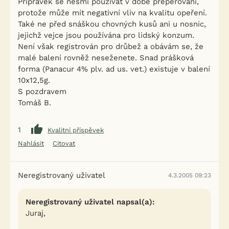
Přípravek se nesmí používat v době přepeřování,
protože může mít negativní vliv na kvalitu opeření.
Také ne před snáškou chovných kusů ani u nosnic,
jejichž vejce jsou používána pro lidský konzum.
Není však registrován pro drůbež a obávám se, že
malé balení rovněž neseženete. Snad prášková
forma (Panacur 4% plv. ad us. vet.) existuje v balení
10x12,5g.
S pozdravem
Tomáš B.
1
Kvalitní příspěvek
Nahlásit
Citovat
Neregistrovaný uživatel
4.3.2005 09:23
Neregistrovaný uživatel napsal(a):
Juraj,