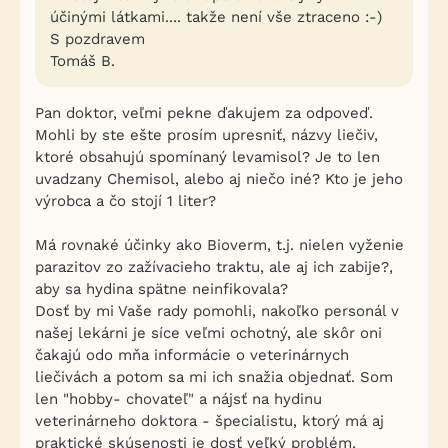
účinými látkami.... takže není vše ztraceno :-)
S pozdravem
Tomáš B.
Pan doktor, veľmi pekne ďakujem za odpoveď.
Mohli by ste ešte prosím upresniť, názvy liečiv,
ktoré obsahujú spomínaný levamisol? Je to len
uvadzany Chemisol, alebo aj niečo iné? Kto je jeho
výrobca a čo stojí 1 liter?
Má rovnaké účinky ako Bioverm, t.j. nielen vyženie
parazitov zo zažívacieho traktu, ale aj ich zabije?,
aby sa hydina spätne neinfikovala?
Dosť by mi Vaše rady pomohli, nakoľko personál v
našej lekárni je síce veľmi ochotný, ale skôr oni
čakajú odo mňa informácie o veterinárnych
liečivách a potom sa mi ich snažia objednať. Som
len "hobby- chovateľ" a nájsť na hydinu
veterinárneho doktora - špecialistu, ktorý má aj
praktické skúsenosti je dosť veľký problém.