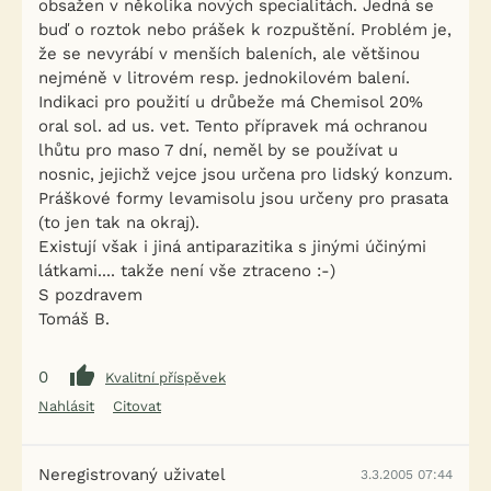
obsažen v několika nových specialitách. Jedná se
buď o roztok nebo prášek k rozpuštění. Problém je,
že se nevyrábí v menších baleních, ale většinou
nejméně v litrovém resp. jednokilovém balení.
Indikaci pro použití u drůbeže má Chemisol 20%
oral sol. ad us. vet. Tento přípravek má ochranou
lhůtu pro maso 7 dní, neměl by se používat u
nosnic, jejichž vejce jsou určena pro lidský konzum.
Práškové formy levamisolu jsou určeny pro prasata
(to jen tak na okraj).
Existují však i jiná antiparazitika s jinými účinými
látkami.... takže není vše ztraceno :-)
S pozdravem
Tomáš B.
0
Kvalitní příspěvek
Nahlásit
Citovat
Neregistrovaný uživatel
3.3.2005 07:44