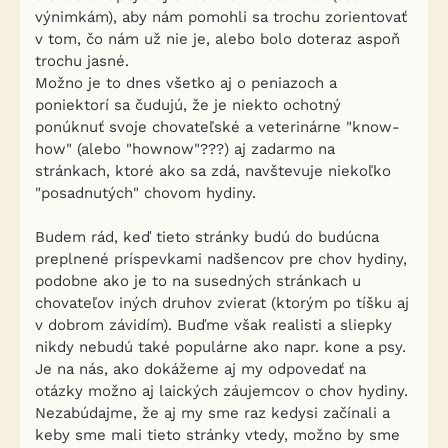
výnimkám), aby nám pomohli sa trochu zorientovať
v tom, čo nám už nie je, alebo bolo doteraz aspoň
trochu jasné.
Možno je to dnes všetko aj o peniazoch a
poniektorí sa čudujú, že je niekto ochotný
ponúknuť svoje chovateľské a veterinárne "know-
how" (alebo "hownow"???) aj zadarmo na
stránkach, ktoré ako sa zdá, navštevuje niekoľko
"posadnutých" chovom hydiny.
Budem rád, keď tieto stránky budú do budúcna
preplnené príspevkami nadšencov pre chov hydiny,
podobne ako je to na susedných stránkach u
chovateľov iných druhov zvierat (ktorým po tíšku aj
v dobrom závidím). Buďme však realisti a sliepky
nikdy nebudú také populárne ako napr. kone a psy.
Je na nás, ako dokážeme aj my odpovedať na
otázky možno aj laických záujemcov o chov hydiny.
Nezabúdajme, že aj my sme raz kedysi začínali a
keby sme mali tieto stránky vtedy, možno by sme