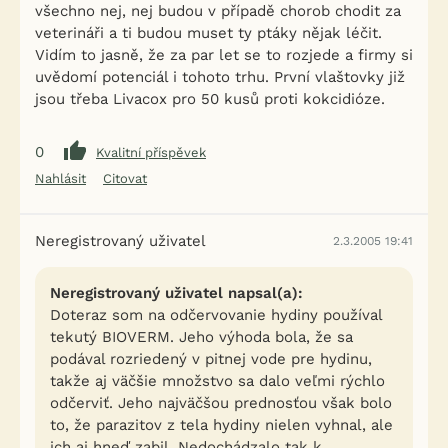
všechno nej, nej budou v případě chorob chodit za
veterináři a ti budou muset ty ptáky nějak léčit.
Vidím to jasně, že za par let se to rozjede a firmy si
uvědomí potenciál i tohoto trhu. První vlaštovky již
jsou třeba Livacox pro 50 kusů proti kokcidióze.
0
Kvalitní příspěvek
Nahlásit
Citovat
Neregistrovaný uživatel
2.3.2005 19:41
Neregistrovaný uživatel napsal(a):
Doteraz som na odčervovanie hydiny používal
tekutý BIOVERM. Jeho výhoda bola, že sa
podával rozriedený v pitnej vode pre hydinu,
takže aj väčšie množstvo sa dalo veľmi rýchlo
odčerviť. Jeho najväčšou prednosťou však bolo
to, že parazitov z tela hydiny nielen vyhnal, ale
ich aj hneď zabil. Nedochádzalo tak k