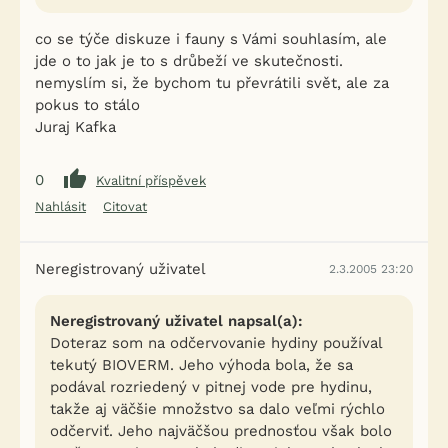
co se týče diskuze i fauny s Vámi souhlasím, ale
jde o to jak je to s drůbeží ve skutečnosti.
nemyslím si, že bychom tu převrátili svět, ale za
pokus to stálo
Juraj Kafka
0
Kvalitní příspěvek
Nahlásit
Citovat
Neregistrovaný uživatel
2.3.2005 23:20
Neregistrovaný uživatel napsal(a):
Doteraz som na odčervovanie hydiny používal
tekutý BIOVERM. Jeho výhoda bola, že sa
podával rozriedený v pitnej vode pre hydinu,
takže aj väčšie množstvo sa dalo veľmi rýchlo
odčerviť. Jeho najväčšou prednosťou však bolo