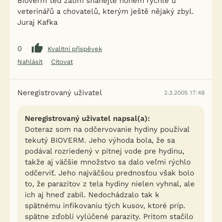
Bioverm ted zatím shánějte honem rychle u
veterinářů a chovatelů, kterým ještě nějaký zbyl.
Juraj Kafka
0
Kvalitní příspěvek
Nahlásit
Citovat
Neregistrovaný uživatel
2.3.2005 17:48
Neregistrovaný uživatel napsal(a):
Doteraz som na odčervovanie hydiny používal
tekutý BIOVERM. Jeho výhoda bola, že sa
podával rozriedený v pitnej vode pre hydinu,
takže aj väčšie množstvo sa dalo veľmi rýchlo
odčerviť. Jeho najväčšou prednosťou však bolo
to, že parazitov z tela hydiny nielen vyhnal, ale
ich aj hneď zabil. Nedochádzalo tak k
spätnému infikovaniu tých kusov, ktoré príp.
spätne zďobli vylúčené parazity. Pritom stačilo