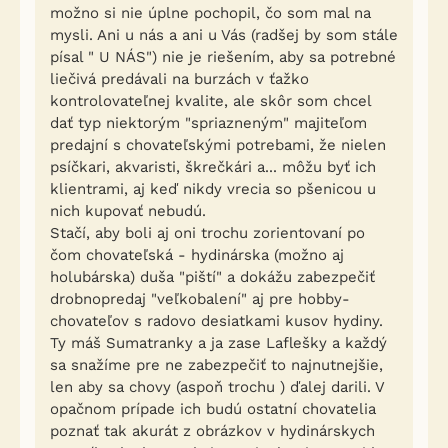
možno si nie úplne pochopil, čo som mal na
mysli. Ani u nás a ani u Vás (radšej by som stále
písal " U NÁS") nie je riešením, aby sa potrebné
liečivá predávali na burzách v ťažko
kontrolovateľnej kvalite, ale skôr som chcel
dať typ niektorým "spriazneným" majiteľom
predajní s chovateľskými potrebami, že nielen
psíčkari, akvaristi, škrečkári a... môžu byť ich
klientrami, aj keď nikdy vrecia so pšenicou u
nich kupovať nebudú.
Stačí, aby boli aj oni trochu zorientovaní po
čom chovateľská - hydinárska (možno aj
holubárska) duša "piští" a dokážu zabezpečiť
drobnopredaj "veľkobalení" aj pre hobby-
chovateľov s radovo desiatkami kusov hydiny.
Ty máš Sumatranky a ja zase Laflešky a každý
sa snažíme pre ne zabezpečiť to najnutnejšie,
len aby sa chovy (aspoň trochu ) ďalej darili. V
opačnom prípade ich budú ostatní chovatelia
poznať tak akurát z obrázkov v hydinárskych