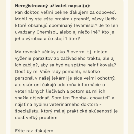
Neregistrovaný uživatel napsal(a):
Pan doktor, veľmi pekne ďakujem za odpoveď.
Mohli by ste ešte prosím upresniť, názvy liečiv,
ktoré obsahujú spomínaný levamisol? Je to len
uvadzany Chemisol, alebo aj niečo iné? Kto je
jeho výrobca a čo stojí 1 liter?
Má rovnaké účinky ako Bioverm, t.j. nielen
vyženie parazitov zo zažívacieho traktu, ale aj
ich zabije?, aby sa hydina spätne neinfikovala?
Dosť by mi Vaše rady pomohli, nakoľko
personál v našej lekárni je síce veľmi ochotný,
ale skôr oni čakajú odo mňa informácie o
veterinárnych liečivách a potom sa mi ich
snažia objednať. Som len "hobby- chovateľ" a
nájsť na hydinu veterinárneho doktora -
špecialistu, ktorý má aj praktické skúsenosti je
dosť veľký problém.
Ešte raz ďakujem