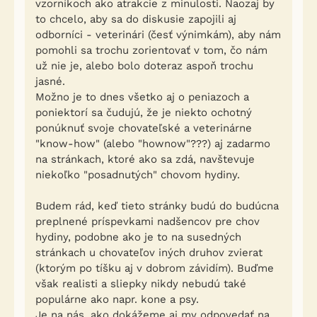
vzorníkoch ako atrakcie z minulosti. Naozaj by
to chcelo, aby sa do diskusie zapojili aj
odborníci - veterinári (česť výnimkám), aby nám
pomohli sa trochu zorientovať v tom, čo nám
už nie je, alebo bolo doteraz aspoň trochu
jasné.
Možno je to dnes všetko aj o peniazoch a
poniektorí sa čudujú, že je niekto ochotný
ponúknuť svoje chovateľské a veterinárne
"know-how" (alebo "hownow"???) aj zadarmo
na stránkach, ktoré ako sa zdá, navštevuje
niekoľko "posadnutých" chovom hydiny.
Budem rád, keď tieto stránky budú do budúcna
preplnené príspevkami nadšencov pre chov
hydiny, podobne ako je to na susedných
stránkach u chovateľov iných druhov zvierat
(ktorým po tíšku aj v dobrom závidím). Buďme
však realisti a sliepky nikdy nebudú také
populárne ako napr. kone a psy.
Je na nás, ako dokážeme aj my odpovedať na