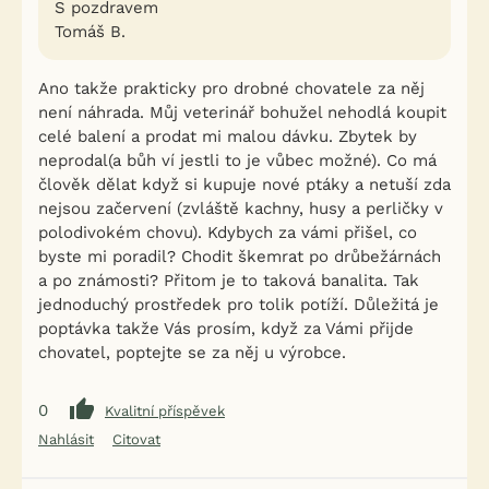
S pozdravem
Tomáš B.
Ano takže prakticky pro drobné chovatele za něj
není náhrada. Můj veterinář bohužel nehodlá koupit
celé balení a prodat mi malou dávku. Zbytek by
neprodal(a bůh ví jestli to je vůbec možné). Co má
člověk dělat když si kupuje nové ptáky a netuší zda
nejsou začervení (zvláště kachny, husy a perličky v
polodivokém chovu). Kdybych za vámi přišel, co
byste mi poradil? Chodit škemrat po drůbežárnách
a po známosti? Přitom je to taková banalita. Tak
jednoduchý prostředek pro tolik potíží. Důležitá je
poptávka takže Vás prosím, když za Vámi přijde
chovatel, poptejte se za něj u výrobce.
0
Kvalitní příspěvek
Nahlásit
Citovat