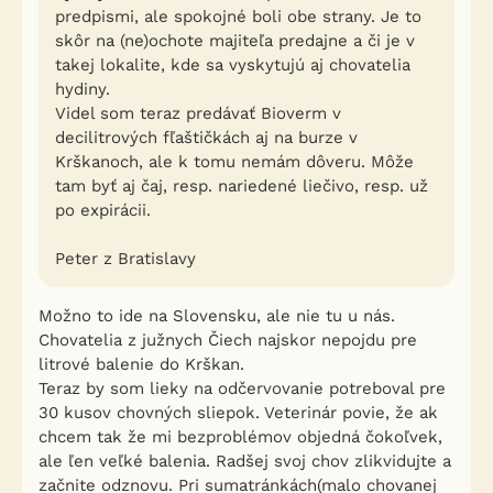
predpismi, ale spokojné boli obe strany. Je to
skôr na (ne)ochote majiteľa predajne a či je v
takej lokalite, kde sa vyskytujú aj chovatelia
hydiny.
Videl som teraz predávať Bioverm v
decilitrových fľaštičkách aj na burze v
Krškanoch, ale k tomu nemám dôveru. Môže
tam byť aj čaj, resp. nariedené liečivo, resp. už
po expirácii.
Peter z Bratislavy
Možno to ide na Slovensku, ale nie tu u nás.
Chovatelia z južnych Čiech najskor nepojdu pre
litrové balenie do Krškan.
Teraz by som lieky na odčervovanie potreboval pre
30 kusov chovných sliepok. Veterinár povie, že ak
chcem tak že mi bezproblémov objedná čokoľvek,
ale ľen veľké balenia. Radšej svoj chov zlikvidujte a
začnite odznovu. Pri sumatránkách(malo chovanej