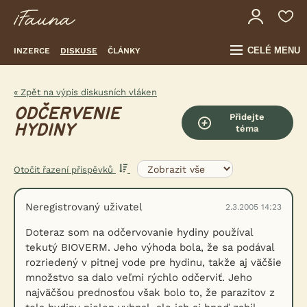
CELÉ MENU
INZERCE
DISKUSE
ČLÁNKY
« Zpět na výpis diskusních vláken
ODČERVENIE
Přidejte
HYDINY
téma
Otočit řazení příspěvků
Neregistrovaný uživatel
2.3.2005 14:23
Doteraz som na odčervovanie hydiny používal
tekutý BIOVERM. Jeho výhoda bola, že sa podával
rozriedený v pitnej vode pre hydinu, takže aj väčšie
množstvo sa dalo veľmi rýchlo odčerviť. Jeho
najväčšou prednosťou však bolo to, že parazitov z