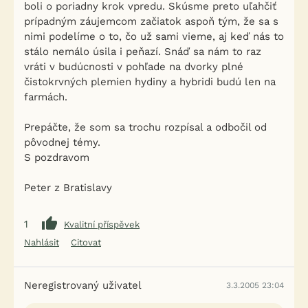
boli o poriadny krok vpredu. Skúsme preto uľahčiť
prípadným záujemcom začiatok aspoň tým, že sa s
nimi podelíme o to, čo už sami vieme, aj keď nás to
stálo nemálo úsila i peňazí. Snáď sa nám to raz
vráti v budúcnosti v pohľade na dvorky plné
čistokrvných plemien hydiny a hybridi budú len na
farmách.
Prepáčte, že som sa trochu rozpísal a odbočil od
pôvodnej témy.
S pozdravom
Peter z Bratislavy
1
Kvalitní příspěvek
Nahlásit
Citovat
Neregistrovaný uživatel
3.3.2005 23:04