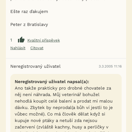
Ešte raz ďakujem
Peter z Bratislavy
1
Kvalitní příspěvek
Nahlásit
Citovat
Neregistrovaný uživatel
3.3.2005 11:16
Neregistrovaný uživatel napsal(a):
Ano takže prakticky pro drobné chovatele za
něj není náhrada. Můj veterinář bohužel
nehodlá koupit celé balení a prodat mi malou
dávku. Zbytek by neprodal(a bůh ví jestli to je
vůbec možné). Co má člověk dělat když si
kupuje nové ptáky a netuší zda nejsou
začervení (zvláště kachny, husy a perličky v