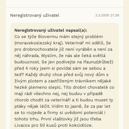
Neregistrovaný uživatel
2.3.2005 21:39
Neregistrovaný uživatel napsal(a):
Co se týče Biovermu mám stejný problém
(moravskoslezský kraj). Veterinář mi sdělil, že
pro drobnochovatele již není vyráběn a není za
něj náhrada. Myslím, že nás ale čeká světlá
budoucnost. Se jen podívejte na ifaunu(drůbež)
před 4 roky jsem si povídal sám se sebou a
teď? Každý druhý chce před svůj nový dům s
živým plotem a zastřiženým trávníkem nějaké
hezké plemeno slepic. Tito drobní chovatelé co
mají rádi všechno nej, nej budou v případě
chorob chodit za veterináři a ti budou muset ty
ptáky nějak léčit. Vidím to jasně, že za par let
se to rozjede a firmy si uvědomí potenciál i
tohoto trhu. První vlaštovky již jsou třeba
Livacox pro 50 kusů proti kokcidióze.