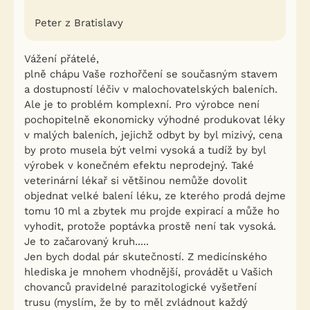
Peter z Bratislavy
Vážení přátelé,
plně chápu Vaše rozhořčení se současným stavem
a dostupností léčiv v malochovatelských baleních.
Ale je to problém komplexní. Pro výrobce není
pochopitelně ekonomicky výhodné produkovat léky
v malých baleních, jejichž odbyt by byl mizivý, cena
by proto musela být velmi vysoká a tudíž by byl
výrobek v konečném efektu neprodejný. Také
veterinární lékař si většinou nemůže dovolit
objednat velké balení léku, ze kterého prodá dejme
tomu 10 ml a zbytek mu projde expirací a může ho
vyhodit, protože poptávka prostě není tak vysoká.
Je to začarovaný kruh.....
Jen bych dodal pár skutečností. Z medicínského
hlediska je mnohem vhodnější, provádět u Vašich
chovanců pravidelné parazitologické vyšetření
trusu (myslím, že by to měl zvládnout každý