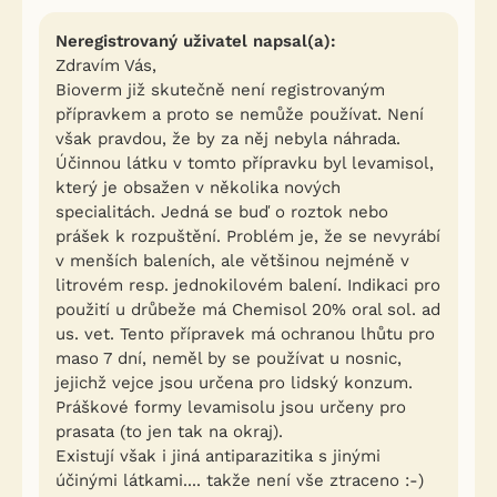
Neregistrovaný uživatel napsal(a):
Zdravím Vás,
Bioverm již skutečně není registrovaným
přípravkem a proto se nemůže používat. Není
však pravdou, že by za něj nebyla náhrada.
Účinnou látku v tomto přípravku byl levamisol,
který je obsažen v několika nových
specialitách. Jedná se buď o roztok nebo
prášek k rozpuštění. Problém je, že se nevyrábí
v menších baleních, ale většinou nejméně v
litrovém resp. jednokilovém balení. Indikaci pro
použití u drůbeže má Chemisol 20% oral sol. ad
us. vet. Tento přípravek má ochranou lhůtu pro
maso 7 dní, neměl by se používat u nosnic,
jejichž vejce jsou určena pro lidský konzum.
Práškové formy levamisolu jsou určeny pro
prasata (to jen tak na okraj).
Existují však i jiná antiparazitika s jinými
účinými látkami.... takže není vše ztraceno :-)