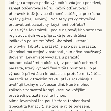
kolega) a teprve podle výsledků, zda jsou pozitivní,
zahájit odčervovací kůru. Každý odčervovací
přípravek totiž je více či méně zatěžující pro různé
orgány (játra, ledviny). Proč tedy ptáky zbytečně
prolévat antiparazitiky, když není potřeba?
Co se týče levamizolu, podle nejnovějšího seznamu
registrovaných vet. přípravků je pro drůbež
indikován pouze zmíněný Chemisol. Ostatní
přípravky (tablety a prášek) je pro psy a prasata.
Chemisol má stejné vlastnosti jeko dříve používaný
Bioverm. Levamisol vyvolává u parazitů
neuromuskulární blokádu, tj. v podstatě ochrnutí
parazita, který vychází živý z těla hostitele. To je
výhodné při větších infestacích, protože mrtvá těla
parazitů se v trávicím traktu ptáka rozkládají a
uvolňují toxiny (např. ascaridin), které mohou
způsobit zdravotní komplikace. Ve vnějším
prostředí parazité rychle hynou.
Mimo levamisol lze použít třeba fenbendazol
(specialita Panacur), ale zde je rčité omezení.