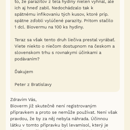
to, že parazitov z tela hydiny nielen vyhnal, ale
ich aj hneď zabil. Nedochádzalo tak k
spätnému infikovaniu tých kusov, ktoré príp.
spätne zďobli vylúčené parazity. Pritom stačilo
1 dcl. Biovermu na 100 ks hydiny.
Teraz sa však tento druh liečiva prestal vyrábať.
Viete niekto o niečom dostupnom na českom a
slovenskom trhu s rovnakymi účinkami a
podávaním?
Ďakujem
Peter z Bratislavy
Zdravím Vás,
Bioverm již skutečně není registrovaným
přípravkem a proto se nemůže používat. Není však
pravdou, že by za něj nebyla náhrada. Účinnou
látku v tomto přípravku byl levamisol, který je