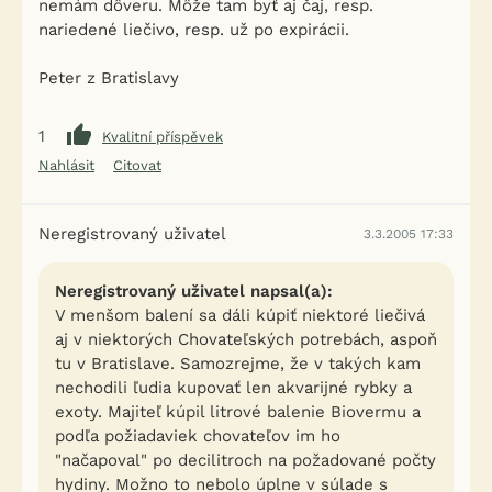
nemám dôveru. Môže tam byť aj čaj, resp.
nariedené liečivo, resp. už po expirácii.
Peter z Bratislavy
1
Kvalitní příspěvek
Nahlásit
Citovat
Neregistrovaný uživatel
3.3.2005 17:33
Neregistrovaný uživatel napsal(a):
V menšom balení sa dáli kúpiť niektoré liečivá
aj v niektorých Chovateľských potrebách, aspoň
tu v Bratislave. Samozrejme, že v takých kam
nechodili ľudia kupovať len akvarijné rybky a
exoty. Majiteľ kúpil litrové balenie Biovermu a
podľa požiadaviek chovateľov im ho
"načapoval" po decilitroch na požadované počty
hydiny. Možno to nebolo úplne v súlade s