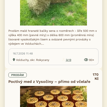
Prodám malé hranaté balíky sena o rozměrech - šíře 500 mm x
výška 400 mm (pevné míry) x délka 600 mm (proměnná míra)
lisované vysokotlakým lisem a svázané pevnými provázky s
výdejem ve Volduchách....
16.7.2026 11:48
Volduchy, okr. Rokycany
jk19
93×
170
PRODÁM
Kč
Poctivý med z Vysočiny – přímo od včelaře