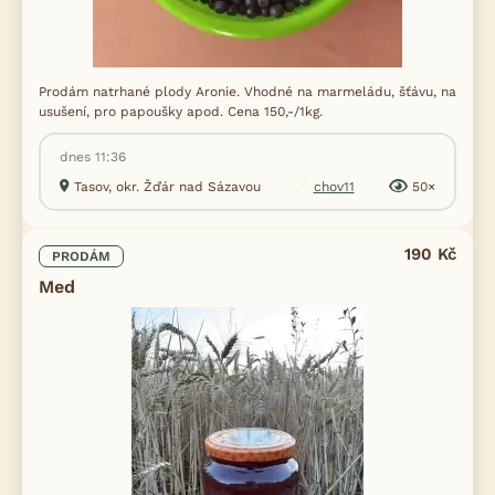
Prodám natrhané plody Aronie. Vhodné na marmeládu, šťávu, na
usušení, pro papoušky apod. Cena 150,-/1kg.
dnes 11:36
Tasov, okr. Žďár nad Sázavou
chov11
50×
190 Kč
PRODÁM
Med