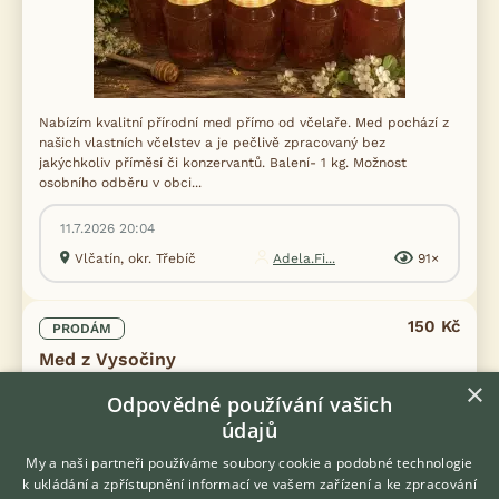
Nabízím kvalitní přírodní med přímo od včelaře. Med pochází z
našich vlastních včelstev a je pečlivě zpracovaný bez
jakýchkoliv příměsí či konzervantů. Balení- 1 kg. Možnost
osobního odběru v obci...
11.7.2026 20:04
Vlčatín, okr. Třebíč
Adela.Fi...
91×
150 Kč
PRODÁM
Med z Vysočiny
×
Odpovědné používání vašich
údajů
My a naši partneři používáme soubory cookie a podobné technologie
k ukládání a zpřístupnění informací ve vašem zařízení a ke zpracování