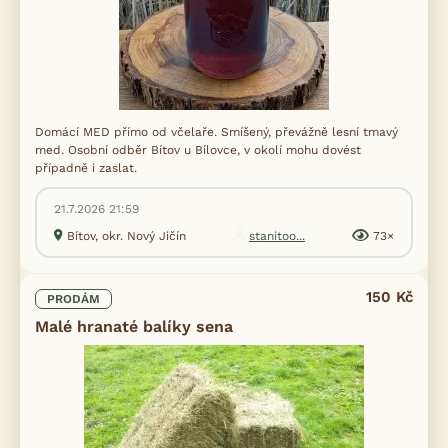
Domácí MED přímo od včelaře. Smíšený, převážně lesní tmavý
med. Osobní odběr Bítov u Bílovce, v okolí mohu dovést
případně i zaslat.
21.7.2026 21:59
Bítov, okr. Nový Jičín
stanitoo...
73×
150 Kč
PRODÁM
Malé hranaté balíky sena