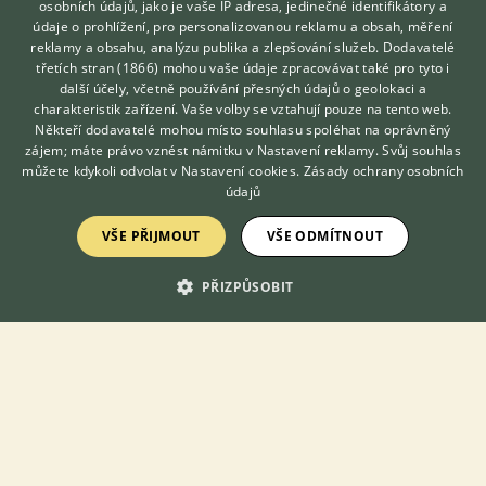
osobních údajů, jako je vaše IP adresa, jedinečné identifikátory a
údaje o prohlížení, pro personalizovanou reklamu a obsah, měření
reklamy a obsahu, analýzu publika a zlepšování služeb.
Dodavatelé
třetích stran (1866)
mohou vaše údaje zpracovávat také pro tyto i
Hledáte zvířecího kamaráda?
další účely, včetně používání přesných údajů o geolokaci a
Zdarma vám poradí
charakteristik zařízení. Vaše volby se vztahují pouze na tento web.
VETERINÁŘ ONLINE
Někteří dodavatelé mohou místo souhlasu spoléhat na oprávněný
Nabízím med z Vysočiny od vlastních včelek. Med je letošní, teď
KONZULTOVAT S
zájem; máte právo vznést námitku v
Nastavení reklamy
. Svůj souhlas
stáčený. Zatím je jarní, pastovaný a med smíšený - malina. Cena
VETERINÁŘEM
můžete kdykoli odvolat v
Nastavení cookies
.
Zásady ochrany osobních
150 Kč sklenice 980 g. Možnost odebrat i v kyblíkách cca 10 - 14
údajů
kg. ema...
VŠE PŘIJMOUT
VŠE ODMÍTNOUT
14.7.2026 10:38
Kamenice nad Lipou, okr. Pelhřimov
MedVysoč...
PŘIZPŮSOBIT
223×
Zobrazit více inzerátů (9)