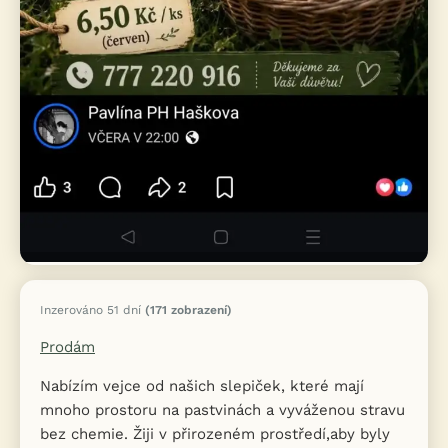
Inzerováno 51 dní
(171 zobrazení)
Prodám
Nabízím vejce od našich slepiček, které mají
mnoho prostoru na pastvinách a vyváženou stravu
bez chemie. Žiji v přirozeném prostředí,aby byly