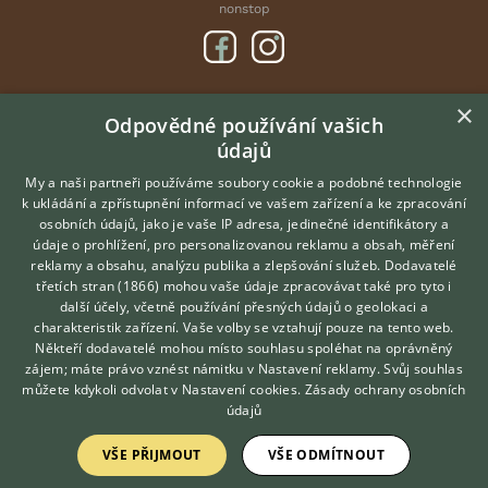
nonstop
×
DOMOVSKÁ STRÁNKA
Odpovědné používání vašich
údajů
INZERCE
DISKUSE
My a naši partneři používáme soubory cookie a podobné technologie
k ukládání a zpřístupnění informací ve vašem zařízení a ke zpracování
ČLÁNKY
osobních údajů, jako je vaše IP adresa, jedinečné identifikátory a
údaje o prohlížení, pro personalizovanou reklamu a obsah, měření
O nás
reklamy a obsahu, analýzu publika a zlepšování služeb.
Dodavatelé
třetích stran (1866)
mohou vaše údaje zpracovávat také pro tyto i
Kontakt
Hledáte zvířecího kamaráda?
další účely, včetně používání přesných údajů o geolokaci a
Zdarma vám poradí
Možnosti zvýraznění inzerátů
charakteristik zařízení. Vaše volby se vztahují pouze na tento web.
VETERINÁŘ ONLINE
Podmínky užití
Někteří dodavatelé mohou místo souhlasu spoléhat na oprávněný
KONZULTOVAT S
zájem; máte právo vznést námitku v
Nastavení reklamy
. Svůj souhlas
Zpracování osobních údajů
VETERINÁŘEM
můžete kdykoli odvolat v
Nastavení cookies
.
Zásady ochrany osobních
údajů
Přihlášení
VŠE PŘIJMOUT
VŠE ODMÍTNOUT
Registrace