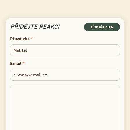
PŘIDEJTE REAKCI
Přihlásit se
Přezdívka
Email