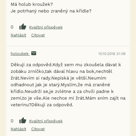
Má holub kroužek?
Je potrhaný nebo zraněný na křídle?
0
Kvalitní příspěvek
Nahlásit
Citovat
holoubek
10.10.2018 21:09
Děkuji za odpověd.Když sem mu zkoušela dávat k
zobáku zrníčko,tak dával hlavu na bok,nechtěl
žrát.Nevím si rady.Nepíská je větší.Neumím
odhadnout jak je starý.Myslím,že má zraněné
křídlo.Neudrží se,je zvlétne a za chvíli padne k
zemi,to je vše.Ale nechce mi žrát.Mám sním zajít na
veterinu?Děkuji za odpověd.
0
Kvalitní příspěvek
Nahlásit
Citovat