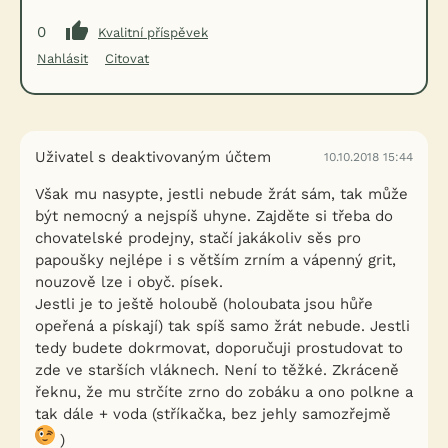
0
Kvalitní příspěvek
Nahlásit
Citovat
Uživatel s deaktivovaným účtem
10.10.2018 15:44
Však mu nasypte, jestli nebude žrát sám, tak může
být nemocný a nejspíš uhyne. Zajděte si třeba do
chovatelské prodejny, stačí jakákoliv sěs pro
papoušky nejlépe i s větším zrním a vápenný grit,
nouzově lze i obyč. písek.
Jestli je to ještě holoubě (holoubata jsou hůře
opeřená a pískají) tak spíš samo žrát nebude. Jestli
tedy budete dokrmovat, doporučuji prostudovat to
zde ve starších vláknech. Není to těžké. Zkráceně
řeknu, že mu strčíte zrno do zobáku a ono polkne a
tak dále + voda (stříkačka, bez jehly samozřejmě
)