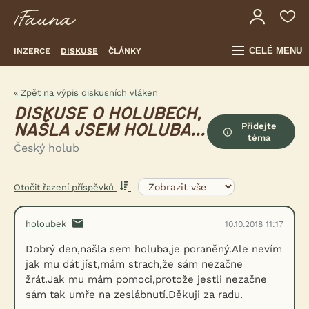
CELÉ MENU
INZERCE
DISKUSE
ČLÁNKY
« Zpět na výpis diskusních vláken
DISKUSE O HOLUBECH,
Přidejte
NAŠLA JSEM HOLUBA...
téma
Český holub
Otočit řazení příspěvků
holoubek
10.10.2018 11:17
Dobrý den,našla sem holuba,je poraněný.Ale nevím
jak mu dát jíst,mám strach,že sám nezačne
žrát.Jak mu mám pomoci,protože jestli nezačne
sám tak umře na zeslábnutí.Děkuji za radu.