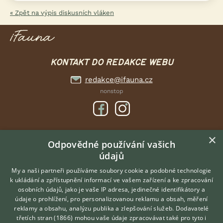
« Zpět na výpis diskusních vláken
KONTAKT DO REDAKCE WEBU
redakce@ifauna.cz
nonstop
×
DOMOVSKÁ STRÁNKA
Odpovědné používání vašich
údajů
INZERCE
DISKUSE
My a naši partneři používáme soubory cookie a podobné technologie
k ukládání a zpřístupnění informací ve vašem zařízení a ke zpracování
ČLÁNKY
osobních údajů, jako je vaše IP adresa, jedinečné identifikátory a
údaje o prohlížení, pro personalizovanou reklamu a obsah, měření
O nás
reklamy a obsahu, analýzu publika a zlepšování služeb.
Dodavatelé
třetích stran (1866)
mohou vaše údaje zpracovávat také pro tyto i
Kontakt
Hledáte zvířecího kamaráda?