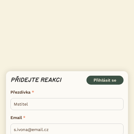
PŘIDEJTE REAKCI
Přihlásit se
Přezdívka
Email