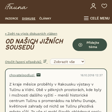
CELÉ MENU
INZERCE
DISKUSE
ČLÁNKY
« Zpět na výpis diskusních vláken
OD NAŠICH JIŽNÍCH
Přidejte
SOUSEDŮ
téma
Otočit řazení příspěvků
chovatelpodluzi
16.10.2018 12:37
Z kraje měsíce proběhly v Rakousku výstavy v
Tullnu a Vídni. Obě v pěkných prostorách, kde byly
i možnosti dalšího vyžití - menší historické
centrum Tullnu s promenádou na břehu Dunaje,
květinové zahrady od nichž se Tullnu přezdívá
město růží. To vše si mohl člověk oblédnout spolu