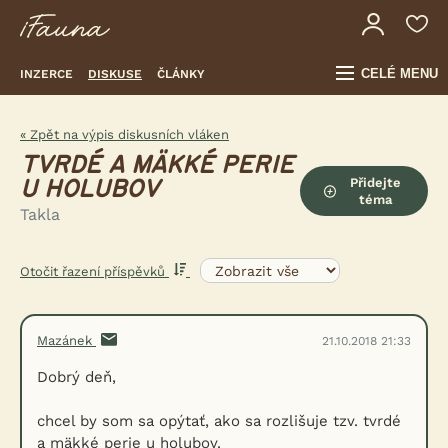
CELÉ MENU
INZERCE
DISKUSE
ČLÁNKY
« Zpět na výpis diskusních vláken
TVRDÉ A MÄKKÉ PERIE
Přidejte
U HOLUBOV
téma
Takla
Otočit řazení příspěvků
Mazánek
21.10.2018 21:33
Dobrý deň,
chcel by som sa opýtať, ako sa rozlišuje tzv. tvrdé
a mäkké perie u holubov.