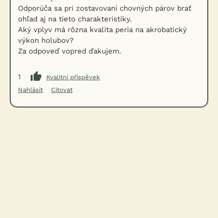
Odporúča sa pri zostavovaní chovných párov brať
ohľad aj na tieto charakteristiky.
Aký vplyv má rôzna kvalita peria na akrobatický
výkon holubov?
Za odpoveď vopred ďakujem.
1
Kvalitní příspěvek
Nahlásit
Citovat