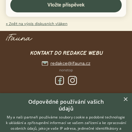
« Zpět na výpis diskusních vláken
KONTAKT DO REDAKCE WEBU
redakce@ifauna.cz
nonstop
×
DOMOVSKÁ STRÁNKA
Odpovědné používání vašich
údajů
INZERCE
DISKUSE
My a naši partneři používáme soubory cookie a podobné technologie
k ukládání a zpřístupnění informací ve vašem zařízení a ke zpracování
ČLÁNKY
osobních údajů, jako je vaše IP adresa, jedinečné identifikátory a