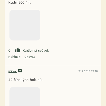
Kudrnáčů 44.
0
Kvalitní příspěvek
Nahlásit
Citovat
jirkka
2.12.2018 19:18
42 čínských holubů.