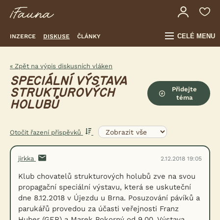
CELÉ MENU
INZERCE
DISKUSE
ČLÁNKY
« Zpět na výpis diskusních vláken
SPECIÁLNÍ VÝSTAVA
Přidejte
STRUKTUROVÝCH
téma
HOLUBŮ
Otočit řazení příspěvků
jirkka
2.12.2018 19:05
Klub chovatelů strukturových holubů zve na svou
propagační speciální výstavu, která se uskuteční
dne 8.12.2018 v Újezdu u Brna. Posuzování pávíků a
parukářů provedou za účasti veřejnosti Franz
Huber (GER) a Marek Pokorný od 9.00. Výstava