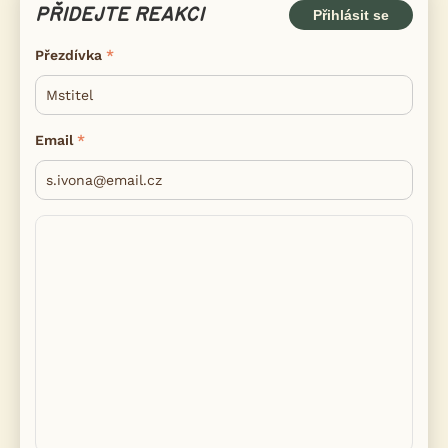
PŘIDEJTE REAKCI
Přihlásit se
Přezdívka
Email