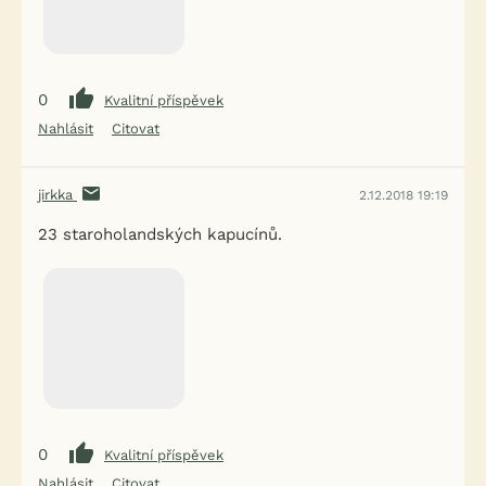
0
Kvalitní příspěvek
Nahlásit
Citovat
jirkka
2.12.2018 19:19
23 staroholandských kapucínů.
0
Kvalitní příspěvek
Nahlásit
Citovat