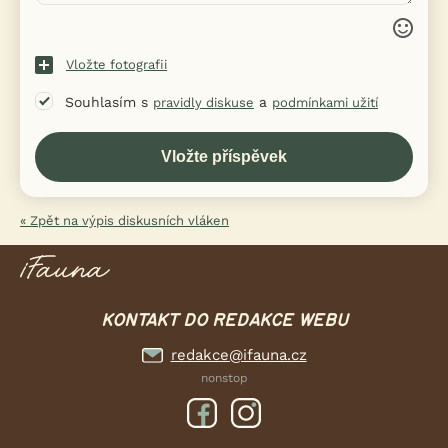
Vložte fotografii
Souhlasím s
a
pravidly diskuse
podmínkami užití
« Zpět na výpis diskusních vláken
KONTAKT DO REDAKCE WEBU
redakce@ifauna.cz
nonstop