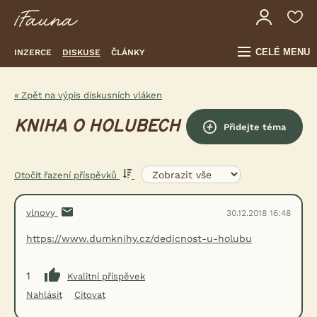
CELÉ MENU
INZERCE
DISKUSE
ČLÁNKY
« Zpět na výpis diskusních vláken
KNIHA O HOLUBECH
Přidejte téma
Otočit řazení příspěvků
vlnovy
30.12.2018 16:48
https://www.dumknihy.cz/dedicnost-u-holubu
1
Kvalitní příspěvek
Nahlásit
Citovat