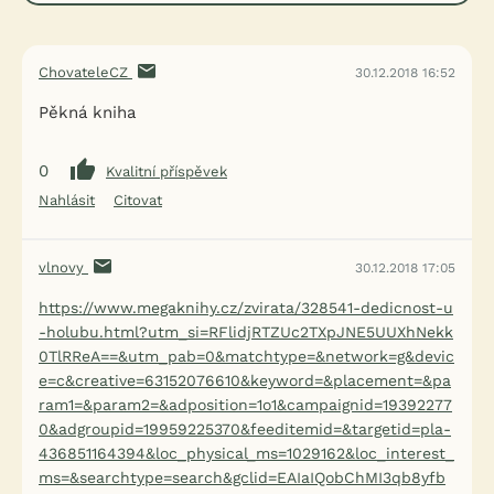
ChovateleCZ
30.12.2018 16:52
Pěkná kniha
0
Kvalitní příspěvek
Nahlásit
Citovat
vlnovy
30.12.2018 17:05
https://www.megaknihy.cz/zvirata/328541-dedicnost-u
-holubu.html?utm_si=RFlidjRTZUc2TXpJNE5UUXhNekk
0TlRReA==&utm_pab=0&matchtype=&network=g&devic
e=c&creative=63152076610&keyword=&placement=&pa
ram1=&param2=&adposition=1o1&campaignid=19392277
0&adgroupid=19959225370&feeditemid=&targetid=pla-
436851164394&loc_physical_ms=1029162&loc_interest_
ms=&searchtype=search&gclid=EAIaIQobChMI3qb8yfb