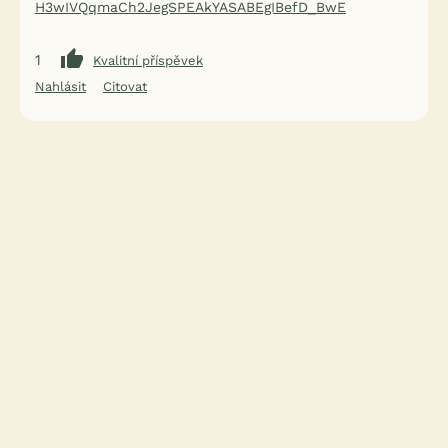
H3wIVQqmaCh2JegSPEAkYASABEgIBefD_BwE
1
Kvalitní příspěvek
Nahlásit
Citovat