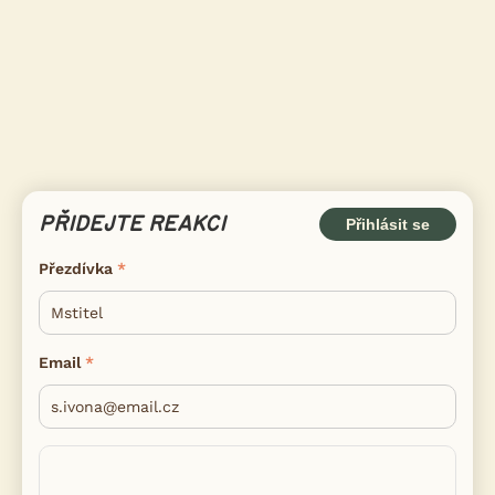
PŘIDEJTE REAKCI
Přihlásit se
Přezdívka
Email