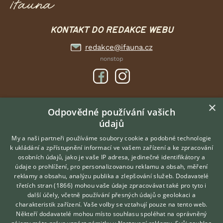
KONTAKT DO REDAKCE WEBU
redakce@ifauna.cz
nonstop
×
DOMOVSKÁ STRÁNKA
Odpovědné používání vašich
údajů
INZERCE
DISKUSE
My a naši partneři používáme soubory cookie a podobné technologie
k ukládání a zpřístupnění informací ve vašem zařízení a ke zpracování
ČLÁNKY
osobních údajů, jako je vaše IP adresa, jedinečné identifikátory a
údaje o prohlížení, pro personalizovanou reklamu a obsah, měření
O nás
reklamy a obsahu, analýzu publika a zlepšování služeb.
Dodavatelé
třetích stran (1866)
mohou vaše údaje zpracovávat také pro tyto i
Kontakt
Hledáte zvířecího kamaráda?
další účely, včetně používání přesných údajů o geolokaci a
Zdarma vám poradí
Možnosti zvýraznění inzerátů
charakteristik zařízení. Vaše volby se vztahují pouze na tento web.
VETERINÁŘ ONLINE
Podmínky užití
Někteří dodavatelé mohou místo souhlasu spoléhat na oprávněný
KONZULTOVAT S