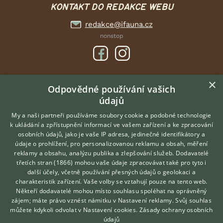
KONTAKT DO REDAKCE WEBU
redakce@ifauna.cz
nonstop
×
DOMOVSKÁ STRÁNKA
Odpovědné používání vašich
údajů
INZERCE
DISKUSE
My a naši partneři používáme soubory cookie a podobné technologie
k ukládání a zpřístupnění informací ve vašem zařízení a ke zpracování
ČLÁNKY
osobních údajů, jako je vaše IP adresa, jedinečné identifikátory a
údaje o prohlížení, pro personalizovanou reklamu a obsah, měření
O nás
reklamy a obsahu, analýzu publika a zlepšování služeb.
Dodavatelé
třetích stran (1866)
mohou vaše údaje zpracovávat také pro tyto i
Kontakt
Hledáte zvířecího kamaráda?
další účely, včetně používání přesných údajů o geolokaci a
Zdarma vám poradí
Možnosti zvýraznění inzerátů
charakteristik zařízení. Vaše volby se vztahují pouze na tento web.
VETERINÁŘ ONLINE
Podmínky užití
Někteří dodavatelé mohou místo souhlasu spoléhat na oprávněný
KONZULTOVAT S
zájem; máte právo vznést námitku v
Nastavení reklamy
. Svůj souhlas
Zpracování osobních údajů
VETERINÁŘEM
můžete kdykoli odvolat v
Nastavení cookies
.
Zásady ochrany osobních
údajů