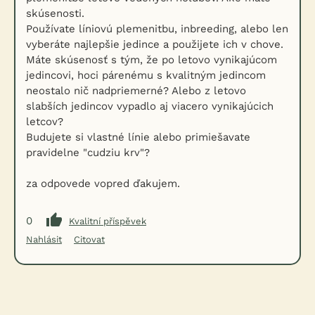
skúsenosti.
Používate líniovú plemenitbu, inbreeding, alebo len
vyberáte najlepšie jedince a použijete ich v chove.
Máte skúsenosť s tým, že po letovo vynikajúcom
jedincovi, hoci párenému s kvalitným jedincom
neostalo nič nadpriemerné? Alebo z letovo
slabších jedincov vypadlo aj viacero vynikajúcich
letcov?
Budujete si vlastné línie alebo primiešavate
pravidelne "cudziu krv"?
za odpovede vopred ďakujem.
0
Kvalitní příspěvek
Nahlásit
Citovat