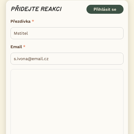
PŘIDEJTE REAKCI
Přihlásit se
Přezdívka
Email