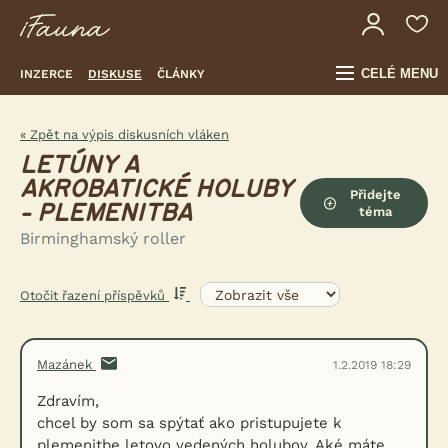
CELÉ MENU
INZERCE
DISKUSE
ČLÁNKY
« Zpět na výpis diskusních vláken
LETÚNY A
AKROBATICKÉ HOLUBY
Přidejte
- PLEMENITBA
téma
Birminghamský roller
Otočit řazení příspěvků
Mazánek
1.2.2019 18:29
Zdravím,
chcel by som sa spýtať ako pristupujete k
plemenitbe letovo vedených holubov. Aké máte