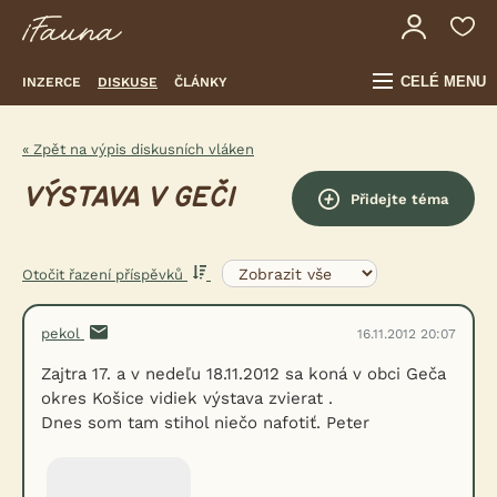
CELÉ MENU
INZERCE
DISKUSE
ČLÁNKY
« Zpět na výpis diskusních vláken
VÝSTAVA V GEČI
Přidejte téma
Otočit řazení příspěvků
pekol
16.11.2012 20:07
Zajtra 17. a v nedeľu 18.11.2012 sa koná v obci Geča
okres Košice vidiek výstava zvierat .
Dnes som tam stihol niečo nafotiť. Peter