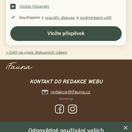
Vložte fotografii
Souhlasím s
a
pravidly diskuse
podmínkami užití
« Zpět na výpis diskusních vláken
KONTAKT DO REDAKCE WEBU
redakce@ifauna.cz
nonstop
×
DOMOVSKÁ STRÁNKA
Odpovědné používání vašich