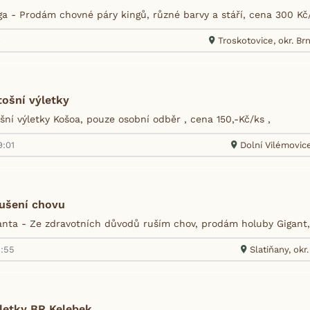
a - Prodám chovné páry kingů, různé barvy a stáří, cena 300 Kč/
6
Troskotovice, okr. B
tošní výletky
ní výletky Košoa, pouze osobní odběr , cena 150,-Kč/ks ,
9:01
Dolní Vilémovice
rušení chovu
nta - Ze zdravotních důvodů ruším chov, prodám holuby Gigant
3:55
Slatiňany, okr
letky BR Kelebek