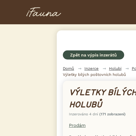
Zpět na výpis inzerátů
Domů
Inzerce
Holubi
Po
Výletky bílých poštovních holubů
VÝLETKY BÍLÝC
HOLUBŮ
Inzerováno 4 dní
(171 zobrazení)
Prodám