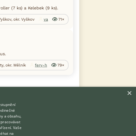
ler (7 ks) a Kelebek (9 ks).
Vyškov, okr. Vyškov
va
71×
us.
ty, okr. Mělník
fery-h
79×
×
ístupnění
Hledáte zvířecího kamaráda?
jedinečné
Zdarma vám poradí
my a obsahu,
VETERINÁŘ ONLINE
zpracovávat
Přihlášení
ařízení. Vaše
KONZULTOVAT S VETERINÁŘEM
léhat na
Registrace