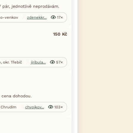
 pár, jednotlivě neprodávám.
rno-venkov
zdenekkr...
17×
150 Kč
, okr. Třebíč
jiribula...
57×
, cena dohodou.
. Chrudim
chvojkov...
103×