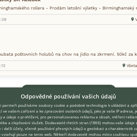
inghamského rollera - Prodám letošní výletky - Birminghamský rol
4:39
ubata poštovních holubů na chov na jídlo na zkrmení. 50kč za k
:12
Všeta
Zobrazit více inzerátů (41)
Odpovědné používání vašich údajů
i partneři používáme soubory cookie a podobné technologie k ukládání a zpř
í ve vašem zařízení a ke zpracování osobních údajů, jako je vaše IP adresa, 
ory a údaje o prohlížení, pro personalizovanou reklamu a obsah, měření rekla
lika a zlepšování služeb.
Dodavatelé třetích stran (1866)
mohou vaše údaje 
DOMOVSKÁ STRÁNKA
O nás
o i další účely, včetně používání přesných údajů o geolokaci a charakteristik z
e vztahují pouze na tento web. Někteří dodavatelé mohou místo souhlasu spo
INZERCE
Kontakt