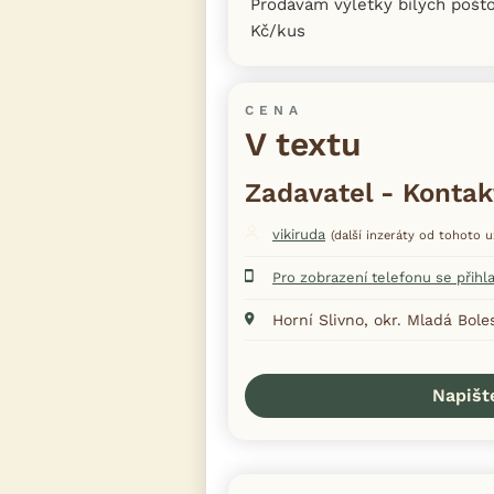
Prodávám výletky bílých pošto
Kč/kus
CENA
V textu
Zadavatel - Kontak
vikiruda
(další inzeráty od tohoto u
Pro zobrazení telefonu se přihl
Horní Slivno, okr. Mladá Bole
Napišt