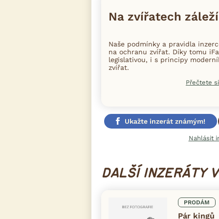
Na zvířatech záleží
Naše podmínky a pravidla inzer
na ochranu zvířat. Díky tomu iFa
legislativou, i s principy moder
zvířat.
Přečtete si
Ukažte inzerát známým!
Nahlásit i
DALŠÍ INZERÁTY 
PRODÁM
Pár kingů