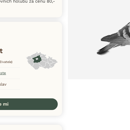
vních holubů za cenu 80,-
t
živatele)
aste
slav
e mi