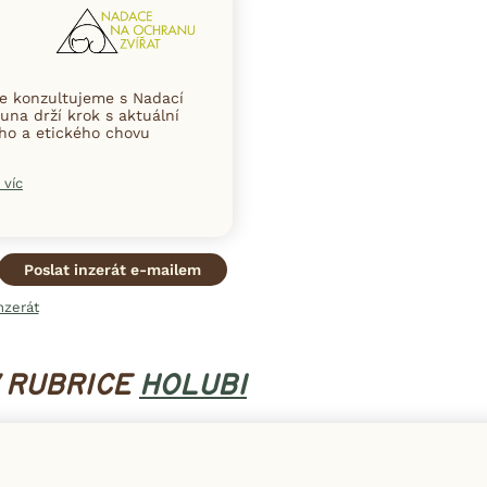
ce konzultujeme s Nadací
una drží krok s aktuální
ního a etického chovu
 víc
Poslat inzerát e-mailem
nzerát
V RUBRICE
HOLUBI