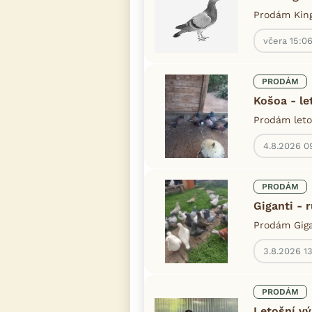
Prodám King
včera 15:0
PRODÁM
Košoa - le
Prodám letoš
4.8.2026 0
PRODÁM
Giganti - 
Prodám Giga
3.8.2026 1
PRODÁM
Letošní vý