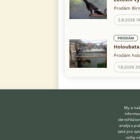
Prodám Birm
2.8.2026 1
PRODÁM
Holoubata
Prodám holo
1.8.2026 20
My a naš
informac
identifikát
analýzu pub
také pro tyt
KONTAKT DO REDAKCE
volby s
WEBU