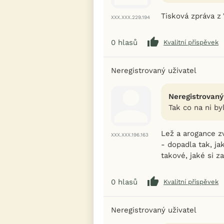
Tisková zpráva z
XXX.XXX.229.194
0
hlasů
Kvalitní příspěvek
Neregistrovaný uživatel
Neregistrovaný
Tak co na ni by
Lež a arogance zv
XXX.XXX.196.163
- dopadla tak, ja
takové, jaké si z
0
hlasů
Kvalitní příspěvek
Neregistrovaný uživatel