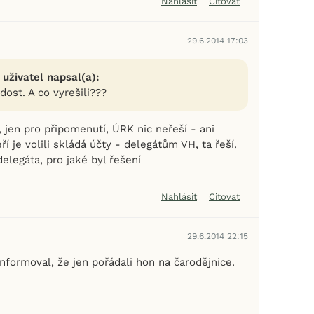
Nahlásit
Citovat
29.6.2014 17:03
 uživatel napsal(a):
dost. A co vyrešili???
ý, jen pro připomenutí, ÚRK nic neřeší - ani
í je volili skládá účty - delegátům VH, ta řeší.
elegáta, pro jaké byl řešení
Nahlásit
Citovat
29.6.2014 22:15
nformoval, že jen pořádali hon na čarodějnice.