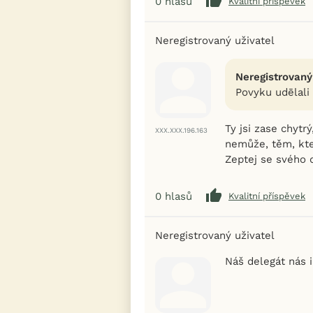
0
hlasů
Kvalitní příspěvek
Neregistrovaný uživatel
Neregistrovaný
Povyku udēlali 
Ty jsi zase chytr
XXX.XXX.196.163
nemůže, těm, kteř
Zeptej se svého d
0
hlasů
Kvalitní příspěvek
Neregistrovaný uživatel
Náš delegát nás i