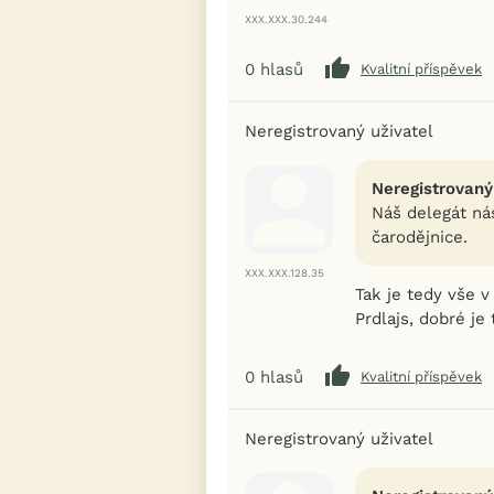
XXX.XXX.30.244
0
hlasů
Kvalitní příspěvek
Neregistrovaný uživatel
Neregistrovaný
Náš delegát nás
čarodějnice.
XXX.XXX.128.35
Tak je tedy vše 
Prdlajs, dobré je 
0
hlasů
Kvalitní příspěvek
Neregistrovaný uživatel