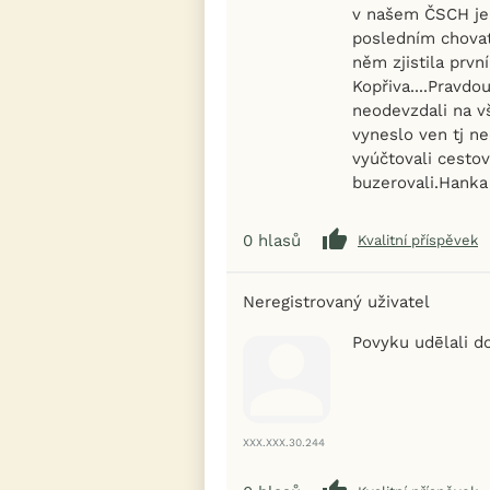
v našem ČSCH je 
posledním chovate
něm zjistila prvn
Kopřiva....Pravdo
neodevzdali na vš
vyneslo ven tj ne
vyúčtovali cestov
buzerovali.Hanka
0
hlasů
Kvalitní příspěvek
Neregistrovaný uživatel
Povyku udēlali do
XXX.XXX.30.244