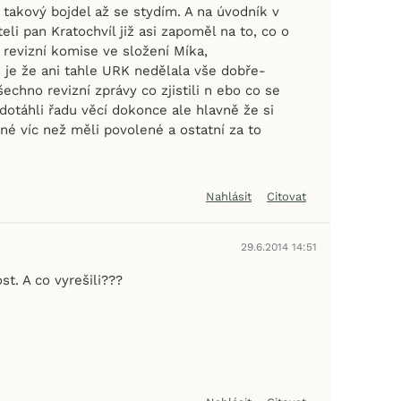
takový bojdel až se stydím. A na úvodník v
li pan Kratochvíl již asi zapoměl na to, co o
í revizní komise ve složení Míka,
u je že ani tahle URK nedělala vše dobře-
echno revizní zprávy co zjistili n ebo co se
dotáhli řadu věcí dokonce ale hlavně že si
né víc než měli povolené a ostatní za to
Nahlásit
Citovat
29.6.2014 14:51
st. A co vyrešili???