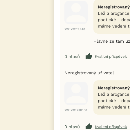
Neregistrovaný
Lež a arogance 
poetické - dopa
máme vedení ta
XXX.XXX.17.240
Hlavne ze tam uz 
0
hlasů
Kvalitní příspěvek
Neregistrovaný uživatel
Neregistrovaný
Lež a arogance 
poetické - dopa
máme vedení ta
XXX.XXX.230.156
0
hlasů
Kvalitní příspěvek