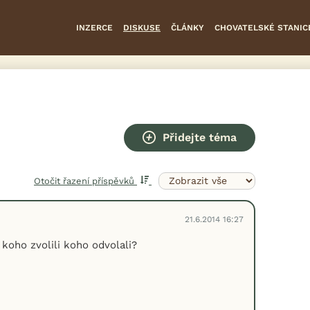
INZERCE
DISKUSE
ČLÁNKY
CHOVATELSKÉ STANIC
Přidejte téma
Otočit řazení příspěvků
21.6.2014 16:27
 koho zvolili koho odvolali?