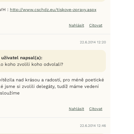
 VH :
http://www.cschdz.eu/tiskove-zpravy.aspx
Nahlásit
Citovat
22.6.2014 12:20
 uživatel napsal(a):
lo koho zvolili koho odvolali?
ítězila nad krásou a radostí, pro méně poetické
ké jsme si zvolili delegáty, tudíž máme vedení
asloužíme
Nahlásit
Citovat
22.6.2014 12:46