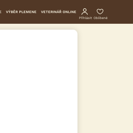
E
VÝBĚR PLEMENE
VETERINÁŘ ONLINE
Přihlásit
Oblíbené