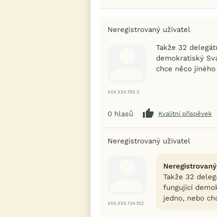
Neregistrovaný uživatel
Takže 32 delegát
demokratiský Sva
chce něco jiného
XXX.XXX.155.2
0
hlasů
Kvalitní příspěvek
Neregistrovaný uživatel
Neregistrovaný
Takže 32 deleg
fungující demok
jedno, nebo ch
XXX.XXX.134.152