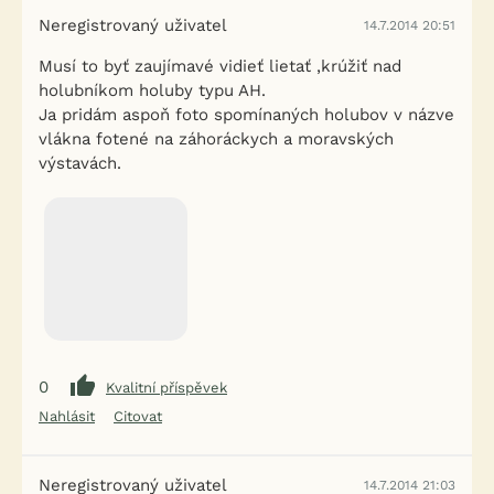
Neregistrovaný uživatel
14.7.2014 20:51
Musí to byť zaujímavé vidieť lietať ,krúžiť nad
holubníkom holuby typu AH.
Ja pridám aspoň foto spomínaných holubov v názve
vlákna fotené na záhoráckych a moravských
výstavách.
0
Kvalitní příspěvek
Nahlásit
Citovat
Neregistrovaný uživatel
14.7.2014 21:03