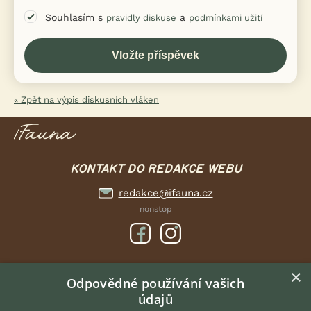
Souhlasím s
a
pravidly diskuse
podmínkami užití
« Zpět na výpis diskusních vláken
KONTAKT DO REDAKCE WEBU
redakce@ifauna.cz
nonstop
×
DOMOVSKÁ STRÁNKA
Odpovědné používání vašich
údajů
INZERCE