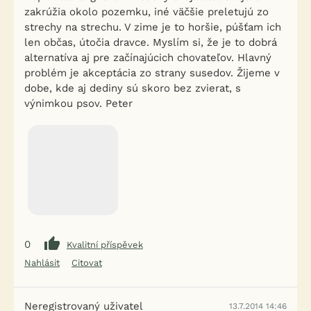
zakrúžia okolo pozemku, iné väčšie preletujú zo
strechy na strechu. V zime je to horšie, púšťam ich
len občas, útočia dravce. Myslím si, že je to dobrá
alternatíva aj pre začínajúcich chovateľov. Hlavný
problém je akceptácia zo strany susedov. Žijeme v
dobe, kde aj dediny sú skoro bez zvierat, s
výnimkou psov. Peter
0
Kvalitní příspěvek
Nahlásit
Citovat
Neregistrovaný uživatel
13.7.2014 14:46