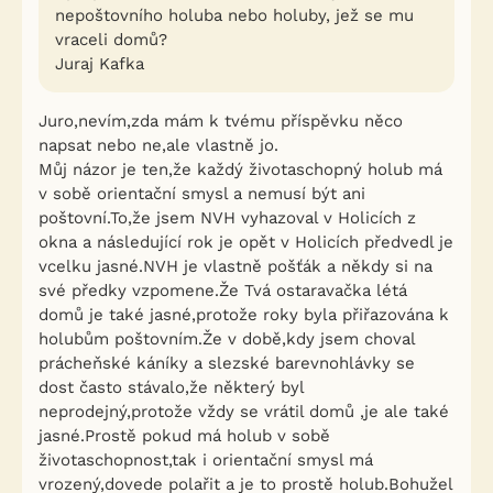
nepoštovního holuba nebo holuby, jež se mu
vraceli domů?
Juraj Kafka
Juro,nevím,zda mám k tvému příspěvku něco
napsat nebo ne,ale vlastně jo.
Můj názor je ten,že každý životaschopný holub má
v sobě orientační smysl a nemusí být ani
poštovní.To,že jsem NVH vyhazoval v Holicích z
okna a následující rok je opět v Holicích předvedl je
vcelku jasné.NVH je vlastně pošťák a někdy si na
své předky vzpomene.Že Tvá ostaravačka létá
domů je také jasné,protože roky byla přiřazována k
holubům poštovním.Že v době,kdy jsem choval
prácheňské káníky a slezské barevnohlávky se
dost často stávalo,že některý byl
neprodejný,protože vždy se vrátil domů ,je ale také
jasné.Prostě pokud má holub v sobě
životaschopnost,tak i orientační smysl má
vrozený,dovede polařit a je to prostě holub.Bohužel