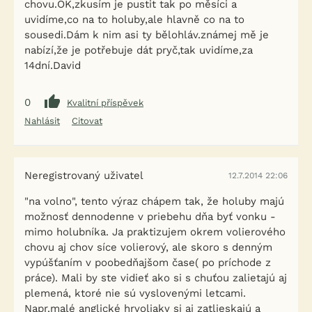
chovu.OK,zkusím je pustit tak po měsíci a
uvidíme,co na to holuby,ale hlavně co na to
sousedi.Dám k nim asi ty bělohláv.známej mě je
nabízí,že je potřebuje dát pryč,tak uvidíme,za
14dní.David
0
Kvalitní příspěvek
Nahlásit
Citovat
Neregistrovaný uživatel
12.7.2014 22:06
"na volno", tento výraz chápem tak, že holuby majú
možnosť dennodenne v priebehu dňa byť vonku -
mimo holubníka. Ja praktizujem okrem volierového
chovu aj chov síce volierový, ale skoro s denným
vypúšťaním v poobedňajšom čase( po príchode z
práce). Mali by ste vidieť ako si s chuťou zalietajú aj
plemená, ktoré nie sú vyslovenými letcami.
Napr.malé anglické hrvoliaky si aj zatlieskajú a