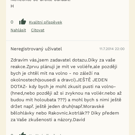
H
0
Kvalitní příspěvek
Nahlásit
Citovat
Neregistrovaný uživatel
11.7.2014 22:00
Zdravím vás,jsem zadavatel dotazu.Díky za vaše
reakce.Zprvu plánuji je mít ve voliéře,ale později
bych je chtěl mít na volno - no záleží na
okolnostech(sousedi a dravci).JEŠTĚ JEDEN
DOTAZ- kdy bych je mohl zkusit pusti na volno-
(hned,nebo později až si zvyknou na voliér.nebo až
budou mít holoubata ???) a mohl bych s nimi ještě
držet např. ještě jeden druh(např.Moravské
bělohlávky nebo Rakovnic.kotrlák?? Díky předem
za Vaše zkušenosti a názory.David