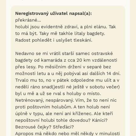
Neregistrovaný uživatel napsal(a):
překrásné...
holubi jsou evidentně zdraví, a plni elánu. Tak
to má být. Taky mě takhle lítaly bagdety.
Radost pohledět i uslyšet tleskání.
Nedavno se mi vrátil starší samec ostravské
bagdety od kamaráda z cca 20 km vzdálenosti
přes lesy. Po měsíčním držení v separé bez
možnosti letu a u něj pobýval asi dalších 14 dní.
Trvalo mu to, no v pátek odpoledne mu ulít a v
neděli ráno snad(jestli né ještě v sobotu večer)
byl u mě a už se rval s holuby o místo.
Netrénovaný, nespárovaný. Vím, že to není nic
proti poštovním holubům. A ten holub není
úplně v typu, ale není ani kříženec. Ale kteří
nepoštovní holubi tohle dovedou? Káníci?
Bezrousé čejky? Střeďáci?
Apropos má někdo nebo měl někdy v minulosti