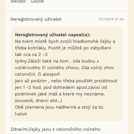
Nahlásit
Citovat
Neregistrovaný uživatel
12.7.2014 21:34
Neregistrovaný uživatel napsal(a):
Na tvém místě bych zvolil hladkonohé čejky a
třeba kotrláky. Pustit je můžeš po zabydlení
tak cca za 2 -3
týdny.Záleží také na tom , zda budou z
voliérového či volného chovu. Zda volný chov
celoroční. či alespoň
jaro až podzim , nebo třeba pouštět prolétnout
jen 1 -2 hod. pod dohledem apod.závisí od
podmínek jaké máš a které my neznáme.
(sousedi, dravci atd...)
Obě plemena jsou nádherná a stojí za to.
lupus
Zdravím,čejky jsou z celoročního volného