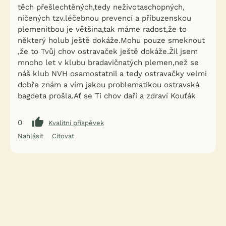
těch přešlechtěných,tedy neživotaschopných,
ničených tzv.léčebnou prevencí a příbuzenskou
plemenitbou je většina,tak máme radost,že to
některý holub ještě dokáže.Mohu pouze smeknout
,že to Tvůj chov ostravaček ještě dokáže.Žil jsem
mnoho let v klubu bradavičnatých plemen,než se
náš klub NVH osamostatnil a tedy ostravačky velmi
dobře znám a vím jakou problematikou ostravská
bagdeta prošla.Ať se Ti chov daří a zdraví Kouťák
0
Kvalitní příspěvek
Nahlásit
Citovat