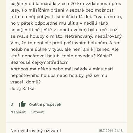
bagdety od kamaráda z cca 20 km vzdálenosti přes
lesy. Po měsíčním držení v separé bez možnosti
letu a u něj pobýval asi dalších 14 dní. Trvalo mu to,
no v pátek odpoledne mu ulít a v neděli ráno
snad(jestli né ještě v sobotu večer) byl u mě a už
se rval s holuby o místo. Netrénovaný, nespárovaný.
Vím, že to není nic proti poštovním holubům. A ten
holub není úplně v typu, ale není ani kříženec. Ale
kteří nepoštovní holubi tohle dovedou? Káníci?
Bezrousé čejky? Střeďáci?
Apropos má někdo nebo měl někdy v minulosti
nepoštovního holuba nebo holuby, jež se mu
vraceli domů?
Juraj Kafka
0
Kvalitní příspěvek
Nahlásit
Citovat
Neregistrovaný uživatel
15.7.2014 21:18