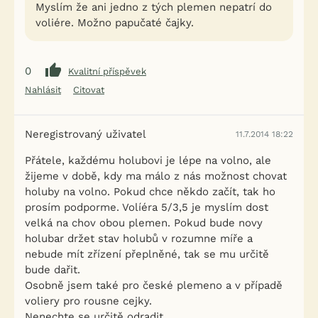
Myslím že ani jedno z tých plemen nepatrí do
voliére. Možno papučaté čajky.
0
Kvalitní příspěvek
Nahlásit
Citovat
Neregistrovaný uživatel
11.7.2014 18:22
Přátele, každému holubovi je lépe na volno, ale
žijeme v době, kdy ma málo z nás možnost chovat
holuby na volno. Pokud chce někdo začít, tak ho
prosím podporme. Volíéra 5/3,5 je myslím dost
velká na chov obou plemen. Pokud bude novy
holubar držet stav holubů v rozumne míře a
nebude mít zřízení přeplněné, tak se mu určitě
bude dařit.
Osobně jsem také pro české plemeno a v případě
voliery pro rousne cejky.
Nenechte se určitě odradit.