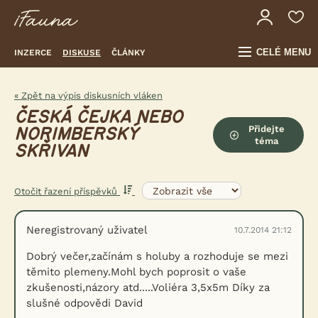
CELÉ MENU
INZERCE
DISKUSE
ČLÁNKY
« Zpět na výpis diskusních vláken
ČESKÁ ČEJKA NEBO
Přidejte
NORIMBERSKÝ
téma
SKŘIVAN
Otočit řazení příspěvků
Neregistrovaný uživatel
10.7.2014 21:12
Dobrý večer,začínám s holuby a rozhoduje se mezi
těmito plemeny.Mohl bych poprosit o vaše
zkušenosti,názory atd.....Voliéra 3,5x5m Díky za
slušné odpovědi David