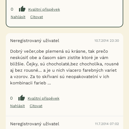
0
Kvalitní příspěvek
Nahlásit
Citovat
Neregistrovaný uživatel
10.7.2014 23:30
Dobrý večer,obe plemená sú krásne, tak prečo
neskúsiť obe a časom sám zistíte ktoré je vám
bližšie. Čejky, sú chocholaté,bez chocholíka, rousné
aj bez rousné... a je u nich viacero farebných variet
a vzorov. Za to skřivani sú neopakovatelní v ich
kombinacii farieb ...
0
Kvalitní příspěvek
Nahlásit
Citovat
Neregistrovaný uživatel
11.7.2014 07:02