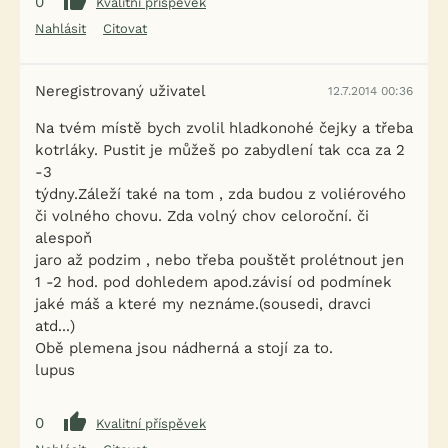
0
Kvalitní příspěvek
Nahlásit
Citovat
Neregistrovaný uživatel
12.7.2014 00:36
Na tvém místě bych zvolil hladkonohé čejky a třeba
kotrláky. Pustit je můžeš po zabydlení tak cca za 2
-3
týdny.Záleží také na tom , zda budou z voliérového
či volného chovu. Zda volný chov celoroční. či
alespoň
jaro až podzim , nebo třeba pouštět prolétnout jen
1 -2 hod. pod dohledem apod.závisí od podmínek
jaké máš a které my neznáme.(sousedi, dravci
atd...)
Obě plemena jsou nádherná a stojí za to.
lupus
0
Kvalitní příspěvek