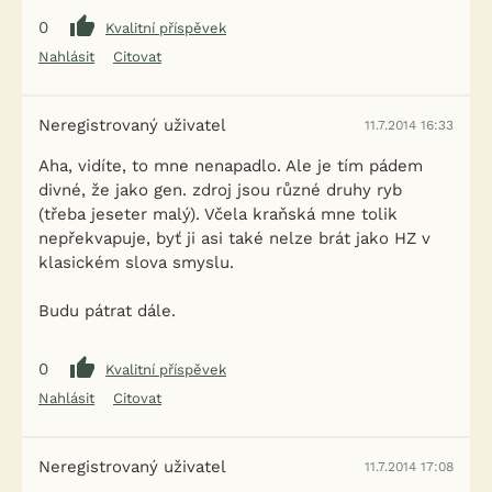
0
Kvalitní příspěvek
Nahlásit
Citovat
Neregistrovaný uživatel
11.7.2014 16:33
Aha, vidíte, to mne nenapadlo. Ale je tím pádem
divné, že jako gen. zdroj jsou různé druhy ryb
(třeba jeseter malý). Včela kraňská mne tolik
nepřekvapuje, byť ji asi také nelze brát jako HZ v
klasickém slova smyslu.
Budu pátrat dále.
0
Kvalitní příspěvek
Nahlásit
Citovat
Neregistrovaný uživatel
11.7.2014 17:08