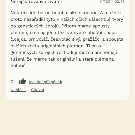
Neregistrovaný uživatel
11.7.2014 22:49
Někteří lidé berou holuba jako škodnou. A možná i
proto nezařadili tyto v našich očích ušlechtilé tvory
do genetických zdrojů. Přitom máme spousty
plemen, co mají jen stěží ve světě obdobu. např.
č.čejka, brn.voláč, čes.voláč sivý, pražáčci a spousta
dalších zcela originálních plemen. Ti co o
genetických zdrojích rozhodují možná ani nemají
tušení, že máme tak originální a stará plemena
holubů.
0
Kvalitní příspěvek
Nahlásit
Citovat