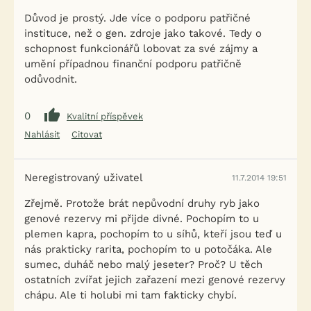
Důvod je prostý. Jde více o podporu patřičné
instituce, než o gen. zdroje jako takové. Tedy o
schopnost funkcionářů lobovat za své zájmy a
umění případnou finanční podporu patřičně
odůvodnit.
0
Kvalitní příspěvek
Nahlásit
Citovat
Neregistrovaný uživatel
11.7.2014 19:51
Zřejmě. Protože brát nepůvodní druhy ryb jako
genové rezervy mi přijde divné. Pochopím to u
plemen kapra, pochopím to u síhů, kteří jsou teď u
nás prakticky rarita, pochopím to u potočáka. Ale
sumec, duháč nebo malý jeseter? Proč? U těch
ostatních zvířat jejich zařazení mezi genové rezervy
chápu. Ale ti holubi mi tam fakticky chybí.