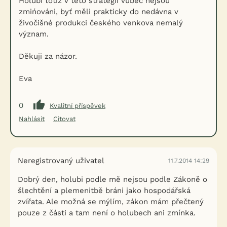
Holubi totiž v této strategii vůbec nejsou
zmińováni, byť měli prakticky do nedávna v
živočišné produkci českého venkova nemalý
význam.
Děkuji za názor.
Eva
0
Kvalitní příspěvek
Nahlásit
Citovat
Neregistrovaný uživatel
11.7.2014 14:29
Dobrý den, holubi podle mě nejsou podle Zákoně o
šlechtění a plemenitbě bráni jako hospodářská
zvířata. Ale možná se mýlím, zákon mám přečtený
pouze z části a tam není o holubech ani zmínka.