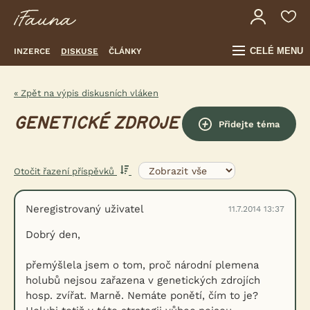
CELÉ MENU
INZERCE
DISKUSE
ČLÁNKY
« Zpět na výpis diskusních vláken
GENETICKÉ ZDROJE
Přidejte téma
Otočit řazení příspěvků
Neregistrovaný uživatel
11.7.2014 13:37
Dobrý den,
přemýšlela jsem o tom, proč národní plemena
holubů nejsou zařazena v genetických zdrojích
hosp. zvířat. Marně. Nemáte ponětí, čím to je?