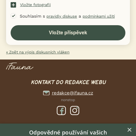
Vložte fotografii
Souhlasím s
a
pravidly diskuse
podmínkami užití
« Zpět na výpis diskusních vláken
KONTAKT DO REDAKCE WEBU
redakce@ifauna.cz
nonstop
×
DOMOVSKÁ STRÁNKA
Odpovědné používání vašich