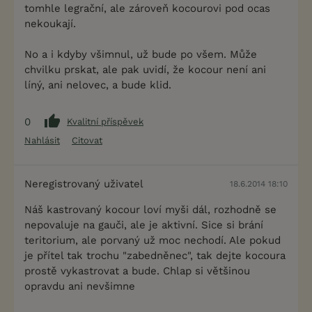
tomhle legrační, ale zároveň kocourovi pod ocas
nekoukají.
No a i kdyby všimnul, už bude po všem. Může
chvilku prskat, ale pak uvidí, že kocour není ani
líný, ani nelovec, a bude klid.
0
Kvalitní příspěvek
Nahlásit
Citovat
Neregistrovaný uživatel
18.6.2014 18:10
Náš kastrovaný kocour loví myši dál, rozhodně se
nepovaluje na gauči, ale je aktivní. Sice si brání
teritorium, ale porvaný už moc nechodí. Ale pokud
je přítel tak trochu "zabedněnec", tak dejte kocoura
prostě vykastrovat a bude. Chlap si většinou
opravdu ani nevšimne