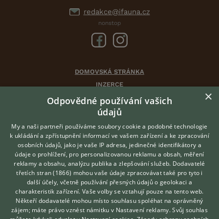
redakce@ifauna.cz
nonstop
DOMOVSKÁ STRÁNKA
INZERCE
×
DISKUSE
Odpovědné používání vašich
ČLÁNKY
údajů
CHOVATELSKÉ STANICE
My a naši partneři používáme soubory cookie a podobné technologie
ATLAS
k ukládání a zpřístupnění informací ve vašem zařízení a ke zpracování
osobních údajů, jako je vaše IP adresa, jedinečné identifikátory a
údaje o prohlížení, pro personalizovanou reklamu a obsah, měření
O nás
reklamy a obsahu, analýzu publika a zlepšování služeb.
Dodavatelé
třetích stran (1866)
mohou vaše údaje zpracovávat také pro tyto i
Kontakt
Hledáte zvířecího kamaráda?
další účely, včetně používání přesných údajů o geolokaci a
Zdarma vám poradí
Možnosti zvýraznění inzerátů
charakteristik zařízení. Vaše volby se vztahují pouze na tento web.
VETERINÁŘ ONLINE
Podmínky užití
Někteří dodavatelé mohou místo souhlasu spoléhat na oprávněný
KONZULTOVAT S
zájem; máte právo vznést námitku v
Nastavení reklamy
. Svůj souhlas
Zpracování osobních údajů
VETERINÁŘEM