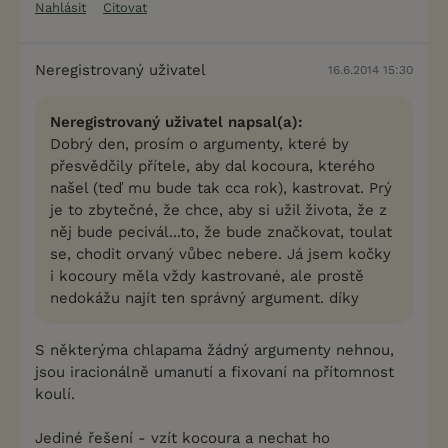
Nahlásit
Citovat
Neregistrovaný uživatel
16.6.2014 15:30
Neregistrovaný uživatel napsal(a):
Dobrý den, prosím o argumenty, které by
přesvědčily přítele, aby dal kocoura, kterého
našel (teď mu bude tak cca rok), kastrovat. Prý
je to zbytečné, že chce, aby si užil života, že z
něj bude pecivál...to, že bude značkovat, toulat
se, chodit orvaný vůbec nebere. Já jsem kočky
i kocoury měla vždy kastrované, ale prostě
nedokážu najít ten správný argument. díky
S některýma chlapama žádný argumenty nehnou,
jsou iracionálně umanutí a fixovaní na přítomnost
koulí.
Jediné řešení - vzít kocoura a nechat ho