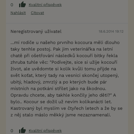
0
Kvalitní příspěvek
Nahlásit
Citovat
Neregistrovaný uživatel
18.6.2014 19:12
...mí rodiče u našeho prvního kocoura měli dlouho
taky tenhle postoj. Pak jim veterinářka na letní
chatě při ošetřování následků kocouří bitky řekla
zhruba tuhle věc: "Podívejte, sice si užije kocouří
život, ale uvědomte si kolik kvůli tomu přijde na
svět koťat, který tady na vesnici skončej utopený,
ubitý, hladový, zmrzlý a po kterých bude pár
místních na potkání střílet jako na škodnou.
Opravdu chcete, aby takhle končily jeho děti?" A
bylo.. Kocour se dožil už nevím kolikanácti let.
Kastrovaný byl myslím ve čtyřech letech a že by se
z něj stalo máslo měkký jsme nezaznamenali.
0
Kvalitní příspěvek