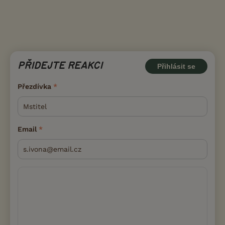
PŘIDEJTE REAKCI
Přihlásit se
Přezdívka
Email