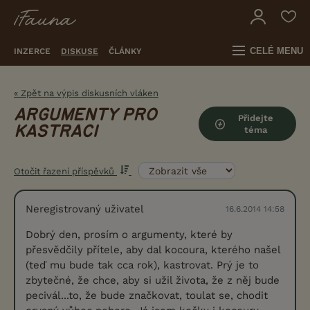
CELÉ MENU
INZERCE
DISKUSE
ČLÁNKY
« Zpět na výpis diskusních vláken
ARGUMENTY PRO
Přidejte
KASTRACI
téma
Otočit řazení příspěvků
Neregistrovaný uživatel
16.6.2014 14:58
Dobrý den, prosím o argumenty, které by
přesvědčily přítele, aby dal kocoura, kterého našel
(teď mu bude tak cca rok), kastrovat. Prý je to
zbytečné, že chce, aby si užil života, že z něj bude
pecivál...to, že bude značkovat, toulat se, chodit