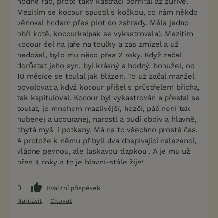
hodně rád, proto taky kastraci odmítal až zuřivě.
Mezitím se kocour spustil s kočkou, co nám někdo
věnoval hodem přes plot do zahrady. Měla jedno
obří kotě, kocourka(pak se vykastrovala). Mezitím
kocour šel na jaře na toulky a zas zmizel a už
nedošel, bylo mu něco přes 2 roky. Když začal
dorůstat jeho syn, byl krásný a hodný, bohužel, od
10 měsíce se toulal jak blázen. To už začal manžel
povolovat a když kocour přišel s průstřelem břicha,
tak kapituloval. Kocour byl vykastrován a přestal se
toulat, je mnohem mazlivější, hezčí, páč není tak
hubenej a ucouranej, narostl a budí obdiv a hlavně,
chytá myši i potkany. Má na to všechno prostě čas.
A protože k němu přibyli dva dospívající nalezenci,
vládne pevnou, ale laskavou tlapkou . A je mu už
přes 4 roky a to je hlavní-stále žije!
0
Kvalitní příspěvek
Nahlásit
Citovat