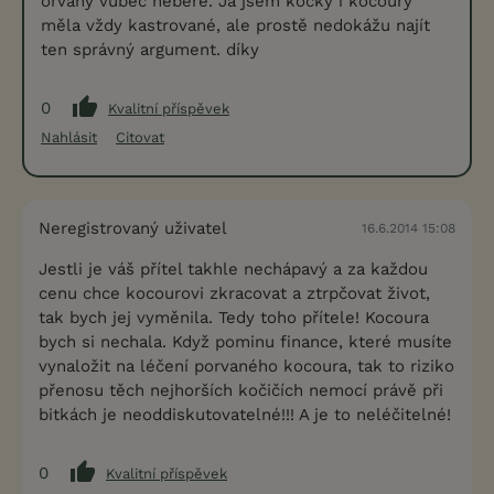
orvaný vůbec nebere. Já jsem kočky i kocoury
měla vždy kastrované, ale prostě nedokážu najít
ten správný argument. díky
0
Kvalitní příspěvek
Nahlásit
Citovat
Neregistrovaný uživatel
16.6.2014 15:08
Jestli je váš přítel takhle nechápavý a za každou
cenu chce kocourovi zkracovat a ztrpčovat život,
tak bych jej vyměnila. Tedy toho přítele! Kocoura
bych si nechala. Když pominu finance, které musíte
vynaložit na léčení porvaného kocoura, tak to riziko
přenosu těch nejhorších kočičích nemocí právě při
bitkách je neoddiskutovatelné!!! A je to neléčitelné!
0
Kvalitní příspěvek