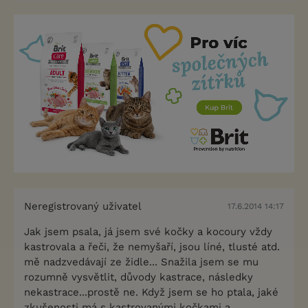
Neregistrovaný uživatel
17.6.2014 14:17
Jak jsem psala, já jsem své kočky a kocoury vždy
kastrovala a řeči, že nemyšaří, jsou líné, tlusté atd.
mě nadzvedávají ze židle... Snažila jsem se mu
rozumně vysvětlit, důvody kastrace, následky
nekastrace...prostě ne. Když jsem se ho ptala, jaké
zkušenosti má s kastrovanými kočkami a