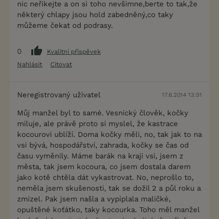
nic neřikejte a on si toho nevšimne,berte to tak,že
některý chlapy jsou hold zabedněný,co taky
můžeme čekat od podrasy.
0
Kvalitní příspěvek
Nahlásit
Citovat
Neregistrovaný uživatel
17.6.2014 13:51
Můj manžel byl to samé. Vesnický člověk, kočky
miluje, ale právě proto si myslel, že kastrace
kocourovi ublíží. Doma kočky měli, no, tak jak to na
vsi bývá, hospodářství, zahrada, kočky se čas od
času vyměnily. Máme barák na kraji vsi, jsem z
města, tak jsem kocoura, co jsem dostala darem
jako kotě chtěla dát vykastrovat. No, neprošlo to,
neměla jsem skušenosti, tak se dožil 2 a půl roku a
zmizel. Pak jsem našla a vypiplala maličké,
opuštěné koťátko, taky kocourka. Toho měl manžel