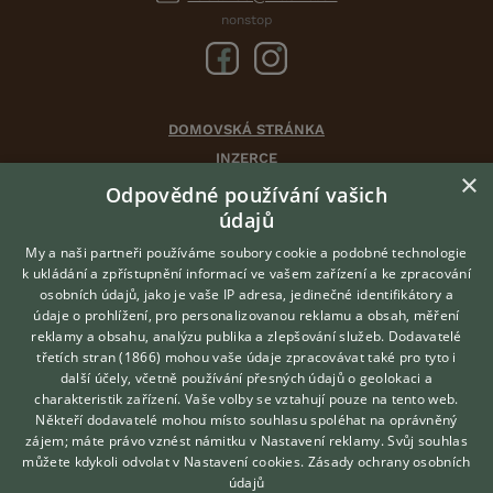
nonstop
DOMOVSKÁ STRÁNKA
INZERCE
×
DISKUSE
Odpovědné používání vašich
ČLÁNKY
údajů
CHOVATELSKÉ STANICE
My a naši partneři používáme soubory cookie a podobné technologie
ATLAS
k ukládání a zpřístupnění informací ve vašem zařízení a ke zpracování
osobních údajů, jako je vaše IP adresa, jedinečné identifikátory a
údaje o prohlížení, pro personalizovanou reklamu a obsah, měření
O nás
reklamy a obsahu, analýzu publika a zlepšování služeb.
Dodavatelé
třetích stran (1866)
mohou vaše údaje zpracovávat také pro tyto i
Kontakt
Hledáte zvířecího kamaráda?
další účely, včetně používání přesných údajů o geolokaci a
Zdarma vám poradí
Možnosti zvýraznění inzerátů
charakteristik zařízení. Vaše volby se vztahují pouze na tento web.
VETERINÁŘ ONLINE
Podmínky užití
Někteří dodavatelé mohou místo souhlasu spoléhat na oprávněný
KONZULTOVAT S
zájem; máte právo vznést námitku v
Nastavení reklamy
. Svůj souhlas
Zpracování osobních údajů
VETERINÁŘEM
můžete kdykoli odvolat v
Nastavení cookies
.
Zásady ochrany osobních
údajů