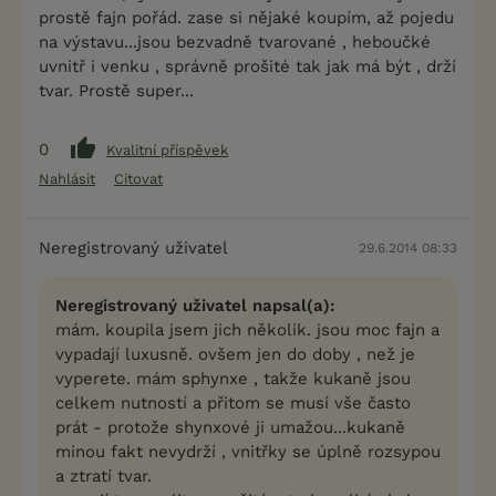
prostě fajn pořád. zase si nějaké koupím, až pojedu
na výstavu...jsou bezvadně tvarované , heboučké
uvnitř i venku , správně prošité tak jak má být , drží
tvar. Prostě super...
0
Kvalitní příspěvek
Nahlásit
Citovat
Neregistrovaný uživatel
29.6.2014 08:33
Neregistrovaný uživatel napsal(a):
mám. koupila jsem jich několik. jsou moc fajn a
vypadají luxusně. ovšem jen do doby , než je
vyperete. mám sphynxe , takže kukaně jsou
celkem nutností a přitom se musí vše často
prát - protože shynxové ji umažou...kukaně
minou fakt nevydrží , vnitřky se úplně rozsypou
a ztratí tvar.