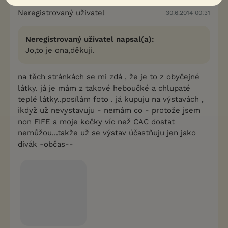
Neregistrovaný uživatel
30.6.2014 00:31
Neregistrovaný uživatel napsal(a):
Jo,to je ona,děkuji.
na těch stránkách se mi zdá , že je to z obyčejné
látky. já je mám z takové heboučké a chlupaté
teplé látky..posílám foto . já kupuju na výstavách ,
ikdyž už nevystavuju - nemám co - protože jsem
non FIFE a moje kočky víc než CAC dostat
nemůžou...takže už se výstav účastňuju jen jako
divák -občas--