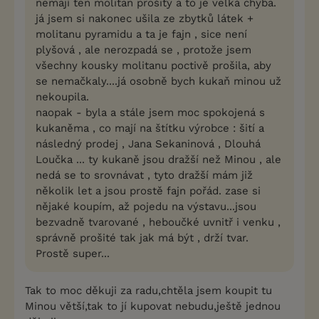
nemají ten molitan prošitý a to je velká chyba.
já jsem si nakonec ušila ze zbytků látek +
molitanu pyramidu a ta je fajn , sice není
plyšová , ale nerozpadá se , protože jsem
všechny kousky molitanu poctivě prošila, aby
se nemačkaly....já osobně bych kukaň minou už
nekoupila.
naopak - byla a stále jsem moc spokojená s
kukaněma , co mají na štítku výrobce : šití a
následný prodej , Jana Sekaninová , Dlouhá
Loučka ... ty kukaně jsou dražší než Minou , ale
nedá se to srovnávat , tyto dražší mám již
několik let a jsou prostě fajn pořád. zase si
nějaké koupím, až pojedu na výstavu...jsou
bezvadně tvarované , heboučké uvnitř i venku ,
správně prošité tak jak má být , drží tvar.
Prostě super...
Tak to moc děkuji za radu,chtěla jsem koupit tu
Minou větší,tak to jí kupovat nebudu,ještě jednou