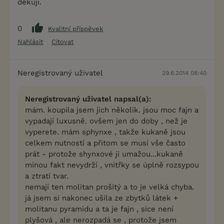
děkuji.
0
Kvalitní příspěvek
Nahlásit
Citovat
Neregistrovaný uživatel
29.6.2014 08:40
Neregistrovaný uživatel napsal(a):
mám. koupila jsem jich několik. jsou moc fajn a
vypadají luxusně. ovšem jen do doby , než je
vyperete. mám sphynxe , takže kukaně jsou
celkem nutností a přitom se musí vše často
prát - protože shynxové ji umažou...kukaně
minou fakt nevydrží , vnitřky se úplně rozsypou
a ztratí tvar.
nemají ten molitan prošitý a to je velká chyba.
já jsem si nakonec ušila ze zbytků látek +
molitanu pyramidu a ta je fajn , sice není
plyšová , ale nerozpadá se , protože jsem