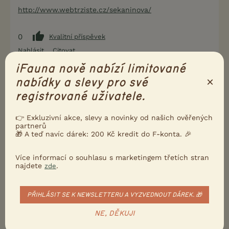
http://www.webtrziste.cz/sekaninova/
0
Kvalitní příspěvek
Nahlásit
Citovat
iFauna nově nabízí limitované
×
nabídky a slevy pro své
Neregistrovaný uživatel
29.6.2014 16:02
registrované uživatele.
Neregistrovaný uživatel napsal(a):
👉 Exkluzivní akce, slevy a novinky od našich ověřených
Není to tato?
partnerů
🎁 A teď navíc dárek: 200 Kč kredit do F-konta. 🎉
http://www.webtrziste.cz/sekaninova/
Více informací o souhlasu s marketingem třetích stran
najdete
.
zde
Jo,to je ona,děkuji.
0
PŘIHLÁSIT SE K NEWSLETTERU A VYZVEDNOUT DÁREK. 🎁
Kvalitní příspěvek
Nahlásit
Citovat
NE, DĚKUJI