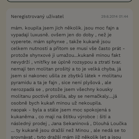
Neregistrovaný uživatel
29.6.2014 01:44
mám. koupila jsem jich několik. jsou moc fajn a
vypadají luxusně. ovšem jen do doby , než je
vyperete. mám sphynxe , takže kukaně jsou
celkem nutností a přitom se musí vše často prát -
protože shynxové ji umažou...kukaně minou fakt
nevydrží , vnitřky se úplně rozsypou a ztratí tvar.
nemají ten molitan prošitý a to je velká chyba. já
jsem si nakonec ušila ze zbytků látek + molitanu
pyramidu a ta je fajn , sice není plyšová , ale
nerozpadá se , protože jsem všechny kousky
molitanu poctivě prošila, aby se nemačkaly....já
osobně bych kukaň minou už nekoupila.
naopak - byla a stále jsem moc spokojená s
kukaněma , co mají na štítku výrobce : šití a
následný prodej , Jana Sekaninová , Dlouhá Loučka
... ty kukaně jsou dražší než Minou , ale nedá se to
srovnávat , tyto dražší mám již několik let a jsou