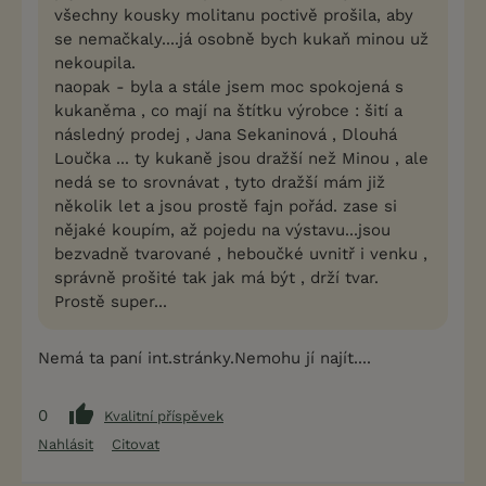
všechny kousky molitanu poctivě prošila, aby
se nemačkaly....já osobně bych kukaň minou už
nekoupila.
naopak - byla a stále jsem moc spokojená s
kukaněma , co mají na štítku výrobce : šití a
následný prodej , Jana Sekaninová , Dlouhá
Loučka ... ty kukaně jsou dražší než Minou , ale
nedá se to srovnávat , tyto dražší mám již
několik let a jsou prostě fajn pořád. zase si
nějaké koupím, až pojedu na výstavu...jsou
bezvadně tvarované , heboučké uvnitř i venku ,
správně prošité tak jak má být , drží tvar.
Prostě super...
Nemá ta paní int.stránky.Nemohu jí najít....
0
Kvalitní příspěvek
Nahlásit
Citovat