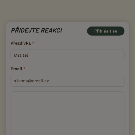
PŘIDEJTE REAKCI
Přihlásit se
Přezdívka
Email