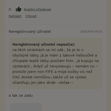
0
Kvalitní příspěvek
Nahlásit
Citovat
Neregistrovaný uživatel
30.6.2014 00:32
Neregistrovaný uživatel napsal(a):
na těch stránkách se mi zdá , že je to z
obyčejné látky. já je mám z takové heboučké a
chlupaté teplé látky..posílám foto . já kupuju na
výstavách , ikdyž už nevystavuju - nemám co -
protože jsem non FIFE a moje kočky víc než
CAC dostat nemůžou...takže už se výstav
účastňuju jen jako divák -občas--
a tak ze zadu