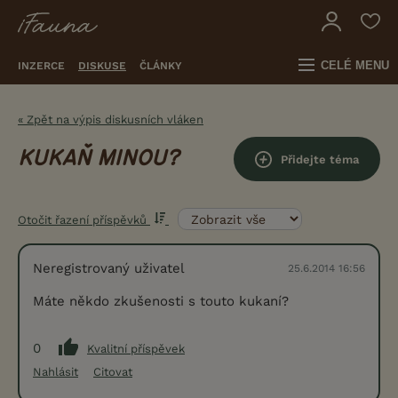
CELÉ MENU
INZERCE
DISKUSE
ČLÁNKY
« Zpět na výpis diskusních vláken
KUKAŇ MINOU?
Přidejte téma
Otočit řazení příspěvků
Neregistrovaný uživatel
25.6.2014 16:56
Máte někdo zkušenosti s touto kukaní?
0
Kvalitní příspěvek
Nahlásit
Citovat