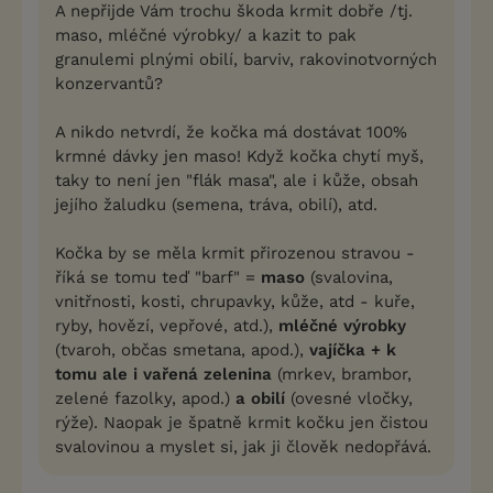
A nepřijde Vám trochu škoda krmit dobře /tj.
maso, mléčné výrobky/ a kazit to pak
granulemi plnými obilí, barviv, rakovinotvorných
konzervantů?
A nikdo netvrdí, že kočka má dostávat 100%
krmné dávky jen maso! Když kočka chytí myš,
taky to není jen "flák masa", ale i kůže, obsah
jejího žaludku (semena, tráva, obilí), atd.
Kočka by se měla krmit přirozenou stravou -
říká se tomu teď "barf" =
maso
(svalovina,
vnitřnosti, kosti, chrupavky, kůže, atd - kuře,
ryby, hovězí, vepřové, atd.),
mléčné výrobky
(tvaroh, občas smetana, apod.),
vajíčka + k
tomu ale i vařená zelenina
(mrkev, brambor,
zelené fazolky, apod.)
a obilí
(ovesné vločky,
rýže). Naopak je špatně krmit kočku jen čistou
svalovinou a myslet si, jak ji člověk nedopřává.