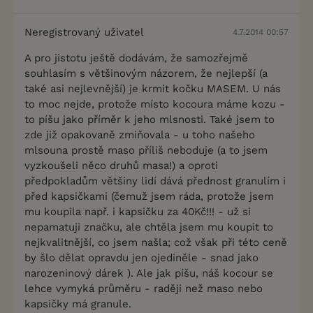
Neregistrovaný uživatel
4.7.2014 00:57
A pro jistotu ještě dodávám, že samozřejmě
souhlasím s většinovým názorem, že nejlepší (a
také asi nejlevnější) je krmit kočku MASEM. U nás
to moc nejde, protože místo kocoura máme kozu -
to píšu jako příměr k jeho mlsnosti. Také jsem to
zde již opakovaně zmiňovala - u toho našeho
mlsouna prostě maso příliš neboduje (a to jsem
vyzkoušeli něco druhů masa!) a oproti
předpokladům většiny lidí dává přednost granulím i
před kapsičkami (čemuž jsem ráda, protože jsem
mu koupila např. i kapsičku za 40Kč!!! - už si
nepamatuji značku, ale chtěla jsem mu koupit to
nejkvalitnější, co jsem našla; což však při této ceně
by šlo dělat opravdu jen ojediněle - snad jako
narozeninový dárek ). Ale jak píšu, náš kocour se
lehce vymyká průměru - raději než maso nebo
kapsičky má granule.