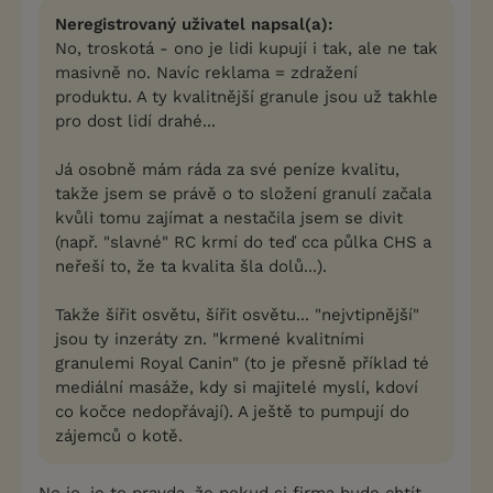
Neregistrovaný uživatel napsal(a):
No, troskotá - ono je lidi kupují i tak, ale ne tak
masivně no. Navíc reklama = zdražení
produktu. A ty kvalitnější granule jsou už takhle
pro dost lidí drahé...
Já osobně mám ráda za své peníze kvalitu,
takže jsem se právě o to složení granulí začala
kvůli tomu zajímat a nestačila jsem se divit
(např. "slavné" RC krmí do teď cca půlka CHS a
neřeší to, že ta kvalita šla dolů...).
Takže šířit osvětu, šířit osvětu... "nejvtipnější"
jsou ty inzeráty zn. "krmené kvalitními
granulemi Royal Canin" (to je přesně příklad té
mediální masáže, kdy si majitelé myslí, kdoví
co kočce nedopřávají). A ještě to pumpují do
zájemců o kotě.