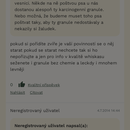
vesnici. Někde na ně poštvou psa u nás
dostanou alespoň ty karcinogenní granule.
Nebo možná, že budeme muset toho psa
poštvat taky, aby ty granule nedostávaly a
nekazily si žaludek.
pokud si pořídíte zvíře je vaší povinností se o něj
starat pokud se starat nechcete tak si ho
nepořizujte a jen pro info v kvalitě whiskasu
seženete i granule bez chemie a leckdy i mnohem
levněji
0
Kvalitní příspěvek
Nahlásit
Citovat
Neregistrovaný uživatel
4.7.2014 14:44
Neregistrovaný uživatel napsal(a):