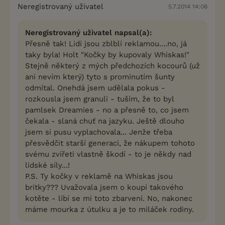
Neregistrovaný uživatel
5.7.2014 14:06
Neregistrovaný uživatel napsal(a):
Přesně tak! Lidi jsou zblblí reklamou....no, já
taky byla! Holt "Kočky by kupovaly Whiskas!"
Stejně některý z mých předchozích kocourů (už
ani nevím který) tyto s prominutím šunty
odmítal. Onehdá jsem udělala pokus -
rozkousla jsem granuli - tuším, že to byl
pamlsek Dreamies - no a přesně to, co jsem
čekala - slaná chuť na jazyku. Ještě dlouho
jsem si pusu vyplachovala... Jenže třeba
přesvědčit starší generaci, že nákupem tohoto
svému zvířeti vlastně škodí - to je někdy nad
lidské síly...!
P.S. Ty kočky v reklamě na Whiskas jsou
britky??? Uvažovala jsem o koupi takového
kotěte - líbí se mi toto zbarvení. No, nakonec
máme mourka z útulku a je to miláček rodiny.