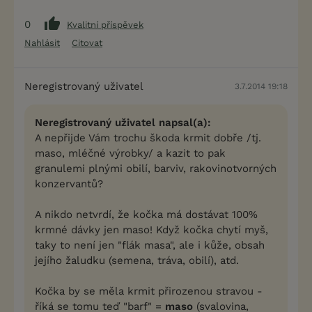
0
Kvalitní příspěvek
Nahlásit
Citovat
Neregistrovaný uživatel
3.7.2014 19:18
Neregistrovaný uživatel napsal(a):
A nepřijde Vám trochu škoda krmit dobře /tj.
maso, mléčné výrobky/ a kazit to pak
granulemi plnými obilí, barviv, rakovinotvorných
konzervantů?
A nikdo netvrdí, že kočka má dostávat 100%
krmné dávky jen maso! Když kočka chytí myš,
taky to není jen "flák masa", ale i kůže, obsah
jejího žaludku (semena, tráva, obilí), atd.
Kočka by se měla krmit přirozenou stravou -
říká se tomu teď "barf" =
maso
(svalovina,