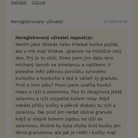
Nahlásit
Citovat
Neregistrovaný uživatel
3.7.2014 18:59
Neregistrovaný uživatel napsal(a):
Nevím jaké Wiskas nebo Kitekat kočka pojídá,
ale u mě mají Wiskas -granule na mističce celý
den. Prý je to obilí. Dnes jsem jim dala ráno
míchaný tavroh se smetanou a vajíčkem. V
poledne měli pěknou porcičku syrového
kuřecího a hovězího a teď k večeři ty granule.
Proč o tom píšu? Psovi jsem uvařila hovězí
maso s rýží a zeleninou. Pes to zblajznula ještě
zeleninu a rýži rozpatlal kolem mísy. Když
odešel přišly kočky a pěkně dlabaly tu rýži a
zeleninu. Tak proč jim nedat obilné granule
když si stejně bokem zajdou na rýži se
zeleninou. Možná by byla chyba živit kočky jen
těma granulema, ale jak je vidět i kočky mají