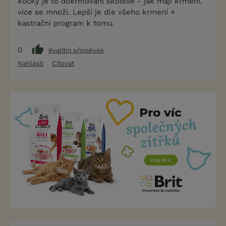
kočky je to dokrmování škodivé - jak mají krmení,
více se množí. Lepší je dle všeho krmení +
kastrační program k tomu.
0
Kvalitní příspěvek
Nahlásit
Citovat