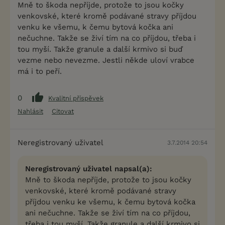
Mně to škoda nepříjde, protože to jsou kočky
venkovské, které kromě podávané stravy příjdou
venku ke všemu, k čemu bytová kočka ani
nečuchne. Takže se živí tím na co příjdou, třeba i
tou myší. Takže granule a další krmivo si buď
vezme nebo nevezme. Jestli někde uloví vrabce
má i to peří.
0
Kvalitní příspěvek
Nahlásit
Citovat
Neregistrovaný uživatel
3.7.2014 20:54
Neregistrovaný uživatel napsal(a):
Mně to škoda nepříjde, protože to jsou kočky
venkovské, které kromě podávané stravy
příjdou venku ke všemu, k čemu bytová kočka
ani nečuchne. Takže se živí tím na co příjdou,
třeba i tou myší. Takže granule a další krmivo si