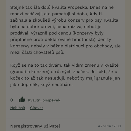
Stejně tak šla dolů kvalita Propeska. Dnes na ně
mnozí nadávají, ale pamatuji si dobu, kdy fi.
začínala a zkoušeli výrobu konzerv pro psy. Kvalita
byla na dobré úrovni, cena mizivá, neboť je
prodávali výrazně pod cenou (konzervy byly
přeplněné proti deklarované hmotnosti). Jen ty
konzervy nebyly v běžné distribuci pro obchody, ale
mezi části chovatelů psů.
Když se na to tak dívám, tak vidím změnu v kvalitě
(granulí a konzerv) u různých značek. Je fakt, že u
koček to až tak nesleduji, neboť ty mají granule jen
jako doplněk, když nestihám.
0
Kvalitní příspěvek
Nahlásit
Citovat
Neregistrovaný uživatel
4.7.2014 12:30