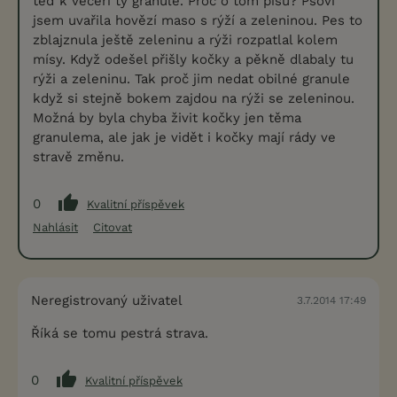
teď k večeři ty granule. Proč o tom píšu? Psovi
jsem uvařila hovězí maso s rýží a zeleninou. Pes to
zblajznula ještě zeleninu a rýži rozpatlal kolem
mísy. Když odešel přišly kočky a pěkně dlabaly tu
rýži a zeleninu. Tak proč jim nedat obilné granule
když si stejně bokem zajdou na rýži se zeleninou.
Možná by byla chyba živit kočky jen těma
granulema, ale jak je vidět i kočky mají rády ve
stravě změnu.
0
Kvalitní příspěvek
Nahlásit
Citovat
Neregistrovaný uživatel
3.7.2014 17:49
Říká se tomu pestrá strava.
0
Kvalitní příspěvek