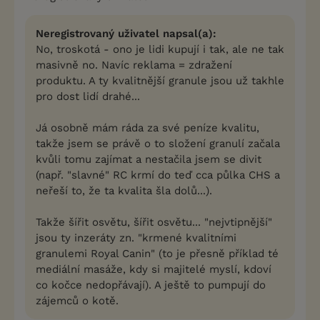
Neregistrovaný uživatel napsal(a):
No, troskotá - ono je lidi kupují i tak, ale ne tak
masivně no. Navíc reklama = zdražení
produktu. A ty kvalitnější granule jsou už takhle
pro dost lidí drahé...
Já osobně mám ráda za své peníze kvalitu,
takže jsem se právě o to složení granulí začala
kvůli tomu zajímat a nestačila jsem se divit
(např. "slavné" RC krmí do teď cca půlka CHS a
neřeší to, že ta kvalita šla dolů...).
Takže šířit osvětu, šířit osvětu... "nejvtipnější"
jsou ty inzeráty zn. "krmené kvalitními
granulemi Royal Canin" (to je přesně příklad té
mediální masáže, kdy si majitelé myslí, kdoví
co kočce nedopřávají). A ještě to pumpují do
zájemců o kotě.