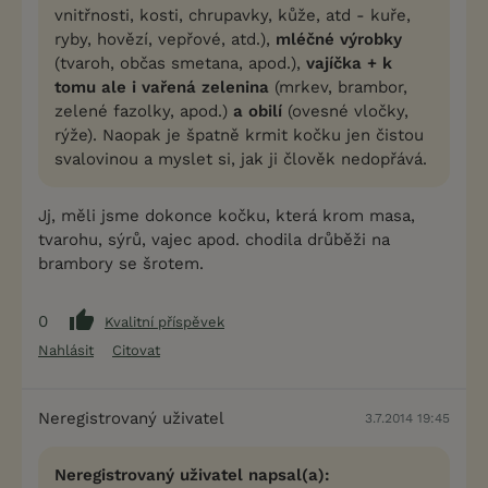
vnitřnosti, kosti, chrupavky, kůže, atd - kuře,
ryby, hovězí, vepřové, atd.),
mléčné výrobky
(tvaroh, občas smetana, apod.),
vajíčka + k
tomu ale i vařená zelenina
(mrkev, brambor,
zelené fazolky, apod.)
a obilí
(ovesné vločky,
rýže). Naopak je špatně krmit kočku jen čistou
svalovinou a myslet si, jak ji člověk nedopřává.
Jj, měli jsme dokonce kočku, která krom masa,
tvarohu, sýrů, vajec apod. chodila drůběži na
brambory se šrotem.
0
Kvalitní příspěvek
Nahlásit
Citovat
Neregistrovaný uživatel
3.7.2014 19:45
Neregistrovaný uživatel napsal(a):