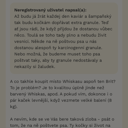
Neregistrovaný uživatel napsal(a):
Až budu já žrát každej den kaviár a šampaňský
tak budu kočkám dopřávat extra granule. Teď
ať jsou rádi, že když příjdou že dostanou vůbec
něco. Toulá se toho tady plno a nebudu živit
vesnici. Někde na ně poštvou psa u nás
dostanou alespoň ty karcinogenní granule.
Nebo možná, že budeme muset toho psa
poštvat taky, aby ty granule nedostávaly a
nekazily si žaludek.
A co takhle koupit místo Whiskasu aspoň ten Brit?
To je problém? Je to kvalitou úplně jinde než
barvený Whiskas, apod. A pokud vím, dokonce i o
pár kaček levnější, když vezmete velké balení (8
kg).
A nevím, kde se ve Vás bere taková zloba - psát o
tom, že na ně poštvete psa. Ty kočky si život na