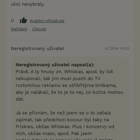
ulici nevybraly.
0
Kvalitní příspěvek
Nahlásit
Citovat
Neregistrovaný uživatel
4.7.2014 14:03
Neregistrovaný uživatel napsal(a):
Právě. A ty hnusy zn. Whiskas, apod. by lidi
nekupovali, tak jim musí pustit do TV
roztomilou reklamu se stříbřitýma britkama,
aby je nalákali, že to je to nej, co kočce mohou
dát.
Já se přiznám, že než jsem se o to začala
zajímat, tak předchozí kocour byl taky na
Friskies, občas Whiskas. Plus i konzervy od
nich, občas maso, apod. Pak jsem