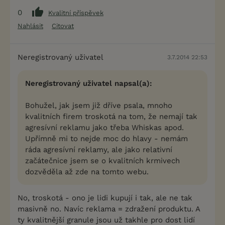
0
Kvalitní příspěvek
Nahlásit
Citovat
Neregistrovaný uživatel
3.7.2014 22:53
Neregistrovaný uživatel napsal(a):
Bohužel, jak jsem již dříve psala, mnoho
kvalitních firem troskotá na tom, že nemají tak
agresívní reklamu jako třeba Whiskas apod.
Upřímně mi to nejde moc do hlavy - nemám
ráda agresívní reklamy, ale jako relativní
začátečnice jsem se o kvalitních krmivech
dozvěděla až zde na tomto webu.
No, troskotá - ono je lidi kupují i tak, ale ne tak
masivně no. Navíc reklama = zdražení produktu. A
ty kvalitnější granule jsou už takhle pro dost lidí