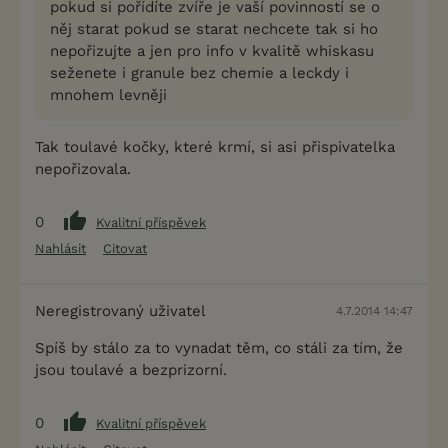
pokud si pořídíte zvíře je vaší povinností se o
něj starat pokud se starat nechcete tak si ho
nepořizujte a jen pro info v kvalitě whiskasu
seženete i granule bez chemie a leckdy i
mnohem levněji
Tak toulavé kočky, které krmí, si asi přispivatelka
nepořizovala.
0
Kvalitní příspěvek
Nahlásit
Citovat
Neregistrovaný uživatel
4.7.2014 14:47
Spíš by stálo za to vynadat těm, co stáli za tím, že
jsou toulavé a bezprizorní.
0
Kvalitní příspěvek