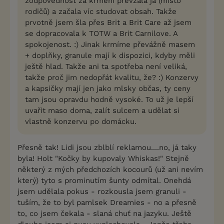
zodpovědnost za krmení převzala já (místo
rodičů) a začala víc studovat obsah. Takže
prvotně jsem šla přes Brit a Brit Care až jsem
se dopracovala k TOTW a Brit Carnilove. A
spokojenost. :) Jinak krmíme převážně masem
+ doplňky, granule mají k dispozici, kdyby měli
ještě hlad. Takže ani ta spotřeba není veliká,
takže proč jim nedopřát kvalitu, že? :) Konzervy
a kapsičky mají jen jako mlsky občas, ty ceny
tam jsou opravdu hodně vysoké. To už je lepší
uvařit maso doma, zalít sulcem a udělat si
vlastně konzervu po domácku.
Přesně tak! Lidi jsou zblblí reklamou....no, já taky
byla! Holt "Kočky by kupovaly Whiskas!" Stejně
některý z mých předchozích kocourů (už ani nevím
který) tyto s prominutím šunty odmítal. Onehdá
jsem udělala pokus - rozkousla jsem granuli -
tuším, že to byl pamlsek Dreamies - no a přesně
to, co jsem čekala - slaná chuť na jazyku. Ještě