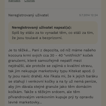
Nahlásit
Citovat
Neregistrovaný uživatel
5.7.2014 12:24
Neregistrovaný uživatel napsal(a):
Spíš by stálo za to vynadat těm, co stáli za tím,
že jsou toulavé a bezprizorní.
Je to těžké... Paní z depozita, od níž máme našeho
kocoura krmí svých cca 30 - 40 "vnitřních" koček
granulemi, které samozřejmě nepatří mezi
nejdražší, ale protože se zajímá o kvalitní stravu,
tak jim nekupuje marketovky typu Kitekat apod. (i
ty jsou navíc drahé). Ale říkala mi, že k jejich baráku
se stahují i venkovní kočky a na ty už nemá peníze,
aby jim dávala stejné granule jako těm domácím
kočkám. Takže s těžkým srdcem, ale těm
přivandrovalým venkovním kupuje prý ty opravdu
levné marketovky...