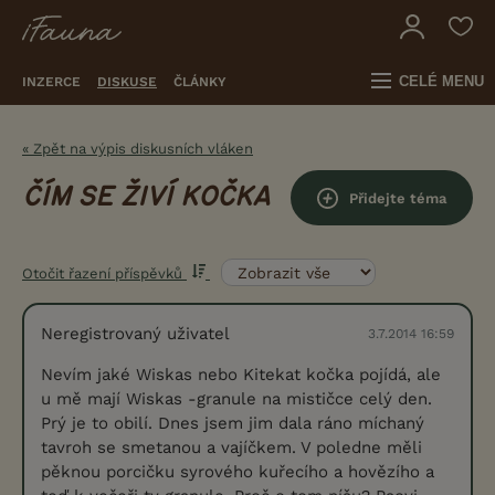
CELÉ MENU
INZERCE
DISKUSE
ČLÁNKY
« Zpět na výpis diskusních vláken
ČÍM SE ŽIVÍ KOČKA
Přidejte téma
Otočit řazení příspěvků
Neregistrovaný uživatel
3.7.2014 16:59
Nevím jaké Wiskas nebo Kitekat kočka pojídá, ale
u mě mají Wiskas -granule na mističce celý den.
Prý je to obilí. Dnes jsem jim dala ráno míchaný
tavroh se smetanou a vajíčkem. V poledne měli
pěknou porcičku syrového kuřecího a hovězího a