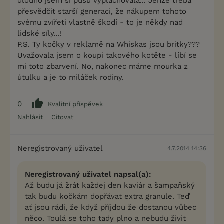
dlouho jsem si pusu vyplachovala... Jenže třeba
přesvědčit starší generaci, že nákupem tohoto
svému zvířeti vlastně škodí - to je někdy nad
lidské síly...!
P.S. Ty kočky v reklamě na Whiskas jsou britky???
Uvažovala jsem o koupi takového kotěte - líbí se
mi toto zbarvení. No, nakonec máme mourka z
útulku a je to miláček rodiny.
0
Kvalitní příspěvek
Nahlásit
Citovat
Neregistrovaný uživatel
4.7.2014 14:36
Neregistrovaný uživatel napsal(a):
Až budu já žrát každej den kaviár a šampaňský
tak budu kočkám dopřávat extra granule. Teď
ať jsou rádi, že když příjdou že dostanou vůbec
něco. Toulá se toho tady plno a nebudu živit