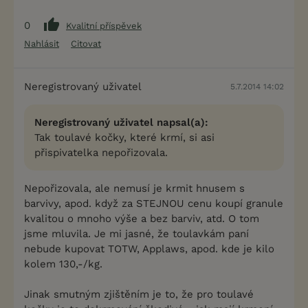
0
Kvalitní příspěvek
Nahlásit
Citovat
Neregistrovaný uživatel
5.7.2014 14:02
Neregistrovaný uživatel napsal(a):
Tak toulavé kočky, které krmí, si asi
přispivatelka nepořizovala.
Nepořizovala, ale nemusí je krmit hnusem s
barvivy, apod. když za STEJNOU cenu koupí granule
kvalitou o mnoho výše a bez barviv, atd. O tom
jsme mluvila. Je mi jasné, že toulavkám paní
nebude kupovat TOTW, Applaws, apod. kde je kilo
kolem 130,-/kg.
Jinak smutným zjištěním je to, že pro toulavé