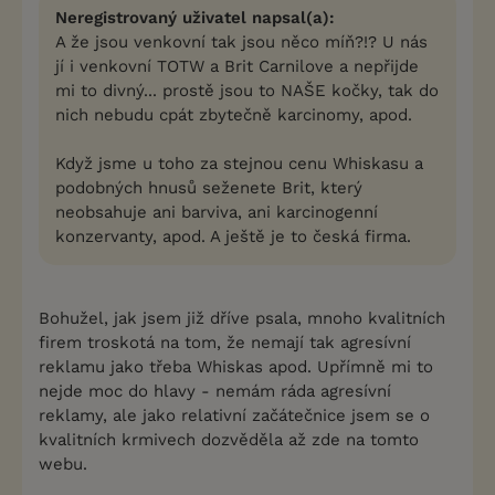
Neregistrovaný uživatel napsal(a):
A že jsou venkovní tak jsou něco míň?!? U nás
jí i venkovní TOTW a Brit Carnilove a nepřijde
mi to divný... prostě jsou to NAŠE kočky, tak do
nich nebudu cpát zbytečně karcinomy, apod.
Když jsme u toho za stejnou cenu Whiskasu a
podobných hnusů seženete Brit, který
neobsahuje ani barviva, ani karcinogenní
konzervanty, apod. A ještě je to česká firma.
Bohužel, jak jsem již dříve psala, mnoho kvalitních
firem troskotá na tom, že nemají tak agresívní
reklamu jako třeba Whiskas apod. Upřímně mi to
nejde moc do hlavy - nemám ráda agresívní
reklamy, ale jako relativní začátečnice jsem se o
kvalitních krmivech dozvěděla až zde na tomto
webu.