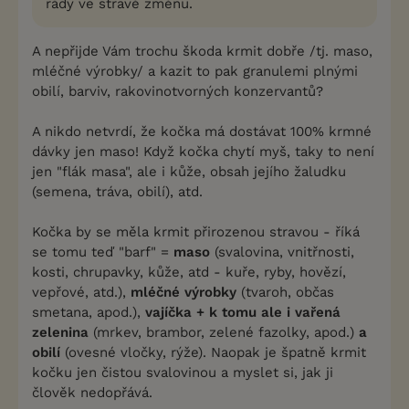
rády ve stravě změnu.
A nepřijde Vám trochu škoda krmit dobře /tj. maso,
mléčné výrobky/ a kazit to pak granulemi plnými
obilí, barviv, rakovinotvorných konzervantů?
A nikdo netvrdí, že kočka má dostávat 100% krmné
dávky jen maso! Když kočka chytí myš, taky to není
jen "flák masa", ale i kůže, obsah jejího žaludku
(semena, tráva, obilí), atd.
Kočka by se měla krmit přirozenou stravou - říká
se tomu teď "barf" =
maso
(svalovina, vnitřnosti,
kosti, chrupavky, kůže, atd - kuře, ryby, hovězí,
vepřové, atd.),
mléčné výrobky
(tvaroh, občas
smetana, apod.),
vajíčka + k tomu ale i vařená
zelenina
(mrkev, brambor, zelené fazolky, apod.)
a
obilí
(ovesné vločky, rýže). Naopak je špatně krmit
kočku jen čistou svalovinou a myslet si, jak ji
člověk nedopřává.