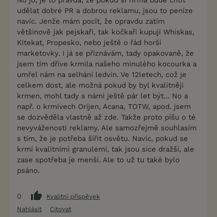
No jo, je to pravda, že pokud si firma bude chtít
udělat dobré PR a dobrou reklamu, jsou to peníze
navíc. Jenže mám pocit, že opravdu zatím
většinově jak pejskaři, tak kočkaři kupují Whiskas,
Kitekat, Propesko, nebo ještě o řád horší
marketovky. I já se přiznávám, tady opakovaně, že
jsem tím dříve krmila našeho minulého kocourka a
umřel nám na selhání ledvin. Ve 12letech, což je
celkem dost, ale možná pokud by byl kvalitněji
krmen, mohl tady s námi ještě pár let být... No a
např. o krmivech Orijen, Acana, TOTW, apod. jsem
se dozvěděla vlastně až zde. Takže proto píšu o té
nevyváženosti reklamy. Ale samozřejmě souhlasím
s tím, že je potřeba šířit osvětu. Navíc, pokud se
krmí kvalitními granulemi, tak jsou sice dražší, ale
zase spotřeba je menší. Ale to už tu také bylo
psáno.
0
Kvalitní příspěvek
Nahlásit
Citovat