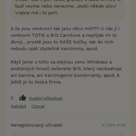
buď vezme nebo nevezme. Jestli někde uloví
vrabce má i to peří.
A že jsou venkovní tak jsou něco míň?!? U nás jí i
venkovní TOTW a Brit Carnilove a nepřijde mi to
divný... prostě jsou to NAŠE kočky, tak do nich
nebudu cpát zbytečně karcinomy, apod.
Když jsme u toho za stejnou cenu Whiskasu a
podobných hnusů seženete Brit, který neobsahuje
ani barviva, ani karcinogenní konzervanty, apod. A
ještě je to česká firma.
0
Kvalitní příspěvek
Nahlásit
Citovat
Neregistrovaný uživatel
3.7.2014 21:42