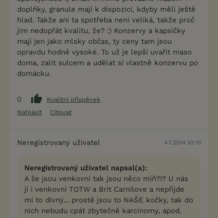
doplňky, granule mají k dispozici, kdyby měli ještě
hlad. Takže ani ta spotřeba není veliká, takže proč
jim nedopřát kvalitu, že? :) Konzervy a kapsičky
mají jen jako mlsky občas, ty ceny tam jsou
opravdu hodně vysoké. To už je lepší uvařit maso
doma, zalít sulcem a udělat si vlastně konzervu po
domácku.
0
Kvalitní příspěvek
Nahlásit
Citovat
Neregistrovaný uživatel
4.7.2014 10:10
Neregistrovaný uživatel napsal(a):
A že jsou venkovní tak jsou něco míň?!? U nás
jí i venkovní TOTW a Brit Carnilove a nepřijde
mi to divný... prostě jsou to NAŠE kočky, tak do
nich nebudu cpát zbytečně karcinomy, apod.