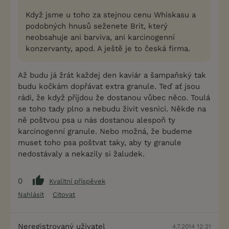
Když jsme u toho za stejnou cenu Whiskasu a
podobných hnusů seženete Brit, který
neobsahuje ani barviva, ani karcinogenní
konzervanty, apod. A ještě je to česká firma.
Až budu já žrát každej den kaviár a šampaňský tak
budu kočkám dopřávat extra granule. Teď ať jsou
rádi, že když příjdou že dostanou vůbec něco. Toulá
se toho tady plno a nebudu živit vesnici. Někde na
ně poštvou psa u nás dostanou alespoň ty
karcinogenní granule. Nebo možná, že budeme
muset toho psa poštvat taky, aby ty granule
nedostávaly a nekazily si žaludek.
0
Kvalitní příspěvek
Nahlásit
Citovat
Neregistrovaný uživatel
4.7.2014 12:21