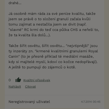
drahé...
Já osobně mám ráda za své peníze kvalitu, takže
jsem se právě o to složení granulí začala kvůli
tomu zajímat a nestačila jsem se divit (např.
"slavné" RC krmí do teď cca půlka CHS a neřeší to,
že ta kvalita šla dolů...).
Takže šířit osvětu, šířit osvětu... "nejvtipnější" jsou
ty inzeráty zn. "krmené kvalitními granulemi Royal
Canin" (to je přesně příklad té mediální masáže,
kdy si majitelé myslí, kdoví co kočce nedopřávají).
A ještě to pumpují do zájemců o kotě.
0
Kvalitní příspěvek
Nahlásit
Citovat
Neregistrovaný uživatel
4.7.2014 00:45