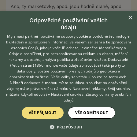
Ano, ty marketovky, apod. jsou hodně slané, apod.
- prostě, aby to kočky jedly no.
×
Odpovědné používání vašich
údajů
Dreamies si přivezla jedna kočka, co jsme kupovali
jako dospělou a když jsem viděla obsah/měla
My a naši partneři používáme soubory cookie a podobné technologie
všechny 3 "příchutě"), tak jsem se vyděsila. A pak
k ukládání a zpřístupnění informací ve vašem zařízení a ke zpracování
jsem v obchodě viděla, že za ten pytlíček chtějí
osobních údajů, jako je vaše IP adresa, jedinečné identifikátory a
30,- a brali mě mrákoty....
údaje o prohlížení, pro personalizovanou reklamu a obsah, měření
reklamy a obsahu, analýzu publika a zlepšování služeb.
Dodavatelé
třetích stran (1866)
mohou vaše údaje zpracovávat také pro tyto i
Ano, jsou to britské stříbřité tečkované a stříbřité
Hledáte zvířecího kamaráda?
další účely, včetně používání přesných údajů o geolokaci a
Zdarma vám poradí
mramorované. :) Viz např. : CHS Sirvall
http://www.si
charakteristik zařízení. Vaše volby se vztahují pouze na tento web.
VETERINÁŘ ONLINE
. Dost lidí pak i do inzerátů píše britská
rvall.cz/
Někteří dodavatelé mohou místo souhlasu spoléhat na oprávněný
whiskas (kolikrát to i komolí na wiskas, apod...).
KONZULTOVAT S
zájem; máte právo vznést námitku v
Nastavení reklamy
. Svůj souhlas
VETERINÁŘEM
můžete kdykoli odvolat v
Nastavení cookies
.
Zásady ochrany osobních
údajů
0
Kvalitní příspěvek
Nahlásit
Citovat
VŠE PŘIJMOUT
VŠE ODMÍTNOUT
PŘIZPŮSOBIT
Neregistrovaný uživatel
5.7.2014 14:16