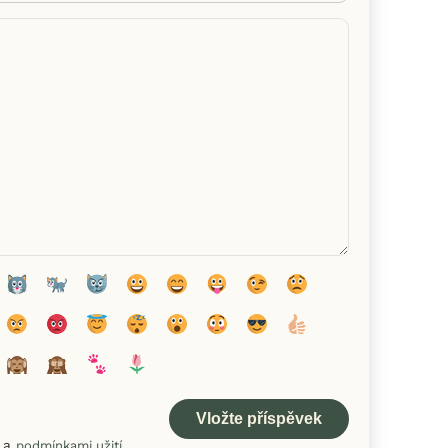
a
podmínkami užití