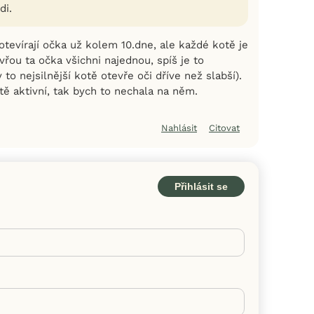
di.
tevírají očka už kolem 10.dne, ale každé kotě je
vřou ta očka všichni najednou, spíš je to
 to nejsilnější kotě otevře oči dříve než slabší).
tě aktivní, tak bych to nechala na něm.
Nahlásit
Citovat
Přihlásit se