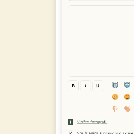
B
I
U
Vložte fotografii
Souhlasím s
pravidly diskuse