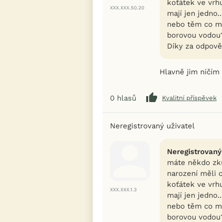
koťátek ve vrhu
XXX.XXX.50.20
mají jen jedno.
nebo těm co ma
borovou vodou
Díky za odpově
Hlavně jim ničím 
0
hlasů
Kvalitní příspěvek
Neregistrovaný uživatel
Neregistrovaný
máte někdo zku
narození měli 
koťátek ve vrhu
XXX.XXX.1.3
mají jen jedno.
nebo těm co ma
borovou vodou