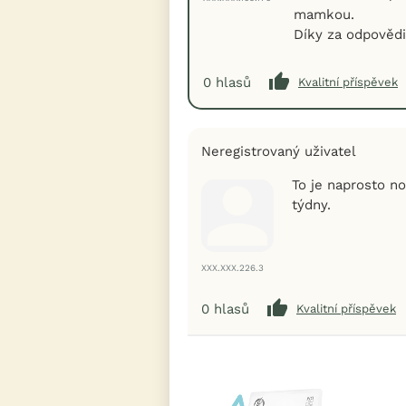
mamkou.
Díky za odpovědi
0
hlasů
Kvalitní příspěvek
Neregistrovaný uživatel
To je naprosto no
týdny.
XXX.XXX.226.3
0
hlasů
Kvalitní příspěvek