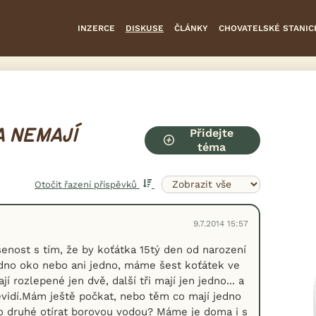
INZERCE
DISKUSE
ČLÁNKY
CHOVATELSKÉ STANIC
Přidejte
A NEMAJÍ
téma
Otočit řazení příspěvků
9.7.2014 15:57
nost s tím, že by koťátka 15tý den od narození
dno oko nebo ani jedno, máme šest koťátek ve
jí rozlepené jen dvě, další tři mají jen jedno... a
evidí.Mám ještě počkat, nebo těm co mají jedno
o druhé otírat borovou vodou? Máme je doma i s