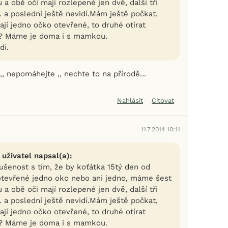
 a obě oči mají rozlepené jen dvě, další tři
.. a poslední ještě nevidí.Mám ještě počkat,
jí jedno očko otevřené, to druhé otírat
? Máme je doma i s mamkou.
di.
,, nepomáhejte ,, nechte to na přírodě...
Nahlásit
Citovat
11.7.2014 10:11
 uživatel napsal(a):
šenost s tím, že by koťátka 15tý den od
otevřené jedno oko nebo ani jedno, máme šest
 a obě oči mají rozlepené jen dvě, další tři
.. a poslední ještě nevidí.Mám ještě počkat,
jí jedno očko otevřené, to druhé otírat
? Máme je doma i s mamkou.