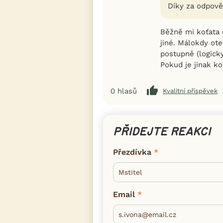
Díky za odpově
Běžně mi koťata o
jiné. Málokdy ote
postupně (logicky
Pokud je jinak ko
0
hlasů
Kvalitní příspěvek
PŘIDEJTE REAKCI
Přezdívka
Email