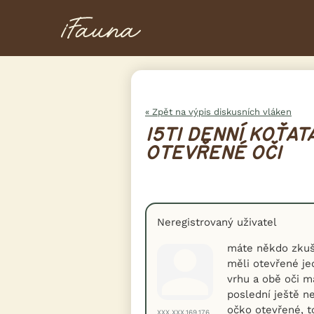
« Zpět na výpis diskusních vláken
15TI DENNÍ KOŤAT
OTEVŘENÉ OČI
Neregistrovaný uživatel
máte někdo zkuše
měli otevřené je
vrhu a obě oči ma
poslední ještě n
očko otevřené, t
XXX.XXX.169.176