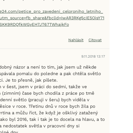
e24.com/petice_pro_zavedeni_celoroniho_letniho_
utm_source=fb_share&fbclid=IwAR3RKg5cIE5OisY71
ySKK9RDQfkWGyEH7JT67TWhajkFo
Nahlásit
Citovat
9.11.2018 13:17
obný názor a není to tím, jak jsem už někde
yspávala pomalu do poledne a pak chtěla světlo
. Je to přesně, jak píšete.
 v šest, jsem v práci do sedmi, takže ve
(zimním) čase bych chodila z práce po tmě
denní světlo (pracuji v šeru) bych viděla v
síce v roce. Třetinu dnů v roce bych žila po
vrtina a můžu říct, že když je ošklivý zatažený
ako byl 2016, tak i tak je to docela na hlavu, a to
i a nedostatek světla v pracovní dny si
olné dny.