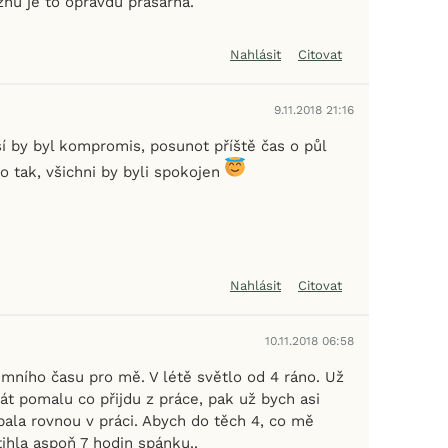
znu je to opravdu prasárna.
Nahlásit
Citovat
9.11.2018 21:16
ší by byl kompromis, posunot příště čas o půl
o tak, všichni by byli spokojen
Nahlásit
Citovat
10.11.2018 06:58
imního času pro mě. V létě světlo od 4 ráno. Už
át pomalu co přijdu z práce, pak už bych asi
ala rovnou v práci. Abych do těch 4, co mě
tihla aspoň 7 hodin spánku..