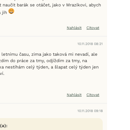
naučit barák se otáčet, jako v Mrazíkovi, abych
 jih
Nahlásit
Citovat
10.11.2018 08:21
 letnímu času, zima jako taková mi nevadí, ale
zdím do práce za tmy, odjíždím za tmy, na
ka nestíhám celý týden, a šlapat celý týden jen
ví.
Nahlásit
Citovat
10.11.2018 09:18
(a):