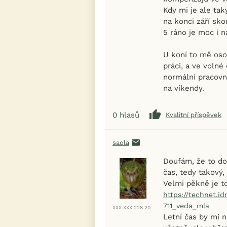
Kdy mi je ale tak
na konci září sko
5 ráno je moc i na
U koní to mě oso
práci, a ve volné
normální pracovn
na víkendy.
0
hlasů
Kvalitní příspěvek
saola
Doufám, že to do
čas, tedy takový,
Velmi pěkně je t
https://technet.i
711_veda_mla
XXX.XXX.228.20
Letní čas by mi n