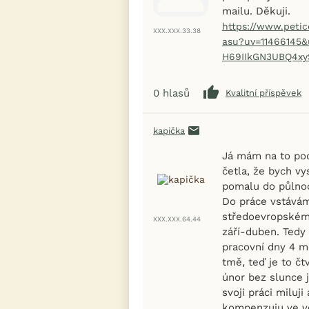
mailu. Děkuji.
https://www.petic
XXX.XXX.33.38
asu?uv=11466145&
H69IIkGN3UBQ4x
0
hlasů
Kvalitní příspěvek
kapička
Já mám na to pod
četla, že bych v
pomalu do půlnoci
Do práce vstávám
středoevropském 
XXX.XXX.64.44
září-duben. Tedy 
pracovní dny 4 mě
tmě, teď je to čt
únor bez slunce j
svoji práci miluj
kompenzuju ve v