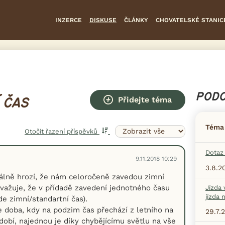
INZERCE
DISKUSE
ČLÁNKY
CHOVATELSKÉ STANIC
PODO
Přidejte téma
 ČAS
Téma
Otočit řazení příspěvků
Dotaz 
9.11.2018 10:29
3.8.2
lně hrozí, že nám celoročeně zavedou zimní
uvažuje, že v přídadě zavedení jednotného času
Jízda 
jízda 
e zimní/standartní čas).
 doba, kdy na podzim čas přechází z letního na
29.7.
obí, najednou je díky chybějícímu světlu na vše