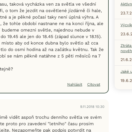
su, taková vycházka ven za světla ve všední
Aktivn
fi, o tom že jezdit na osvětlené jízdárně či hale,
23.7.
tné a je pěkné počasí taky není úplná výhra. A
, že tohle období nastnane ne na konci října, ale
Výcvik
í budeme omezni světle, najednou nebude v
23.6.
 do 19.45 ale jen do 18.45 (západ slunce v 18.15).
e, místo aby od konce dubna bylo světlo až cca
Ztráta
tlo do osmi hodina až na začátku květnu. Tak že
nové
bí se nám pěkně natáhne z 5 pěti měsíců na 7
21.6.
stejně?
Jaké u
19.6.
Nahlásit
Citovat
9.11.2018 10:30
imě vidět aspoň trochu denního světla ve svém
te proto pro zavedení "letního" času prosím
ílejte. Nezapomeňte pak podpis potvrdit na