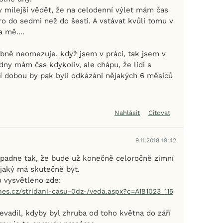
y milejší vědět, že na celodenní výlet mám čas
ro do sedmi než do šesti. A vstávat kvůli tomu v
 mě....
bně neomezuje, když jsem v práci, tak jsem v
 dny mám čas kdykoliv, ale chápu, že lidi s
í dobou by pak byli odkázáni nějakých 6 měsíců
Nahlásit
Citovat
9.11.2018 19:42
padne tak, že bude už konečně celoročně zimní
 jaký má skutečně být.
o vysvětleno zde:
dnes.cz/stridani-casu-0dz-/veda.aspx?c=A181023_115
evadil, kdyby byl zhruba od toho května do září