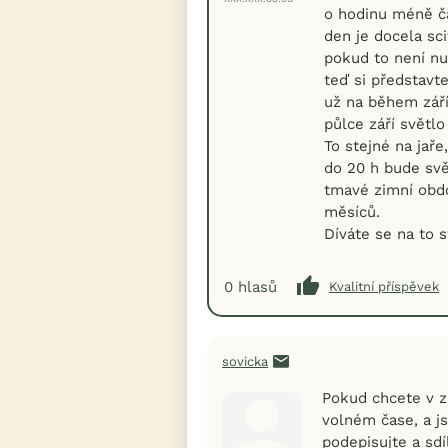
o hodinu méně ča
den je docela sci
pokud to není nu
teď si představte
už na během zář
půlce září světlo
To stejné na jař
do 20 h bude svě
tmavé zimní obdo
měsíců.
Díváte se na to 
0
hlasů
Kvalitní příspěvek
sovicka
Pokud chcete v z
volném čase, a js
podepisujte a sd