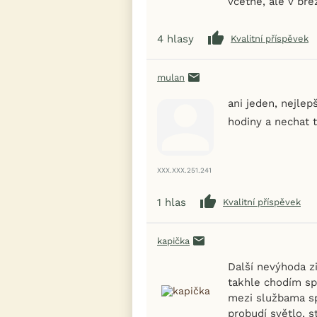
včetně, ale v bře
4
hlasy
Kvalitní příspěvek
mulan
ani jeden, nejlep
hodiny a nechat t
XXX.XXX.251.241
1
hlas
Kvalitní příspěvek
kapička
Další nevýhoda z
takhle chodím sp
mezi službama sp
probudí světlo, s