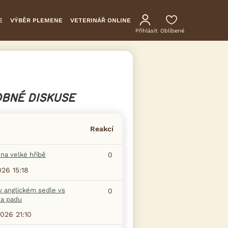
E
VÝBĚR PLEMENE
VETERINÁŘ ONLINE
Přihlásit
Oblíbené
BNÉ DISKUSE
Reakcí
na velké hříbě
0
026 15:18
v anglickém sedle vs
0
na padu
2026 21:10