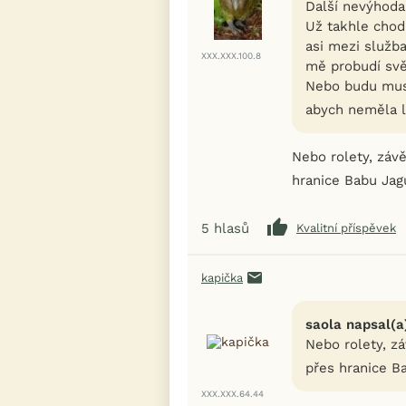
Další nevýhoda
Už takhle chod
asi mezi služb
XXX.XXX.100.8
mě probudí svět
Nebo budu muse
abych neměla l
Nebo rolety, závě
hranice Babu Ja
5
hlasů
Kvalitní příspěvek
kapička
saola napsal(a
Nebo rolety, zá
přes hranice B
XXX.XXX.64.44