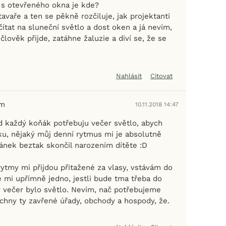
 s otevřeného okna je kde?
vaře a ten se pěkně rozčiluje, jak projektanti
ítat na sluneční světlo a dost oken a já nevím,
 člověk přijde, zatáhne žaluzie a diví se, že se
Nahlásit
Citovat
em
10.11.2018 14:47
ad každý koňák potřebuju večer světlo, abych
ku, nějaký můj denní rytmus mi je absolutně
ánek beztak skončil narozením dítěte :D
rytmy mi přijdou přitažené za vlasy, vstávám do
e mi upřímně jedno, jestli bude tma třeba do
by večer bylo světlo. Nevím, nač potřebujeme
echny ty zavřené úřady, obchody a hospody, že.