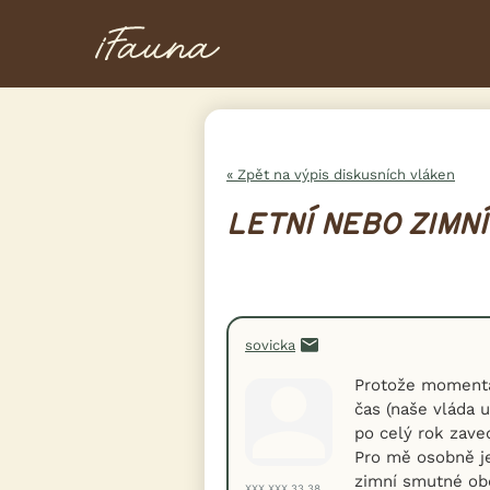
« Zpět na výpis diskusních vláken
LETNÍ NEBO ZIMNÍ
sovicka
Protože momentá
čas (naše vláda 
po celý rok zaved
Pro mě osobně je
zimní smutné obd
XXX.XXX.33.38