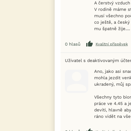
A čerstvý vzduch
V rodině máme sta
musí všechno poč
co ještě, a český
mu špatně žije....
0
hlasů
Kvalitní příspěvek
Uživatel s deaktivovaným účt
Ano, jako asi sn
mohla jezdit ven
ukradený, můj sp
Všechny tyto bio
práce ve 4.45 a j
devíti, hlavně a
ráno vidět na vš