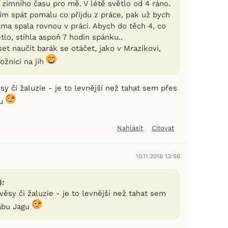
 zimního času pro mě. V létě světlo od 4 ráno.
ím spát pomalu co přijdu z práce, pak už bych
ama spala rovnou v práci. Abych do těch 4, co
lo, stihla aspoň 7 hodin spánku..
t naučit barák se otáčet, jako v Mrazíkovi,
ožnici na jih
sy či žaluzie - je to levnější než tahat sem přes
gu
Nahlásit
Citovat
10.11.2018 13:56
):
věsy či žaluzie - je to levnější než tahat sem
abu Jagu