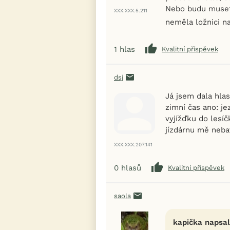
Nebo budu muset 
XXX.XXX.5.211
neměla ložnici na
1
hlas
Kvalitní příspěvek
dsj
Já jsem dala hlas
zimní čas ano: je
vyjížďku do lesíč
jízdárnu mě neba
XXX.XXX.207.141
0
hlasů
Kvalitní příspěvek
saola
kapička napsal