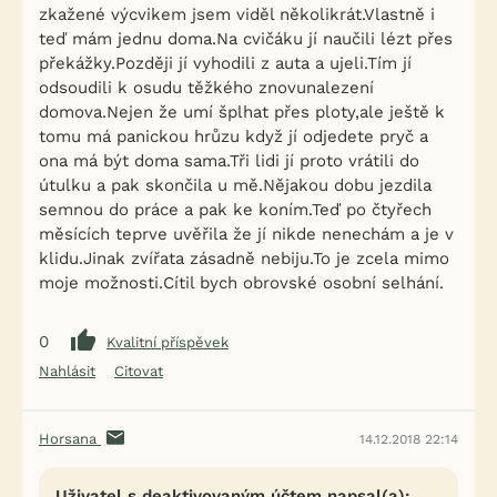
zkažené výcvikem jsem viděl několikrát.Vlastně i
teď mám jednu doma.Na cvičáku jí naučili lézt přes
překážky.Později jí vyhodili z auta a ujeli.Tím jí
odsoudili k osudu těžkého znovunalezení
domova.Nejen že umí šplhat přes ploty,ale ještě k
tomu má panickou hrůzu když jí odjedete pryč a
ona má být doma sama.Tři lidi jí proto vrátili do
útulku a pak skončila u mě.Nějakou dobu jezdila
semnou do práce a pak ke koním.Teď po čtyřech
měsících teprve uvěřila že jí nikde nenechám a je v
klidu.Jinak zvířata zásadně nebiju.To je zcela mimo
moje možnosti.Cítil bych obrovské osobní selhání.
0
Kvalitní příspěvek
Nahlásit
Citovat
Horsana
14.12.2018 22:14
Uživatel s deaktivovaným účtem napsal(a):