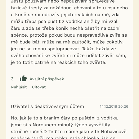
Jestli používám nebo nepoužívám spravedlivě
fyzické tresty za nežádoucí chování a to u psa nebo
u koně se mi odrazí v jejich reakcích na mě, zda
můžu třeba psa pustit z vodítka aniž by mi vzal
čáru a zda se třeba koník nechá ošetřit na zadní
spěnce, protože pokud budu nespravedlivá zvíře se
mě bude bát, může na mě zaútočit, může cokoliv,
jen ne se mnou spolupracovat. Takže každý ze
svého chování ke zvířeti si může udělat závěr sám,
je to totiž patrné na reakcích toho zvířete.
3
Kvalitní příspěvek
Nahlásit
Citovat
Uživatel s deaktivovaným účtem
14.12.2018 20:26
No, jak je to s braním čáry po puštění z vodítka
jsme si s Norounem minulý týden vysvětlily
stručně ručně:D Teď to máme jako v té Nohavicově
pohádce "a včil ma robka, rada chlopka, jak on