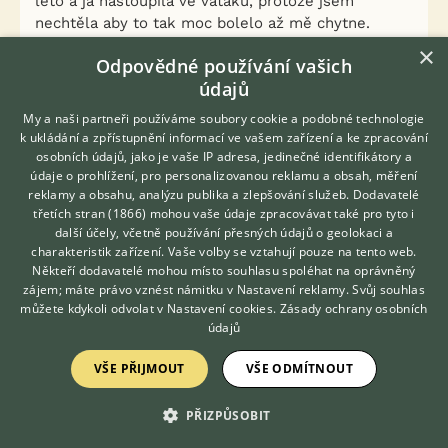
léto a já nastoupila ve vaťáku, protože jsem
nechtěla aby to tak moc bolelo až mě chytne.
Během první půlminuty na mě visela. Tak si jí vzal
×
Odpovědné používání vašich
zpátky a vysvětloval mi po čem se mám dívat, kdy
údajů
mám reagovat a jak. Zjistila jsem, že jsem
a/zoufale pomalá b/vůbec nevidím co mi kobyla
My a naši partneři používáme soubory cookie a podobné technologie
říká. Takže žádná kouzla, ale vidět a jednat v té
k ukládání a zpřístupnění informací ve vašem zařízení a ke zpracování
jediné milisekundě kdy to má význam.
osobních údajů, jako je vaše IP adresa, jedinečné identifikátory a
údaje o prohlížení, pro personalizovanou reklamu a obsah, měření
Nenahrazovat vlastní neschopnost hrubou silou a
reklamy a obsahu, analýzu publika a zlepšování služeb.
Dodavatelé
opakováním, protože pokud "jste tam" když je to
třetích stran (1866)
mohou vaše údaje zpracovávat také pro tyto i
potřeba, tak stačí se podívat a kůň ví že víte a
Hledáte zvířecího kamaráda?
další účely, včetně používání přesných údajů o geolokaci a
Zdarma vám poradí
vidíte a proč se díváte.
charakteristik zařízení. Vaše volby se vztahují pouze na tento web.
VETERINÁŘ ONLINE
Někteří dodavatelé mohou místo souhlasu spoléhat na oprávněný
KONZULTOVAT S
zájem; máte právo vznést námitku v
Nastavení reklamy
. Svůj souhlas
7
Kvalitní příspěvek
VETERINÁŘEM
můžete kdykoli odvolat v
Nastavení cookies
.
Zásady ochrany osobních
Nahlásit
Citovat
údajů
VŠE PŘIJMOUT
VŠE ODMÍTNOUT
Terven
16.12.2018 12:08
PŘIZPŮSOBIT
dsj napsal(a):