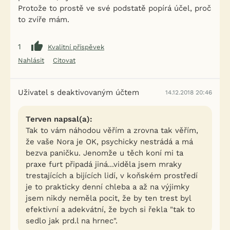
Protože to prostě ve své podstatě popírá účel, proč
to zvíře mám.
1
Kvalitní příspěvek
Nahlásit
Citovat
Uživatel s deaktivovaným účtem
14.12.2018 20:46
Terven napsal(a):
Tak to vám náhodou věřím a zrovna tak věřím,
že vaše Nora je OK, psychicky nestrádá a má
bezva paničku. Jenomže u těch koní mi ta
praxe furt připadá jiná...viděla jsem mraky
trestajících a bijících lidí, v koňském prostředí
je to prakticky denní chleba a až na výjimky
jsem nikdy neměla pocit, že by ten trest byl
efektivní a adekvátní, že bych si řekla "tak to
sedlo jak prd.l na hrnec".