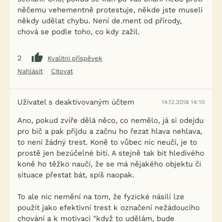
něčemu vehementně protestuje, někde jste museli
někdy udělat chybu. Není de.ment od přírody,
chová se podle toho, co kdy zažil.
2
Kvalitní příspěvek
Nahlásit
Citovat
Uživatel s deaktivovaným účtem
14.12.2018 14:10
Ano, pokud zvíře dělá něco, co nemělo, já si odejdu
pro bič a pak přijdu a začnu ho řezat hlava nehlava,
to není žádný trest. Koně to vůbec nic neučí, je to
prostě jen bezúčelné bití. A stejně tak bit hledivého
koně ho těžko naučí, že se má nějakého objektu či
situace přestat bát, spíš naopak.
To ale nic nemění na tom, že fyzické násilí lze
použít jako efektivní trest k označení nežádoucího
chování a k motivaci "když to udělám, bude