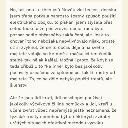
No, tak ono i u těch psů člověk vidí leccos, dneska
jsem třeba potkala naprosto špatný způsob použití
elektrického obojku, to pískání jsem slyšela přes
celou louku a že pes zrovna dostal ránu bylo
poznat podle občasného zakňučení, ale jinak to
chování toho nebožáka neovlivňovalo nijak, prostě
už si zvyknul, že se to občas děje a na svého
majitele volajícího ke mně a mačkající ten čudlík
stejně tak nějak kašlal. Možná i proto, že když se
teda přiblížil, to "ke mně" bylo bez jakékoliv
pochvaly označeno za splněné asi tak tři metry od
majitele. To, co se dělo nebylo použití trestů, ale
šílenství.
Ale že jsou lidi krutí, lidi neschopní používat
jakékoliv výcvikové či jiné pomůcky a lidi, kteří u
učení zvířat vůbec nepřemýšlí ještě neznamená, že
fyzické tresty nemohou být u některých zvířat v
určitých situacích efektivní metodou výcviku.