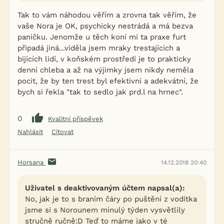
Tak to vám náhodou věřím a zrovna tak věřím, že
vaše Nora je OK, psychicky nestrádá a má bezva
paničku. Jenomže u těch koní mi ta praxe furt
připadá jiná...viděla jsem mraky trestajících a
bijících lidí, v koňském prostředí je to prakticky
denní chleba a až na výjimky jsem nikdy neměla
pocit, že by ten trest byl efektivní a adekvátní, že
bych si řekla "tak to sedlo jak prd.l na hrnec".
0
Kvalitní příspěvek
Nahlásit
Citovat
Horsana
14.12.2018 20:40
Uživatel s deaktivovaným účtem napsal(a):
No, jak je to s braním čáry po puštění z vodítka
jsme si s Norounem minulý týden vysvětlily
stručně ručně:D Teď to máme jako v té