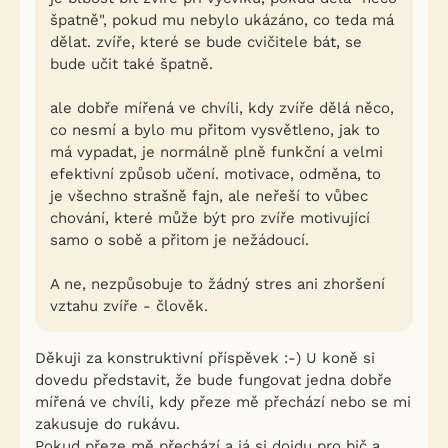
špatně", pokud mu nebylo ukázáno, co teda má
dělat. zvíře, které se bude cvičitele bát, se
bude učit také špatně.
ale dobře mířená ve chvíli, kdy zvíře dělá něco,
co nesmí a bylo mu přitom vysvětleno, jak to
má vypadat, je normálně plně funkční a velmi
efektivní způsob učení. motivace, odměna, to
je všechno strašně fajn, ale neřeší to vůbec
chování, které může být pro zvíře motivující
samo o sobě a přitom je nežádoucí.
A ne, nezpůsobuje to žádný stres ani zhoršení
vztahu zvíře - člověk.
Děkuji za konstruktivní příspěvek :-) U koně si
dovedu představit, že bude fungovat jedna dobře
mířená ve chvíli, kdy přeze mě přechází nebo se mi
zakusuje do rukávu.
Pokud přeze mě přechází a já si dojdu pro bič a