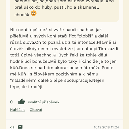
nebude piť, no,dnes som na neho zvreskla, keď
bral uško do huby, pustil ho a skamenel,
chudák
Nic není lepší než si zvíře naučit na hlas jak
píšeš.Mě u svých koní stačí říct "zlobíš" a další
různá slova.On to pozná už z té intonace.Hlavně si
člověk nikdy nesmí myslet že jsou hloupí.Tím zazdí
totiž úplně všechno.☺️ Bych řekl že tohle dělá
hodně lidí bohužel.Mě bylo taky říkáno že je to jen
kůň.Dnes se nad tím akorát pousmát můžu.Podle
mě kůň i s člověkem pozitivním a k němu
"naladěném" daleko lépe spolupracuje.Nejen
lépe,ale i raději.
0
Kvalitní příspěvek
Nahlásit
Citovat
dsj
16.12.2018 11:24