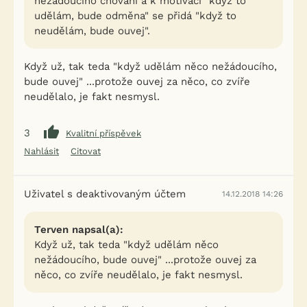
nežádoucího chování a k motivaci "když to
udělám, bude odměna" se přidá "když to
neudělám, bude ouvej".
Když už, tak teda "když udělám něco nežádoucího,
bude ouvej" ...protože ouvej za něco, co zvíře
neudělalo, je fakt nesmysl.
3
Kvalitní příspěvek
Nahlásit
Citovat
Uživatel s deaktivovaným účtem
14.12.2018 14:26
Terven napsal(a):
Když už, tak teda "když udělám něco
nežádoucího, bude ouvej" ...protože ouvej za
něco, co zvíře neudělalo, je fakt nesmysl.