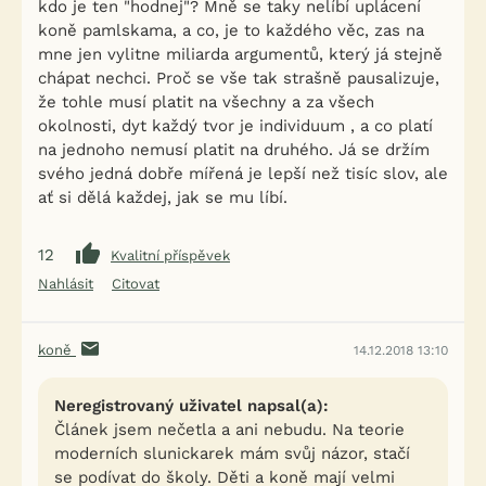
kdo je ten "hodnej"? Mně se taky nelíbí uplácení
koně pamlskama, a co, je to každého věc, zas na
mne jen vylitne miliarda argumentů, který já stejně
chápat nechci. Proč se vše tak strašně pausalizuje,
že tohle musí platit na všechny a za všech
okolnosti, dyt každý tvor je individuum , a co platí
na jednoho nemusí platit na druhého. Já se držím
svého jedná dobře mířená je lepší než tisíc slov, ale
ať si dělá každej, jak se mu líbí.
12
Kvalitní příspěvek
Nahlásit
Citovat
koně
14.12.2018 13:10
Neregistrovaný uživatel napsal(a):
Článek jsem nečetla a ani nebudu. Na teorie
moderních slunickarek mám svůj názor, stačí
se podívat do školy. Děti a koně mají velmi