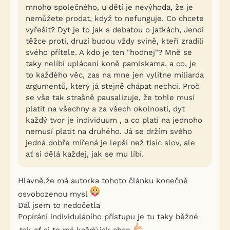
mnoho společného, u dětí je nevýhoda, že je
nemůžete prodat, když to nefunguje. Co chcete
vyřešit? Dyt je to jak s debatou o jatkách, Jendi
těžce proti, druzí budou vždy svině, kteří zradili
svého přítele. A kdo je ten "hodnej"? Mně se
taky nelíbí uplácení koně pamlskama, a co, je
to každého věc, zas na mne jen vylitne miliarda
argumentů, který já stejně chápat nechci. Proč
se vše tak strašně pausalizuje, že tohle musí
platit na všechny a za všech okolnosti, dyt
každý tvor je individuum , a co platí na jednoho
nemusí platit na druhého. Já se držím svého
jedná dobře mířená je lepší než tisíc slov, ale
ať si dělá každej, jak se mu líbí.
Hlavně,že má autorka tohoto článku konečně
osvobozenou mysl
Dál jsem to nedočetla
Popírání individuláního přístupu je tu taky běžné