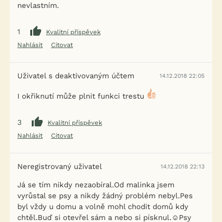
nevlastním.
1
Kvalitní příspěvek
Nahlásit
Citovat
Uživatel s deaktivovaným účtem
14.12.2018 22:05
I okřiknutí může plnit funkci trestu
3
Kvalitní příspěvek
Nahlásit
Citovat
Neregistrovaný uživatel
14.12.2018 22:13
Já se tím nikdy nezaobíral.Od malinka jsem
vyrůstal se psy a nikdy žádný problém nebyl.Pes
byl vždy u domu a volně mohl chodit domů kdy
chtěl.Buď si otevřel sám a nebo si písknul.☺️Psy