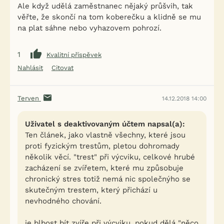
Ale když udělá zaměstnanec nějaký průšvih, tak
věřte, že skončí na tom koberečku a klidně se mu
na plat sáhne nebo vyhazovem pohrozí.
1
Kvalitní příspěvek
Nahlásit
Citovat
Terven
14.12.2018 14:00
Uživatel s deaktivovaným účtem napsal(a):
Ten článek, jako vlastně všechny, které jsou
proti fyzickým trestům, pletou dohromady
několik věcí. "trest" při výcviku, celkové hrubé
zacházení se zvířetem, které mu způsobuje
chronický stres totiž nemá nic společnýho se
skutečným trestem, který přichází u
nevhodného chování.
je blbost bít zvíře při výcviku, pokud dělá "něco