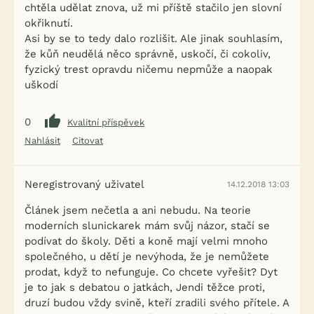
chtěla udělat znova, už mi příště stačilo jen slovní
okřiknutí.
Asi by se to tedy dalo rozlišit. Ale jinak souhlasím,
že kůň neudělá něco správně, uskočí, či cokoliv,
fyzický trest opravdu ničemu nepmůže a naopak
uškodí
0
Kvalitní příspěvek
Nahlásit
Citovat
Neregistrovaný uživatel
14.12.2018 13:03
Článek jsem nečetla a ani nebudu. Na teorie
moderních slunickarek mám svůj názor, stačí se
podívat do školy. Děti a koně mají velmi mnoho
společného, u dětí je nevýhoda, že je nemůžete
prodat, když to nefunguje. Co chcete vyřešit? Dyt
je to jak s debatou o jatkách, Jendi těžce proti,
druzí budou vždy svině, kteří zradili svého přítele. A