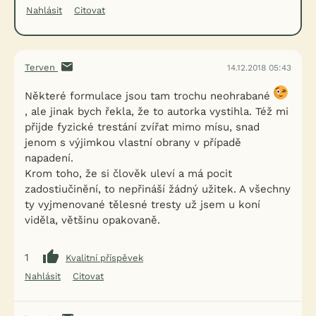
Nahlásit
Citovat
Terven
14.12.2018 05:43
Některé formulace jsou tam trochu neohrabané
, ale jinak bych řekla, že to autorka vystihla. Též mi
přijde fyzické trestání zvířat mimo mísu, snad
jenom s výjimkou vlastní obrany v případě
napadení.
Krom toho, že si člověk uleví a má pocit
zadostiučinění, to nepřináší žádný užitek. A všechny
ty vyjmenované tělesné tresty už jsem u koní
viděla, většinu opakovaně.
1
Kvalitní příspěvek
Nahlásit
Citovat