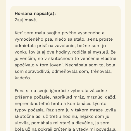
Horsana napsal(a):
Zaujímavé.
Keď som mala svojho prvého vysneného a
vymodleného psa, niečo sa stalo...Fena proste
odmietala prísť na zavolanie, bežne som ju
vonku lovila aj dve hodiny, rodičia si mysleli, že
ju venčím, no v skutočnosti to venčenie vlastne
spočívalo v tom lovení. Nechápala som to, bola
som spravodlivá, odmeňovala som, trénovala,
kadečo.
Fena si na svoje ignorácie vyberala zásadne
príšerné počasie, napríklad mráz, mrznúci dážď,
nepreniknuteľnú hmlu a kombináciu týchto
typov počasia. Raz som ju v takom mraze lovila
skutočne asi už tretiu hodinu, nejako som ju
ulovila, pomáhala mi staršia dievčina, ja som
bola už na pokraji zrútenia a vtedy mi povedala,