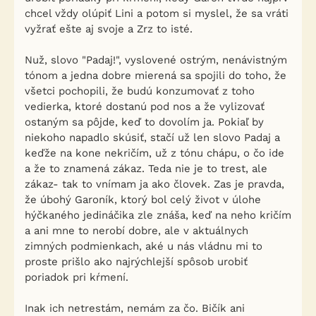
chcel vždy olúpiť Lini a potom si myslel, že sa vráti
vyžrať ešte aj svoje a Zrz to isté.
Nuž, slovo "Padaj!", vyslovené ostrým, nenávistným
tónom a jedna dobre mierená sa spojili do toho, že
všetci pochopili, že budú konzumovať z toho
vedierka, ktoré dostanú pod nos a že vylizovať
ostaným sa pôjde, keď to dovolím ja. Pokiaľ by
niekoho napadlo skúsiť, stačí už len slovo Padaj a
keďže na kone nekričím, už z tónu chápu, o čo ide
a že to znamená zákaz. Teda nie je to trest, ale
zákaz- tak to vnímam ja ako človek. Zas je pravda,
že úbohý Garoník, ktorý bol celý život v úlohe
hýčkaného jedináčika zle znáša, keď na neho kričím
a ani mne to nerobí dobre, ale v aktuálnych
zimných podmienkach, aké u nás vládnu mi to
proste prišlo ako najrýchlejší spôsob urobiť
poriadok pri kŕmení.
Inak ich netrestám, nemám za čo. Bičík ani