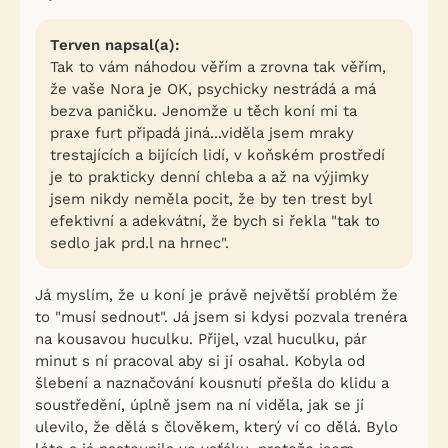
Terven napsal(a):
Tak to vám náhodou věřím a zrovna tak věřím,
že vaše Nora je OK, psychicky nestrádá a má
bezva paničku. Jenomže u těch koní mi ta
praxe furt připadá jiná...viděla jsem mraky
trestajících a bijících lidí, v koňském prostředí
je to prakticky denní chleba a až na výjimky
jsem nikdy neměla pocit, že by ten trest byl
efektivní a adekvátní, že bych si řekla "tak to
sedlo jak prd.l na hrnec".
Já myslím, že u koní je právě největší problém že
to "musí sednout". Já jsem si kdysi pozvala trenéra
na kousavou huculku. Přijel, vzal huculku, pár
minut s ní pracoval aby si jí osahal. Kobyla od
šlebení a naznačování kousnutí přešla do klidu a
soustředění, úplně jsem na ní viděla, jak se jí
ulevilo, že dělá s člověkem, který ví co dělá. Bylo