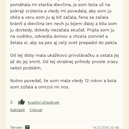
pomáhala mi staršia dievčina, ja som bola už na
pokraji zrútenia a vtedy mi povedala, aby som ju
zbila a veru som ju aj biť začala, fena sa začala
brániť a dievčina len nech ju bijem ďalej a bila som
ju dovtedy, dokedy nezačala skučať. Pripla som ju
na vodítko, odviedla domov a chcela zomrieť a
želala si, aby sa pes aj celý svet prepadol do pekla.
Od tej doby mala ukážkovú privolávačku a ostala jej
až do jej smrti. Od tej strašnej príhody proste zrazu
nebol problém.
Nutno povedať, že som mala vtedy 12 rokov a bola
som zúfalá a omrzol mi nos.
3
Kvalitní příspěvek
Nahlásit
Citovat
Terven
14.12.2018 20:46