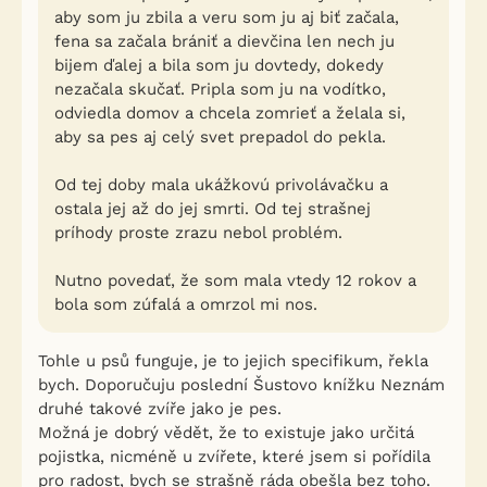
aby som ju zbila a veru som ju aj biť začala,
fena sa začala brániť a dievčina len nech ju
bijem ďalej a bila som ju dovtedy, dokedy
nezačala skučať. Pripla som ju na vodítko,
odviedla domov a chcela zomrieť a želala si,
aby sa pes aj celý svet prepadol do pekla.
Od tej doby mala ukážkovú privolávačku a
ostala jej až do jej smrti. Od tej strašnej
príhody proste zrazu nebol problém.
Nutno povedať, že som mala vtedy 12 rokov a
bola som zúfalá a omrzol mi nos.
Tohle u psů funguje, je to jejich specifikum, řekla
bych. Doporučuju poslední Šustovo knížku Neznám
druhé takové zvíře jako je pes.
Možná je dobrý vědět, že to existuje jako určitá
pojistka, nicméně u zvířete, které jsem si pořídila
pro radost, bych se strašně ráda obešla bez toho.