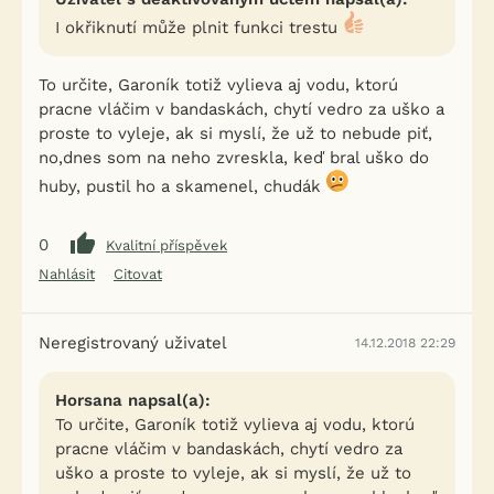
I okřiknutí může plnit funkci trestu
To určite, Garoník totiž vylieva aj vodu, ktorú
pracne vláčim v bandaskách, chytí vedro za uško a
proste to vyleje, ak si myslí, že už to nebude piť,
no,dnes som na neho zvreskla, keď bral uško do
huby, pustil ho a skamenel, chudák
0
Kvalitní příspěvek
Nahlásit
Citovat
Neregistrovaný uživatel
14.12.2018 22:29
Horsana napsal(a):
To určite, Garoník totiž vylieva aj vodu, ktorú
pracne vláčim v bandaskách, chytí vedro za
uško a proste to vyleje, ak si myslí, že už to