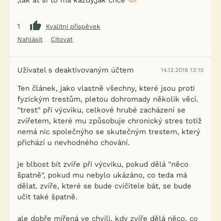
,tak ať si to má každý,jak chce
1
Kvalitní příspěvek
Nahlásit
Citovat
Uživatel s deaktivovaným účtem
14.12.2018 13:15
Ten článek, jako vlastně všechny, které jsou proti
fyzickým trestům, pletou dohromady několik věcí.
"trest" při výcviku, celkové hrubé zacházení se
zvířetem, které mu způsobuje chronický stres totiž
nemá nic společnýho se skutečným trestem, který
přichází u nevhodného chování.
je blbost bít zvíře při výcviku, pokud dělá "něco
špatně", pokud mu nebylo ukázáno, co teda má
dělat. zvíře, které se bude cvičitele bát, se bude
učit také špatně.
ale dobře mířená ve chvíli, kdy zvíře dělá něco, co