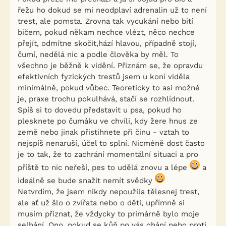
řežu ho dokud se mi neodplaví adrenalin už to není
trest, ale pomsta. Zrovna tak vycukání nebo bití
bičem, pokud někam nechce vlézt, něco nechce
přejít, odmítne skočit,hází hlavou, případně stojí,
čumí, nedělá nic a podle člověka by měl. To
všechno je běžně k vidění. Přiznám se, že opravdu
efektivních fyzických trestů jsem u koní viděla
minimálně, pokud vůbec. Teoreticky to asi možné
je, praxe trochu pokulhává, stačí se rozhlídnout.
Spíš si to dovedu představit u psa, pokud ho
plesknete po čumáku ve chvíli, kdy žere hnus ze
země nebo jinak přistihnete při činu - vztah to
nejspíš nenaruší, účel to splní. Nicméně dost často
je to tak, že to zachrání momentální situaci a pro
příště to nic neřeší, pes to udělá znovu a lépe
a
ideálně se bude snažit nemít svědky
Netvrdím, že jsem nikdy nepoužila tělesnej trest,
ale ať už šlo o zvířata nebo o děti, upřímně si
musím přiznat, že vždycky to primárně bylo moje
selhání. Ono, pokud se kůň po vás ohání nebo proti