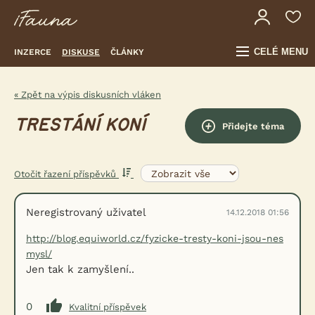
CELÉ MENU
INZERCE
DISKUSE
ČLÁNKY
« Zpět na výpis diskusních vláken
TRESTÁNÍ KONÍ
Přidejte téma
Otočit řazení příspěvků
Neregistrovaný uživatel
14.12.2018 01:56
http://blog.equiworld.cz/fyzicke-tresty-koni-jsou-nes
mysl/
Jen tak k zamyšlení..
0
Kvalitní příspěvek