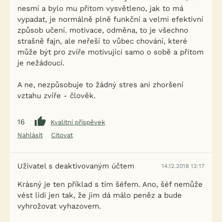
nesmí a bylo mu přitom vysvětleno, jak to má
vypadat, je normálně plně funkční a velmi efektivní
způsob učení. motivace, odměna, to je všechno
strašně fajn, ale neřeší to vůbec chování, které
může být pro zvíře motivující samo o sobě a přitom
je nežádoucí.
A ne, nezpůsobuje to žádný stres ani zhoršení
vztahu zvíře - člověk.
16
Kvalitní příspěvek
Nahlásit
Citovat
Uživatel s deaktivovaným účtem
14.12.2018 13:17
Krásný je ten příklad s tím šéfem. Ano, šéf nemůže
vést lidi jen tak, že jim dá málo peněz a bude
vyhrožovat vyhazovem.