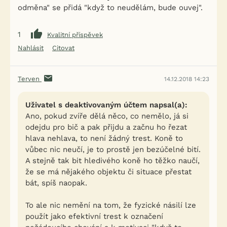
odměna" se přidá "když to neudělám, bude ouvej".
1
Kvalitní příspěvek
Nahlásit
Citovat
Terven
14.12.2018 14:23
Uživatel s deaktivovaným účtem napsal(a):
Ano, pokud zvíře dělá něco, co nemělo, já si
odejdu pro bič a pak přijdu a začnu ho řezat
hlava nehlava, to není žádný trest. Koně to
vůbec nic neučí, je to prostě jen bezúčelné bití.
A stejně tak bit hledivého koně ho těžko naučí,
že se má nějakého objektu či situace přestat
bát, spíš naopak.
To ale nic nemění na tom, že fyzické násilí lze
použít jako efektivní trest k označení