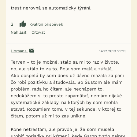
trest nerovná se automaticky týrání.
2
Kvalitní příspěvek
Nahlásit
Citovat
Horsana
14.12.2018 21:23
Terven - to je možné, stalo sa mi to raz v živote,
no, ale stálo to za to. Bola som malá a zúfalá.
Ako dospelá by som dnes už dávno mazala za pani
čo robí pozitívku a študovala. So Šustom ale mám
problém, rada ho čítam, ale nechápem to,
nedokážem si to proste zapamätať, nemám nijaké
systematické základy, na ktorých by som mohla
stavať. Rozumiem tomu v tej sekunde, v ktorej to
čítam, potom už mi to zas unikne.
Kone netrestám, ale pravda je, že som musela
urobiť poriadky pri kŕmení, kedy Garon tvrdo najprv