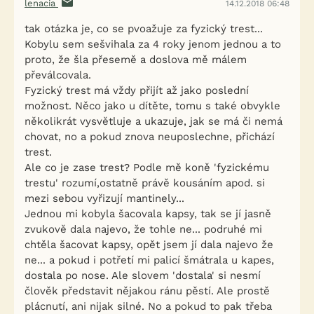
lenacia
14.12.2018 06:48
tak otázka je, co se pvoažuje za fyzický trest...
Kobylu sem sešvihala za 4 roky jenom jednou a to
proto, že šla přesemě a doslova mě málem
převálcovala.
Fyzický trest má vždy přijít až jako poslední
možnost. Něco jako u dítěte, tomu s také obvykle
několikrát vysvětluje a ukazuje, jak se má či nemá
chovat, no a pokud znova neuposlechne, přichází
trest.
Ale co je zase trest? Podle mě koně 'fyzickému
trestu' rozumí,ostatně právě kousáním apod. si
mezi sebou vyřizují mantinely...
Jednou mi kobyla šacovala kapsy, tak se jí jasně
zvukově dala najevo, že tohle ne... podruhé mi
chtěla šacovat kapsy, opět jsem jí dala najevo že
ne... a pokud i potřetí mi palicí šmátrala u kapes,
dostala po nose. Ale slovem 'dostala' si nesmí
člověk představit nějakou ránu pěstí. Ale prostě
plácnutí, ani nijak silné. No a pokud to pak třeba