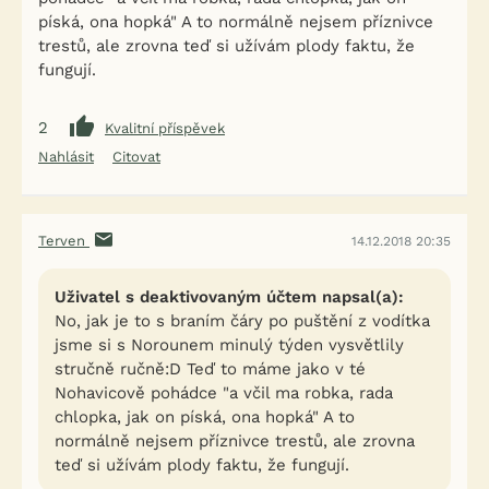
píská, ona hopká" A to normálně nejsem příznivce
trestů, ale zrovna teď si užívám plody faktu, že
fungují.
2
Kvalitní příspěvek
Nahlásit
Citovat
Terven
14.12.2018 20:35
Uživatel s deaktivovaným účtem napsal(a):
No, jak je to s braním čáry po puštění z vodítka
jsme si s Norounem minulý týden vysvětlily
stručně ručně:D Teď to máme jako v té
Nohavicově pohádce "a včil ma robka, rada
chlopka, jak on píská, ona hopká" A to
normálně nejsem příznivce trestů, ale zrovna
teď si užívám plody faktu, že fungují.