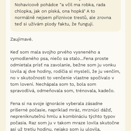
Nohavicově pohádce "a včil ma robka, rada
chlopka, jak on píská, ona hopká" A to
normálně nejsem příznivce trestů, ale zrovna
teď si užívám plody faktu, že fungují.
Zaujímavé.
Keď som mala svojho prvého vysneného a
vymodleného psa, niečo sa stalo...Fena proste
odmietala prísť na zavolanie, bežne som ju vonku
lovila aj dve hodiny, rodičia si mysleli, že ju venčím,
no v skutočnosti to venčenie vlastne spočívalo v
tom lovení. Nechápala som to, bola som
spravodlivá, odmeňovala som, trénovala, kadečo.
Fena si na svoje ignorácie vyberala zásadne
príšerné počasie, napríklad mráz, mrznúci dážď,
nepreniknuteľnú hmlu a kombináciu týchto typov
počasia. Raz som ju v takom mraze lovila skutočne
asi už tretiu hodinu, nejako som ju ulovila,