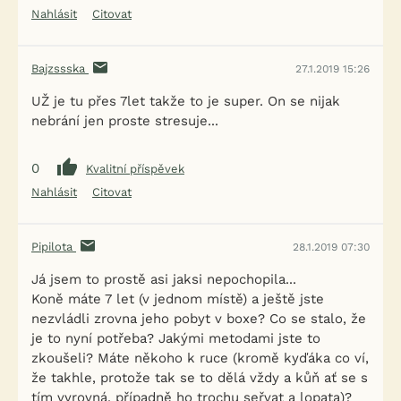
Nahlásit
Citovat
Bajzssska
27.1.2019 15:26
UŽ je tu přes 7let takže to je super. On se nijak
nebrání jen proste stresuje...
0
Kvalitní příspěvek
Nahlásit
Citovat
Pipilota
28.1.2019 07:30
Já jsem to prostě asi jaksi nepochopila...
Koně máte 7 let (v jednom místě) a ještě jste
nezvládli zrovna jeho pobyt v boxe? Co se stalo, že
je to nyní potřeba? Jakými metodami jste to
zkoušeli? Máte někoho k ruce (kromě kyďáka co ví,
že takhle, protože tak se to dělá vždy a kůň ať se s
tím vyrovná, případně ho trochu seřvat a lopata)?