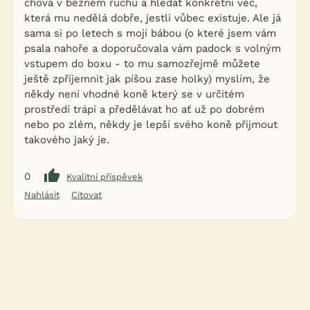
chová v běžném ruchu a hledat konkrétní věc,
která mu nedělá dobře, jestli vůbec existuje. Ale já
sama si po letech s mojí bábou (o které jsem vám
psala nahoře a doporučovala vám padock s volným
vstupem do boxu - to mu samozřejmě můžete
ještě zpříjemnit jak píšou zase holky) myslím, že
někdy není vhodné koně který se v určitém
prostředí trápí a předělávat ho ať už po dobrém
nebo po zlém, někdy je lepší svého koně přijmout
takového jaký je.
0
Kvalitní příspěvek
Nahlásit
Citovat