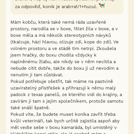
za odpověď, konik je arab+a1/1+hucul.
Mám kobču, která také nemá ráda uzavřené
prostory, narodila se v boxe, 15let žila v boxe, a v
boxe měla a má několik stereotypních návyků
(tkalcuje, hází hlavou, olizuje zdi, kope do zdí). Ve
volném prostoru a ve stádě tím netrpí. Zkoušela
jsem hračky, do boxu chodila vždycky k
naplněnému žlabu, ale nikdy se v něm necítila a
nebude cítit dobře, takže do boxu jí už nevodím a
nenutím jí tam zůstávat.
Pokud potřebuje ošetřit, tak máme na pastvině
uzaviratelný přístřešek a přihrazuji k němu malý
padock z texas panelů, ze kterého vidí do krajiny, a
zavírám jí tam s jejím společníkem, protože samotu
také snáší špatně.
Pokud víte, že budete muset koníka zavřít třeba
kvůli veterináři, tak bych určitě zajistila aspoň aby
měl vedle sebe v boxu kamaráda, byl umístěný v