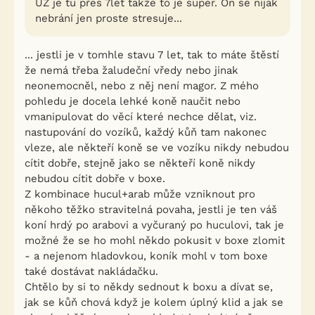
UŽ je tu přes 7let takže to je super. On se nijak
nebrání jen proste stresuje...
... jestli je v tomhle stavu 7 let, tak to máte štěstí
že nemá třeba žaludeční vředy nebo jinak
neonemocněl, nebo z něj není magor. Z mého
pohledu je docela lehké koně naučit nebo
vmanipulovat do věcí které nechce dělat, viz.
nastupování do vozíků, každý kůň tam nakonec
vleze, ale někteří koně se ve vozíku nikdy nebudou
cítit dobře, stejně jako se někteří koně nikdy
nebudou cítit dobře v boxe.
Z kombinace hucul+arab může vzniknout pro
někoho těžko stravitelná povaha, jestli je ten váš
koní hrdý po arabovi a vyčuraný po huculovi, tak je
možné že se ho mohl někdo pokusit v boxe zlomit
- a nejenom hladovkou, koník mohl v tom boxe
také dostávat nakládačku.
Chtělo by si to někdy sednout k boxu a dívat se,
jak se kůň chová když je kolem úplný klid a jak se