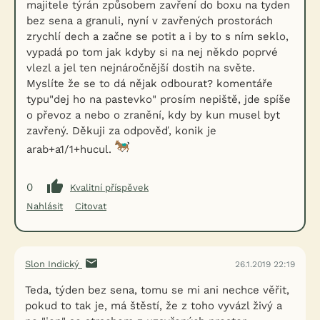
majitele týrán způsobem zavření do boxu na tyden
bez sena a granuli, nyní v zavřených prostorách
zrychlí dech a začne se potit a i by to s ním seklo,
vypadá po tom jak kdyby si na nej někdo poprvé
vlezl a jel ten nejnáročnější dostih na světe.
Myslíte že se to dá nějak odbourat? komentáře
typu"dej ho na pastevko" prosím nepiště, jde spíše
o převoz a nebo o zranění, kdy by kun musel byt
zavřený. Děkuji za odpověď, konik je
arab+a1/1+hucul.
0
Kvalitní příspěvek
Nahlásit
Citovat
Slon Indický
26.1.2019 22:19
Teda, týden bez sena, tomu se mi ani nechce věřit,
pokud to tak je, má štěstí, že z toho vyvázl živý a