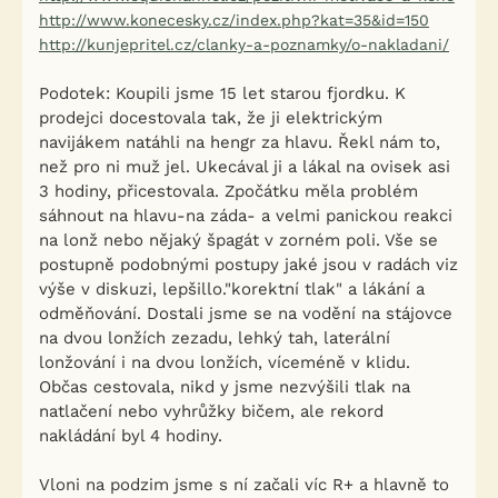
http://www.konecesky.cz/index.php?kat=35&id=150
http://kunjepritel.cz/clanky-a-poznamky/o-nakladani/
Podotek: Koupili jsme 15 let starou fjordku. K
prodejci docestovala tak, že ji elektrickým
navijákem natáhli na hengr za hlavu. Řekl nám to,
než pro ni muž jel. Ukecával ji a lákal na ovisek asi
3 hodiny, přicestovala. Zpočátku měla problém
sáhnout na hlavu-na záda- a velmi panickou reakci
na lonž nebo nějaký špagát v zorném poli. Vše se
postupně podobnými postupy jaké jsou v radách viz
výše v diskuzi, lepšillo."korektní tlak" a lákání a
odměňování. Dostali jsme se na vodění na stájovce
na dvou lonžích zezadu, lehký tah, laterální
lonžování i na dvou lonžích, víceméně v klidu.
Občas cestovala, nikd y jsme nezvýšili tlak na
natlačení nebo vyhrůžky bičem, ale rekord
nakládání byl 4 hodiny.
Vloni na podzim jsme s ní začali víc R+ a hlavně to