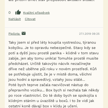
0
Kvalitní příspěvek
Nahlásit
Citovat
Pipilota
27.1.2019 09:25
Taky jsem si před léty koupila vystreslou, týranou
kobylku. Je to opravdu nebezpečné. Stavy kdy se
potí a dyští jsou prostě panika - klidně v tom stavu
zabije, jen aby tomu unikla! Tomuhle prostě musíte
předcházet. Určitě takovýto nácvik nezačínejte
dříve než uběhne půl roku v novém prostředí. Kůň
se potřebuje ujistit, že je v místě doma, všichni
jsou hodní a spravedlivý, vztahy jsou stálé...
Poté bych teprve začala nacvičovat nástup do
přepravního vozíku... Box bych si nechala tak někdy
po roce vlastnictví. Do té doby bych se spokojila s
klidným stáním u úvaziště u boxů. I to že vidí jak
ostatní koně dávají box v klidu je učení.