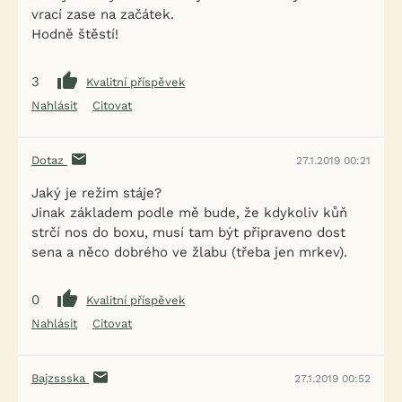
vrací zase na začátek.
Hodně štěstí!
3
Kvalitní příspěvek
Nahlásit
Citovat
Dotaz
27.1.2019 00:21
Jaký je režim stáje?
Jinak základem podle mě bude, že kdykoliv kůň
strčí nos do boxu, musí tam být připraveno dost
sena a něco dobrého ve žlabu (třeba jen mrkev).
0
Kvalitní příspěvek
Nahlásit
Citovat
Bajzssska
27.1.2019 00:52