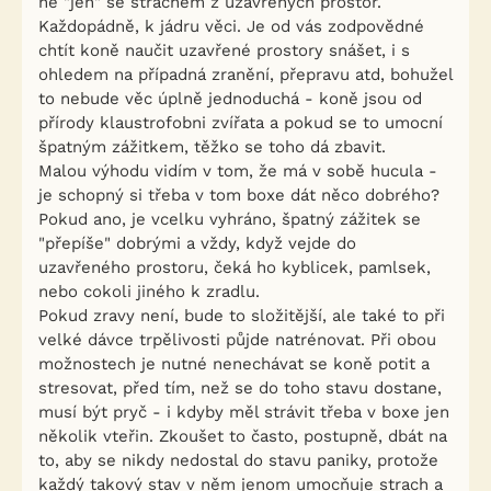
ne "jen" se strachem z uzavřených prostor.
Každopádně, k jádru věci. Je od vás zodpovědné
chtít koně naučit uzavřené prostory snášet, i s
ohledem na případná zranění, přepravu atd, bohužel
to nebude věc úplně jednoduchá - koně jsou od
přírody klaustrofobni zvířata a pokud se to umocní
špatným zážitkem, těžko se toho dá zbavit.
Malou výhodu vidím v tom, že má v sobě hucula -
je schopný si třeba v tom boxe dát něco dobrého?
Pokud ano, je vcelku vyhráno, špatný zážitek se
"přepíše" dobrými a vždy, když vejde do
uzavřeného prostoru, čeká ho kyblicek, pamlsek,
nebo cokoli jiného k zradlu.
Pokud zravy není, bude to složitější, ale také to při
velké dávce trpělivosti půjde natrénovat. Při obou
možnostech je nutné nenechávat se koně potit a
stresovat, před tím, než se do toho stavu dostane,
musí být pryč - i kdyby měl strávit třeba v boxe jen
několik vteřin. Zkoušet to často, postupně, dbát na
to, aby se nikdy nedostal do stavu paniky, protože
každý takový stav v něm jenom umocňuje strach a