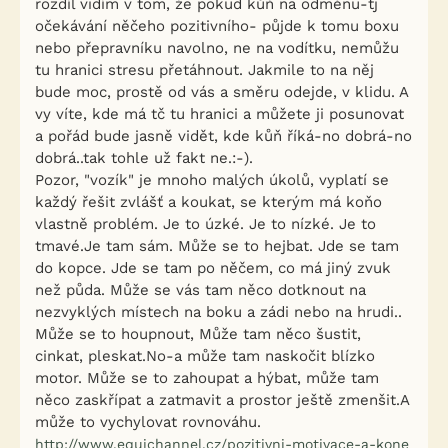
rozdíl vidím v tom, že pokud kůň na odměnu-tj
očekávání něčeho pozitivního- půjde k tomu boxu
nebo přepravníku navolno, ne na vodítku, nemůžu
tu hranici stresu přetáhnout. Jakmile to na něj
bude moc, prostě od vás a směru odejde, v klidu. A
vy víte, kde má tč tu hranici a můžete ji posunovat
a pořád bude jasně vidět, kde kůň říká-no dobrá-no
dobrá..tak tohle už fakt ne.:-).
Pozor, "vozík" je mnoho malých úkolů, vyplatí se
každý řešit zvlášť a koukat, se kterým má koňo
vlastně problém. Je to úzké. Je to nízké. Je to
tmavé.Je tam sám. Může se to hejbat. Jde se tam
do kopce. Jde se tam po něčem, co má jiný zvuk
než půda. Může se vás tam něco dotknout na
nezvyklých místech na boku a zádi nebo na hrudi..
Může se to houpnout, Může tam něco šustit,
cinkat, pleskat.No-a může tam naskočit blízko
motor. Může se to zahoupat a hýbat, může tam
něco zaskřípat a zatmavit a prostor ještě zmenšit.A
může to vychylovat rovnováhu.
http://www.equichannel.cz/pozitivni-motivace-a-kone