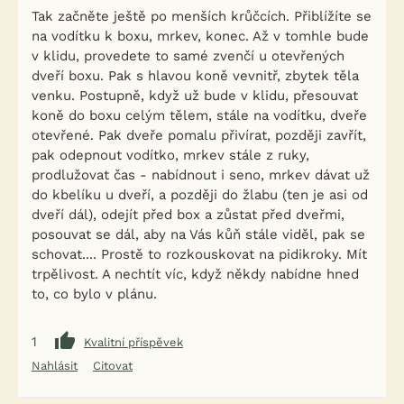
Tak začněte ještě po menších krůčcích. Přiblížíte se
na vodítku k boxu, mrkev, konec. Až v tomhle bude
v klidu, provedete to samé zvenčí u otevřených
dveří boxu. Pak s hlavou​ koně vevnitř, zbytek těla
venku. Postupně, když už bude v klidu, přesouvat
koně do boxu celým tělem, stále na vodítku, dveře
otevřené. Pak dveře pomalu přivírat, později zavřít,
pak odepnout vodítko, mrkev stále z ruky,
prodlužovat čas - nabídnout i seno, mrkev dávat už
do kbelíku u dveří, a později do žlabu (ten je asi od
dveří dál), odejít před box a zůstat před dveřmi,
posouvat se dál, aby na Vás kůň stále viděl, pak se
schovat.... Prostě to rozkouskovat na pidikroky. Mít
trpělivost. A nechtít víc, když někdy nabídne hned
to, co bylo v plánu.
1
Kvalitní příspěvek
Nahlásit
Citovat