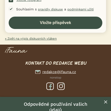
Souhlasím s
a
pravidly diskuse
podmínkami užití
« Zpět na výpis diskusních vláken
KONTAKT DO REDAKCE WEBU
redakce@ifauna.cz
nonstop
×
DOMOVSKÁ STRÁNKA
Odpovědné používání vašich
údajů
INZERCE