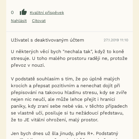
0
Kvalitní příspěvek
Nahlásit
Citovat
Uživatel s deaktivovaným účtem
27.1.2019 11:10
U některých věcí bych "nechala tak", když to koně
stresuje. U toho malého prostoru raději ne, protože
převoz v nouzi.
V podstatě souhlasím s tím, že po úplně malých
krocích a přepsat pozitivním a nenechat dojít při
přepisování na takovou hladinu stresu, kdy se zvíře
nejen nic neučí, ale může lehce přejít i hranici
paniky, kdy zraní sebe nebé vás. v těchto případech
se vlastně učí, posiluje si tu nežádoucí představu,
že to JE vitální ohrožení, malý prostor.
Jen bych dnes už šla jinudy, přes R+. Podstatný