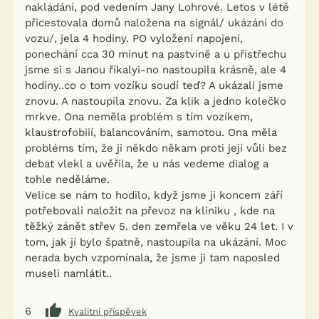
nakládání, pod vedením Jany Lohrové. Letos v létě
přicestovala domů naložena na signál/ ukázání do
vozu/, jela 4 hodiny. PO vyložení napojení,
ponechání cca 30 minut na pastvině a u přístřechu
jsme si s Janou říkalyi-no nastoupila krásně, ale 4
hodiny..co o tom vozíku soudí teď? A ukázali jsme
znovu. A nastoupila znovu. Za klik a jedno kolečko
mrkve. Ona neměla problém s tím vozíkem,
klaustrofobiií, balancováním, samotou. Ona měla
probléms tím, že ji někdo někam proti její vůli bez
debat vlekl a uvěřila, že u nás vedeme dialog a
tohle neděláme.
Velice se nám to hodilo, když jsme ji koncem září
potřebovali naložit na převoz na kliniku , kde na
těžký zánět střev 5. den zemřela ve věku 24 let. I v
tom, jak jí bylo špatně, nastoupila na ukázání. Moc
nerada bych vzpomínala, že jsme ji tam naposled
museli namlátit..
6
Kvalitní příspěvek