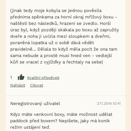
(jinak tedy moje kobyla se jednou pověsila
předníma spěnkama za horní okraj mřížový boxu -
naštěstí bez následků, hrazení se zvedlo. Horší
úraz byl, když později skákala po boxu až zapružily
dveře a noha jí uvízla mezi sloupkem a dveřmi,
poraněná lopatka už o sobě dává vědět
pravidelně... Dělala to když měla pocit že ona tam
sama nebude a prostě musí hned ven - vedlejší
kůň se vracel z vyjížďky a řechtaly na sebe)
1
Kvalitní příspěvek
Nahlásit
Citovat
Neregistrovaný uživatel
27.1.2019 10:41
Kdyz máte venkovní boxy, máte možnost udělat
paddock před boxem? Nepišete, jaky má konik
režim ustájení teď.