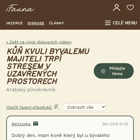
CELÉ MENU
INZERCE
DISKUSE
ČLÁNKY
« Zpět na výpis diskusních vláken
KŮŇ KVULI BYVALEMU
MAJITELI TRPÍ
STRESEM V
Přidejte
UZAVŘENÝCH
téma
PROSTORECH
Arabský plnokrevník
Otočit řazení příspěvků
Bajzssska
26.1.2019 21:32
Dobrý den, mam koně který byl u bývalého