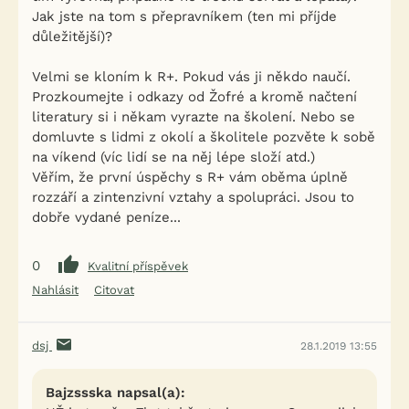
Jak jste na tom s přepravníkem (ten mi příjde
důležitější)?
Velmi se kloním k R+. Pokud vás ji někdo naučí.
Prozkoumejte i odkazy od Žofré a kromě načtení
literatury si i někam vyrazte na školení. Nebo se
domluvte s lidmi z okolí a školitele pozvěte k sobě
na víkend (víc lidí se na něj lépe složí atd.)
Věřím, že první úspěchy s R+ vám oběma úplně
rozzáří a zintenzivní vztahy a spolupráci. Jsou to
dobře vydané peníze...
0
Kvalitní příspěvek
Nahlásit
Citovat
dsj
28.1.2019 13:55
Bajzssska napsal(a):