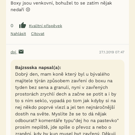
Boxy jsou venkovní, bohužel to se zatím nějak
nedaří 😒
0
Kvalitní příspěvek
Nahlásit
Citovat
dsj
27.1.2019 07:47
Bajzssska napsal(a):
Dobrý den, mam koně který byl u bývalého
majitele týrán způsobem zavření do boxu na
tyden bez sena a granuli, nyní v zavřených
prostorách zrychlí dech a začne se potit a i by
to s ním seklo, vypadá po tom jak kdyby si na
nej někdo poprvé vlezl a jel ten nejnáročnější
dostih na světe. Myslíte že se to dá nějak
odbourat? komentáře typu"dej ho na pastevko"
prosím nepiště, jde spíše o převoz a nebo o
zranění, kdy by kun musel byt zavřený. Děkuji