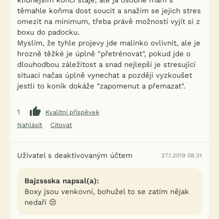
klidnějším konci stáje, ale já osobně mám s
těmahle koňma dost soucit a snažím se jejich stres
omezit na minimum, třeba právě možností vyjít si z
boxu do padocku.
Myslím, že tyhle projevy jde malinko ovlivnit, ale je
hrozně těžké je úplně "přetrénovat", pokud jde o
dlouhodbou záležitost a snad nejlepší je stresující
situaci načas úplně vynechat a později vyzkoušet
jestli to koník dokáže "zapomenut a přemazat".
1
Kvalitní příspěvek
Nahlásit
Citovat
Uživatel s deaktivovaným účtem
27.1.2019 08:31
Bajzssska napsal(a):
Boxy jsou venkovní, bohužel to se zatím nějak
nedaří 😒