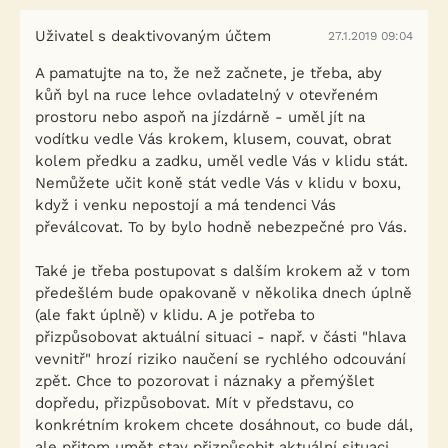
Uživatel s deaktivovaným účtem
27.1.2019 09:04
A pamatujte na to, že než začnete, je třeba, aby
kůň byl na ruce lehce ovladatelný v otevřeném
prostoru nebo aspoň na jízdárně - uměl jít na
vodítku vedle Vás krokem, klusem, couvat, obrat
kolem předku a zadku, uměl vedle Vás v klidu stát.
Nemůžete učit koně stát vedle Vás v klidu v boxu,
když i venku nepostojí a má tendenci Vás
převálcovat. To by bylo hodně nebezpečné pro Vás.
Také je třeba postupovat s dalším krokem až v tom
předešlém bude opakovaně v několika dnech úplně
(ale fakt úplně) v klidu. A je potřeba to
přizpůsobovat aktuální situaci - např. v části "hlava
vevnitř" hrozí riziko naučení se rychlého odcouvání
zpět. Chce to pozorovat i náznaky a přemýšlet
dopředu, přizpůsobovat. Mít v představu, co
konkrétním krokem chcete dosáhnout, co bude dál,
ale přitom umět stav přizpůsobit aktuální situaci.