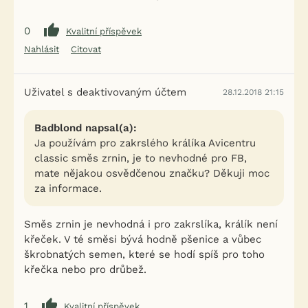
0
Kvalitní příspěvek
Nahlásit
Citovat
Uživatel s deaktivovaným účtem
28.12.2018 21:15
Badblond napsal(a):
Ja používám pro zakrslého králíka Avicentru
classic směs zrnin, je to nevhodné pro FB,
mate nějakou osvědčenou značku? Děkuji moc
za informace.
Směs zrnin je nevhodná i pro zakrslíka, králík není
křeček. V té směsi bývá hodně pšenice a vůbec
škrobnatých semen, které se hodí spíš pro toho
křečka nebo pro drůbež.
1
Kvalitní příspěvek