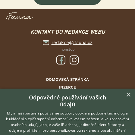
KONTAKT DO REDAKCE WEBU
redakce@ifauna.cz
nonstop
DOMOVSKÁ STRÁNKA
INZERCE
×
DISKUSE
Odpovědné používání vašich
údajů
ČLÁNKY
CHOVATELSKÉ STANICE
My a naši partneři používáme soubory cookie a podobné technologie
k ukládání a zpřístupnění informací ve vašem zařízení a ke zpracování
ATLAS
osobních údajů, jako je vaše IP adresa, jedinečné identifikátory a
údaje o prohlížení, pro personalizovanou reklamu a obsah, měření
O nás