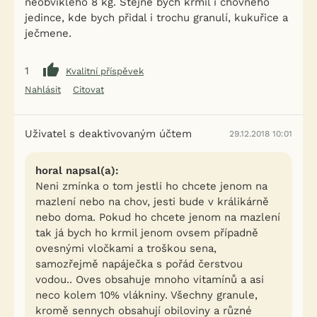
neobviklého 8 kg. Stejně bych krmil i chovného
jedince, kde bych přidal i trochu granulí, kukuřice a
ječmene.
1
Kvalitní příspěvek
Nahlásit
Citovat
Uživatel s deaktivovaným účtem
29.12.2018 10:01
horal napsal(a):
Neni zmínka o tom jestli ho chcete jenom na
mazlení nebo na chov, jesti bude v králikárně
nebo doma. Pokud ho chcete jenom na mazlení
tak já bych ho krmil jenom ovsem případně
ovesnými vločkami a troškou sena,
samozřejmě napáječka s pořád čerstvou
vodou.. Oves obsahuje mnoho vitamínů a asi
neco kolem 10% vlákniny. Všechny granule,
kromě sennych obsahují obiloviny a různé