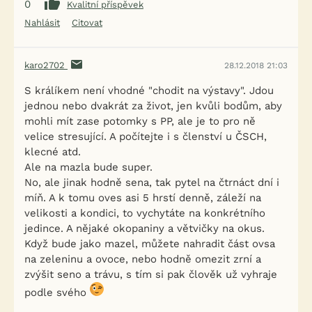
0
Kvalitní příspěvek
Nahlásit
Citovat
karo2702
28.12.2018 21:03
S králíkem není vhodné "chodit na výstavy". Jdou
jednou nebo dvakrát za život, jen kvůli bodům, aby
mohli mít zase potomky s PP, ale je to pro ně
velice stresující. A počítejte i s členství u ČSCH,
klecné atd.
Ale na mazla bude super.
No, ale jinak hodně sena, tak pytel na čtrnáct dní i
míň. A k tomu oves asi 5 hrstí denně, záleží na
velikosti a kondici, to vychytáte na konkrétního
jedince. A nějaké okopaniny a větvičky na okus.
Když bude jako mazel, můžete nahradit část ovsa
na zeleninu a ovoce, nebo hodně omezit zrní a
zvýšit seno a trávu, s tím si pak člověk už vyhraje
podle svého