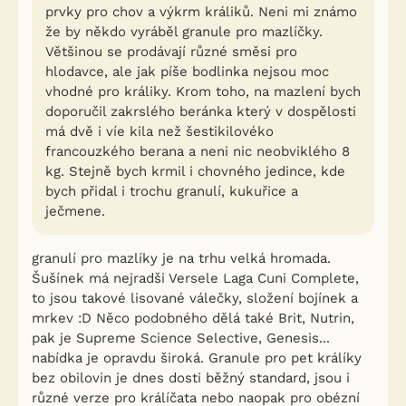
prvky pro chov a výkrm králiků. Neni mi známo
že by někdo vyráběl granule pro mazlíčky.
Většinou se prodávají různé směsi pro
hlodavce, ale jak píše bodlinka nejsou moc
vhodné pro králiky. Krom toho, na mazlení bych
doporučil zakrslého beránka který v dospělosti
má dvě i víe kila než šestikilovéko
francouzkého berana a neni nic neobviklého 8
kg. Stejně bych krmil i chovného jedince, kde
bych přidal i trochu granulí, kukuřice a
ječmene.
granulí pro mazlíky je na trhu velká hromada.
Šušínek má nejradši Versele Laga Cuni Complete,
to jsou takové lisované válečky, složení bojínek a
mrkev :D Něco podobného dělá také Brit, Nutrin,
pak je Supreme Science Selective, Genesis...
nabídka je opravdu široká. Granule pro pet králíky
bez obilovin je dnes dosti běžný standard, jsou i
různé verze pro králíčata nebo naopak pro obézní