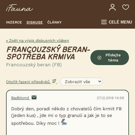
CELÉ MENU
INZERCE
DISKUSE
ČLÁNKY
« Zpět na výpis diskusních vláken
FRANCOUZSKÝ BERAN-
Přidejte
SPOTŘEBA KRMIVA
téma
Francouzský beran (FB)
Otočit řazení příspěvků
Badblond
27.12.2018 14:59
Dobrý den, poradí někdo z chovatelů čím krmit FB
(jeden kus) , jde mi o typ granulí a jak je to se
spotřebou. Díky moc !