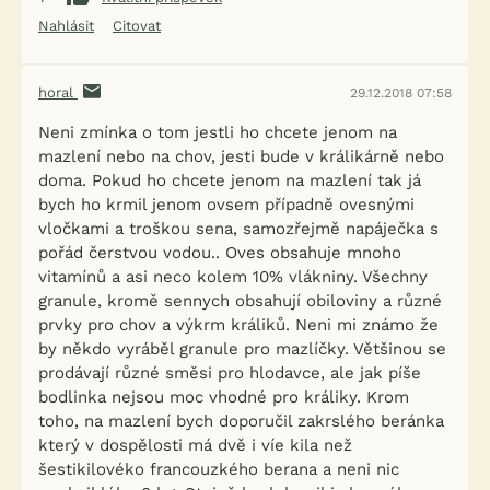
Nahlásit
Citovat
horal
29.12.2018 07:58
Neni zmínka o tom jestli ho chcete jenom na
mazlení nebo na chov, jesti bude v králikárně nebo
doma. Pokud ho chcete jenom na mazlení tak já
bych ho krmil jenom ovsem případně ovesnými
vločkami a troškou sena, samozřejmě napáječka s
pořád čerstvou vodou.. Oves obsahuje mnoho
vitamínů a asi neco kolem 10% vlákniny. Všechny
granule, kromě sennych obsahují obiloviny a různé
prvky pro chov a výkrm králiků. Neni mi známo že
by někdo vyráběl granule pro mazlíčky. Většinou se
prodávají různé směsi pro hlodavce, ale jak píše
bodlinka nejsou moc vhodné pro králiky. Krom
toho, na mazlení bych doporučil zakrslého beránka
který v dospělosti má dvě i víe kila než
šestikilovéko francouzkého berana a neni nic