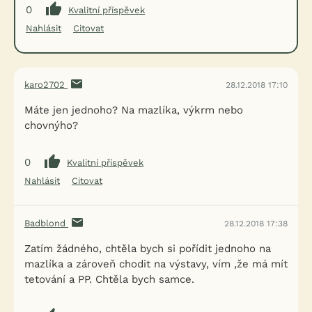
0
Kvalitní příspěvek
Nahlásit
Citovat
karo2702
28.12.2018 17:10
Máte jen jednoho? Na mazlíka, výkrm nebo
chovnýho?
0
Kvalitní příspěvek
Nahlásit
Citovat
Badblond
28.12.2018 17:38
Zatím žádného, chtěla bych si pořídit jednoho na
mazlíka a zároveň chodit na výstavy, vím ,že má mít
tetování a PP. Chtěla bych samce.