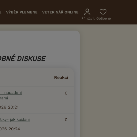
E
VÝBĚR PLEMENE
VETERINÁŘ ONLINE
Přihlásit
Oblíbené
BNÉ DISKUSE
Reakcí
i - napadení
0
hami
2026 20:21
 tiky- jak kašlání
0
2026 20:24