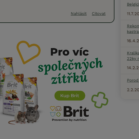
Belgic
11.7.
Nahlásit
Citovat
Rekon
kastra
16.4.
Kralik
22ky 
14.2.
Porod 
2.2.2