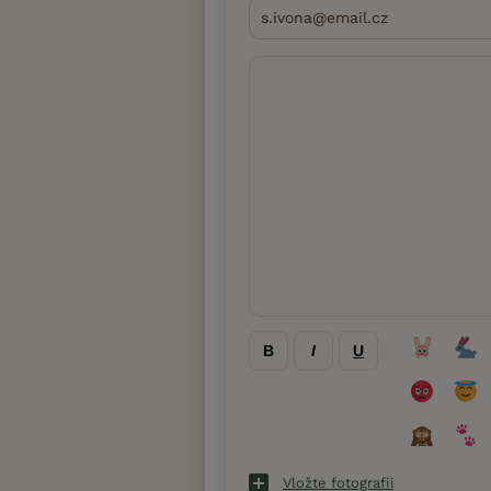
B
I
U
Vložte fotografii