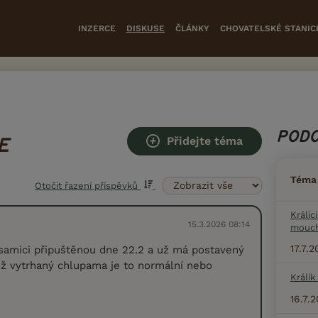
INZERCE
DISKUSE
ČLÁNKY
CHOVATELSKÉ STANIC
PODO
Přidejte téma
E
Téma
Otočit řazení příspěvků
Králíc
15.3.2026 08:14
mouc
17.7.
amici připuštěnou dne 22.2 a už má postavený
ž vytrhaný chlupama je to normální nebo
Králík
16.7.