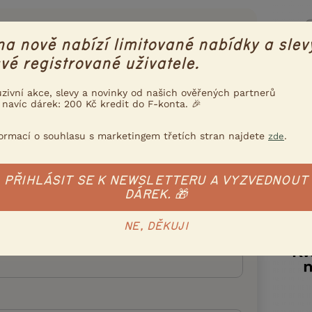
15.3.2026 21:00
na nově nabízí limitované nabídky a slev
štěna 22.2 ? Podle toho jak to popisuje , se
vé registrované uživatele.
ilo a jedná se o silnou říji . Samice sí trhá srst
 dva nebo tři dny před okocenim . Můžete jí dát
uzivní akce, slevy a novinky od našich ověřených partnerů
de připustit nebo ne . Když nebude chtít,
 navíc dárek: 200 Kč kredit do F-konta. 🎉
 nechat jí v Klidu .
formací o souhlasu s marketingem třetích stran najdete
.
zde
Nahlásit
Citovat
PŘIHLÁSIT SE K NEWSLETTERU A VYZVEDNOUT
DÁREK. 🎁
Přihlásit se
NE, DĚKUJI