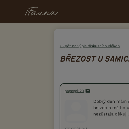
« Zpět na výpis diskusních vláken
BŘEZOST U SAMIC
papagaj123
Dobrý den mám s
hnízdo a má ho u
nezůstala děkuji.
XXX.XXX.251.248