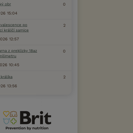
ký obr
0
2026 15:04
valescence po
2
ci králičí samice
2026 12:57
arna z preklizky 18az
0
milimetru
2026 10:45
králíka
2
026 13:56