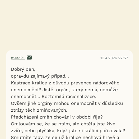
marcie
13.4.2026 22:57
Dobrý den,
opravdu zajímavý případ...
Kastrace králice z důvodu prevence nádorového
onemocnění? Jistě, orgán, který nemá, nemůže
onemocnět... Roztomilá racionalizace.
Ovšem jiné orgány mohou onemocnět v důsledku
ztráty těch zmiňovaných.
Předcházení změn chování v období říje?
Omlouvám se, že se ptám, ale chtěla jste živé
zvíře, nebo plyšáka, když jste si králici pořizovala?
Smutníte tady, že se už králice nechová hravě a