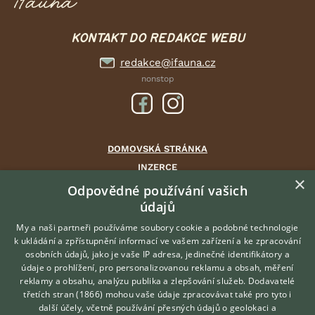
KONTAKT DO REDAKCE WEBU
redakce@ifauna.cz
nonstop
DOMOVSKÁ STRÁNKA
INZERCE
×
DISKUSE
Odpovědné používání vašich
údajů
ČLÁNKY
CHOVATELSKÉ STANICE
My a naši partneři používáme soubory cookie a podobné technologie
k ukládání a zpřístupnění informací ve vašem zařízení a ke zpracování
ATLAS
osobních údajů, jako je vaše IP adresa, jedinečné identifikátory a
údaje o prohlížení, pro personalizovanou reklamu a obsah, měření
O nás
reklamy a obsahu, analýzu publika a zlepšování služeb.
Dodavatelé
třetích stran (1866)
mohou vaše údaje zpracovávat také pro tyto i
Kontakt
Hledáte zvířecího kamaráda?
další účely, včetně používání přesných údajů o geolokaci a
Zdarma vám poradí
Možnosti zvýraznění inzerátů