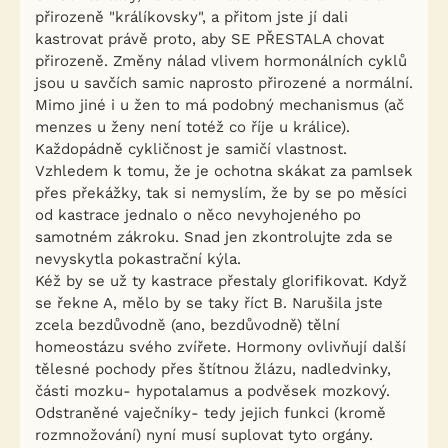
přirozeně "králíkovsky", a přitom jste jí dali
kastrovat právě proto, aby SE PŘESTALA chovat
přirozeně. Změny nálad vlivem hormonálních cyklů
jsou u savčích samic naprosto přirozené a normální.
Mimo jiné i u žen to má podobný mechanismus (ač
menzes u ženy není totéž co říje u králice).
Každopádně cykličnost je samičí vlastnost.
Vzhledem k tomu, že je ochotna skákat za pamlsek
přes překážky, tak si nemyslím, že by se po měsíci
od kastrace jednalo o něco nevyhojeného po
samotném zákroku. Snad jen zkontrolujte zda se
nevyskytla pokastrační kýla.
Kéž by se už ty kastrace přestaly glorifikovat. Když
se řekne A, mělo by se taky říct B. Narušila jste
zcela bezdůvodně (ano, bezdůvodně) tělní
homeostázu svého zvířete. Hormony ovlivňují další
tělesné pochody přes štítnou žlázu, nadledvinky,
části mozku- hypotalamus a podvěsek mozkový.
Odstraněné vaječníky- tedy jejich funkci (kromě
rozmnožování) nyní musí suplovat tyto orgány.