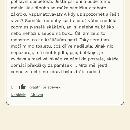
pohlavní dospělosti. Ještě pár dní a bude tomu
měsíc. Jak dlouho se může samička z tohoto
zákroku vzpamatovávat? A kdy už zpozornět a řešit
s vet? Samička od doby kastrace už vůbec nedělá
zoomies (veselé skákání), ani si nelehá na bříško
nebo nehází s sebou na bok... Čili zmizelo to
radostné, co ke králíčkům patří. Taky sem tam
močí mimo toaletu, což dříve nedělala. Jinak nic
nepozoruji, má chuť k jídlu, pije, bobkuje, je
zvídavá a mazlivá, skáče za námi do postele, skáče
domácí překážky za pamlsek ... Mrzí mě, jestli
cenou za ochranu zdraví byla ztráta radosti.
0
Kvalitní příspěvek
Nahlásit
Citovat