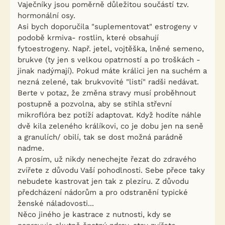
Vaječníky jsou poměrně důležitou součástí tzv.
hormonální osy.
Asi bych doporučila "suplementovat" estrogeny v
podobě krmiva- rostlin, které obsahují
fytoestrogeny. Např. jetel, vojtěška, lněné semeno,
brukve (ty jen s velkou opatrností a po troškách -
jinak nadýmají). Pokud máte králici jen na suchém a
nezná zelené, tak brukvovité "listí" radši nedávat.
Berte v potaz, že změna stravy musí proběhnout
postupně a pozvolna, aby se stihla střevní
mikroflóra bez potíží adaptovat. Když hodíte náhle
dvě kila zeleného králíkovi, co je dobu jen na seně
a granulích/ obilí, tak se dost možná parádně
nadme.
A prosím, už nikdy nenechejte řezat do zdravého
zvířete z důvodu Vaší pohodlnosti. Sebe přece taky
nebudete kastrovat jen tak z plezíru. Z důvodu
předcházení nádorům a pro odstranění typické
ženské náladovosti...
Něco jiného je kastrace z nutnosti, kdy se