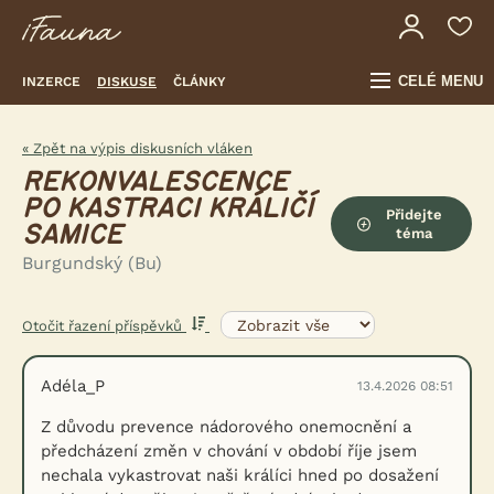
CELÉ MENU
INZERCE
DISKUSE
ČLÁNKY
« Zpět na výpis diskusních vláken
REKONVALESCENCE
PO KASTRACI KRÁLIČÍ
Přidejte
SAMICE
téma
Burgundský (Bu)
Otočit řazení příspěvků
Adéla_P
13.4.2026 08:51
Z důvodu prevence nádorového onemocnění a
předcházení změn v chování v období říje jsem
nechala vykastrovat naši králíci hned po dosažení