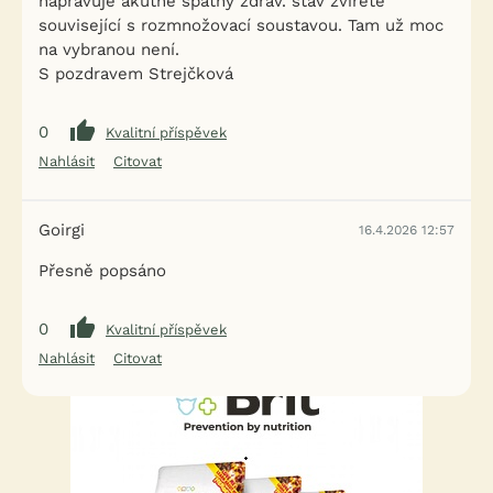
napravuje akutně špatný zdrav. stav zvířete
související s rozmnožovací soustavou. Tam už moc
na vybranou není.
S pozdravem Strejčková
0
Kvalitní příspěvek
Nahlásit
Citovat
Goirgi
16.4.2026 12:57
Přesně popsáno
0
Kvalitní příspěvek
Nahlásit
Citovat